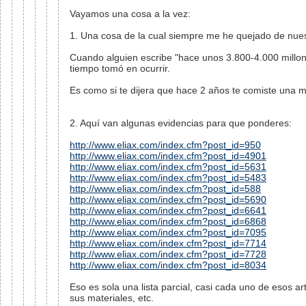
Vayamos una cosa a la vez:
1. Una cosa de la cual siempre me he quejado de nues
Cuando alguien escribe "hace unos 3.800-4.000 millon
tiempo tomó en ocurrir.
Es como si te dijera que hace 2 años te comiste una
2. Aquí van algunas evidencias para que ponderes:
http://www.eliax.com/index.cfm?post_id=950
http://www.eliax.com/index.cfm?post_id=4901
http://www.eliax.com/index.cfm?post_id=5631
http://www.eliax.com/index.cfm?post_id=5483
http://www.eliax.com/index.cfm?post_id=588
http://www.eliax.com/index.cfm?post_id=5690
http://www.eliax.com/index.cfm?post_id=6641
http://www.eliax.com/index.cfm?post_id=6868
http://www.eliax.com/index.cfm?post_id=7095
http://www.eliax.com/index.cfm?post_id=7714
http://www.eliax.com/index.cfm?post_id=7728
http://www.eliax.com/index.cfm?post_id=8034
Eso es sola una lista parcial, casi cada uno de esos artí
sus materiales, etc.