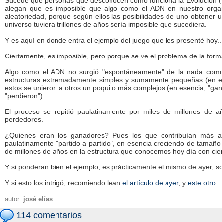
Sucede que personas que desconocen como funciona la Evolución (y 
alegan que es imposible que algo como el ADN en nuestro organ
aleatoriedad, porque según ellos las posibilidades de uno obtener 
universo tuviera trillones de años sería imposible que sucediera.
Y es aquí en donde entra el ejemplo del juego que les presenté hoy..
Ciertamente, es imposible, pero porque se ve el problema de la for
Algo como el ADN no surgió "espontáneamente" de la nada como
estructuras extremadamente simples y sumamente pequeñas (en el o
estos se unieron a otros un poquito más complejos (en esencia, "ga
"perdieron").
El proceso se repitió paulatinamente por miles de millones de 
perdedores.
¿Quienes eran los ganadores? Pues los que contribuían más a
paulatinamente "partido a partido", en esencia creciendo de tamañ
de millones de años en la estructura que conocemos hoy día con ci
Y si ponderan bien el ejemplo, es prácticamente el mismo de ayer, sol
Y si esto los intrigó, recomiendo lean
el artículo de ayer
, y
este otro
.
autor:
josé elías
114 comentarios