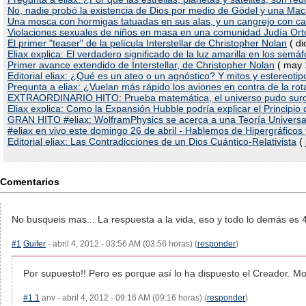
No, nadie probó la existencia de Dios por medio de Gödel y una Mac
Una mosca con hormigas tatuadas en sus alas, y un cangrejo con car
Violaciones sexuales de niños en masa en una comunidad Judía Or
El primer "teaser" de la película Interstellar de Christopher Nolan
( di
Eliax explica: El verdadero significado de la luz amarilla en los semáf
Primer avance extendido de Interstellar, de Christopher Nolan
( may 
Editorial eliax: ¿Qué es un ateo o un agnóstico? Y mitos y estereotip
Pregunta a eliax: ¿Vuelan más rápido los aviones en contra de la rot
EXTRAORDINARIO HITO: Prueba matemática, el universo pudo surgir 
Eliax explica: Como la Expansión Hubble podría explicar el Principi
GRAN HITO #eliax: WolframPhysics se acerca a una Teoría Universal 
#eliax en vivo este domingo 26 de abril - Hablemos de Hipergráfico
Editorial eliax: Las Contradicciones de un Dios Cuántico-Relativista
( 
Comentarios
No busqueis mas... La respuesta a la vida, eso y todo lo demás es 4
#1
Guifer
- abril 4, 2012 - 03:56 AM (03:56 horas) (
responder
)
Por supuesto!! Pero es porque así lo ha dispuesto el Creador. Mo
#1.1
anv - abril 4, 2012 - 09:16 AM (09:16 horas) (
responder
)