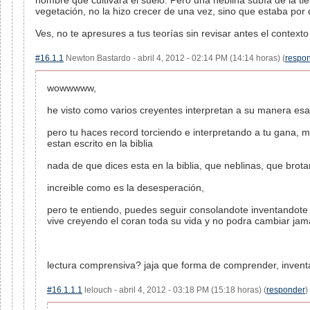
hombre que cultivara el suelo. Pero una neblina subía de la tie
vegetación, no la hizo crecer de una vez, sino que estaba por d
Ves, no te apresures a tus teorías sin revisar antes el contexto 
#16.1.1
Newton Bastardo - abril 4, 2012 - 02:14 PM (14:14 horas) (
respo
wowwwww,
he visto como varios creyentes interpretan a su manera esa
pero tu haces record torciendo e interpretando a tu gana, m
estan escrito en la biblia
nada de que dices esta en la biblia, que neblinas, que brotar
increible como es la desesperación,
pero te entiendo, puedes seguir consolandote inventandote 
vive creyendo el coran toda su vida y no podra cambiar ja
lectura comprensiva? jaja que forma de comprender, inven
#16.1.1.1
lelouch - abril 4, 2012 - 03:18 PM (15:18 horas) (
responder
)