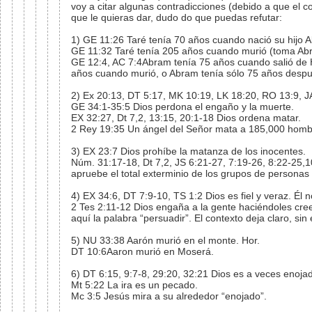
voy a citar algunas contradicciones (debido a que el c
que le quieras dar, dudo do que puedas refutar:
1) GE 11:26 Taré tenía 70 años cuando nació su hijo 
GE 11:32 Taré tenía 205 años cuando murió (toma Ab
GE 12:4, AC 7:4Abram tenía 75 años cuando salió de H
años cuando murió, o Abram tenía sólo 75 años despu
2) Ex 20:13, DT 5:17, MK 10:19, LK 18:20, RO 13:9, J
GE 34:1-35:5 Dios perdona el engaño y la muerte.
EX 32:27, Dt 7,2, 13:15, 20:1-18 Dios ordena matar.
2 Rey 19:35 Un ángel del Señor mata a 185,000 homb
3) EX 23:7 Dios prohíbe la matanza de los inocentes.
Núm. 31:17-18, Dt 7,2, JS 6:21-27, 7:19-26, 8:22-25,
apruebe el total exterminio de los grupos de personas 
4) EX 34:6, DT 7:9-10, TS 1:2 Dios es fiel y veraz. Él 
2 Tes 2:11-12 Dios engaña a la gente haciéndoles cree
aquí la palabra “persuadir”. El contexto deja claro, s
5) NU 33:38 Aarón murió en el monte. Hor.
DT 10:6Aaron murió en Moserá.
6) DT 6:15, 9:7-8, 29:20, 32:21 Dios es a veces enoja
Mt 5:22 La ira es un pecado.
Mc 3:5 Jesús mira a su alrededor “enojado”.