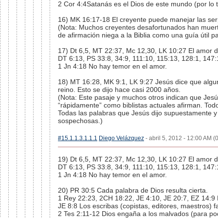
2 Cor 4:4Satanás es el Dios de este mundo (por lo 
16) MK 16:17-18 El creyente puede manejar las ser
(Nota: Muchos creyentes desafortunados han muerto
de afirmación niega a la Biblia como una guía útil pa
17) Dt 6,5, MT 22:37, Mc 12,30, LK 10:27 El amor d
DT 6:13, PS 33:8, 34:9, 111:10, 115:13, 128:1, 147:
1 Jn 4:18 No hay temor en el amor.
18) MT 16:28, MK 9:1, LK 9:27 Jesús dice que algu
reino. Esto se dijo hace casi 2000 años.
(Nota: Este pasaje y muchos otros indican que Jesú
“rápidamente” como biblistas actuales afirman. To
Todas las palabras que Jesús dijo supuestamente y q
sospechosas.)
#15.1.1.3.1.1.1
Diego Velázquez
- abril 5, 2012 - 12:00 AM (
19) Dt 6,5, MT 22:37, Mc 12,30, LK 10:27 El amor d
DT 6:13, PS 33:8, 34:9, 111:10, 115:13, 128:1, 147:
1 Jn 4:18 No hay temor en el amor.
20) PR 30:5 Cada palabra de Dios resulta cierta.
1 Rey 22:23, 2CH 18:22, JE 4:10, JE 20:7, EZ 14:9 
JE 8:8 Los escribas (copistas, editores, maestros) fa
2 Tes 2:11-12 Dios engaña a los malvados (para po