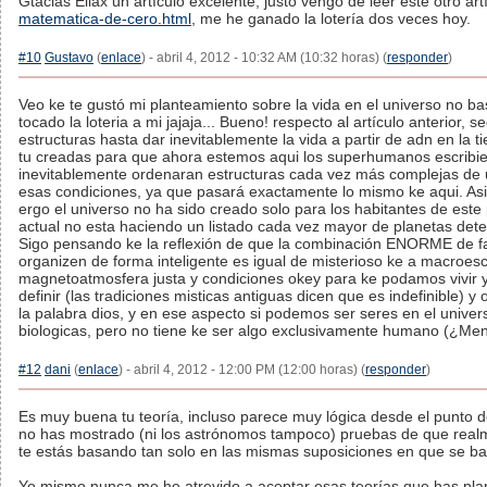
Gtacias Eliax un artículo excelente, justo vengo de leer este otro ar
matematica-de-cero.html
, me he ganado la lotería dos veces hoy.
#10
Gustavo
(
enlace
) - abril 4, 2012 - 10:32 AM (10:32 horas) (
responder
)
Veo ke te gustó mi planteamiento sobre la vida en el universo no 
tocado la loteria a mi jajaja... Bueno! respecto al artículo anterior
estructuras hasta dar inevitablemente la vida a partir de adn en la 
tu creadas para que ahora estemos aqui los superhumanos escribien
inevitablemente ordenaran estructuras cada vez más complejas de una
esas condiciones, ya que pasará exactamente lo mismo ke aqui. Asi
ergo el universo no ha sido creado solo para los habitantes de este 
actual no esta haciendo un listado cada vez mayor de planetas dete
Sigo pensando ke la reflexión de que la combinación ENORME de fa
organizen de forma inteligente es igual de misterioso ke a macroes
magnetoatmosfera justa y condiciones okey para ke podamos vivir y 
definir (las tradiciones misticas antiguas dicen que es indefinible) y 
la palabra dios, y en ese aspecto si podemos ser seres en el unive
biologicas, pero no tiene ke ser algo exclusivamente humano (¿Men
#12
dani
(
enlace
) - abril 4, 2012 - 12:00 PM (12:00 horas) (
responder
)
Es muy buena tu teoría, incluso parece muy lógica desde el punto de
no has mostrado (ni los astrónomos tampoco) pruebas de que realme
te estás basando tan solo en las mismas suposiciones en que se ba
Yo mismo nunca me he atrevido a aceptar esas teorías que has plan