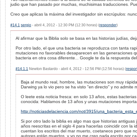
judio que han pasado por muchas, muchisimas traducciones. Puedes
Creo que aplicas la máxima del investigador sin escrúpulos: nun
#14.1
sergio
- abril 4, 2012 - 12:30 PM (12:30 horas) (
responder
)
Al afirmar que la Biblia solo se basa en las historias judías, d
Por otro lado, el que una bacteria se reproduzca con tanta rap
mutaciones no favorables desaparecen en las generaciones que
bacteria en otra cosa diferente... Google te da la respuesta del
#14.1.1
Newton Bastardo - abril 4, 2012 - 12:56 PM (12:56 horas) (
respo
Baja al mundo real, hombre, las mutaciones son muy rápidas
Darwing ya lo vio pero se ha visto "en directo" y no admite
O leete esta noticia fresca: en solo 13 años, estas bacter
conocida: Hablamos de 13 años y unas mutaciones importan
http://noticiasdelaciencia.com/not/3915/una_bacteria_es
Si por otro lado la biblia es algo mas que historias antiguas
años reescritas en el siglo 4 para hacerlas coincidir con l
cuentan los escritos del mar muerto, coetaneos pero que no 
autores están muertos, y yo no me creo nada escrito por c