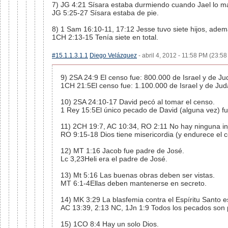
7) JG 4:21 Sísara estaba durmiendo cuando Jael lo m
JG 5:25-27 Sísara estaba de pie.
8) 1 Sam 16:10-11, 17:12 Jesse tuvo siete hijos, adem
1CH 2:13-15 Tenía siete en total.
#15.1.1.3.1.1
Diego Velázquez
- abril 4, 2012 - 11:58 PM (23:58
9) 2SA 24:9 El censo fue: 800.000 de Israel y de J
1CH 21:5El censo fue: 1.100.000 de Israel y de Ju
10) 2SA 24:10-17 David pecó al tomar el censo.
1 Rey 15:5El único pecado de David (alguna vez) fu
11) 2CH 19:7, AC 10:34, RO 2:11 No hay ninguna inju
RO 9:15-18 Dios tiene misericordia (y endurece el 
12) MT 1:16 Jacob fue padre de José.
Lc 3,23Heli era el padre de José.
13) Mt 5:16 Las buenas obras deben ser vistas.
MT 6:1-4Ellas deben mantenerse en secreto.
14) MK 3:29 La blasfemia contra el Espíritu Santo 
AC 13:39, 2:13 NC, 1Jn 1:9 Todos los pecados son
15) 1CO 8:4 Hay un solo Dios.