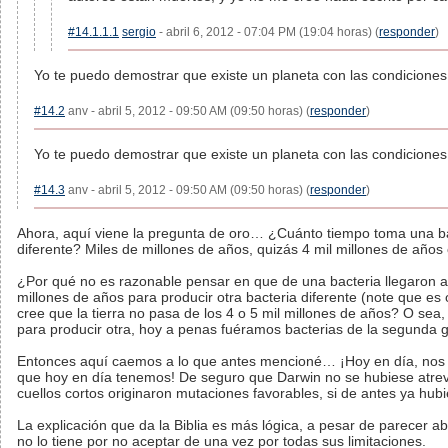
#14.1.1.1
sergio
- abril 6, 2012 - 07:04 PM (19:04 horas) (
responder
)
Yo te puedo demostrar que existe un planeta con las condiciones 
#14.2
anv - abril 5, 2012 - 09:50 AM (09:50 horas) (
responder
)
Yo te puedo demostrar que existe un planeta con las condiciones 
#14.3
anv - abril 5, 2012 - 09:50 AM (09:50 horas) (
responder
)
Ahora, aquí viene la pregunta de oro… ¿Cuánto tiempo toma una bac
diferente? Miles de millones de años, quizás 4 mil millones de añ
¿Por qué no es razonable pensar en que de una bacteria llegaron a
millones de años para producir otra bacteria diferente (note que e
cree que la tierra no pasa de los 4 o 5 mil millones de años? O sea,
para producir otra, hoy a penas fuéramos bacterias de la segunda
Entonces aquí caemos a lo que antes mencioné… ¡Hoy en día, nos 
que hoy en día tenemos! De seguro que Darwin no se hubiese atrevid
cuellos cortos originaron mutaciones favorables, si de antes ya h
La explicación que da la Biblia es más lógica, a pesar de parecer a
no lo tiene por no aceptar de una vez por todas sus limitaciones.