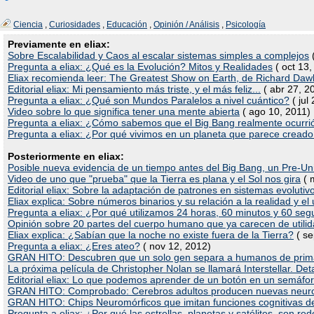
Ciencia
,
Curiosidades
,
Educación
,
Opinión / Análisis
,
Psicología
Previamente en eliax:
Sobre Escalabilidad y Caos al escalar sistemas simples a complejos
(
Pregunta a eliax: ¿Qué es la Evolución? Mitos y Realidades
( oct 13,
Eliax recomienda leer: The Greatest Show on Earth, de Richard Daw
Editorial eliax: Mi pensamiento más triste, y el más feliz...
( abr 27, 2
Pregunta a eliax: ¿Qué son Mundos Paralelos a nivel cuántico?
( jul
Video sobre lo que significa tener una mente abierta
( ago 10, 2011)
Pregunta a eliax: ¿Cómo sabemos que el Big Bang realmente ocurri
Pregunta a eliax: ¿Por qué vivimos en un planeta que parece creado
Posteriormente en eliax:
Posible nueva evidencia de un tiempo antes del Big Bang, un Pre-Un
Video de uno que "prueba" que la Tierra es plana y el Sol nos gira
( 
Editorial eliax: Sobre la adaptación de patrones en sistemas evolutiv
Eliax explica: Sobre números binarios y su relación a la realidad y el
Pregunta a eliax: ¿Por qué utilizamos 24 horas, 60 minutos y 60 se
Opinión sobre 20 partes del cuerpo humano que ya carecen de utili
Eliax explica: ¿Sabían que la noche no existe fuera de la Tierra?
( se
Pregunta a eliax: ¿Eres ateo?
( nov 12, 2012)
GRAN HITO: Descubren que un solo gen separa a humanos de prim
La próxima película de Christopher Nolan se llamará Interstellar. Det
Editorial eliax: Lo que podemos aprender de un botón en un semáfo
GRAN HITO: Comprobado: Cerebros adultos producen nuevas neuro
GRAN HITO: Chips Neuromórficos que imitan funciones cognitivas de
Pregunta a eliax: ¿Por qué las estrellas, planetas y satélites, son r