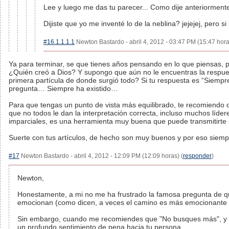
Lee y luego me das tu parecer... Como dije anteriormente
Dijiste que yo me inventé lo de la neblina? jejejej, pero si
#16.1.1.1.1
Newton Bastardo - abril 4, 2012 - 03:47 PM (15:47 hora
Ya para terminar, se que tienes años pensando en lo que piensas,
¿Quién creó a Dios? Y supongo que aún no le encuentras la respue
primera partícula de donde surgió todo? Si tu respuesta es “Siempr
pregunta… Siempre ha existido…
Para que tengas un punto de vista más equilibrado, te recomiendo que
que no todos le dan la interpretación correcta, incluso muchos líde
imparciales, es una herramienta muy buena que puede transmitirte 
Suerte con tus artículos, de hecho son muy buenos y por eso siemp
#17
Newton Bastardo - abril 4, 2012 - 12:09 PM (12:09 horas) (
responder
)
Newton,
Honestamente, a mi no me ha frustrado la famosa pregunta de qui
emocionan (como dicen, a veces el camino es más emocionante 
Sin embargo, cuando me recomiendes que "No busques más", y qu
un profundo sentimiento de pena hacia tu persona.