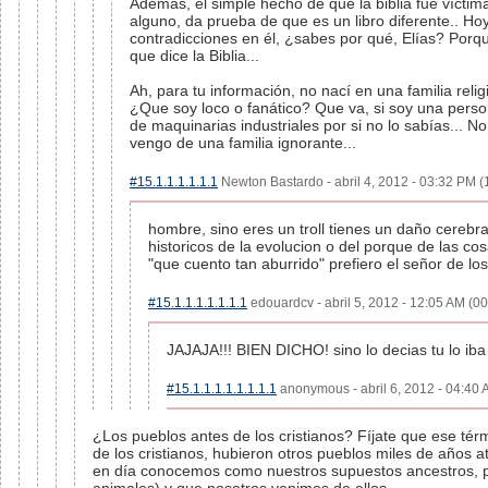
Además, el simple hecho de que la biblia fue víctima
alguno, da prueba de que es un libro diferente.. Ho
contradicciones en él, ¿sabes por qué, Elías? Porqu
que dice la Biblia...
Ah, para tu información, no nací en una familia reli
¿Que soy loco o fanático? Que va, si soy una person
de maquinarias industriales por si no lo sabías... 
vengo de una familia ignorante...
#15.1.1.1.1.1.1
Newton Bastardo - abril 4, 2012 - 03:32 PM (
hombre, sino eres un troll tienes un daño cerebra
historicos de la evolucion o del porque de las cos
"que cuento tan aburrido" prefiero el señor de lo
#15.1.1.1.1.1.1.1
edouardcv - abril 5, 2012 - 12:05 AM (00
JAJAJA!!! BIEN DICHO! sino lo decias tu lo iba 
#15.1.1.1.1.1.1.1.1
anonymous - abril 6, 2012 - 04:40 
¿Los pueblos antes de los cristianos? Fíjate que ese tér
de los cristianos, hubieron otros pueblos miles de años 
en día conocemos como nuestros supuestos ancestros, 