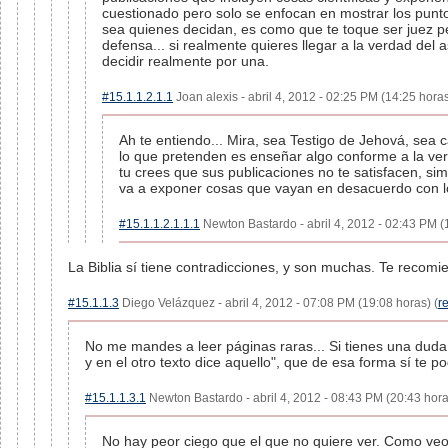
cuestionado pero solo se enfocan en mostrar los punt
sea quienes decidan, es como que te toque ser juez p
defensa... si realmente quieres llegar a la verdad del
decidir realmente por una.
#15.1.1.2.1.1
Joan alexis - abril 4, 2012 - 02:25 PM (14:25 horas
Ah te entiendo... Mira, sea Testigo de Jehová, sea c
lo que pretenden es enseñar algo conforme a la verd
tu crees que sus publicaciones no te satisfacen, si
va a exponer cosas que vayan en desacuerdo con l
#15.1.1.2.1.1.1
Newton Bastardo - abril 4, 2012 - 02:43 PM (
La Biblia sí tiene contradicciones, y son muchas. Te recomi
#15.1.1.3
Diego Velázquez - abril 4, 2012 - 07:08 PM (19:08 horas) (
r
No me mandes a leer páginas raras... Si tienes una duda 
y en el otro texto dice aquello", que de esa forma sí te pod
#15.1.1.3.1
Newton Bastardo - abril 4, 2012 - 08:43 PM (20:43 hora
No hay peor ciego que el que no quiere ver. Como veo 