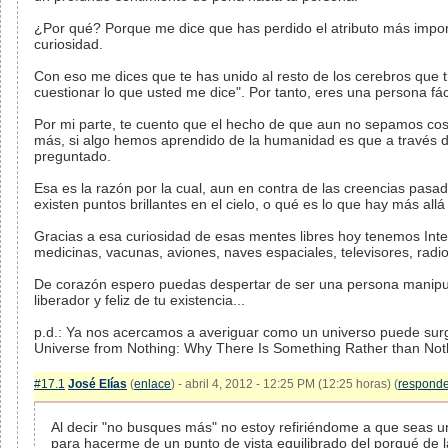
¿Por qué? Porque me dice que has perdido el atributo más impor
curiosidad.
Con eso me dices que te has unido al resto de los cerebros que t
cuestionar lo que usted me dice". Por tanto, eres una persona fác
Por mi parte, te cuento que el hecho de que aun no sepamos cos
más, si algo hemos aprendido de la humanidad es que a través 
preguntado.
Esa es la razón por la cual, aun en contra de las creencias pas
existen puntos brillantes en el cielo, o qué es lo que hay más all
Gracias a esa curiosidad de esas mentes libres hoy tenemos Int
medicinas, vacunas, aviones, naves espaciales, televisores, radio
De corazón espero puedas despertar de ser una persona manipula
liberador y feliz de tu existencia...
p.d.: Ya nos acercamos a averiguar como un universo puede surgir
Universe from Nothing: Why There Is Something Rather than Not
#17.1
José Elías
(
enlace
) - abril 4, 2012 - 12:25 PM (12:25 horas) (
responde
Al decir "no busques más" no estoy refiriéndome a que seas un
para hacerme de un punto de vista equilibrado del porqué de l