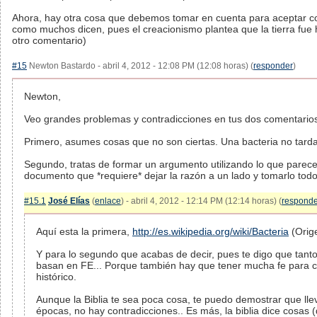
Ahora, hay otra cosa que debemos tomar en cuenta para aceptar con
como muchos dicen, pues el creacionismo plantea que la tierra fue
otro comentario)
#15
Newton Bastardo - abril 4, 2012 - 12:08 PM (12:08 horas) (
responder
)
Newton,
Veo grandes problemas y contradicciones en tus dos comentario
Primero, asumes cosas que no son ciertas. Una bacteria no tarda
Segundo, tratas de formar un argumento utilizando lo que parece e
documento que *requiere* dejar la razón a un lado y tomarlo todo
#15.1
José Elías
(
enlace
) - abril 4, 2012 - 12:14 PM (12:14 horas) (
responde
Aquí esta la primera,
http://es.wikipedia.org/wiki/Bacteria
(Orige
Y para lo segundo que acabas de decir, pues te digo que tanto
basan en FE... Porque también hay que tener mucha fe para cr
histórico.
Aunque la Biblia te sea poca cosa, te puedo demostrar que lle
épocas, no hay contradicciones.. Es más, la biblia dice cosas 