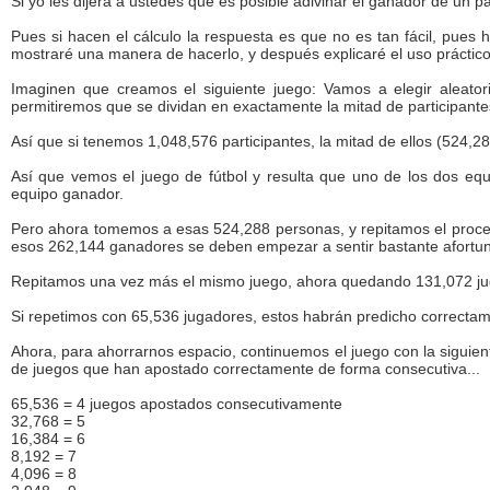
Si yo les dijera a ustedes que es posible adivinar el ganador de un pa
Pues si hacen el cálculo la respuesta es que no es tan fácil, pues
mostraré una manera de hacerlo, y después explicaré el uso práctico 
Imaginen que creamos el siguiente juego: Vamos a elegir aleator
permitiremos que se dividan en exactamente la mitad de participantes
Así que si tenemos 1,048,576 participantes, la mitad de ellos (524,288
Así que vemos el juego de fútbol y resulta que uno de los dos e
equipo ganador.
Pero ahora tomemos a esas 524,288 personas, y repitamos el proce
esos 262,144 ganadores se deben empezar a sentir bastante afortu
Repitamos una vez más el mismo juego, ahora quedando 131,072 jug
Si repetimos con 65,536 jugadores, estos habrán predicho correctam
Ahora, para ahorrarnos espacio, continuemos el juego con la siguien
de juegos que han apostado correctamente de forma consecutiva...
65,536 = 4 juegos apostados consecutivamente
32,768 = 5
16,384 = 6
8,192 = 7
4,096 = 8