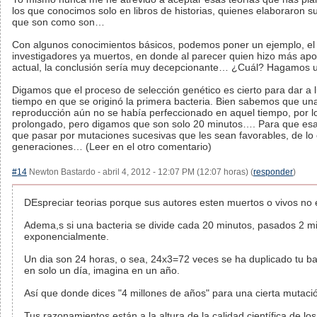
los que conocimos solo en libros de historias, quienes elaboraron s
que son como son…
Con algunos conocimientos básicos, podemos poner un ejemplo, el n
investigadores ya muertos, en donde al parecer quien hizo más apo
actual, la conclusión sería muy decepcionante… ¿Cuál? Hagamos u
Digamos que el proceso de selección genético es cierto para dar a 
tiempo en que se originó la primera bacteria. Bien sabemos que un
reproducción aún no se había perfeccionado en aquel tiempo, por 
prolongado, pero digamos que son solo 20 minutos…. Para que esa 
que pasar por mutaciones sucesivas que les sean favorables, de lo 
generaciones… (Leer en el otro comentario)
#14
Newton Bastardo - abril 4, 2012 - 12:07 PM (12:07 horas) (
responder
)
DEspreciar teorias porque sus autores esten muertos o vivos no e
Adema,s si una bacteria se divide cada 20 minutos, pasados 2 min
exponencialmente.
Un dia son 24 horas, o sea, 24x3=72 veces se ha duplicado tu bac
en solo un día, imagina en un año.
Así que donde dices "4 millones de años" para una cierta mutaci
Tus razonamientos están a la altura de la calidad científica de los l