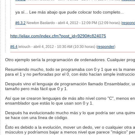
ya sí... Lee más abajo que pude colocar todo completo...
#6.3.2
Newton Bastardo - abril 4, 2012 - 12:09 PM (12:09 horas) (
respon
http://eliax.com/index.cfm?post_id=9290#c824075
#6.4
lelouch - abril 4, 2012 - 10:30 AM (10:30 horas) (
responder
)
Otro ejemplo sería la programación de ordenadores. Cualquier progr
Resumiendo mucho, todo se programaba con 0 y 1 que es la manera
para el 1 y no perforadas por el 0, con ésto hacían simple instrucc
Después vino el lenguaje de programación llamado Ensamblador, una
tamaño pero más fácil que 0 y 1.
Así que se crearon lenguajes de más alto nível como "C", menos en
ensamblador que estás lo que usan son 0 y 1.
Después ha evolucionado mucho más y lo que podría ser una quim
se hace con una línea de código.
Ésto es debido a la evolución, mover un dedo, ver o cualquier otra a
músculos y podríamos bajar a menos nivel que parece "mágico" pero