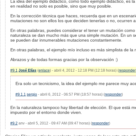
La idea del ejemplo didáctico, como todo ejemplo didáctico, es l
en realidad no solo es posible, sino que muy posible.
En la corrección técnica que haces, recuerda que en un escenar
mutaciones no son ellos los que deciden tenerlas o no, ocurren a
En otras palabras, puedes considerar el tener un mutación como a
naturaleza se dan mucho más que una simple mutación. En un senc
se pueden dar innumerables mutaciones constantemente.
En otras palabras, el ejemplo mío incluso es más simplista de la r
Abrazos y de todas formas gracias por la observación :)
#9.1
José Elías
(
enlace
) - abril 4, 2012 - 12:18 PM (12:18 horas) (
responder
Era solo un tecnicismo, la idea del ejemplo me parece muy ac
#9.1.1
sergio
- abril 6, 2012 - 06:57 PM (18:57 horas) (
responder
)
En la naturaleza tampoco hay libertad de elección. El que está m
impuesto por el entorno donde viven.
#9.2
anv - abril 5, 2012 - 09:47 AM (09:47 horas) (
responder
)