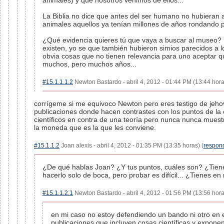
animales) y que nosotros venimos de ellos...
La Biblia no dice que antes del ser humano no hubieran 
animales aquellos ya tenían millones de años rondando po
¿Qué evidencia quieres tú que vaya a buscar al museo? Y
existen, yo se que también hubieron simios parecidos a l
obvia cosas que no tienen relevancia para uno aceptar q
muchos, pero muchos años...
#15.1.1.1.2
Newton Bastardo - abril 4, 2012 - 01:44 PM (13:44 hora
corrígeme si me equivoco Newton pero eres testigo de jehov
publicaciones donde hacen contrastes con los puntos de la c
científicos en contra de una teoría pero nunca nunca muest
la moneda que es la que les conviene.
#15.1.1.2
Joan alexis - abril 4, 2012 - 01:35 PM (13:35 horas) (
respon
¿De qué hablas Joan? ¿Y tus puntos, cuáles son? ¿Tiene
hacerlo solo de boca, pero probar es difícil... ¿Tienes e
#15.1.1.2.1
Newton Bastardo - abril 4, 2012 - 01:56 PM (13:56 hora
en mi caso no estoy defendiendo un bando ni otro en 
publicaciones que incluyen cosas científicas y exponen