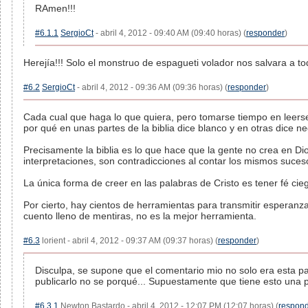
RAmen!!!
#6.1.1
SergioCt
- abril 4, 2012 - 09:40 AM (09:40 horas) (
responder
)
Herejía!!! Solo el monstruo de espagueti volador nos salvara a tod
#6.2
SergioCt
- abril 4, 2012 - 09:36 AM (09:36 horas) (
responder
)
Cada cual que haga lo que quiera, pero tomarse tiempo en leerse l
por qué en unas partes de la biblia dice blanco y en otras dice ne
Precisamente la biblia es lo que hace que la gente no crea en Dios
interpretaciones, son contradicciones al contar los mismos sucesos
La única forma de creer en las palabras de Cristo es tener fé cie
Por cierto, hay cientos de herramientas para transmitir esperanzas
cuento lleno de mentiras, no es la mejor herramienta.
#6.3
lorient - abril 4, 2012 - 09:37 AM (09:37 horas) (
responder
)
Disculpa, se supone que el comentario mio no solo era esta pa
publicarlo no se porqué... Supuestamente que tiene esto una p
#6.3.1
Newton Bastardo - abril 4, 2012 - 12:07 PM (12:07 horas) (
respon