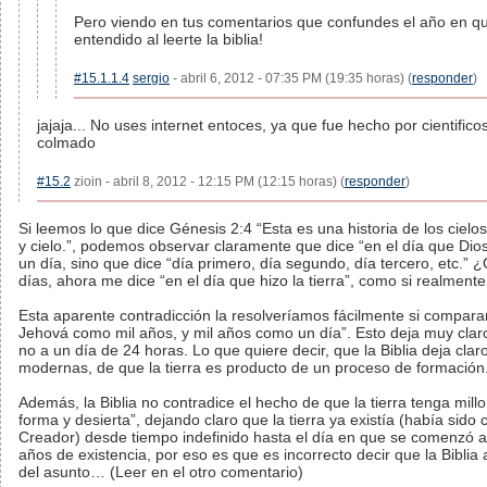
Pero viendo en tus comentarios que confundes el año en que
entendido al leerte la biblia!
#15.1.1.4
sergio
- abril 6, 2012 - 07:35 PM (19:35 horas) (
responder
)
jajaja... No uses internet entoces, ya que fue hecho por cientificos 
colmado
#15.2
zioin - abril 8, 2012 - 12:15 PM (12:15 horas) (
responder
)
Si leemos lo que dice Génesis 2:4 “Esta es una historia de los cielos
y cielo.”, podemos observar claramente que dice “en el día que Dios 
un día, sino que dice “día primero, día segundo, día tercero, etc.” ¿
días, ahora me dice “en el día que hizo la tierra”, como si realment
Esta aparente contradicción la resolveríamos fácilmente si comparam
Jehová como mil años, y mil años como un día”. Esto deja muy claro,
no a un día de 24 horas. Lo que quiere decir, que la Biblia deja clar
modernas, de que la tierra es producto de un proceso de formación
Además, la Biblia no contradice el hecho de que la tierra tenga millo
forma y desierta”, dejando claro que la tierra ya existía (había si
Creador) desde tiempo indefinido hasta el día en que se comenzó a c
años de existencia, por eso es que es incorrecto decir que la Bibli
del asunto… (Leer en el otro comentario)