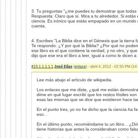
3. Tu preguntas "¿me puedes tu demostrar que todas 
Respuesta: Claro que sí. Mira a tu alrededor. Si estás 
ciencia. Es irónico que estás empapado en un mundo qu
cuenta.
4. Escribes "La Biblia dice en el Génesis que la tierra f
Te respondo: ¿Y por qué la Biblia? ¿Por qué no podemo
ese libro es el que contiene la verdad, y no otro, y q
dijo que ese era el libro a leer, igual a como le dicen 
#15.1.1.1.1.1
José Elías
(
enlace
) - abril 4, 2012 - 02:55 PM (14
Lee más abajo el artículo de wikipedia.
Los enlaces que me diste, ¿qué me están demostran
dime en qué lugar escribí que los restos fósiles so
esas las mismas que se dice que existieron hace ta
En el punto tres, yo no he dicho que la ciencia ha 
eso...
En el último punto, recomiéndame tu un libro... ¿Dó
tiene historias que antes la consideraban como fal