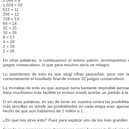
2,048 = 9
1,024 = 10
512 = 11
256 = 12
128 = 13
64 = 14
32 = 15
16 = 16
8 = 17
4 = 18
2 = 19
1 = 20
En otras palabras, si continuamos el mismo patrón, terminaremos
juegos consecutivos, lo que para muchos sería un milagro.
Lo asombroso de esto es que elegí cifras pequeñas, pero con 
correctamente el resultado final de incluso 32 juegos consecutivos.
La moraleja de esto es que aunque sería bastante imposible pensar
hace muchísimo más factible (e incluso trivial) acertar un partido a l
O en otras palabras, en vez de tener en nuestra contra las posibilid
más sencillas en donde las posibilidades en cada etapa eran apenas 
hecho de que aun hablamos de 1 millón a 1...
¿En qué nos sirve esto? Pues para explicar uno de los más grandes m