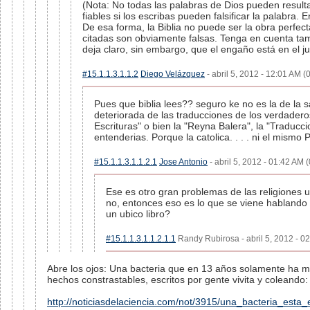
(Nota: No todas las palabras de Dios pueden resulta
fiables si los escribas pueden falsificar la palabra.
De esa forma, la Biblia no puede ser la obra perfe
citadas son obviamente falsas. Tenga en cuenta tam
deja claro, sin embargo, que el engaño está en el j
#15.1.1.3.1.1.2
Diego Velázquez
- abril 5, 2012 - 12:01 AM (
Pues que biblia lees?? seguro ke no es la de la sa
deteriorada de las traducciones de los verdadero
Escrituras" o bien la "Reyna Balera", la "Traduc
entenderias. Porque la catolica. . . . ni el mismo 
#15.1.1.3.1.1.2.1
Jose Antonio
- abril 5, 2012 - 01:42 AM (
Ese es otro gran problemas de las religiones un
no, entonces eso es lo que se viene hablando 
un ubico libro?
#15.1.1.3.1.1.2.1.1
Randy Rubirosa - abril 5, 2012 - 02
Abre los ojos: Una bacteria que en 13 años solamente ha 
hechos constrastables, escritos por gente vivita y coleando:
http://noticiasdelaciencia.com/not/3915/una_bacteria_es