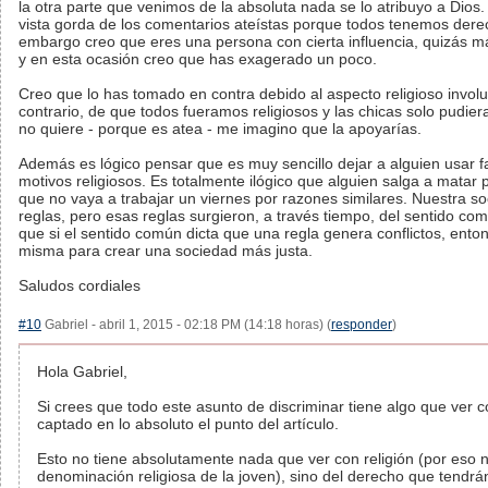
la otra parte que venimos de la absoluta nada se lo atribuyo a Dio
vista gorda de los comentarios ateístas porque todos tenemos derec
embargo creo que eres una persona con cierta influencia, quizás 
y en esta ocasión creo que has exagerado un poco.
Creo que lo has tomado en contra debido al aspecto religioso involu
contrario, de que todos fueramos religiosos y las chicas solo pudier
no quiere - porque es atea - me imagino que la apoyarías.
Además es lógico pensar que es muy sencillo dejar a alguien usar f
motivos religiosos. Es totalmente ilógico que alguien salga a matar 
que no vaya a trabajar un viernes por razones similares. Nuestra s
reglas, pero esas reglas surgieron, a través tiempo, del sentido com
que si el sentido común dicta que una regla genera conflictos, ent
misma para crear una sociedad más justa.
Saludos cordiales
#10
Gabriel - abril 1, 2015 - 02:18 PM (14:18 horas) (
responder
)
Hola Gabriel,
Si crees que todo este asunto de discriminar tiene algo que ver c
captado en lo absoluto el punto del artículo.
Esto no tiene absolutamente nada que ver con religión (por eso n
denominación religiosa de la joven), sino del derecho que tend