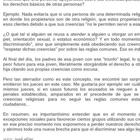
los derechos básicos de otras personas?
Ejemplo: Nada evitaría que si una persona de una determinada relig
en donde los propietarios son de otra religión, que estos propietar
esos clientes debido a que sus creencias "no le permiten servir a es
¿O qué tal si alguien se reusa a atender a alguien u otorgar un e
piel, orientación sexual, o estatus económico? Y en todo momento 
discriminando", sino que simplemente está obedeciendo sus creenc
"respetar dichas creencias" por sobre las reglas comunes. Eso es indi
Al final del día, los padres de esa joven con ese "triunfo" legal, l
peor futuro para esa joven, literalmente otorgándole el derecho a o
hija citando sus propias creencias como excusa.
Pero tan aterrador como es este concepto, me encontré tan sorpre
emitieron los jueces en este caso. Me gustaría por ejemplo ver cuál
mismos jueces, si en casos futuros los acusados se nieguen a s
penales establecidos, amparados en el precedente de que se
creencias religiosas para no seguir las reglas comunes esta
ciudadanos...
En resumen, es importantísimo entender que en el momento
excepciones sociales para favorecer ciertos grupos utilizando sus 
en ese preciso momento nos exponemos a perder nuestros derecho
y abrimos toda una nueva brecha para que el discriminar sea algo le
autor:
josé elías