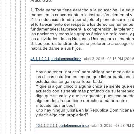
Artículo 26.
1. Toda persona tiene derecho a la educación. La educ
menos en lo concerniente a la instrucción elemental y 
2. La educación tendrá por objeto el pleno desarrollo
el fortalecimiento del respeto a los derechos humanos 
fundamentales; favorecerá la comprensión, la toleranci
las naciones y todos los grupos étnicos o religiosos, y
las actividades de las Naciones Unidas para el manten
3. Los padres tendrán derecho preferente a escoger e
habrá de darse a sus hijos.
#6.1.1.2.2.1
bartolomemartinez
- abril 3, 2015 - 08:16 PM (20:16
Hay que tener "narices" para obligar por medio de 
las chicas estudiantes tengan que llebar pantalones,
estudiantes tengan que llebar falda.
Y que si algún chico o alguna chica se siente que 
acuerdo con su sentir más profundo de su femeneid
diga que se calle y que se aguante, pues eso pued
alguien decida que tiene derecho a matar a otro.
¡¡ tocate las narices !!
¿no hay ningún jurista en la República Dominicana 
y decir algo con propiedad?
#6.1.1.2.2.1.1
bartolomemartinez
- abril 3, 2015 - 08:28 PM (