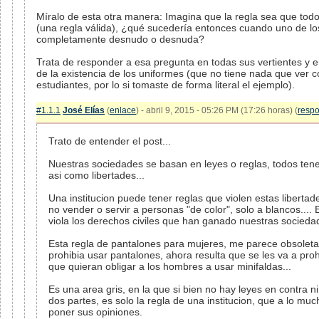
Míralo de esta otra manera: Imagina que la regla sea que tod
(una regla válida), ¿qué sucedería entonces cuando uno de los
completamente desnudo o desnuda?
Trata de responder a esa pregunta en todas sus vertientes y e
de la existencia de los uniformes (que no tiene nada que ver
estudiantes, por lo si tomaste de forma literal el ejemplo).
#1.1.1
José Elías
(
enlace
) - abril 9, 2015 - 05:26 PM (17:26 horas) (
resp
Trato de entender el post...
Nuestras sociedades se basan en leyes o reglas, todos te
asi como libertades...
Una institucion puede tener reglas que violen estas libertade
no vender o servir a personas "de color", solo a blancos.... 
viola los derechos civiles que han ganado nuestras sociedad
Esta regla de pantalones para mujeres, me parece obsoleta,
prohibia usar pantalones, ahora resulta que se les va a prohi
que quieran obligar a los hombres a usar minifaldas...
Es una area gris, en la que si bien no hay leyes en contra n
dos partes, es solo la regla de una institucion, que a lo 
poner sus opiniones.