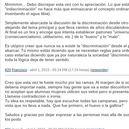
Mmmmm... Debo discrepar esta vez con tu apreciación. Lo que está
"indiscriminación" no hace más que enmascarar el concepto ordinari
inventando el agua tibia).
Simplemente abarcaste la discusión de la discriminación desde otro 
alejando del tema principal y que lleva cientos de años discutiéndos
Al final es un tira y encoge que intenta establecer patrones "univers
(consecuencialismo, utilitarismo, etc.) de lo "bueno" y lo "malo".
Es utópico creer que nunca va a existir la "discriminación" desde el 
abarcar. Tú mismo estás diciendo que se necesitan reglas para ord
caso estarías diciendo que ya por naturaleza la sociedad "discrimi
toda la lógica deja de tener sentido.
#20
Francisco
- abril 1, 2015 - 05:24 PM (17:24 horas) (
responder
)
Creo que esta vez te fuiste mucho por las ramas. Al margen de si so
deberia importar nada, siempre hay gente que va a estar disconfor
no aceptan que alumnas mujeres utilicen sus velos pero si presentan
Llamese contradiccion o ironia.
Tu idea es respetable, hay que escuchar todas las campanas, pero
vista que no lleva a nada. Que fue primero, el huevo o la gallina?
Saludos y gracias por dejar expresar a las personas mas alla de su
los posts