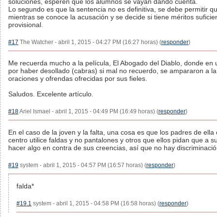
soluciones, esperen que los alumnos se vayan dando cuenta.
Lo segundo es que la sentencia no es definitiva, se debe permitir qu
mientras se conoce la acusación y se decide si tiene méritos suficie
provisional.
#17
The Watcher - abril 1, 2015 - 04:27 PM (16:27 horas) (
responder
)
Me recuerda mucho a la película, El Abogado del Diablo, donde en 
por haber desollado (cabras) si mal no recuerdo, se ampararon a la 
oraciones y ofrendas ofrecidas por sus fieles.
Saludos. Excelente artículo.
#18
Ariel Ismael - abril 1, 2015 - 04:49 PM (16:49 horas) (
responder
)
En el caso de la joven y la falta, una cosa es que los padres de ell
centro utilice faldas y no pantalones y otros que ellos pidan que a su
hacer algo en contra de sus creencias, así que no hay discriminación
#19
system - abril 1, 2015 - 04:57 PM (16:57 horas) (
responder
)
falda*
#19.1
system - abril 1, 2015 - 04:58 PM (16:58 horas) (
responder
)