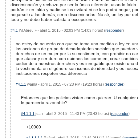
discriminación y rechazo por ser la única diferente, usando fald
podrán ir en falda y nadie se los evitará ni se les podrá negar, p
negarselo a las demás, sería discriminarlas. No sé, un ley por def
todo y no debe haber cabida a excepciones.
#4.1
IM Abreu F - abril 1, 2015 - 02:03 PM (14:03 horas) (
responder
)
no estoy de acuerdo con que se tome una medida o ley en una
las acciones de grupo de desadaptados sociales que puedan vio
derechos de un mujer por la su vestimenta, con prohibir no ca
que atacar y ser duro con quienes los cometen, crear cambios 
cediendo a nuestros derechos y es innegable que existe una dif
la vestimenta en el género son iconos de identidad y es necesa
instituciones respeten esa diferencia
#4.1.1
wama - abril 1, 2015 - 07:23 PM (19:23 horas) (
responder
)
Entonces que los policías vistan como quieran. U cualquier 
le parecería razonable?
#4.1.1.1
juan - abril 2, 2015 - 11:43 PM (23:43 horas) (
responder
)
+10000