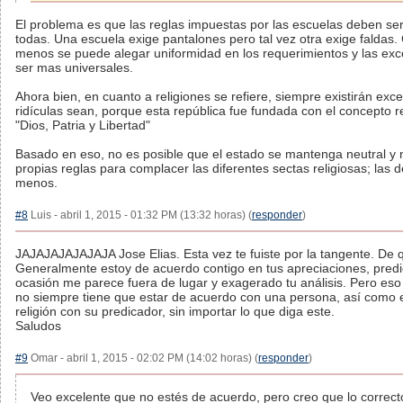
El problema es que las reglas impuestas por las escuelas deben ser
todas. Una escuela exige pantalones pero tal vez otra exige faldas.
menos se puede alegar uniformidad en los requerimientos y las exc
ser mas universales.
Ahora bien, en cuanto a religiones se refiere, siempre existirán ex
ridículas sean, porque esta república fue fundada con el concepto rel
"Dios, Patria y Libertad"
Basado en eso, no es posible que el estado se mantenga neutral y 
propias reglas para complacer las diferentes sectas religiosas; las de
menos.
#8
Luis - abril 1, 2015 - 01:32 PM (13:32 horas) (
responder
)
JAJAJAJAJAJAJA Jose Elias. Esta vez te fuiste por la tangente. De
Generalmente estoy de acuerdo contigo en tus apreciaciones, predic
ocasión me parece fuera de lugar y exagerado tu análisis. Pero eso
no siempre tiene que estar de acuerdo con una persona, así como 
religión con su predicador, sin importar lo que diga este.
Saludos
#9
Omar - abril 1, 2015 - 02:02 PM (14:02 horas) (
responder
)
Veo excelente que no estés de acuerdo, pero creo que lo correc