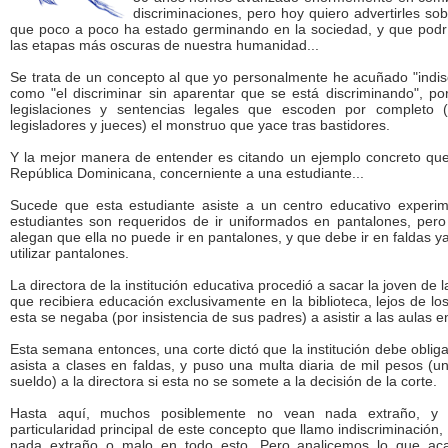
discriminaciones, pero hoy quiero advertirles s
que poco a poco ha estado germinando en la sociedad, y que podrí
las etapas más oscuras de nuestra humanidad...
Se trata de un concepto al que yo personalmente he acuñado "indisc
como "el discriminar sin aparentar que se está discriminando", po
legislaciones y sentencias legales que escoden por completo 
legisladores y jueces) el monstruo que yace tras bastidores.
Y la mejor manera de entender es citando un ejemplo concreto que
República Dominicana, concerniente a una estudiante...
Sucede que esta estudiante asiste a un centro educativo experi
estudiantes son requeridos de ir uniformados en pantalones, pero
alegan que ella no puede ir en pantalones, y que debe ir en faldas ya
utilizar pantalones.
La directora de la institución educativa procedió a sacar la joven de 
que recibiera educación exclusivamente en la biblioteca, lejos de lo
esta se negaba (por insistencia de sus padres) a asistir a las aulas 
Esta semana entonces, una corte dictó que la institución debe obliga
asista a clases en faldas, y puso una multa diaria de mil pesos (un
sueldo) a la directora si esta no se somete a la decisión de la corte.
Hasta aquí, muchos posiblemente no vean nada extraño, 
particularidad principal de este concepto que llamo indiscriminació
nada extraño o malo en todo esto. Pero analicemos lo que ac