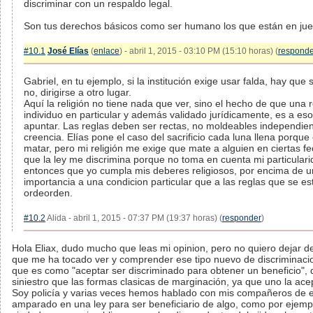
discriminar con un respaldo legal.
Son tus derechos básicos como ser humano los que están en jue
#10.1
José Elías
(
enlace
) - abril 1, 2015 - 03:10 PM (15:10 horas) (
responde
Gabriel, en tu ejemplo, si la institución exige usar falda, hay que s
no, dirigirse a otro lugar.
Aquí la religión no tiene nada que ver, sino el hecho de que un
individuo en particular y además validado jurídicamente, es a eso
apuntar. Las reglas deben ser rectas, no moldeables independie
creencia. Elías pone el caso del sacrificio cada luna llena porque
matar, pero mi religión me exige que mate a alguien en ciertas fe
que la ley me discrimina porque no toma en cuenta mi particularid
entonces que yo cumpla mis deberes religiosos, por encima de un
importancia a una condicion particular que a las reglas que se e
ordeorden.
#10.2
Alida - abril 1, 2015 - 07:37 PM (19:37 horas) (
responder
)
Hola Eliax, dudo mucho que leas mi opinion, pero no quiero dejar de
que me ha tocado ver y comprender ese tipo nuevo de discriminacion
que es como "aceptar ser discriminado para obtener un beneficio",
siniestro que las formas clasicas de marginación, ya que uno la ace
Soy policía y varias veces hemos hablado con mis compañeros de e
amparado en una ley para ser beneficiario de algo, como por ejem