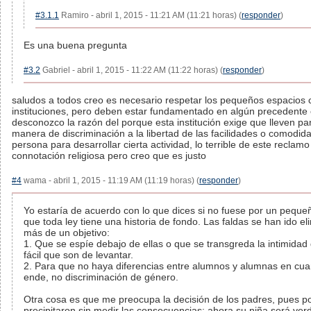
#3.1.1
Ramiro - abril 1, 2015 - 11:21 AM (11:21 horas) (
responder
)
Es una buena pregunta
#3.2
Gabriel - abril 1, 2015 - 11:22 AM (11:22 horas) (
responder
)
saludos a todos creo es necesario respetar los pequeños espacios c
instituciones, pero deben estar fundamentado en algún precedente o
desconozco la razón del porque esta institución exige que lleven pa
manera de discriminación a la libertad de las facilidades o comodi
persona para desarrollar cierta actividad, lo terrible de este recla
connotación religiosa pero creo que es justo
#4
wama - abril 1, 2015 - 11:19 AM (11:19 horas) (
responder
)
Yo estaría de acuerdo con lo que dices si no fuese por un pequeñ
que toda ley tiene una historia de fondo. Las faldas se han ido e
más de un objetivo:
1. Que se espíe debajo de ellas o que se transgreda la intimidad
fácil que son de levantar.
2. Para que no haya diferencias entre alumnos y alumnas en cuan
ende, no discriminación de género.
Otra cosa es que me preocupa la decisión de los padres, pues por
precipitaron sin medir las consecuencias: ahora su niña será ver