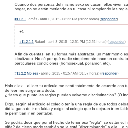
Cuando dos personas del mismo sexo se casan, ellos viven sus
hogar, no se están metiendo en tu casa ni rompiendo las regla
#11.2.1
Tomás - abril 1, 2015 - 08:22 PM (20:22 horas) (
responder
)
+1
#11.2.1.1
Rafael - abril 3, 2015 - 12:51 PM (12:51 horas) (
responder
)
A fin de cuentas, en su forma más abstracta, un matrimonio es
idealizado. No sé por qué nadie simplemente hace un contrat
particulares condiciones (homosexual, poliamor, etc).
#11.2.2
Moisés
- abril 6, 2015 - 01:57 AM (01:57 horas) (
responder
)
Hola eliax... al leer tu artículo me sentí totalmente de acuerdo con t
de leer me surge una duda:
¿Hasta que punto las reglas pueden volverse discriminacion? (O ind
Digo, según el artículo el colegio tenía una regla de que todos debían
dió la gana de ir en falda y exigio al colegio que la dejaran ir en fa
le permitían ir en pantalón.
Se podría decir que por el hecho de tener esa "regla", se están vul
niña? de cierto modo también se le está "discriminando" a ella... o 