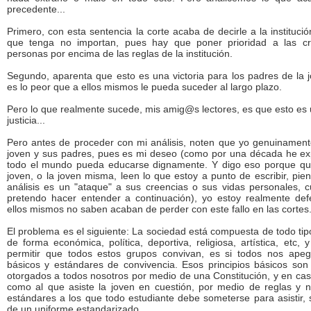
precedente...
Primero, con esta sentencia la corte acaba de decirle a la instituci
que tenga no importan, pues hay que poner prioridad a las cre
personas por encima de las reglas de la institución.
Segundo, aparenta que esto es una victoria para los padres de la
es lo peor que a ellos mismos le pueda suceder al largo plazo.
Pero lo que realmente sucede, mis amig@s lectores, es que esto es
justicia...
Pero antes de proceder con mi análisis, noten que yo genuinamente
joven y sus padres, pues es mi deseo (como por una década he ex
todo el mundo pueda educarse dignamente. Y digo eso porque qui
joven, o la joven misma, leen lo que estoy a punto de escribir, p
análisis es un "ataque" a sus creencias o sus vidas personales,
pretendo hacer entender a continuación), yo estoy realmente de
ellos mismos no saben acaban de perder con este fallo en las cortes
El problema es el siguiente: La sociedad está compuesta de todo t
de forma económica, política, deportiva, religiosa, artística, etc,
permitir que todos estos grupos convivan, es si todos nos apeg
básicos y estándares de convivencia. Esos principios básicos son 
otorgados a todos nosotros por medio de una Constitución, y en caso
como al que asiste la joven en cuestión, por medio de reglas y n
estándares a los que todo estudiante debe someterse para asistir, 
de un uniforme estandarizado.