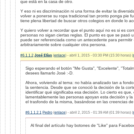
que está en la casa de otro.
Y eso ni es discriminación ni una forma de evitar la diversid
volver a ponerse su ropa tradicional tan pronto ponga pie fu
tiene plena libertad de buscar otros colegios en donde lo a
Y quiero volver a recordar que el punto aquí no es si es cor
personas no sigan ciertas reglas. El punto es que se pasó 
puede ser referenciada como un antecedente para permitir 
arbitrariamente sobre cualquier otra persona.
#6.1.1.2
José Elías
(
enlace
) - abril 1, 2015 - 03:30 PM (15:30 horas) (
Sigo esperando el botón "Me Gusta", "Excelente", "Tota
desees llamarlo José :-D.
Ahora, volviendo al tema: no había analizado tan a fondo
la sentencia. Desde que se conoció la decisión de la cort
identificar qué significaba esa decisión. Lo cierto es que,
lamentablemente las personas apoyan esta decisión y la 
el trasfondo de la misma, basándose en las creencias de l
#6.1.1.2.1
Pedro
(
enlace
) - abril 2, 2015 - 01:39 AM (01:39 horas) (
Al final del artículo hay botones de "Like" para Facebo