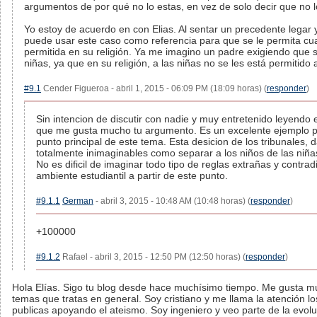
argumentos de por qué no lo estas, en vez de solo decir que no l
Yo estoy de acuerdo en con Elias. Al sentar un precedente legar y
puede usar este caso como referencia para que se le permita cu
permitida en su religión. Ya me imagino un padre exigiendo que 
niñas, ya que en su religión, a las niñas no se les está permitid
#9.1
Cender Figueroa - abril 1, 2015 - 06:09 PM (18:09 horas) (
responder
)
Sin intencion de discutir con nadie y muy entretenido leyendo 
que me gusta mucho tu argumento. Es un excelente ejemplo p
punto principal de este tema. Esta desicion de los tribunales, d
totalmente inimaginables como separar a los niños de las niñ
No es dificil de imaginar todo tipo de reglas extrañas y contra
ambiente estudiantil a partir de este punto.
#9.1.1
German
- abril 3, 2015 - 10:48 AM (10:48 horas) (
responder
)
+100000
#9.1.2
Rafael - abril 3, 2015 - 12:50 PM (12:50 horas) (
responder
)
Hola Elías. Sigo tu blog desde hace muchísimo tiempo. Me gusta mu
temas que tratas en general. Soy cristiano y me llama la atención lo
publicas apoyando el ateismo. Soy ingeniero y veo parte de la evol