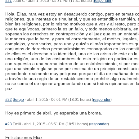
#21
Juan C - abril 1, 2015 - 05:31 PM (17:31 horas) (
responder
)
Hola, Ellas, rara vez estoy en desacuerdo contigo, pero en temas c
religiones, que intentas de simular si, y que es entendible también
bien las religiones, por lo mismo motivos que a vos y al resto, pero
que te equívocas, primero la es un fallo, y todo menos arbitraria, en
sopesan los derechos en contraposición y el juez que es un entend
la manera que lo hace, y para mi correctamente, el motivo, legales
complejos, y son varios, pero uno y quizás el más importantes es q
conjuntos de derechos personalimisimos consagrados en las consti
de ellos es el derecho a la identidad, una de las arista de este es la 
una religión, una de las costumbres de esta religión en particular es
contrapuesta a una norma interna de un establecimiento, si por med
que una simple regla se pose por encima de un principio constitucio
precedente realmente muy peligroso porque el día de mañana de
a través de una regla de un restablecimiento prohibir algo realment
no se como el de opinar argumentando que si todos opinamos en la 
paz.
#22
Sergio
- abril 1, 2015 - 06:01 PM (18:01 horas) (
responder
)
Hoy es primero de abril, yo esperaba una broma.
#23
Emili - abril 1, 2015 - 06:51 PM (18:51 horas) (
responder
)
Felicitaciones Eliax...