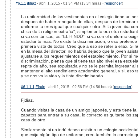
#6.1.1
jfdiaz
- abril 1, 2015 - 01:34 PM (13:34 horas) (
responder
)
La uniformidad de las vestimentas en el colegio tiene un se
despues de haber renegado de ellas, despues de terminar e
uniforme tu eres igual que cualquier otro. Si la joven iba con
chica de la religion extraña", simplemente era otra estudian
si va con túnicas, es "EL HINDÚ", si va con el uniforme exigi
estudiante mas. No existe la discriminación, o eso pretende i
primera vista de todos. Creo que a eso se refería eliax. Si
en la mesa del director, no habría dejado que la joven asista
ajustarse a los requerimientos del establecimiento. Por si 
discriminación, piensa que si tiene tan alto nivel esa escuel
repite de año, sea expulsada y no se le permita ingresar al 
mantener el alto rendimiento academico general, y si, eso ta
y se nos va la vida y la tinta discriminando
#6.1.1.1
Efrain
- abril 1, 2015 - 02:56 PM (14:56 horas) (
responder
)
Fjdiaz,
Cuando visitas la casa de un amigo japonés, y este tiene la 
zapatos para entrar a su casa, lo correcto es quitarte los z
casa de otro.
Similarmente si un indú desea asistir a un colegio occidental
que exija algún tipo de uniforme, creo también lo correcto q