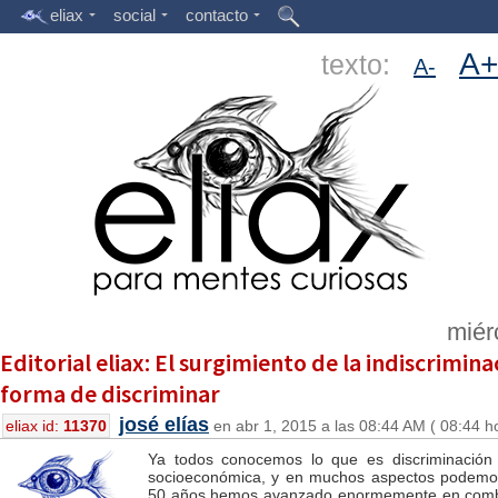
eliax
social
contacto
A+
texto:
A-
miér
Editorial eliax: El surgimiento de la indiscrimin
forma de discriminar
josé elías
eliax id:
11370
en abr 1, 2015 a las 08:44 AM ( 08:44 h
Ya todos conocemos lo que es discriminación ra
socioeconómica, y en muchos aspectos podemos 
50 años hemos avanzado enormemente en combati