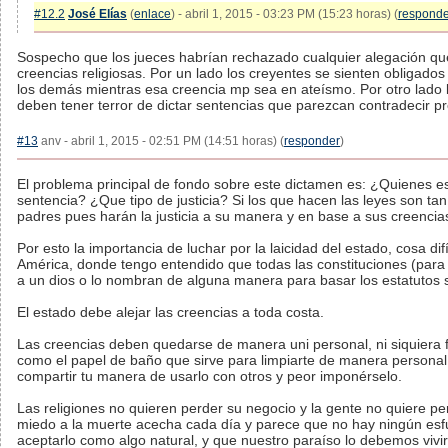
#12.2
José Elías
(
enlace
) - abril 1, 2015 - 03:23 PM (15:23 horas) (
responde
Sospecho que los jueces habrían rechazado cualquier alegación que
creencias religiosas. Por un lado los creyentes se sienten obligados
los demás mientras esa creencia mp sea en ateísmo. Por otro lado l
deben tener terror de dictar sentencias que parezcan contradecir pr
#13
anv - abril 1, 2015 - 02:51 PM (14:51 horas) (
responder
)
El problema principal de fondo sobre este dictamen es: ¿Quienes e
sentencia? ¿Que tipo de justicia? Si los que hacen las leyes son t
padres pues harán la justicia a su manera y en base a sus creencia
Por esto la importancia de luchar por la laicidad del estado, cosa dif
América, donde tengo entendido que todas las constituciones (para
a un dios o lo nombran de alguna manera para basar los estatutos 
El estado debe alejar las creencias a toda costa.
Las creencias deben quedarse de manera uni personal, ni siquiera fa
como el papel de baño que sirve para limpiarte de manera personal
compartir tu manera de usarlo con otros y peor imponérselo.
Las religiones no quieren perder su negocio y la gente no quiere pe
miedo a la muerte acecha cada día y parece que no hay ningún esf
aceptarlo como algo natural, y que nuestro paraíso lo debemos vivir