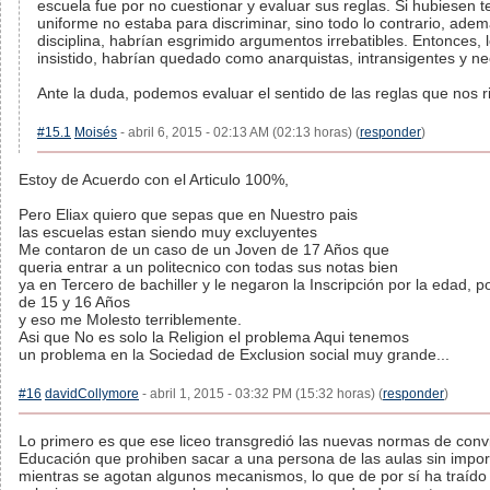
escuela fue por no cuestionar y evaluar sus reglas. Si hubiesen te
uniforme no estaba para discriminar, sino todo lo contrario, ade
disciplina, habrían esgrimido argumentos irrebatibles. Entonces, 
insistido, habrían quedado como anarquistas, intransigentes y ne
Ante la duda, podemos evaluar el sentido de las reglas que nos r
#15.1
Moisés
- abril 6, 2015 - 02:13 AM (02:13 horas) (
responder
)
Estoy de Acuerdo con el Articulo 100%,
Pero Eliax quiero que sepas que en Nuestro pais
las escuelas estan siendo muy excluyentes
Me contaron de un caso de un Joven de 17 Años que
queria entrar a un politecnico con todas sus notas bien
ya en Tercero de bachiller y le negaron la Inscripción por la edad,
de 15 y 16 Años
y eso me Molesto terriblemente.
Asi que No es solo la Religion el problema Aqui tenemos
un problema en la Sociedad de Exclusion social muy grande...
#16
davidCollymore
- abril 1, 2015 - 03:32 PM (15:32 horas) (
responder
)
Lo primero es que ese liceo transgredió las nuevas normas de convi
Educación que prohiben sacar a una persona de las aulas sin impor
mientras se agotan algunos mecanismos, lo que de por sí ha traíd