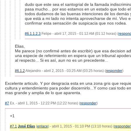
dudo que este sea el santogrial de la llamada indiscrimina
pasa mucho... por eso estamos en un estado que todo e
todos dudamos de las buenas intenciones de los demás y 
que está a mi lado no intenta aprovecharse de mí. Vivo en
confirmar esta sensación de suspicacia que nos rodea.
#6.1.1.2.3
Felipe - abril 17, 2015 - 01:12 AM (01:12 horas) (
respon
Elias,
Me parece (no confirmé antes de escribir) que esa decision a
una especie de referimiento en espera que un tribunal apodera
al respecto... Si es así, aun no es un precedente...
#6.1.2
Alejandro - abril 2, 2015 - 03:25 AM (03:25 horas) (
responder
)
Excelente articulo. Y por desgracia esta en una zona gris que requ
cultura y entendimiento para poder discernirlo...Y como casi todo e
mas grande y amplia de lo que aparenta.
#7
Ex. - abril 1, 2015 - 12:22 PM (12:22 horas) (
responder
)
+1
#7.1
José Elías
(
enlace
) - abril 1, 2015 - 01:10 PM (13:10 horas) (
responder