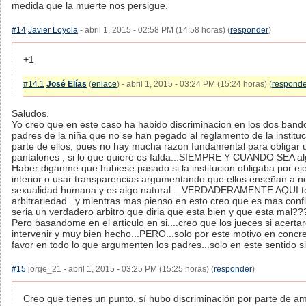
medida que la muerte nos persigue.
#14
Javier Loyola
- abril 1, 2015 - 02:58 PM (14:58 horas) (
responder
)
+1
#14.1
José Elías
(
enlace
) - abril 1, 2015 - 03:24 PM (15:24 horas) (
responde
Saludos.
Yo creo que en este caso ha habido discriminacion en los dos band
padres de la niña que no se han pegado al reglamento de la institu
parte de ellos, pues no hay mucha razon fundamental para obligar u
pantalones , si lo que quiere es falda...SIEMPRE Y CUANDO SEA algo
Haber diganme que hubiese pasado si la institucion obligaba por ej
interior o usar transparencias argumentando que ellos enseñan a n
sexualidad humana y es algo natural....VERDADERAMENTE AQUI te
arbitrariedad...y mientras mas pienso en esto creo que es mas confl
seria un verdadero arbitro que diria que esta bien y que esta mal??
Pero basandome en el articulo en si....creo que los jueces si acerta
intervenir y muy bien hecho...PERO...solo por este motivo en concre
favor en todo lo que argumenten los padres...solo en este sentido si
#15
jorge_21 - abril 1, 2015 - 03:25 PM (15:25 horas) (
responder
)
Creo que tienes un punto, sí hubo discriminación por parte de am