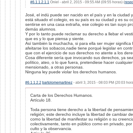
#6.1.1.2.1.1
Oniel - abril 2, 2015 - 09:55 AM (09:55 horas) (
resp
José, el indú puede ser nacido en el país y en la ciudad 
está situado el colegio, es su país es su ciudad y es su c
sentirse en una casa extraña, ese colegio es tan suyo pr
demás alumnos.
Y por lo tanto puede reclamar su derecho a llebar el ves
que es y lo que piensa y siente.
Así también la muchacha, si para ella ser mujer significa l
afeitarse los sobacos,nadie tiene porqué legislar en con
que con el ejercicio de sus derechos no atente a los der
Cosa diferente sería que invocando sus derechos, ya sea 
político, ateo, o lo que fuera, pretendiese hacer cualqui
mensionado, a otras personas.
Ninguna ley puede violar los derechos humanos.
#6.1.1.2.2
bartolomemartinez
- abril 3, 2015 - 08:03 PM (20:03 hora
Carta de los Derechos Humanos.
Artículo 18.
Toda persona tiene derecho a la libertad de pensamien
religión; este derecho incluye la libertad de cambiar de
como la libertad de manifestar su religión o su creencia
colectivamente, tanto en público como en privado, por 
culto y la observancia.