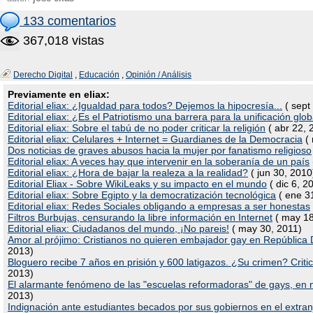
133 comentarios
367,018 vistas
Derecho Digital
,
Educación
,
Opinión / Análisis
Previamente en eliax:
Editorial eliax: ¿Igualdad para todos? Dejemos la hipocresía...
( sept
Editorial eliax: ¿Es el Patriotismo una barrera para la unificación glob
Editorial eliax: Sobre el tabú de no poder criticar la religión
( abr 22, 
Editorial eliax: Celulares + Internet = Guardianes de la Democracia
( 
Dos noticias de graves abusos hacia la mujer por fanatismo religioso
Editorial eliax: A veces hay que intervenir en la soberanía de un país
Editorial eliax: ¿Hora de bajar la realeza a la realidad?
( jun 30, 2010
Editorial Eliax - Sobre WikiLeaks y su impacto en el mundo
( dic 6, 2
Editorial eliax: Sobre Egipto y la democratización tecnológica
( ene 3
Editorial eliax: Redes Sociales obligando a empresas a ser honestas
Filtros Burbujas, censurando la libre información en Internet
( may 18
Editorial eliax: Ciudadanos del mundo, ¡No pareis!
( may 30, 2011)
Amor al prójimo: Cristianos no quieren embajador gay en República
2013)
Bloguero recibe 7 años en prisión y 600 latigazos. ¿Su crimen? Critic
2013)
El alarmante fenómeno de las "escuelas reformadoras" de gays, en 
2013)
Indignación ante estudiantes becados por sus gobiernos en el extr