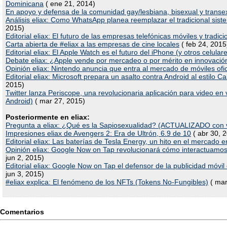
Dominicana
( ene 21, 2014)
En apoyo y defensa de la comunidad gay/lesbiana, bisexual y transe
Análisis eliax: Como WhatsApp planea reemplazar el tradicional sist
2015)
Editorial eliax: El futuro de las empresas telefónicas móviles y tradici
Carta abierta de #eliax a las empresas de cine locales
( feb 24, 2015
Editorial eliax: El Apple Watch es el futuro del iPhone (y otros celular
Debate eliax: ¿Apple vende por mercadeo o por mérito en innovació
Opinión eliax: Nintendo anuncia que entra al mercado de móviles ofi
Editorial eliax: Microsoft prepara un asalto contra Android al estilo C
2015)
Twitter lanza Periscope, una revolucionaria aplicación para video 
Android)
( mar 27, 2015)
Posteriormente en eliax:
Pregunta a eliax: ¿Qué es la Sapiosexualidad? (ACTUALIZADO con 
Impresiones eliax de Avengers 2: Era de Ultrón, 6.9 de 10
( abr 30, 
Editorial eliax: Las baterías de Tesla Energy, un hito en el mercado e
Opinión eliax: Google Now on Tap revolucionará cómo interactuamo
jun 2, 2015)
Editorial eliax: Google Now on Tap el defensor de la publicidad móv
jun 3, 2015)
#eliax explica: El fenómeno de los NFTs (Tokens No-Fungibles)
( mar
Comentarios