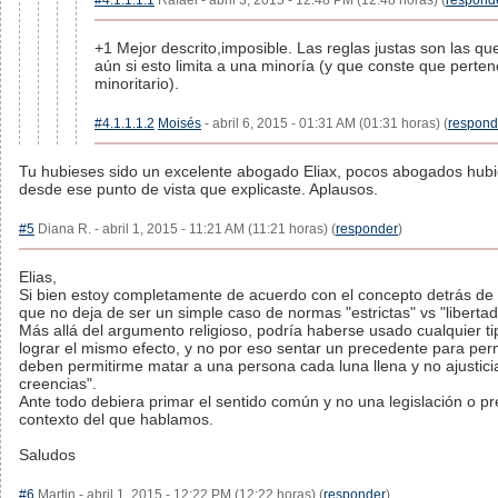
#4.1.1.1.1
Rafael - abril 3, 2015 - 12:48 PM (12:48 horas) (
respond
+1 Mejor descrito,imposible. Las reglas justas son las qu
aún si esto limita a una minoría (y que conste que perte
minoritario).
#4.1.1.1.2
Moisés
- abril 6, 2015 - 01:31 AM (01:31 horas) (
respond
Tu hubieses sido un excelente abogado Eliax, pocos abogados hub
desde ese punto de vista que explicaste. Aplausos.
#5
Diana R. - abril 1, 2015 - 11:21 AM (11:21 horas) (
responder
)
Elias,
Si bien estoy completamente de acuerdo con el concepto detrás de
que no deja de ser un simple caso de normas "estrictas" vs "libertad
Más allá del argumento religioso, podría haberse usado cualquier 
lograr el mismo efecto, y no por eso sentar un precedente para permi
deben permitirme matar a una persona cada luna llena y no ajustic
creencias".
Ante todo debiera primar el sentido común y no una legislación o p
contexto del que hablamos.
Saludos
#6
Martin - abril 1, 2015 - 12:22 PM (12:22 horas) (
responder
)