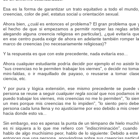
Esa es la forma de garantizar un trato equitativo a todo el mundo
creencias, color de piel, estatus social u orientación sexual.
Ahora bien, ¿cuál es entonces el problema? El gran problema que ya
el hecho de que si empezamos a permitir romper las reglas arbit
alegando alguna creencia religiosa en particular), ¿qué evitaría qu
en ese centro pueda exigir de ahora en adelante también romper la
marco de creencias (no necesariamente religiosas)?
Y la respuesta es que con este precedente, nada evitaría eso...
Ahora cualquier estudiante podría decidir por ejemplo el no asistir l
"sus creencias no le permiten trabajar los viernes", o decidir no toma
mini-faldas, o ir maquillado de payaso, o reusarse a tomar cla
ciencia, etc.
Y por pura y lógica extensión, ese mismo precedente se puede ut
persona se reuse a seguir
cualquier regla social
que nos podamos ima
puedo trabajar los viernes, mis creencias no me lo permiten", "lo s
un mes porque mis creencias me lo impiden", "lo siento pero deb
persona cada luna llena y no ajusticiarme por eso debido a mis creen
hacia donde esto va...
Sin embargo, eso es apenas la punta de un témpano de hielo muchís
es ni siquiera a lo que me refiero con "indiscriminación", cuando
hablo de algo muchísimo peor, hablo de lo siguiente: Debido a este
entonces que una persona, apoyándose sobre sus creencias particul