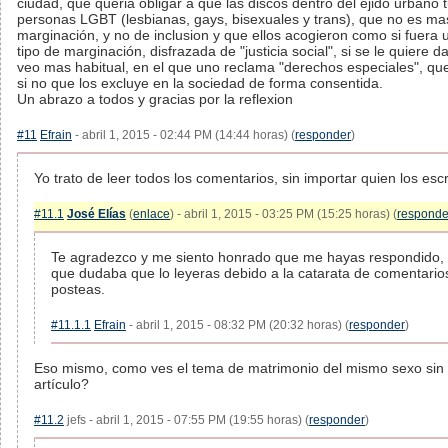
ciudad, que queria obligar a que las discos dentro del ejido urbano
personas LGBT (lesbianas, gays, bisexuales y trans), que no es m
marginación, y no de inclusion y que ellos acogieron como si fuera u
tipo de marginación, disfrazada de "justicia social", si se le quiere
veo mas habitual, en el que uno reclama "derechos especiales", que 
si no que los excluye en la sociedad de forma consentida.
Un abrazo a todos y gracias por la reflexion
#11
Efrain
- abril 1, 2015 - 02:44 PM (14:44 horas) (
responder
)
Yo trato de leer todos los comentarios, sin importar quien los escr
#11.1
José Elías
(
enlace
) - abril 1, 2015 - 03:25 PM (15:25 horas) (
responde
Te agradezco y me siento honrado que me hayas respondido, s
que dudaba que lo leyeras debido a la catarata de comentari
posteas.
#11.1.1
Efrain
- abril 1, 2015 - 08:32 PM (20:32 horas) (
responder
)
Eso mismo, como ves el tema de matrimonio del mismo sexo sin 
artículo?
#11.2
jefs - abril 1, 2015 - 07:55 PM (19:55 horas) (
responder
)