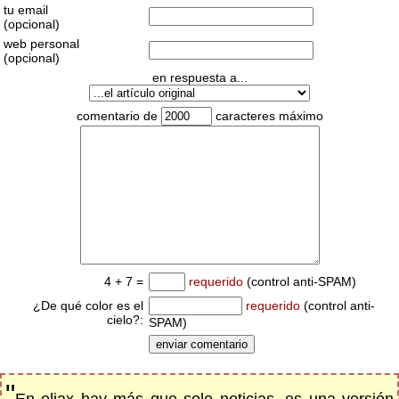
tu email
(opcional)
web personal
(opcional)
en respuesta a...
comentario de
caracteres máximo
4 + 7 =
requerido
(control anti-SPAM)
¿De qué color es el
requerido
(control anti-
cielo?:
SPAM)
"