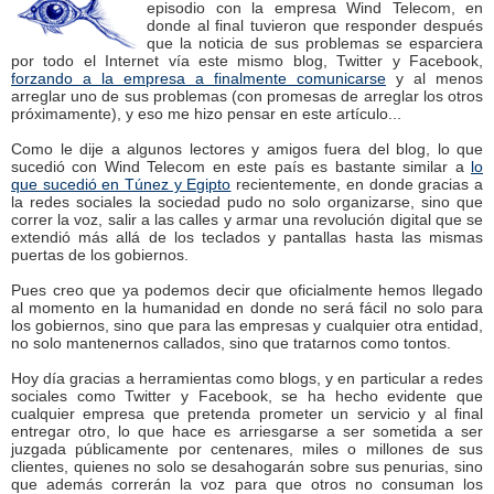
episodio con la empresa Wind Telecom, en
donde al final tuvieron que responder después
que la noticia de sus problemas se esparciera
por todo el Internet vía este mismo blog, Twitter y Facebook,
forzando a la empresa a finalmente comunicarse
y al menos
arreglar uno de sus problemas (con promesas de arreglar los otros
próximamente), y eso me hizo pensar en este artículo...
Como le dije a algunos lectores y amigos fuera del blog, lo que
sucedió con Wind Telecom en este país es bastante similar a
lo
que sucedió en Túnez y Egipto
recientemente, en donde gracias a
la redes sociales la sociedad pudo no solo organizarse, sino que
correr la voz, salir a las calles y armar una revolución digital que se
extendió más allá de los teclados y pantallas hasta las mismas
puertas de los gobiernos.
Pues creo que ya podemos decir que oficialmente hemos llegado
al momento en la humanidad en donde no será fácil no solo para
los gobiernos, sino que para las empresas y cualquier otra entidad,
no solo mantenernos callados, sino que tratarnos como tontos.
Hoy día gracias a herramientas como blogs, y en particular a redes
sociales como Twitter y Facebook, se ha hecho evidente que
cualquier empresa que pretenda prometer un servicio y al final
entregar otro, lo que hace es arriesgarse a ser sometida a ser
juzgada públicamente por centenares, miles o millones de sus
clientes, quienes no solo se desahogarán sobre sus penurias, sino
que además correrán la voz para que otros no consuman los