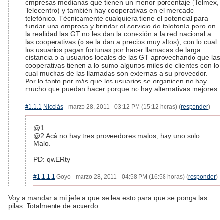
empresas medianas que tienen un menor porcentaje (Telmex,
Telecentro) y también hay cooperativas en el mercado
telefónico. Técnicamente cualquiera tiene el potencial para
fundar una empresa y brindar el servicio de telefonía pero en
la realidad las GT no les dan la conexión a la red nacional a
las cooperativas (o se la dan a precios muy altos), con lo cual
los usuarios pagan fortunas por hacer llamadas de larga
distancia o a usuarios locales de las GT aprovechando que las
cooperativas tienen a lo sumo algunos miles de clientes con lo
cual muchas de las llamadas son externas a su proveedor.
Por lo tanto por más que los usuarios se organicen no hay
mucho que puedan hacer porque no hay alternativas mejores.
#1.1.1
Nicolás
- marzo 28, 2011 - 03:12 PM (15:12 horas) (
responder
)
@1 ...
@2 Acá no hay tres proveedores malos, hay uno solo...
Malo.
PD: qwERty
#1.1.1.1
Goyo - marzo 28, 2011 - 04:58 PM (16:58 horas) (
responder
)
Voy a mandar a mi jefe a que se lea esto para que se ponga las
pilas. Totalmente de acuerdo.