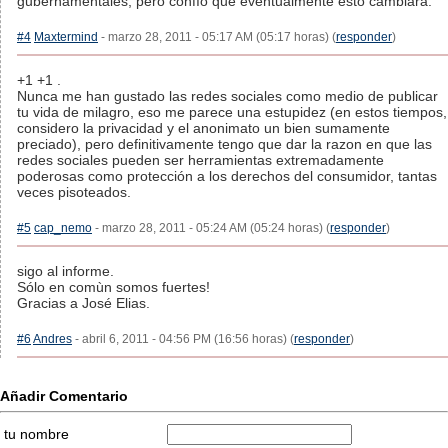
gubernamentales, pero confío que eventualmente esto cambiará.
#4
Maxtermind
- marzo 28, 2011 - 05:17 AM (05:17 horas) (
responder
)
+1 +1 .
Nunca me han gustado las redes sociales como medio de publicar
tu vida de milagro, eso me parece una estupidez (en estos tiempos,
considero la privacidad y el anonimato un bien sumamente
preciado), pero definitivamente tengo que dar la razon en que las
redes sociales pueden ser herramientas extremadamente
poderosas como protección a los derechos del consumidor, tantas
veces pisoteados.
#5
cap_nemo
- marzo 28, 2011 - 05:24 AM (05:24 horas) (
responder
)
sigo al informe.
Sólo en comùn somos fuertes!
Gracias a José Elias.
#6
Andres
- abril 6, 2011 - 04:56 PM (16:56 horas) (
responder
)
Añadir Comentario
tu nombre