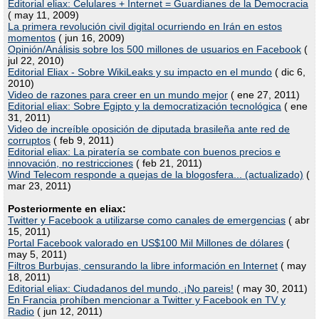
Editorial eliax: Celulares + Internet = Guardianes de la Democracia
( may 11, 2009)
La primera revolución civil digital ocurriendo en Irán en estos
momentos
( jun 16, 2009)
Opinión/Análisis sobre los 500 millones de usuarios en Facebook
(
jul 22, 2010)
Editorial Eliax - Sobre WikiLeaks y su impacto en el mundo
( dic 6,
2010)
Video de razones para creer en un mundo mejor
( ene 27, 2011)
Editorial eliax: Sobre Egipto y la democratización tecnológica
( ene
31, 2011)
Video de increíble oposición de diputada brasileña ante red de
corruptos
( feb 9, 2011)
Editorial eliax: La piratería se combate con buenos precios e
innovación, no restricciones
( feb 21, 2011)
Wind Telecom responde a quejas de la blogosfera... (actualizado)
(
mar 23, 2011)
Posteriormente en eliax:
Twitter y Facebook a utilizarse como canales de emergencias
( abr
15, 2011)
Portal Facebook valorado en US$100 Mil Millones de dólares
(
may 5, 2011)
Filtros Burbujas, censurando la libre información en Internet
( may
18, 2011)
Editorial eliax: Ciudadanos del mundo, ¡No pareis!
( may 30, 2011)
En Francia prohíben mencionar a Twitter y Facebook en TV y
Radio
( jun 12, 2011)