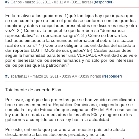
#2
Carlos - marzo 28, 2011 - 03:11 AM (03:11 horas) (
responder
)
En lo relativo a los gobiernos: 1)qué tan lejos hay que ir para que
se den cuenta que no todo el pueblo se conforma con las grandes
mentiras y datos manipulados presentados en discursos una y otra
vez?. 2-) Cómo evita un pueblo que le roben su "democracia
representativa" sin derramar sangre?. 3-) Cómo se borran las
fachadas pintadas a la comunidad internacional sobre la situación
real de un país? 4-) Cómo se obligan a las entidades del estado a
dar reportes LEGITIMOS de sus gastos? 5-) Cuáles pasos debe
seguir la humanidad para tener una VERDADERA entidad que vele
por el bienestar de los seres humanos y no solo por los intereses
de los países que la patrocinan?
#3
spartan117 - marzo 28, 2011 - 03:39 AM (03:39 horas) (
responder
)
Totalmente de acuerdo Eliax.
Por favor, agrégale las protestas que se han venido escenificando
hace meses en nuestra República Dominicana, exigiendo que se
cumpla la Ley de Educación que asigna un 4% del PIB a ese sector,
ley que fue creada a mediados de los años 90s y ninguno de los
gobiernos a cumplido con esa ley hasta la actualidad.
Por esto, entiendo que por ahora en nuestro país esto afecta
directamente a las instituciones privadas y no a las