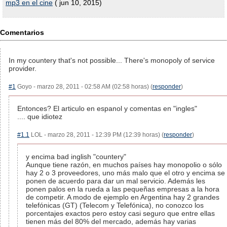
mp3 en el cine
( jun 10, 2015)
Comentarios
In my countery that's not possible... There's monopoly of service
provider.
#1
Goyo - marzo 28, 2011 - 02:58 AM (02:58 horas) (
responder
)
Entonces? El articulo en espanol y comentas en "ingles"
.... que idiotez
#1.1
LOL - marzo 28, 2011 - 12:39 PM (12:39 horas) (
responder
)
y encima bad inglish "countery"
Aunque tiene razón, en muchos países hay monopolio o sólo
hay 2 o 3 proveedores, uno más malo que el otro y encima se
ponen de acuerdo para dar un mal servicio. Además les
ponen palos en la rueda a las pequeñas empresas a la hora
de competir. A modo de ejemplo en Argentina hay 2 grandes
telefónicas (GT) (Telecom y Telefónica), no conozco los
porcentajes exactos pero estoy casi seguro que entre ellas
tienen más del 80% del mercado, además hay varias