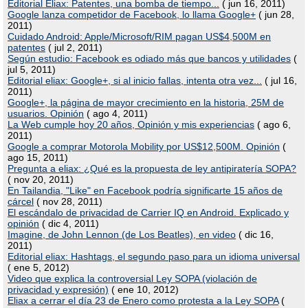
Editorial Eliax: Patentes, una bomba de tiempo...
( jun 16, 2011)
Google lanza competidor de Facebook, lo llama Google+
( jun 28,
2011)
Cuidado Android: Apple/Microsoft/RIM pagan US$4,500M en
patentes
( jul 2, 2011)
Según estudio: Facebook es odiado más que bancos y utilidades
(
jul 5, 2011)
Editorial eliax: Google+, si al inicio fallas, intenta otra vez...
( jul 16,
2011)
Google+, la página de mayor crecimiento en la historia, 25M de
usuarios. Opinión
( ago 4, 2011)
La Web cumple hoy 20 años, Opinión y mis experiencias
( ago 6,
2011)
Google a comprar Motorola Mobility por US$12,500M. Opinión
(
ago 15, 2011)
Pregunta a eliax: ¿Qué es la propuesta de ley antipiratería SOPA?
( nov 20, 2011)
En Tailandia, "Like" en Facebook podría significarte 15 años de
cárcel
( nov 28, 2011)
El escándalo de privacidad de Carrier IQ en Android. Explicado y
opinión
( dic 4, 2011)
Imagine, de John Lennon (de Los Beatles), en video
( dic 16,
2011)
Editorial eliax: Hashtags, el segundo paso para un idioma universal
( ene 5, 2012)
Video que explica la controversial Ley SOPA (violación de
privacidad y expresión)
( ene 10, 2012)
Eliax a cerrar el día 23 de Enero como protesta a la Ley SOPA
(