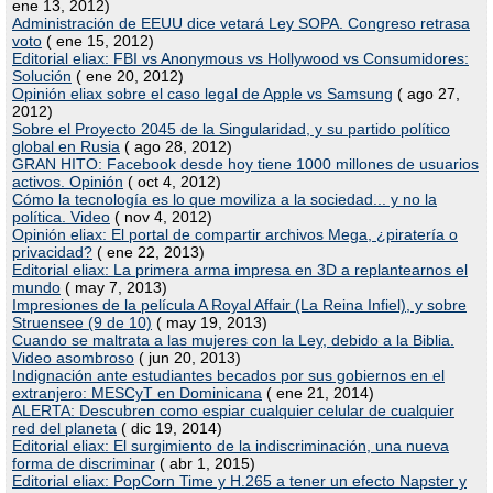
ene 13, 2012)
Administración de EEUU dice vetará Ley SOPA. Congreso retrasa
voto
( ene 15, 2012)
Editorial eliax: FBI vs Anonymous vs Hollywood vs Consumidores:
Solución
( ene 20, 2012)
Opinión eliax sobre el caso legal de Apple vs Samsung
( ago 27,
2012)
Sobre el Proyecto 2045 de la Singularidad, y su partido político
global en Rusia
( ago 28, 2012)
GRAN HITO: Facebook desde hoy tiene 1000 millones de usuarios
activos. Opinión
( oct 4, 2012)
Cómo la tecnología es lo que moviliza a la sociedad... y no la
política. Video
( nov 4, 2012)
Opinión eliax: El portal de compartir archivos Mega, ¿piratería o
privacidad?
( ene 22, 2013)
Editorial eliax: La primera arma impresa en 3D a replantearnos el
mundo
( may 7, 2013)
Impresiones de la película A Royal Affair (La Reina Infiel), y sobre
Struensee (9 de 10)
( may 19, 2013)
Cuando se maltrata a las mujeres con la Ley, debido a la Biblia.
Video asombroso
( jun 20, 2013)
Indignación ante estudiantes becados por sus gobiernos en el
extranjero: MESCyT en Dominicana
( ene 21, 2014)
ALERTA: Descubren como espiar cualquier celular de cualquier
red del planeta
( dic 19, 2014)
Editorial eliax: El surgimiento de la indiscriminación, una nueva
forma de discriminar
( abr 1, 2015)
Editorial eliax: PopCorn Time y H.265 a tener un efecto Napster y