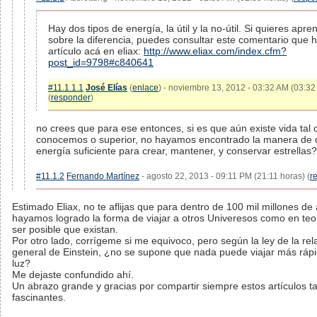
Hay dos tipos de energía, la útil y la no-útil. Si quieres apr
sobre la diferencia, puedes consultar este comentario que h
artículo acá en eliax:
http://www.eliax.com/index.cfm?
post_id=9798#c840641
#11.1.1.1
José Elías
(
enlace
) - noviembre 13, 2012 - 03:32 AM (03:32
(
responder
)
no crees que para ese entonces, si es que aún existe vida tal c
conocemos o superior, no hayamos encontrado la manera de o
energía suficiente para crear, mantener, y conservar estrellas?
#11.1.2
Fernando Martínez
- agosto 22, 2013 - 09:11 PM (21:11 horas) (
r
Estimado Eliax, no te aflijas que para dentro de 100 mil millones de
hayamos logrado la forma de viajar a otros Univeresos como en teo
ser posible que existan.
Por otro lado, corrígeme si me equivoco, pero según la ley de la rel
general de Einstein, ¿no se supone que nada puede viajar más rápi
luz?
Me dejaste confundido ahí.
Un abrazo grande y gracias por compartir siempre estos artículos t
fascinantes.