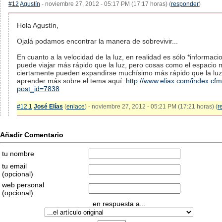
#12
Agustín
- noviembre 27, 2012 - 05:17 PM (17:17 horas) (
responder
)
Hola Agustín,
Ojalá podamos encontrar la manera de sobrevivir...
En cuanto a la velocidad de la luz, en realidad es sólo *informaci
puede viajar más rápido que la luz, pero cosas como el espacio
ciertamente pueden expandirse muchísimo más rápido que la lu
aprender más sobre el tema aquí:
http://www.eliax.com/index.cf
post_id=7838
#12.1
José Elías
(
enlace
) - noviembre 27, 2012 - 05:21 PM (17:21 horas) (
r
Añadir Comentario
tu nombre
tu email
(opcional)
web personal
(opcional)
en respuesta a...