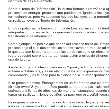
científica de física avanzada.
Sobre el tema de "información", la misma fórmula e=mc^2 solo ap
procesos de energía, procesos que pueden ser ligados a las leye
termodinámica, pero ya sabemos hoy que las leyes de la termod
en realidad leyes de Teoría de Información.
En otras palabras, la famosa fórmula de Einstein, en su más fun
interpretación, no es nada más que una formula que describe los 
transferencia de información.
Como ejemplo, es posible que sepas del proceso físico de "Entan
proceso bajo el cual dos partículas se entrelazan entre sí de tal
lo que sea que le ocurra a una de las partículas tiene un efecto 
(pero opuesto) sobre la otra, aun estas estén a miles de trillones
una de la otra.
A este fenómeno Eintein lo denominó "Spooky action at a distanc
extraña a distancia"), y es un efecto que ha sido experimentalme
comprobado, y es la base para la ciencia de la Teletransportación
Si te pones a pensar, Entanglement es un fenómeno que claramen
fórmula e=mc^2, ya que ¿cómo puede ser que una partícula reci
estímulo a trillones de años luz, de manera instantánea, cuando 
tomar en realidad trillones de años luz para que esa señal llegara
La respuesta yace en Información: Aun esa señal llegue (y de ver
esto se ha demostrado a nivel local en la Tierra con relojes atómi