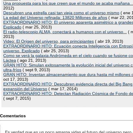
Una propuesta para los que creen que el mundo se acaba mañana..
2012)
Descubren una estrella casi tan vieja como el universo mismo
( ene 
La edad del Universo refinada: 13820 Millones de años
( mar 22, 20
EXTRAORDINARIO HITO: El universo aparenta asimétrico a grandes
Explicado
( mar 25, 2013)
El radio-telescopio ALMA, conectará a humanos con el universo...
( m
2013)
Video: El Origen del universo, para principiantes
( abr 19, 2013)
EXTRAORDINARIO HITO: Ecuación conecta Inteligencia con Entropí
universo. Explicado
( abr 25, 2013)
Como se verá la galaxia Andrómeda en el cielo cuando se fusione c
Láctea
( ago 21, 2013)
GRAN HITO: Simulan exitosamente la evolución inicial del universo 
ultra-fríos
( sept 9, 2013)
GRAN HITO: Inventan almacenamiento que dura hasta mil millones 
oct 17, 2013)
EXTRAORDINARIO HITO: Descubren evidencia directa del Big Bang 
expansión del Universo
( mar 17, 2014)
EXTRAORDINARIO HITO: Detectan Radiación Cósmica de Fondo de
( sept 7, 2015)
Comentarios
Es verdad que es un poco amarga vidas el futuro del universo pero