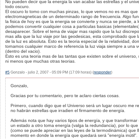
No pueden decir que la energia la van acabar las estrellas y el univ
todo oscuro.
El oscuro lo tomo con muchas pinzas, lo que vemos no es mas que
electromagneticas de un determinado rango de frecuencia. Algo fu
la fisica de hoy es que la energia se convierte y nunca se pierde, a
podemos convertir cualquier cosa a particulas basicas (elementale
desaparecer. Sobre el tema de viajar mas rapido que la luz discrepo
mas alla que la luz viaje por las geodesicas, esta comprobado que l
de la luz es absoluta. Esto es la teoria especial de la relatividad, do
tomamos cualquier marco de referencia la luz viaja siempre a una v
(dentro del vacio).
Esto es una teoria mas de las tantas que existen sobre el universo,
ni menos que muchas otras teorias.
#5
Gonzalo - julio 2, 2007 - 05:09 PM (17:09 horas) (
responder
)
Gonzalo,
Gracias por tu comentario, pero te aclaro ciertas cosas.
Primero, cuando digo que el Universo será un lugar oscuro me re
no habrán estrellas que irradien el firmamento de energía.
Además nota que hay varios tipos de energía, y que transformar
un estado a otro toma energía (valga la redundancia), por lo que 
(como se puede apreciar en las leyes de la termodinámica) que l
momento en donde la energía que quedará será "energía inútil".