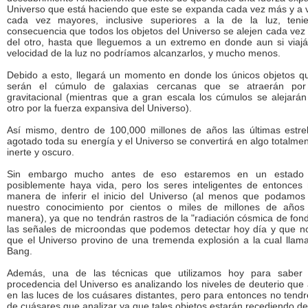
Universo que está haciendo que este se expanda cada vez más y a 
cada vez mayores, inclusive superiores a la de la luz, ten
consecuencia que todos los objetos del Universo se alejen cada vez
del otro, hasta que lleguemos a un extremo en donde aun si viaj
velocidad de la luz no podríamos alcanzarlos, y mucho menos.
Debido a esto, llegará un momento en donde los únicos objetos 
serán el cúmulo de galaxias cercanas que se atraerán por
gravitacional (mientras que a gran escala los cúmulos se alejarán
otro por la fuerza expansiva del Universo).
Así mismo, dentro de 100,000 millones de años las últimas estre
agotado toda su energía y el Universo se convertirá en algo totalmen
inerte y oscuro.
Sin embargo mucho antes de eso estaremos en un estado
posiblemente haya vida, pero los seres inteligentes de entonces
manera de inferir el inicio del Universo (al menos que podamos
nuestro conocimiento por cientos o miles de millones de años
manera), ya que no tendrán rastros de la "radiación cósmica de fon
las señales de microondas que podemos detectar hoy día y que n
que el Universo provino de una tremenda explosión a la cual llam
Bang.
Además, una de las técnicas que utilizamos hoy para saber
procedencia del Universo es analizando los niveles de deuterio que
en las luces de los cuásares distantes, pero para entonces no tend
de cuásares que analizar ya que tales objetos estarán recediendo de