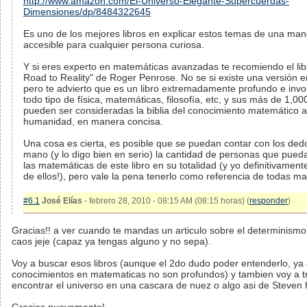
http://www.amazon.com/El-Universo-Elegante-Supercuerdas-
Dimensiones/dp/8484322645
Es uno de los mejores libros en explicar estos temas de una ma
accesible para cualquier persona curiosa.
Y si eres experto en matemáticas avanzadas te recomiendo el lib
Road to Reality" de Roger Penrose. No se si existe una versión e
pero te advierto que es un libro extremadamente profundo e inv
todo tipo de física, matemáticas, filosofía, etc, y sus más de 1,0
pueden ser consideradas la biblia del conocimiento matemático a
humanidad, en manera concisa.
Una cosa es cierta, es posible que se puedan contar con los ded
mano (y lo digo bien en serio) la cantidad de personas que pued
las matemáticas de este libro en su totalidad (y yo definitivamen
de ellos!), pero vale la pena tenerlo como referencia de todas m
#6.1
José Elías
- febrero 28, 2010 - 08:15 AM (08:15 horas) (
responder
)
Gracias!! a ver cuando te mandas un articulo sobre el determinismo 
caos jeje (capaz ya tengas alguno y no sepa).
Voy a buscar esos libros (aunque el 2do dudo poder entenderlo, ya
conocimientos en matematicas no son profundos) y tambien voy a t
encontrar el universo en una cascara de nuez o algo asi de Steven