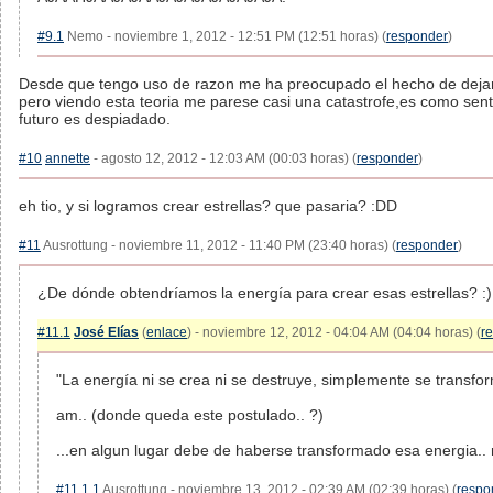
#9.1
Nemo - noviembre 1, 2012 - 12:51 PM (12:51 horas) (
responder
)
Desde que tengo uso de razon me ha preocupado el hecho de dejar 
pero viendo esta teoria me parese casi una catastrofe,es como sent
futuro es despiadado.
#10
annette
- agosto 12, 2012 - 12:03 AM (00:03 horas) (
responder
)
eh tio, y si logramos crear estrellas? que pasaria? :DD
#11
Ausrottung - noviembre 11, 2012 - 11:40 PM (23:40 horas) (
responder
)
¿De dónde obtendríamos la energía para crear esas estrellas? :)
#11.1
José Elías
(
enlace
) - noviembre 12, 2012 - 04:04 AM (04:04 horas) (
r
"La energía ni se crea ni se destruye, simplemente se transfo
am.. (donde queda este postulado.. ?)
...en algun lugar debe de haberse transformado esa energia.. 
#11.1.1
Ausrottung - noviembre 13, 2012 - 02:39 AM (02:39 horas) (
respo