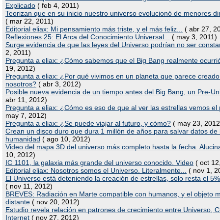
Explicado
( feb 4, 2011)
Teorizan que en su inicio nuestro universo evolucionó de menores d
( mar 22, 2011)
Editorial eliax: Mi pensamiento más triste, y el más feliz...
( abr 27, 2
Reflexiones 25: El Arca del Conocimiento Universal...
( may 3, 2011)
Surge evidencia de que las leyes del Universo podrían no ser consta
2, 2011)
Pregunta a eliax: ¿Cómo sabemos que el Big Bang realmente ocurri
19, 2012)
Pregunta a eliax: ¿Por qué vivimos en un planeta que parece creado
nosotros?
( abr 3, 2012)
Posible nueva evidencia de un tiempo antes del Big Bang, un Pre-Un
abr 11, 2012)
Pregunta a eliax: ¿Cómo es eso de que al ver las estrellas vemos e
may 7, 2012)
Pregunta a eliax: ¿Se puede viajar al futuro, y cómo?
( may 23, 2012
Crean un disco duro que dura 1 millón de años para salvar datos de 
humanidad
( ago 10, 2012)
Video del mapa 3D del universo más completo hasta la fecha. Alucin
10, 2012)
IC 1101, la galaxia más grande del universo conocido. Video
( oct 12
Editorial eliax: Nosotros somos el Universo. Literalmente...
( nov 1, 2
El Universo está deteniendo la creación de estrellas, solo resta el 5
( nov 11, 2012)
BREVES: Radiación en Marte compatible con humanos, y el objeto 
distante
( nov 20, 2012)
Estudio revela relación en patrones de crecimiento entre Universo, 
Internet
( nov 27, 2012)