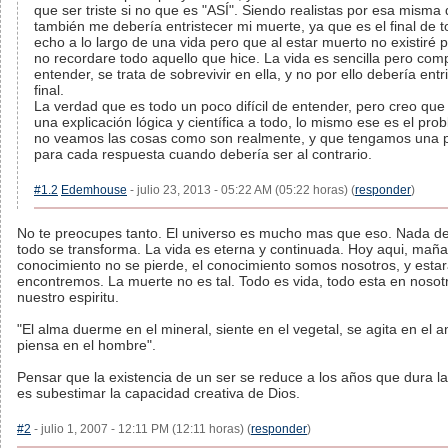
que ser triste si no que es "ASÍ". Siendo realistas por esa misma 
también me debería entristecer mi muerte, ya que es el final de t
echo a lo largo de una vida pero que al estar muerto no existiré p
no recordare todo aquello que hice. La vida es sencilla pero com
entender, se trata de sobrevivir en ella, y no por ello debería entr
final.
La verdad que es todo un poco difícil de entender, pero creo qu
una explicación lógica y científica a todo, lo mismo ese es el pr
no veamos las cosas como son realmente, y que tengamos una 
para cada respuesta cuando debería ser al contrario.
#1.2
Edemhouse
- julio 23, 2013 - 05:22 AM (05:22 horas) (
responder
)
No te preocupes tanto. El universo es mucho mas que eso. Nada d
todo se transforma. La vida es eterna y continuada. Hoy aqui, mañan
conocimiento no se pierde, el conocimiento somos nosotros, y esta
encontremos. La muerte no es tal. Todo es vida, todo esta en nosot
nuestro espiritu.
"El alma duerme en el mineral, siente en el vegetal, se agita en el a
piensa en el hombre".
Pensar que la existencia de un ser se reduce a los años que dura la 
es subestimar la capacidad creativa de Dios.
#2
- julio 1, 2007 - 12:11 PM (12:11 horas) (
responder
)