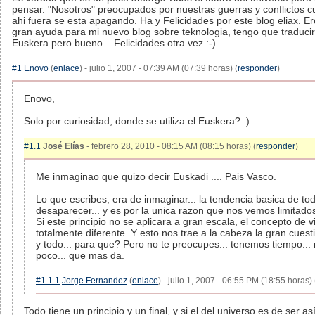
pensar. "Nosotros" preocupados por nuestras guerras y conflictos c
ahi fuera se esta apagando. Ha y Felicidades por este blog eliax. E
gran ayuda para mi nuevo blog sobre teknologia, tengo que traducir
Euskera pero bueno... Felicidades otra vez :-)
#1
Enovo
(
enlace
) - julio 1, 2007 - 07:39 AM (07:39 horas) (
responder
)
Enovo,
Solo por curiosidad, donde se utiliza el Euskera? :)
#1.1
José Elías
- febrero 28, 2010 - 08:15 AM (08:15 horas) (
responder
)
Me inmaginao que quizo decir Euskadi .... Pais Vasco.
Lo que escribes, era de inmaginar... la tendencia basica de to
desaparecer... y es por la unica razon que nos vemos limitados
Si este principio no se aplicara a gran escala, el concepto de v
totalmente diferente. Y esto nos trae a la cabeza la gran cuest
y todo... para que? Pero no te preocupes... tenemos tiempo..
poco... que mas da.
#1.1.1
Jorge Fernandez
(
enlace
) - julio 1, 2007 - 06:55 PM (18:55 horas) 
Todo tiene un principio y un final, y si el del universo es de ser as