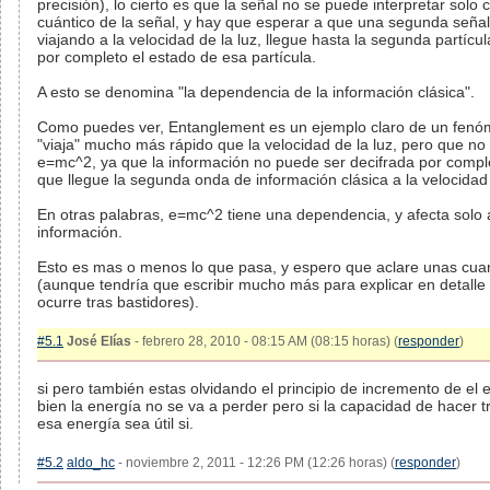
precisión), lo cierto es que la señal no se puede interpretar solo 
cuántico de la señal, y hay que esperar a que una segunda señal
viajando a la velocidad de la luz, llegue hasta la segunda partícu
por completo el estado de esa partícula.
A esto se denomina "la dependencia de la información clásica".
Como puedes ver, Entanglement es un ejemplo claro de un fen
"viaja" mucho más rápido que la velocidad de la luz, pero que no 
e=mc^2, ya que la información no puede ser decifrada por compl
que llegue la segunda onda de información clásica a la velocidad 
En otras palabras, e=mc^2 tiene una dependencia, y afecta solo 
información.
Esto es mas o menos lo que pasa, y espero que aclare unas cua
(aunque tendría que escribir mucho más para explicar en detalle
ocurre tras bastidores).
#5.1
José Elías
- febrero 28, 2010 - 08:15 AM (08:15 horas) (
responder
)
si pero también estas olvidando el principio de incremento de el e
bien la energía no se va a perder pero si la capacidad de hacer t
esa energía sea útil si.
#5.2
aldo_hc
- noviembre 2, 2011 - 12:26 PM (12:26 horas) (
responder
)