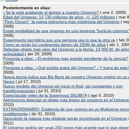
Posteriormente en eliax:
¿Se le está acabando el tiempo a nuestro Universo?
( ene 2, 2008)
Edad del Universo: 13,730 millones de años, +/- 120 millones
( mar 8
"Flujo Oscuro", la nueva estructura mas misteriosa del Universo
( sep
2008)
Existe posibilidad de que vivamos en una inmensa "burbuja cósmica"
2008)
Experimento permitiría que una persona vea lo que la otra ve
( feb 2
Cómo se verán los continentes dentro de 250M de años
( abr 1, 200
Detectan objeto mas viejo del Universo a la fecha. 13,000 M. de año
antigüedad
( abr 29, 2009)
Pregunta a eliax: ¿El problema mas grande pendiente de la ciencia?
2009)
Pregunta a eliax: ¿Qué existía antes del Universo? ¿Y fuera de este
2009)
Nueva teoría indica que Big Bang de nuestro Universo originó en un
Negro
( jul 17, 2010)
Nuevo modelo del Universo sin inicio ni final, sin constantes y con
transformaciones
( jul 31, 2010)
Espectacular video de la Supernova SN1987A
( ago 5, 2010)
Astrónomos detectan el objeto más lejano de nosotros en el Univers
2010)
EXTRAORDINARIO: Evidencia de que vivimos en un Multiverso enco
posiblemente
( dic 31, 2010)
Descubren la galaxia más distante jamás encontrada en el Universo
2011)
El Universo podría ser unas 250 veces más grande que lo que obse