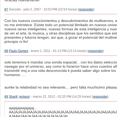
Gracias nuevamente!
#7
Gonzalo - julio 2, 2007 - 10:53 PM (22:53 horas) (
responder
)
Con los nuevos conociomientos y descubrimientos de multiversos, es
no me entristece. Existe todo un potencial ilimitado en nuevos unive
nuevos seres inteligentes, nuevas formas de esta inteligencia y n
de ver el arte, la musica, y otras disciplinas que los sentidos que es
presentes y futuros tengan, así que, a gozar el potencial del multive
principio ni fin!
#8
Paulo Gomes
- enero 1, 2011 - 01:13 PM (13:13 horas) (
responder
)
solo tenemos k mandar una sonda espacial... con los datos selecci
navegar por el universo, asy como lo hicieron hace unos cuantos a
transmitir msj a una vida desconocida k pueda saber algo sobre los
humanos......
aunke la relatividad no sea relevante,... pero falta muchicimo pilaaa
#9
SharK
(
enlace
) - marzo 22, 2012 - 02:25 PM (14:25 horas) (
responder
)
ajajajajaajajajaj...
AAJAJAJAJAAJAJAJAAJAJAJAJAJAJAJAAJAJAJAJAJAJAAJAJAJA
AJAAHJAAJAJAAJAJAJAJAJAJAJA!