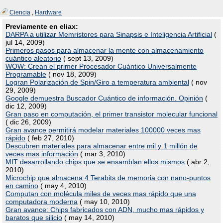
Ciencia
,
Hardware
Previamente en eliax:
DARPA a utilizar Memristores para Sinapsis e Inteligencia Artificial
(
jul 14, 2009)
Primeros pasos para almacenar la mente con almacenamiento
cuántico aleatorio
( sept 13, 2009)
WOW: Crean el primer Procesador Cuántico Universalmente
Programable
( nov 18, 2009)
Logran Polarización de Spin/Giro a temperatura ambiental
( nov
29, 2009)
Google demuestra Buscador Cuántico de información. Opinión
(
dic 12, 2009)
Gran paso en computación, el primer transistor molecular funcional
( dic 26, 2009)
Gran avance permitirá modelar materiales 100000 veces mas
rápido
( feb 27, 2010)
Descubren materiales para almacenar entre mil y 1 millón de
veces mas información
( mar 3, 2010)
MIT desarrollando chips que se ensamblan ellos mismos
( abr 2,
2010)
Microchip que almacena 4 Terabits de memoria con nano-puntos
en camino
( may 4, 2010)
Computan con molécula miles de veces mas rápido que una
computadora moderna
( may 10, 2010)
Gran avance: Chips fabricados con ADN, mucho mas rápidos y
baratos que silicio
( may 14, 2010)