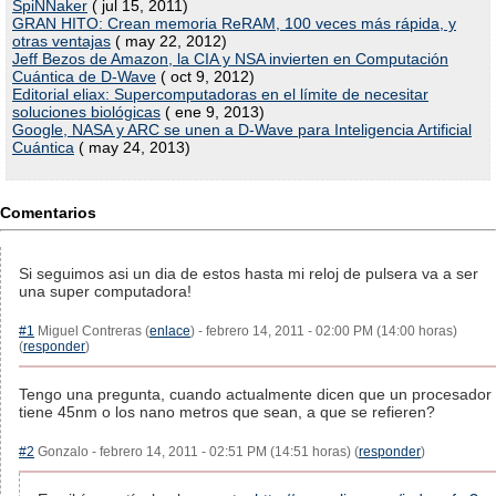
SpiNNaker
( jul 15, 2011)
GRAN HITO: Crean memoria ReRAM, 100 veces más rápida, y
otras ventajas
( may 22, 2012)
Jeff Bezos de Amazon, la CIA y NSA invierten en Computación
Cuántica de D-Wave
( oct 9, 2012)
Editorial eliax: Supercomputadoras en el límite de necesitar
soluciones biológicas
( ene 9, 2013)
Google, NASA y ARC se unen a D-Wave para Inteligencia Artificial
Cuántica
( may 24, 2013)
Comentarios
Si seguimos asi un dia de estos hasta mi reloj de pulsera va a ser
una super computadora!
#1
Miguel Contreras (
enlace
) - febrero 14, 2011 - 02:00 PM (14:00 horas)
(
responder
)
Tengo una pregunta, cuando actualmente dicen que un procesador
tiene 45nm o los nano metros que sean, a que se refieren?
#2
Gonzalo - febrero 14, 2011 - 02:51 PM (14:51 horas) (
responder
)