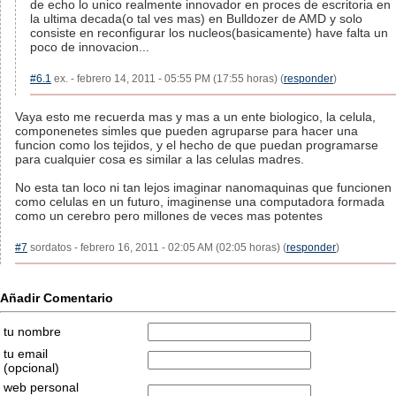
de echo lo unico realmente innovador en proces de escritoria en
la ultima decada(o tal ves mas) en Bulldozer de AMD y solo
consiste en reconfigurar los nucleos(basicamente) have falta un
poco de innovacion...
#6.1
ex. - febrero 14, 2011 - 05:55 PM (17:55 horas) (
responder
)
Vaya esto me recuerda mas y mas a un ente biologico, la celula,
componenetes simles que pueden agruparse para hacer una
funcion como los tejidos, y el hecho de que puedan programarse
para cualquier cosa es similar a las celulas madres.
No esta tan loco ni tan lejos imaginar nanomaquinas que funcionen
como celulas en un futuro, imaginense una computadora formada
como un cerebro pero millones de veces mas potentes
#7
sordatos - febrero 16, 2011 - 02:05 AM (02:05 horas) (
responder
)
Añadir Comentario
tu nombre
tu email
(opcional)
web personal