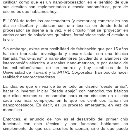
calificar como que es un nano-procesador, en el sentido de que
sus circuitos son implementados a escala nanométrica, pero de
eso no es que hablamos hoy...
El 100% de todos los procesadores (y memorias) comerciales hoy
día se diseñan y fabrican con una técnica en donde todo el
procesador se diseña a la vez, y el circuito final se "proyecta" en
varias capas de soluciones químicas, formándose todo el circuito a
la vez.
Sin embargo, existe otra posibilidad de fabricación que por 15 años
ha sido teorizada, investigada y desarrollada, con una técnica
llamada "
nano-wires
" o nano-alambres (aludiendo a alambres de
interconexión eléctrica a escalas nano-métricas, o por debajo de
las mil-millonésimas de un metro) y hoy científicos de la
Universidad de Harvard y la
MITRE Corporation
han podido hacer
realidad: nanoprocesadores.
La idea es que en vez de tener todo un diseño "desde arriba",
hacer lo inverso: Iniciar "desde abajo" con nanocircuitos básicos
que ellos mismos se ensamblan para crear circuitos en el chip
cada vez más complejos, en lo que los científicos llaman un
nanoprocesador. Es decir, es un proceso emergente, en vez de
monolítico.
Entonces, el anuncio de hoy es el desarrollo del primer chip
funcional con esta técnica, y por funcional hablamos no
simplemente de que sus circuitos funcionan, sino de que puede