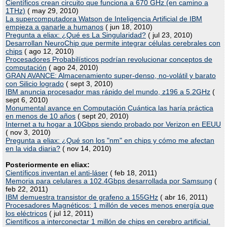
Científicos crean circuito que funciona a 670 GHz (en camino a
1THz)
( may 29, 2010)
La supercomputadora Watson de Inteligencia Artificial de IBM
empieza a ganarle a humanos
( jun 18, 2010)
Pregunta a eliax: ¿Qué es La Singularidad?
( jul 23, 2010)
Desarrollan NeuroChip que permite integrar células cerebrales con
chips
( ago 12, 2010)
Procesadores Probabilísticos podrían revolucionar conceptos de
computación
( ago 24, 2010)
GRAN AVANCE: Almacenamiento super-denso, no-volátil y barato
con Silicio logrado
( sept 3, 2010)
IBM anuncia procesador mas rápido del mundo, z196 a 5.2GHz
(
sept 6, 2010)
Monumental avance en Computación Cuántica las haría práctica
en menos de 10 años
( sept 20, 2010)
Internet a tu hogar a 10Gbps siendo probado por Verizon en EEUU
( nov 3, 2010)
Pregunta a eliax: ¿Qué son los "nm" en chips y cómo me afectan
en la vida diaria?
( nov 14, 2010)
Posteriormente en eliax:
Científicos inventan el anti-láser
( feb 18, 2011)
Memoria para celulares a 102.4Gbps desarrollada por Samsung
(
feb 22, 2011)
IBM demuestra transistor de grafeno a 155GHz
( abr 16, 2011)
Procesadores Magnéticos: 1 millón de veces menos energía que
los eléctricos
( jul 12, 2011)
Científicos a interconectar 1 millón de chips en cerebro artificial.