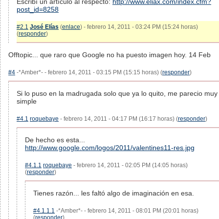
Escribí un artículo al respecto:
http://www.eliax.com/index.cfm?
post_id=8258
#2.1
José Elías
(
enlace
) - febrero 14, 2011 - 03:24 PM (15:24 horas)
(
responder
)
Offtopic... que raro que Google no ha puesto imagen hoy. 14 Feb
#4
-*Amber*- - febrero 14, 2011 - 03:15 PM (15:15 horas) (
responder
)
Si lo puso en la madrugada solo que ya lo quito, me parecio muy
simple
#4.1
roquebaye
- febrero 14, 2011 - 04:17 PM (16:17 horas) (
responder
)
De hecho es esta...
http://www.google.com/logos/2011/valentines11-res.jpg
#4.1.1
roquebaye
- febrero 14, 2011 - 02:05 PM (14:05 horas)
(
responder
)
Tienes razón... les faltó algo de imaginación en esa.
#4.1.1.1
-*Amber*- - febrero 14, 2011 - 08:01 PM (20:01 horas)
(
responder
)