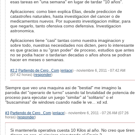
esas tareas en "una semana" en lugar de tardar "10 años".
Aplicaciones: como bien explica Elias, desde prediccion de
catastrofes naturales, hasta investigacion del cancer o de
medicamentos nuevos. Por supuesto investigacion militar, para
que negarlo, tanto ofensiva como defensiva. Investigacion
astronomica.
Aplicaciones tiene "casi" tantas como nuestra imaginacion y
sobre todo, nuestras necesidades nos dicten, pero lo interesante
es que gracias a su "gran poder" de proceso, estudios que antes
no se podia hacer o tardarian decadas o años ahora se podran
hacer en meses o semanas.
#2.2
Partiendo de Cero . Com
(
enlace
) - noviembre 6, 2011 - 07:42 AM
(07:42 horas) (
responder
)
Siempre que veo una maquina asi de "bestial" me imagino la
parodia del "operario de turno" usando tal brutalidad de potencia de
proceso para ejecutar un juego "similar" al "solitario" o el
"buscaminas" de windows cuando nadie le ve... xd xd.
#3
Partiendo de Cero . Com
(
enlace
) - noviembre 6, 2011 - 07:26 AM (07:26
horas) (
responder
)
Si mantenerla operativa cuesta 10 Kilos al año. No creo que tiren