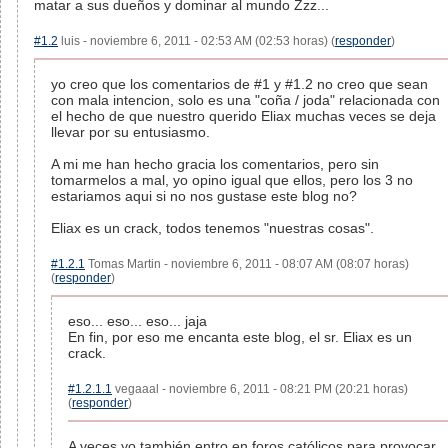
matar a sus dueños y dominar al mundo Zzz...
#1.2
luis - noviembre 6, 2011 - 02:53 AM (02:53 horas) (
responder
)
yo creo que los comentarios de #1 y #1.2 no creo que sean
con mala intencion, solo es una "coña / joda" relacionada con
el hecho de que nuestro querido Eliax muchas veces se deja
llevar por su entusiasmo.
A mi me han hecho gracia los comentarios, pero sin
tomarmelos a mal, yo opino igual que ellos, pero los 3 no
estariamos aqui si no nos gustase este blog no?
Eliax es un crack, todos tenemos "nuestras cosas".
#1.2.1
Tomas Martin - noviembre 6, 2011 - 08:07 AM (08:07 horas)
(
responder
)
eso... eso... eso... jaja
En fin, por eso me encanta este blog, el sr. Eliax es un
crack.
#1.2.1.1
vegaaal - noviembre 6, 2011 - 08:21 PM (20:21 horas)
(
responder
)
A veces yo también entro en foros católicos para provocar