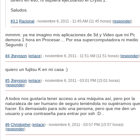
dinero en eso, ni siquiera ejecutando el Crysis 2.
Saludos.
#3.1
Racional
- noviembre 6, 2011 - 11:45 AM (11:45 horas) (
responder
)
mmmm. ya me imagino mis aplicaciones de 3d y Video que mi Pc
demora 1 hora en Procesar.... Por esa supercomputadora ni medio
Segundo :(
#4
Jheysson
(
enlace
) - noviembre 6, 2011 - 11:51 AM (11:51 horas) (
responder
)
quiero un fujitsu K en mi casa :)
#5
Jheysson
(
enlace
) - noviembre 6, 2011 - 03:01 PM (15:01 horas)
(
responder
)
A todos nos gustaría tener acceso a una máquina así, pero por la
naturaleza de ser humano de seguro teniéndola no supiéramos que
hacer. Es demasiado para solo una persona, pero que me den un
usuario y una contraseña para entrar por ssh :D...
#6
Christopher
(
enlace
) - noviembre 6, 2011 - 03:57 PM (15:57 horas)
(
responder
)