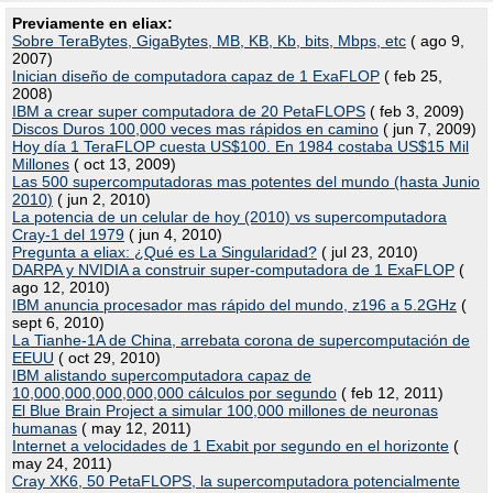
Previamente en eliax:
Sobre TeraBytes, GigaBytes, MB, KB, Kb, bits, Mbps, etc
( ago 9,
2007)
Inician diseño de computadora capaz de 1 ExaFLOP
( feb 25,
2008)
IBM a crear super computadora de 20 PetaFLOPS
( feb 3, 2009)
Discos Duros 100,000 veces mas rápidos en camino
( jun 7, 2009)
Hoy día 1 TeraFLOP cuesta US$100. En 1984 costaba US$15 Mil
Millones
( oct 13, 2009)
Las 500 supercomputadoras mas potentes del mundo (hasta Junio
2010)
( jun 2, 2010)
La potencia de un celular de hoy (2010) vs supercomputadora
Cray-1 del 1979
( jun 4, 2010)
Pregunta a eliax: ¿Qué es La Singularidad?
( jul 23, 2010)
DARPA y NVIDIA a construir super-computadora de 1 ExaFLOP
(
ago 12, 2010)
IBM anuncia procesador mas rápido del mundo, z196 a 5.2GHz
(
sept 6, 2010)
La Tianhe-1A de China, arrebata corona de supercomputación de
EEUU
( oct 29, 2010)
IBM alistando supercomputadora capaz de
10,000,000,000,000,000 cálculos por segundo
( feb 12, 2011)
El Blue Brain Project a simular 100,000 millones de neuronas
humanas
( may 12, 2011)
Internet a velocidades de 1 Exabit por segundo en el horizonte
(
may 24, 2011)
Cray XK6, 50 PetaFLOPS, la supercomputadora potencialmente