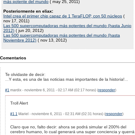
más potente del mundo
( may 25, 2011)
Posteriormente en eliax:
Intel crea el primer chip capaz de 1 TeraFLOP, con 50 núcleos
(
nov 17, 2011)
Las 500 supercomputadoras más potentes del mundo (hasta Junio
2012)
( jun 20, 2012)
Las 500 supercomputadoras más potentes del mundo (hasta
Noviembre 2012)
( nov 13, 2012)
Comentarios
Te olvidaste de decir:
...Y esta, es una de las noticias mas importantes de la historia!...
#1
mardix - noviembre 6, 2011 - 02:17 AM (02:17 horas) (
responder
)
Troll Alert
#1.1
Mariel - noviembre 6, 2011 - 02:31 AM (02:31 horas) (
responder
)
Claro que no, falto decir: ahora se podrá simular el 200% del
cerebro humano, lo cual generará una super conciencia y querrá