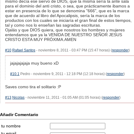
mismo decía ese siervo de DIOS, que la misma sería la ante sala
para el dominio del anti cristo, o sea, que prácticamente ibamos a
estar en presencia de lo que se denomina "666", que es la marca
que de acuerdo al libro del Apocalipsis, sería la marca de los
productos con los cuales se iniciaría el gran final de estos tiempos,
tal y como nos lo enseñan las sagradas escrituras.
Ojalás y que DIOS quiera, que nosotros los hombres y mujeres
entendamos que ya la VENIDA DE NUESTRO SEÑOR JESUS
CRISTO ESTA MUY PRÓXIMA.AMEN
#10
Rafael Santos
- noviembre 8, 2011 - 03:47 PM (15:47 horas) (
responder
)
jajajajajaja muy bueno xD
#10.1
Pedro - noviembre 9, 2011 - 12:18 PM (12:18 horas) (
responder
)
Saves como tira el solitario :P
#13
Nicolas
- noviembre 11, 2011 - 01:05 AM (01:05 horas) (
responder
)
Añadir Comentario
tu nombre
tu email