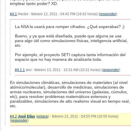
emplear tanto poder? XD.
#4.1
Hector - febrero 12, 2011 - 04:42 PM (16:42 horas) (
responder
)
La NSA la usará para romper cifrados. ¿Qué esperabas? ;)
Bueno, y ya que está diseñada, puede que alguna se use
para algo útil como simulaciones físicas, inteligencia artificial,
etc.
Por ejemplo, el proyecto SETI captura tanta información del
espacio que no hay manera de analizarla toda.
#4.1.1
anv - febrero 13, 2011 - 10:31 AM (10:31 horas) (
responder
)
En simulaciones climáticas, simulaciones de materiales (al nivel
atómico/molecular), desarrollo de medicinas, simulaciones de
armas nucleares, simulaciones del universo (galaxias, cúmulos,
etc), para resolver problemas matemáticos extensos y
paralizables, simulaciones de alto realismo visual en tiempo real,
etc.
#4.2
José Elías
(
enlace
) - febrero 12, 2011 - 04:55 PM (16:55 horas)
(
responder
)