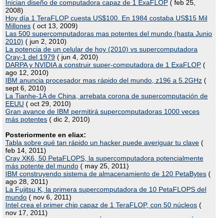
Inician diseño de computadora capaz de 1 ExaFLOP
( feb 25,
2008)
Hoy día 1 TeraFLOP cuesta US$100. En 1984 costaba US$15 Mil
Millones
( oct 13, 2009)
Las 500 supercomputadoras mas potentes del mundo (hasta Junio
2010)
( jun 2, 2010)
La potencia de un celular de hoy (2010) vs supercomputadora
Cray-1 del 1979
( jun 4, 2010)
DARPA y NVIDIA a construir super-computadora de 1 ExaFLOP
(
ago 12, 2010)
IBM anuncia procesador mas rápido del mundo, z196 a 5.2GHz
(
sept 6, 2010)
La Tianhe-1A de China, arrebata corona de supercomputación de
EEUU
( oct 29, 2010)
Gran avance de IBM permitirá supercomputadoras 1000 veces
más potentes
( dic 2, 2010)
Posteriormente en eliax:
Tabla sobre qué tan rápido un hacker puede averiguar tu clave
(
feb 14, 2011)
Cray XK6, 50 PetaFLOPS, la supercomputadora potencialmente
más potente del mundo
( may 25, 2011)
IBM construyendo sistema de almacenamiento de 120 PetaBytes
(
ago 28, 2011)
La Fujitsu K, la primera supercomputadora de 10 PetaFLOPS del
mundo
( nov 6, 2011)
Intel crea el primer chip capaz de 1 TeraFLOP, con 50 núcleos
(
nov 17, 2011)