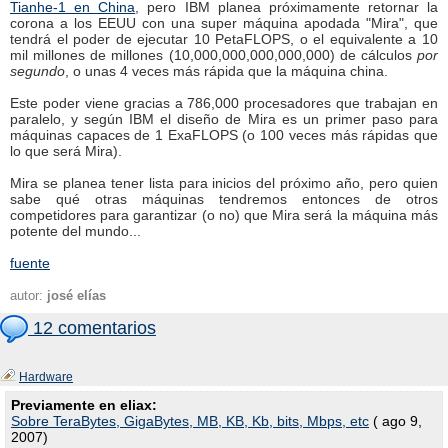
Tianhe-1 en China
, pero IBM planea próximamente retornar la
corona a los EEUU con una super máquina apodada "Mira", que
tendrá el poder de ejecutar 10 PetaFLOPS, o el equivalente a 10
mil millones de millones (10,000,000,000,000,000) de cálculos
por
segundo
, o unas 4 veces más rápida que la máquina china.
Este poder viene gracias a 786,000 procesadores que trabajan en
paralelo, y según IBM el diseño de Mira es un primer paso para
máquinas capaces de 1 ExaFLOPS (o 100 veces más rápidas que
lo que será Mira).
Mira se planea tener lista para inicios del próximo año, pero quien
sabe qué otras máquinas tendremos entonces de otros
competidores para garantizar (o no) que Mira será la máquina más
potente del mundo...
fuente
autor:
josé elías
12 comentarios
Hardware
Previamente en eliax:
Sobre TeraBytes, GigaBytes, MB, KB, Kb, bits, Mbps, etc
( ago 9,
2007)