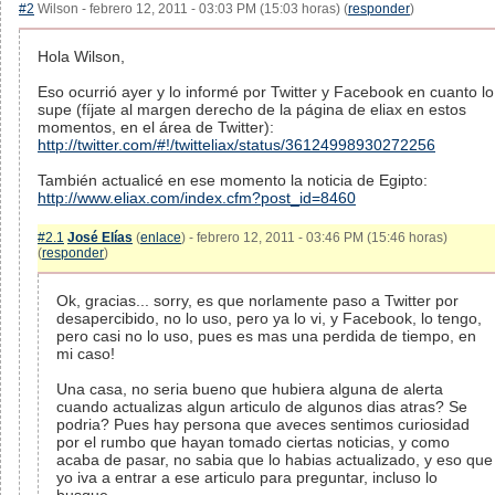
#2
Wilson - febrero 12, 2011 - 03:03 PM (15:03 horas) (
responder
)
Hola Wilson,
Eso ocurrió ayer y lo informé por Twitter y Facebook en cuanto lo
supe (fíjate al margen derecho de la página de eliax en estos
momentos, en el área de Twitter):
http://twitter.com/#!/twitteliax/status/36124998930272256
También actualicé en ese momento la noticia de Egipto:
http://www.eliax.com/index.cfm?post_id=8460
#2.1
José Elías
(
enlace
) - febrero 12, 2011 - 03:46 PM (15:46 horas)
(
responder
)
Ok, gracias... sorry, es que norlamente paso a Twitter por
desapercibido, no lo uso, pero ya lo vi, y Facebook, lo tengo,
pero casi no lo uso, pues es mas una perdida de tiempo, en
mi caso!
Una casa, no seria bueno que hubiera alguna de alerta
cuando actualizas algun articulo de algunos dias atras? Se
podria? Pues hay persona que aveces sentimos curiosidad
por el rumbo que hayan tomado ciertas noticias, y como
acaba de pasar, no sabia que lo habias actualizado, y eso que
yo iva a entrar a ese articulo para preguntar, incluso lo