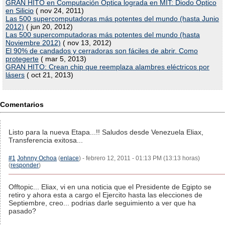
GRAN HITO en Computación Óptica lograda en MIT: Diodo Óptico
en Silicio
( nov 24, 2011)
Las 500 supercomputadoras más potentes del mundo (hasta Junio
2012)
( jun 20, 2012)
Las 500 supercomputadoras más potentes del mundo (hasta
Noviembre 2012)
( nov 13, 2012)
El 90% de candados y cerradoras son fáciles de abrir. Como
protegerte
( mar 5, 2013)
GRAN HITO: Crean chip que reemplaza alambres eléctricos por
lásers
( oct 21, 2013)
Comentarios
Listo para la nueva Etapa...!! Saludos desde Venezuela Eliax,
Transferencia exitosa...
#1
Johnny Ochoa
(
enlace
) - febrero 12, 2011 - 01:13 PM (13:13 horas)
(
responder
)
Offtopic... Eliax, vi en una noticia que el Presidente de Egipto se
retiro y ahora esta a cargo el Ejercito hasta las elecciones de
Septiembre, creo... podrias darle seguimiento a ver que ha
pasado?