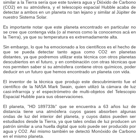
similar a la Tierra sería que este tuviera agua y Dióxido de Carbono
(CO2) en su atmósfera, y el telescopio espacial Hubble acaba de
detectar a ambos en un planeta no tan lejano y similar al Júpiter de
nuestro Sistema Solar.
Es importante notar que este planeta encontrado en particular no
se cree que contenga vida (o al menos como la conocemos acá en
la Tierra), ya que su temperatura es extremadamente alta.
Sin embargo, lo que ha emocionado a los científicos es el hecho de
que se pueda detectar tanto agua como CO2 en planetas
distantes, ya que podremos utilizar esta técnica con otros planetas
descubiertos en el futuro, y en combinación con otras técnicas que
nos permiten saber si su atmósfera contiene otros químicos, poder
deducir en un futuro que hemos encontrado un planeta con vida.
El inventor de la técnica que produjo este descubrimiento fue el
científico de la NASA Mark Swain, quien utilizó la cámara de luz
casi-infrarroja y el espectrómetro de multi-objetos del Telescopio
Espacial Hubble para sus observaciones.
El planeta, "HD 189733b" que se encuentra a 63 años luz de
distancia tiene una atmósfera cuyos gases absorben algunas
ondas de luz del interior del planeta, y cuyos datos pueden ser
estudiados desde la Tierra, ya que tales ondas de luz producen un
patrón similar a una huella digital que solo puede ser producido por
agua y CO2. Así mismo también se detectó Monóxido de Carbono
en el mismo planeta.