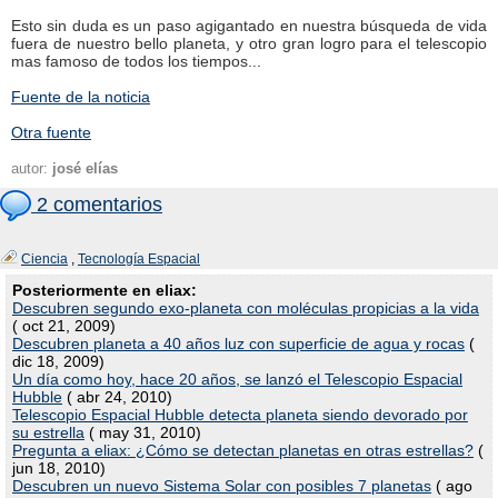
Esto sin duda es un paso agigantado en nuestra búsqueda de vida
fuera de nuestro bello planeta, y otro gran logro para el telescopio
mas famoso de todos los tiempos...
Fuente de la noticia
Otra fuente
autor:
josé elías
2 comentarios
Ciencia
,
Tecnología Espacial
Posteriormente en eliax:
Descubren segundo exo-planeta con moléculas propicias a la vida
( oct 21, 2009)
Descubren planeta a 40 años luz con superficie de agua y rocas
(
dic 18, 2009)
Un día como hoy, hace 20 años, se lanzó el Telescopio Espacial
Hubble
( abr 24, 2010)
Telescopio Espacial Hubble detecta planeta siendo devorado por
su estrella
( may 31, 2010)
Pregunta a eliax: ¿Cómo se detectan planetas en otras estrellas?
(
jun 18, 2010)
Descubren un nuevo Sistema Solar con posibles 7 planetas
( ago