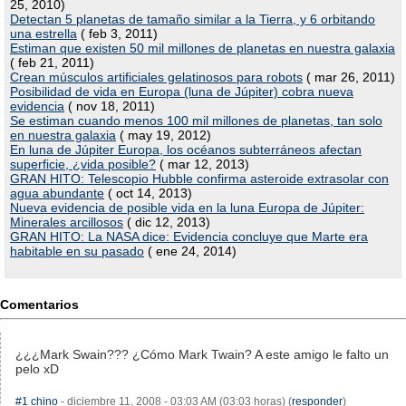
25, 2010)
Detectan 5 planetas de tamaño similar a la Tierra, y 6 orbitando
una estrella
( feb 3, 2011)
Estiman que existen 50 mil millones de planetas en nuestra galaxia
( feb 21, 2011)
Crean músculos artificiales gelatinosos para robots
( mar 26, 2011)
Posibilidad de vida en Europa (luna de Júpiter) cobra nueva
evidencia
( nov 18, 2011)
Se estiman cuando menos 100 mil millones de planetas, tan solo
en nuestra galaxia
( may 19, 2012)
En luna de Júpiter Europa, los océanos subterráneos afectan
superficie, ¿vida posible?
( mar 12, 2013)
GRAN HITO: Telescopio Hubble confirma asteroide extrasolar con
agua abundante
( oct 14, 2013)
Nueva evidencia de posible vida en la luna Europa de Júpiter:
Minerales arcillosos
( dic 12, 2013)
GRAN HITO: La NASA dice: Evidencia concluye que Marte era
habitable en su pasado
( ene 24, 2014)
Comentarios
¿¿¿Mark Swain??? ¿Cómo Mark Twain? A este amigo le falto un
pelo xD
#1
chino
- diciembre 11, 2008 - 03:03 AM (03:03 horas) (
responder
)