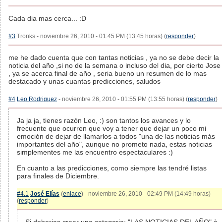
Cada dia mas cerca... :D
#3
Tronks - noviembre 26, 2010 - 01:45 PM (13:45 horas) (
responder
)
me he dado cuenta que con tantas noticias , ya no se debe decir la
noticia del año ,si no de la semana o incluso del dia, por cierto Jose
, ya se acerca final de año , seria bueno un resumen de lo mas
destacado y unas cuantas predicciones, saludos
#4
Leo Rodriguez
- noviembre 26, 2010 - 01:55 PM (13:55 horas) (
responder
)
Ja ja ja, tienes razón Leo, :) son tantos los avances y lo
frecuente que ocurren que voy a tener que dejar un poco mi
emoción de dejar de llamarlos a todos "una de las noticias más
importantes del año", aunque no prometo nada, estas noticias
simplementes me las encuentro espectaculares :)
En cuanto a las predicciones, como siempre las tendré listas
para finales de Diciembre.
#4.1
José Elías
(
enlace
) - noviembre 26, 2010 - 02:49 PM (14:49 horas)
(
responder
)