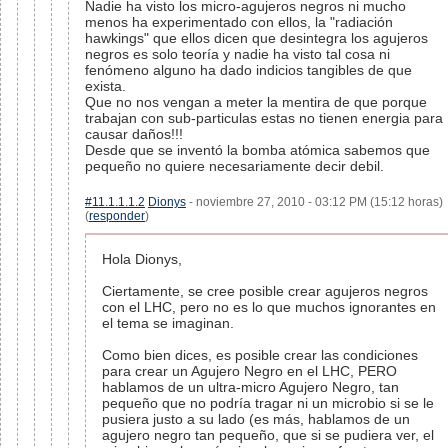
Nadie ha visto los micro-agujeros negros ni mucho
menos ha experimentado con ellos, la "radiación
hawkings" que ellos dicen que desintegra los agujeros
negros es solo teoría y nadie ha visto tal cosa ni
fenómeno alguno ha dado indicios tangibles de que
exista.
Que no nos vengan a meter la mentira de que porque
trabajan con sub-particulas estas no tienen energia para
causar daños!!!
Desde que se inventó la bomba atómica sabemos que
pequeño no quiere necesariamente decir debil.
#11.1.1.1.2
Dionys
- noviembre 27, 2010 - 03:12 PM (15:12 horas)
(
responder
)
Hola Dionys,
Ciertamente, se cree posible crear agujeros negros
con el LHC, pero no es lo que muchos ignorantes en
el tema se imaginan.
Como bien dices, es posible crear las condiciones
para crear un Agujero Negro en el LHC, PERO
hablamos de un ultra-micro Agujero Negro, tan
pequeño que no podría tragar ni un microbio si se le
pusiera justo a su lado (es más, hablamos de un
agujero negro tan pequeño, que si se pudiera ver, el