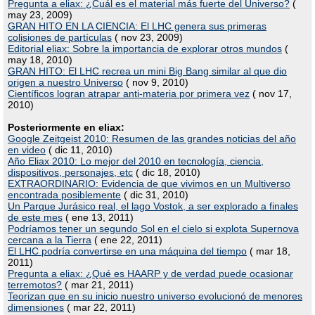
Pregunta a eliax: ¿Cuál es el material más fuerte del Universo?
(
may 23, 2009)
GRAN HITO EN LA CIENCIA: El LHC genera sus primeras
colisiones de partículas
( nov 23, 2009)
Editorial eliax: Sobre la importancia de explorar otros mundos
(
may 18, 2010)
GRAN HITO: El LHC recrea un mini Big Bang similar al que dio
origen a nuestro Universo
( nov 9, 2010)
Científicos logran atrapar anti-materia por primera vez
( nov 17,
2010)
Posteriormente en eliax:
Google Zeitgeist 2010: Resumen de las grandes noticias del año
en video
( dic 11, 2010)
Año Eliax 2010: Lo mejor del 2010 en tecnología, ciencia,
dispositivos, personajes, etc
( dic 18, 2010)
EXTRAORDINARIO: Evidencia de que vivimos en un Multiverso
encontrada posiblemente
( dic 31, 2010)
Un Parque Jurásico real, el lago Vostok, a ser explorado a finales
de este mes
( ene 13, 2011)
Podríamos tener un segundo Sol en el cielo si explota Supernova
cercana a la Tierra
( ene 22, 2011)
El LHC podría convertirse en una máquina del tiempo
( mar 18,
2011)
Pregunta a eliax: ¿Qué es HAARP y de verdad puede ocasionar
terremotos?
( mar 21, 2011)
Teorizan que en su inicio nuestro universo evolucionó de menores
dimensiones
( mar 22, 2011)