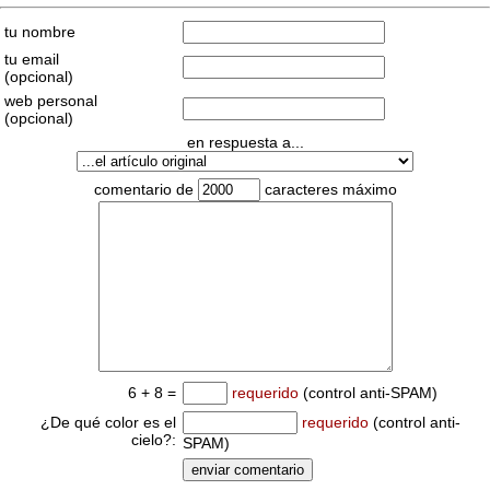
tu nombre
tu email
(opcional)
web personal
(opcional)
en respuesta a...
comentario de
caracteres máximo
6 + 8 =
requerido
(control anti-SPAM)
¿De qué color es el
requerido
(control anti-
cielo?:
SPAM)