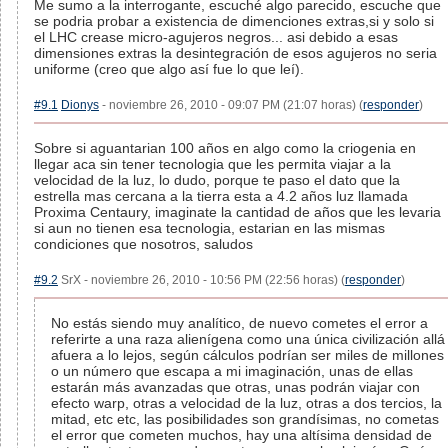
Me sumo a la interrogante, escuché algo parecido, escuche que
se podria probar a existencia de dimenciones extras,si y solo si
el LHC crease micro-agujeros negros... asi debido a esas
dimensiones extras la desintegración de esos agujeros no seria
uniforme (creo que algo así fue lo que leí).
#9.1
Dionys
- noviembre 26, 2010 - 09:07 PM (21:07 horas) (
responder
)
Sobre si aguantarian 100 años en algo como la criogenia en
llegar aca sin tener tecnologia que les permita viajar a la
velocidad de la luz, lo dudo, porque te paso el dato que la
estrella mas cercana a la tierra esta a 4.2 años luz llamada
Proxima Centaury, imaginate la cantidad de años que les levaria
si aun no tienen esa tecnologia, estarian en las mismas
condiciones que nosotros, saludos
#9.2
SrX - noviembre 26, 2010 - 10:56 PM (22:56 horas) (
responder
)
No estás siendo muy analítico, de nuevo cometes el error a
referirte a una raza alienígena como una única civilización allá
afuera a lo lejos, según cálculos podrían ser miles de millones
o un número que escapa a mi imaginación, unas de ellas
estarán más avanzadas que otras, unas podrán viajar con
efecto warp, otras a velocidad de la luz, otras a dos tercios, la
mitad, etc etc, las posibilidades son grandísimas, no cometas
el error que cometen muchos, hay una altísima densidad de