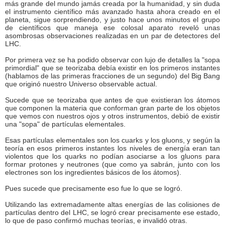
más grande del mundo jamás creada por la humanidad, y sin duda
el instrumento científico más avanzado hasta ahora creado en el
planeta, sigue sorprendiendo, y justo hace unos minutos el grupo
de científicos que maneja ese colosal aparato reveló unas
asombrosas observaciones realizadas en un par de detectores del
LHC.
Por primera vez se ha podido observar con lujo de detalles la "sopa
primordial" que se teorizaba debía existir en los primeros instantes
(hablamos de las primeras fracciones de un segundo) del Big Bang
que originó nuestro Universo observable actual.
Sucede que se teorizaba que antes de que existieran los átomos
que componen la materia que conforman gran parte de los objetos
que vemos con nuestros ojos y otros instrumentos, debió de existir
una "sopa" de partículas elementales.
Esas partículas elementales son los cuarks y los gluons, y según la
teoría en esos primeros instantes los niveles de energía eran tan
violentos que los quarks no podían asociarse a los gluons para
formar protones y neutrones (que como ya sabrán, junto con los
electrones son los ingredientes básicos de los átomos).
Pues sucede que precisamente eso fue lo que se logró.
Utilizando las extremadamente altas energías de las colisiones de
partículas dentro del LHC, se logró crear precisamente ese estado,
lo que de paso confirmó muchas teorías, e invalidó otras.