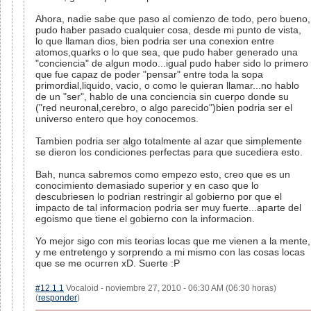
Ahora, nadie sabe que paso al comienzo de todo, pero bueno,
pudo haber pasado cualquier cosa, desde mi punto de vista,
lo que llaman dios, bien podria ser una conexion entre
atomos,quarks o lo que sea, que pudo haber generado una
"conciencia" de algun modo...igual pudo haber sido lo primero
que fue capaz de poder "pensar" entre toda la sopa
primordial,liquido, vacio, o como le quieran llamar...no hablo
de un "ser", hablo de una conciencia sin cuerpo donde su
("red neuronal,cerebro, o algo parecido")bien podria ser el
universo entero que hoy conocemos.
Tambien podria ser algo totalmente al azar que simplemente
se dieron los condiciones perfectas para que sucediera esto.
Bah, nunca sabremos como empezo esto, creo que es un
conocimiento demasiado superior y en caso que lo
descubriesen lo podrian restringir al gobierno por que el
impacto de tal informacion podria ser muy fuerte...aparte del
egoismo que tiene el gobierno con la informacion.
Yo mejor sigo con mis teorias locas que me vienen a la mente,
y me entretengo y sorprendo a mi mismo con las cosas locas
que se me ocurren xD. Suerte :P
#12.1.1
Vocaloid - noviembre 27, 2010 - 06:30 AM (06:30 horas)
(
responder
)