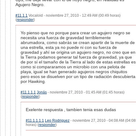
Agujero Negro.
#11.1.1
Vocaloid - noviembre 27, 2010 - 12:49 AM (00:49 horas)
(
responder
)
Yo pienso que no porque para crear un agujero negro se
necesita una fuerza de gravedad terriblemente
abrumadora, como sabrás se crean apartir de la muerte de
una estrella, esta ya no puede ni con su fuerza de
gravedad y ahí se origina un agujero negro, no creo que en
la Tierra podamos generar tal fuerza de gravedad, ya que
de por sí el tamaño de la Tierra al lado de estas estrellas es
como si compararamos un microbio con una pelota de
playa, igual se han generado agujeros negros chiquitos
pero esos se disuelven por un tipo de radiación descubierta
por Hawking.
#11.1.1.1
Jonás
- noviembre 27, 2010 - 01:45 AM (01:45 horas)
(
responder
)
Exelente respuesta , tambien tenia esas dudas
#11.1.1.1.1
Leo Rodriguez
- noviembre 27, 2010 - 04:08 AM (04:08
horas) (
responder
)