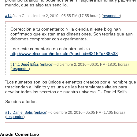
profundo cuando no podemos tener ni siquiera armonía y paz en el
mundo, que es algo tan sencillo.
#14
Juan C. - diciembre 2, 2010 - 05:55 PM (17:55 horas) (
responder
)
Corrección a tu comentario: Ni la ciencia ni este blog han
confirmado que existen más dimensiones. Son teorías que aun
debemos comprobar con experimentos.
Leer este comentario en esta otra noticia:
http://www.eliax.com/index.cfm?post_id=8315#c788533
#14.1
José Elías
(
enlace
) - diciembre 2, 2010 - 06:01 PM (18:01 horas)
(
responder
)
"Los números son los únicos elementos creados por el hombre que
trascienden al infinito y es una de las herramientas vitales para
develar todos los secretos de nuestro universo. " - Daniel Solís
Saludos a todos!
#15
Daniel Solis
(
enlace
) - diciembre 20, 2010 - 05:05 PM (17:05 horas)
(
responder
)
Añadir Comentario