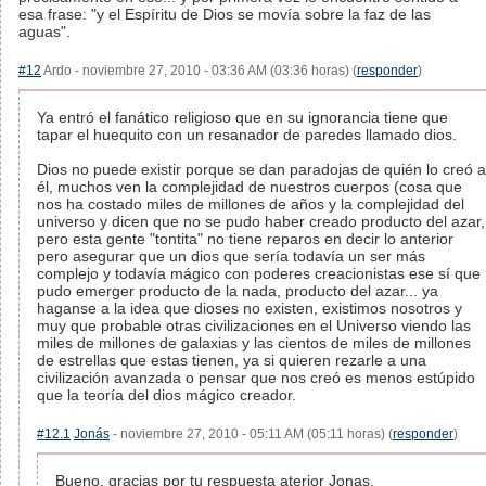
esa frase: "y el Espíritu de Dios se movía sobre la faz de las
aguas".
#12
Ardo - noviembre 27, 2010 - 03:36 AM (03:36 horas) (
responder
)
Ya entró el fanático religioso que en su ignorancia tiene que
tapar el huequito con un resanador de paredes llamado dios.
Dios no puede existir porque se dan paradojas de quién lo creó a
él, muchos ven la complejidad de nuestros cuerpos (cosa que
nos ha costado miles de millones de años y la complejidad del
universo y dicen que no se pudo haber creado producto del azar,
pero esta gente "tontita" no tiene reparos en decir lo anterior
pero asegurar que un dios que sería todavía un ser más
complejo y todavía mágico con poderes creacionistas ese sí que
pudo emerger producto de la nada, producto del azar... ya
haganse a la idea que dioses no existen, existimos nosotros y
muy que probable otras civilizaciones en el Universo viendo las
miles de millones de galaxias y las cientos de miles de millones
de estrellas que estas tienen, ya si quieren rezarle a una
civilización avanzada o pensar que nos creó es menos estúpido
que la teoría del dios mágico creador.
#12.1
Jonás
- noviembre 27, 2010 - 05:11 AM (05:11 horas) (
responder
)
Bueno, gracias por tu respuesta aterior Jonas.