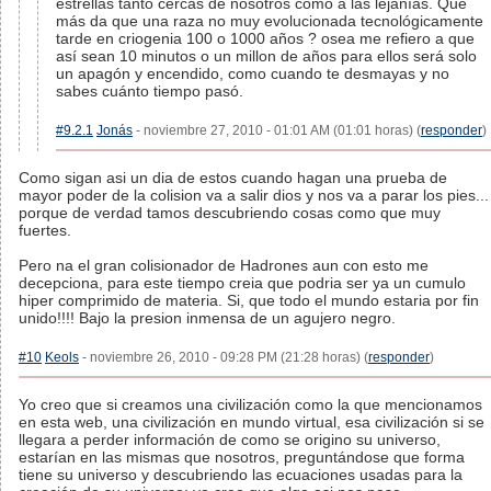
estrellas tanto cercas de nosotros como a las lejanías. Qué
más da que una raza no muy evolucionada tecnológicamente
tarde en criogenia 100 o 1000 años ? osea me refiero a que
así sean 10 minutos o un millon de años para ellos será solo
un apagón y encendido, como cuando te desmayas y no
sabes cuánto tiempo pasó.
#9.2.1
Jonás
- noviembre 27, 2010 - 01:01 AM (01:01 horas) (
responder
)
Como sigan asi un dia de estos cuando hagan una prueba de
mayor poder de la colision va a salir dios y nos va a parar los pies...
porque de verdad tamos descubriendo cosas como que muy
fuertes.
Pero na el gran colisionador de Hadrones aun con esto me
decepciona, para este tiempo creia que podria ser ya un cumulo
hiper comprimido de materia. Si, que todo el mundo estaria por fin
unido!!!! Bajo la presion inmensa de un agujero negro.
#10
Keols
- noviembre 26, 2010 - 09:28 PM (21:28 horas) (
responder
)
Yo creo que si creamos una civilización como la que mencionamos
en esta web, una civilización en mundo virtual, esa civilización si se
llegara a perder información de como se origino su universo,
estarían en las mismas que nosotros, preguntándose que forma
tiene su universo y descubriendo las ecuaciones usadas para la