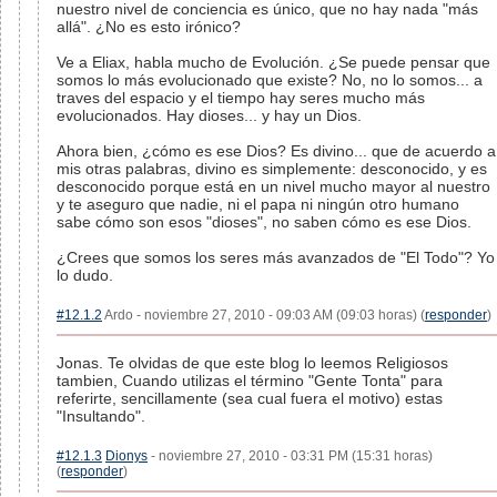
nuestro nivel de conciencia es único, que no hay nada "más
allá". ¿No es esto irónico?
Ve a Eliax, habla mucho de Evolución. ¿Se puede pensar que
somos lo más evolucionado que existe? No, no lo somos... a
traves del espacio y el tiempo hay seres mucho más
evolucionados. Hay dioses... y hay un Dios.
Ahora bien, ¿cómo es ese Dios? Es divino... que de acuerdo a
mis otras palabras, divino es simplemente: desconocido, y es
desconocido porque está en un nivel mucho mayor al nuestro
y te aseguro que nadie, ni el papa ni ningún otro humano
sabe cómo son esos "dioses", no saben cómo es ese Dios.
¿Crees que somos los seres más avanzados de "El Todo"? Yo
lo dudo.
#12.1.2
Ardo - noviembre 27, 2010 - 09:03 AM (09:03 horas) (
responder
)
Jonas. Te olvidas de que este blog lo leemos Religiosos
tambien, Cuando utilizas el término "Gente Tonta" para
referirte, sencillamente (sea cual fuera el motivo) estas
"Insultando".
#12.1.3
Dionys
- noviembre 27, 2010 - 03:31 PM (15:31 horas)
(
responder
)