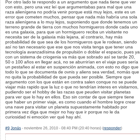
Por otro lado te respondo a un argumento que nada tiene que ver
con esto, pero una vez leí que argumentabas para mal que una
raza alienígena no podría venir porque está muy lejos, este es un
error que cometen muchos, pensar que nada más habría una sola
raza alienígena a lo muy lejos, suponiendo que donde tenemos un
terreno grande de tierra con muchos hormigueros donde cada uno
es una galaxia, para que un hormiguero reciba un visitante no
necesita ser de la galaxia más lejana, al contrario, hay más
probabilidad de que sea de los hormigueros que le rodean, siendo
así no tan necesario que ese que nos visita tenga que tener una
tecnología avanzadísima de propulsión o doblar el espacio, pues ya
con un sistema de criogenia va más que sobrado así se tarde 20,
50 o 100 años en llegar acá, no se aburrirían en el viaje pues sería
un pestañeo al estar en suspención animada, con esto no digo que
todo lo que se documenta de ovnis y aliens sea verdad, nomás que
no quita la probabilidad de que pueda ser posible. Siempre que
argumento con los que están en contra salen conque no se puede
viajar más rapido que la luz o que no tendrían interes en visitarnos,
pudiendo ser el hobby de las razas que peuden visitar planetas
para ver que lo hay en ellos. Eso sin contar de que siempre tiene
que haber un primer viaje, es como cuando el hombre logre crear
una nave para visitar un planeta supuestamente habitado por
primera vez diga que mejor no hay que ir porque no le da
curiosidad ni emoción ver qué hay ahí.
#9
Jonás
- noviembre 26, 2010 - 08:40 PM (20:40 horas) (
responder
)