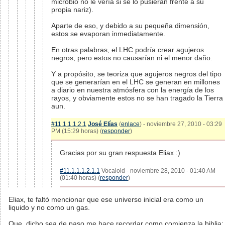
microbio no le vería si se lo pusieran frente a su
propia nariz).
Aparte de eso, y debido a su pequeña dimensión,
estos se evaporan inmediatamente.
En otras palabras, el LHC podría crear agujeros
negros, pero estos no causarían ni el menor daño.
Y a propósito, se teoriza que agujeros negros del tipo
que se generarían en el LHC se generan en millones
a diario en nuestra atmósfera con la energía de los
rayos, y obviamente estos no se han tragado la Tierra
aun.
#11.1.1.1.2.1
José Elías
(
enlace
) - noviembre 27, 2010 - 03:29
PM (15:29 horas) (
responder
)
Gracias por su gran respuesta Eliax :)
#11.1.1.1.2.1.1
Vocaloid - noviembre 28, 2010 - 01:40 AM
(01:40 horas) (
responder
)
Eliax, te faltó mencionar que ese universo inicial era como un
liquido y no como un gas.
Que, dicho sea de paso me hace recordar como comienza la biblia: