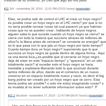
creación de su universo; yo creo que algo asi nos paso.
#11
SrX - noviembre 26, 2010 - 11:01 PM (23:01 horas) (
responder
)
Eliax, se podria salir de control el LHC al crear un hoyo negro?
es posible crear un hoyo negro en el LHC cierto? por que si no
no seria posible recrear cosas tal cual pasaron ya que habrian
cosas que no se pueden crear...hablando de hoyos negros
alguien sabe lo que sucede cuando un hoyo negro se cierra? se
cierra con toda la materia que succiono atraves de millones de
años?o la libera antes de cerrarse? se convierte en energia? que
es lo que pasa con lo que jala un hoyo negro por tanto tiempo?
Cuanto tiempo dura un hoyo negro? suponiendo que lo que
succiona un hoyo negro se quede dentro de alguna forma...Aqui
va una teoria loca,¿es posible que al cerrarse un hoyo negro
deje de estar en este "espacio-tiempo" y "aparesca" en un sitio
totalmente vacio? al suceder esto el hoyo negro se haria
inestable y explotaria liberando todo lo que acumulo durante
tantos millones de años, dando asi el comienzo de un nuevo
universo en un espacio totalmente nuevo y vacio, es decir el big
bang podria ser creado por un hoyo negro que se cerro. Esta
teoria podria ser posible? o solo me estoy imaginando cosas? o
es invalida al no tener suficiente informacion sobre esto? :P
#11.1
Vocaloid - noviembre 27, 2010 - 12:47 AM (00:47 horas) (
responder
)
Ups, me deje llevar con lo de hoyo negro, en realidad es