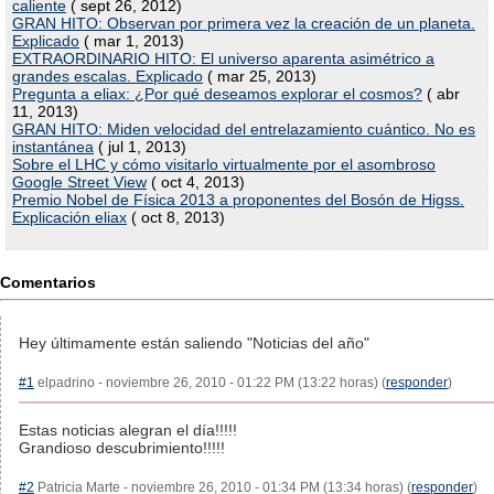
caliente
( sept 26, 2012)
GRAN HITO: Observan por primera vez la creación de un planeta.
Explicado
( mar 1, 2013)
EXTRAORDINARIO HITO: El universo aparenta asimétrico a
grandes escalas. Explicado
( mar 25, 2013)
Pregunta a eliax: ¿Por qué deseamos explorar el cosmos?
( abr
11, 2013)
GRAN HITO: Miden velocidad del entrelazamiento cuántico. No es
instantánea
( jul 1, 2013)
Sobre el LHC y cómo visitarlo virtualmente por el asombroso
Google Street View
( oct 4, 2013)
Premio Nobel de Física 2013 a proponentes del Bosón de Higss.
Explicación eliax
( oct 8, 2013)
Comentarios
Hey últimamente están saliendo "Noticias del año"
#1
elpadrino - noviembre 26, 2010 - 01:22 PM (13:22 horas) (
responder
)
Estas noticias alegran el día!!!!!
Grandioso descubrimiento!!!!!
#2
Patricia Marte - noviembre 26, 2010 - 01:34 PM (13:34 horas) (
responder
)