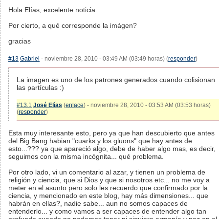
Hola Elías, excelente noticia.
Por cierto, a qué corresponde la imágen?
gracias
#13
Gabriel
- noviembre 28, 2010 - 03:49 AM (03:49 horas) (
responder
)
La imagen es uno de los patrones generados cuando colisionan
las partículas :)
#13.1
José Elías
(
enlace
) - noviembre 28, 2010 - 03:53 AM (03:53 horas)
(
responder
)
Esta muy interesante esto, pero ya que han descubierto que antes
del Big Bang habian "cuarks y los gluons" que hay antes de
esto...??? ya que apareció algo, debe de haber algo mas, es decir,
seguimos con la misma incógnita... qué problema.
Por otro lado, vi un comentario al azar, y tienen un problema de
religión y ciencia, que si Dios y que si nosotros etc... no me voy a
meter en el asunto pero solo les recuerdo que confirmado por la
ciencia, y mencionado en este blog, hay más dimensiones... que
habrán en ellas?, nadie sabe... aun no somos capaces de
entenderlo... y como vamos a ser capaces de entender algo tan