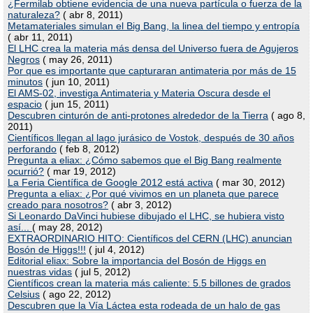
¿Fermilab obtiene evidencia de una nueva partícula o fuerza de la
naturaleza?
( abr 8, 2011)
Metamateriales simulan el Big Bang, la linea del tiempo y entropía
( abr 11, 2011)
El LHC crea la materia más densa del Universo fuera de Agujeros
Negros
( may 26, 2011)
Por que es importante que capturaran antimateria por más de 15
minutos
( jun 10, 2011)
El AMS-02, investiga Antimateria y Materia Oscura desde el
espacio
( jun 15, 2011)
Descubren cinturón de anti-protones alrededor de la Tierra
( ago 8,
2011)
Científicos llegan al lago jurásico de Vostok, después de 30 años
perforando
( feb 8, 2012)
Pregunta a eliax: ¿Cómo sabemos que el Big Bang realmente
ocurrió?
( mar 19, 2012)
La Feria Científica de Google 2012 está activa
( mar 30, 2012)
Pregunta a eliax: ¿Por qué vivimos en un planeta que parece
creado para nosotros?
( abr 3, 2012)
Si Leonardo DaVinci hubiese dibujado el LHC, se hubiera visto
así...
( may 28, 2012)
EXTRAORDINARIO HITO: Científicos del CERN (LHC) anuncian
Bosón de Higgs!!!
( jul 4, 2012)
Editorial eliax: Sobre la importancia del Bosón de Higgs en
nuestras vidas
( jul 5, 2012)
Científicos crean la materia más caliente: 5.5 billones de grados
Celsius
( ago 22, 2012)
Descubren que la Vía Láctea esta rodeada de un halo de gas