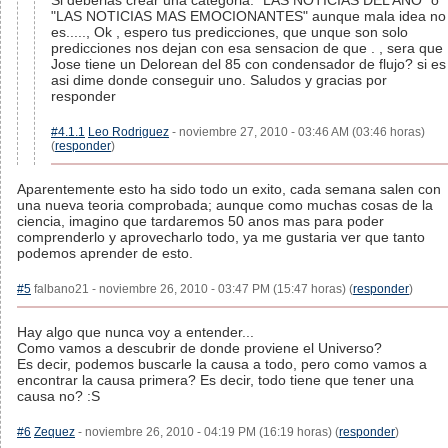
Si deberias crear una categoria: "LAS NOTICIAS DEL AÑO" ò
"LAS NOTICIAS MAS EMOCIONANTES" aunque mala idea no
es....., Ok , espero tus predicciones, que unque son solo
predicciones nos dejan con esa sensacion de que . , sera que
Jose tiene un Delorean del 85 con condensador de flujo? si es
asi dime donde conseguir uno. Saludos y gracias por
responder
#4.1.1
Leo Rodriguez
- noviembre 27, 2010 - 03:46 AM (03:46 horas)
(
responder
)
Aparentemente esto ha sido todo un exito, cada semana salen con
una nueva teoria comprobada; aunque como muchas cosas de la
ciencia, imagino que tardaremos 50 anos mas para poder
comprenderlo y aprovecharlo todo, ya me gustaria ver que tanto
podemos aprender de esto.
#5
falbano21 - noviembre 26, 2010 - 03:47 PM (15:47 horas) (
responder
)
Hay algo que nunca voy a entender...
Como vamos a descubrir de donde proviene el Universo?
Es decir, podemos buscarle la causa a todo, pero como vamos a
encontrar la causa primera? Es decir, todo tiene que tener una
causa no? :S
#6
Zequez
- noviembre 26, 2010 - 04:19 PM (16:19 horas) (
responder
)