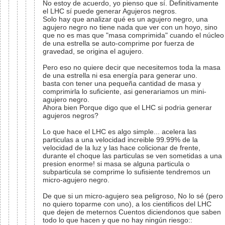
No estoy de acuerdo, yo pienso que sí. Definitivamente
el LHC sí puede generar Agujeros negros.
Solo hay que analizar qué es un agujero negro, una
agujero negro no tiene nada que ver con un hoyo, sino
que no es mas que "masa comprimida" cuando el núcleo
de una estrella se auto-comprime por fuerza de
gravedad, se origina el agujero.
Pero eso no quiere decir que necesitemos toda la masa
de una estrella ni esa energía para generar uno.
basta con tener una pequeña cantidad de masa y
comprimirla lo suficiente, asi generariamos un mini-
agujero negro.
Ahora bien Porque digo que el LHC si podria generar
agujeros negros?
Lo que hace el LHC es algo simple... acelera las
particulas a una velocidad increible 99.99% de la
velocidad de la luz y las hace colicionar de frente,
durante el choque las particulas se ven sometidas a una
presion enorme! si masa se alguna particula o
subparticula se comprime lo sufisiente tendremos un
micro-agujero negro.
De que si un micro-agujero sea peligroso, No lo sé (pero
no quiero toparme con uno), a los cientificos del LHC
que dejen de meternos Cuentos diciendonos que saben
todo lo que hacen y que no hay ningún riesgo::