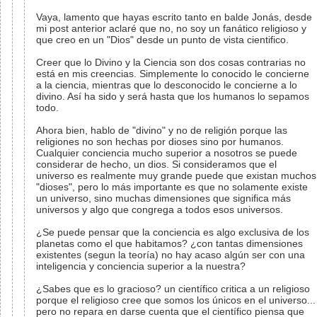
Vaya, lamento que hayas escrito tanto en balde Jonás, desde
mi post anterior aclaré que no, no soy un fanático religioso y
que creo en un "Dios" desde un punto de vista cientifico.
Creer que lo Divino y la Ciencia son dos cosas contrarias no
está en mis creencias. Simplemente lo conocido le concierne
a la ciencia, mientras que lo desconocido le concierne a lo
divino. Así ha sido y será hasta que los humanos lo sepamos
todo.
Ahora bien, hablo de "divino" y no de religión porque las
religiones no son hechas por dioses sino por humanos.
Cualquier conciencia mucho superior a nosotros se puede
considerar de hecho, un dios. Si consideramos que el
universo es realmente muy grande puede que existan muchos
"dioses", pero lo más importante es que no solamente existe
un universo, sino muchas dimensiones que significa más
universos y algo que congrega a todos esos universos.
¿Se puede pensar que la conciencia es algo exclusiva de los
planetas como el que habitamos? ¿con tantas dimensiones
existentes (segun la teoría) no hay acaso algún ser con una
inteligencia y conciencia superior a la nuestra?
¿Sabes que es lo gracioso? un científico critica a un religioso
porque el religioso cree que somos los únicos en el universo...
pero no repara en darse cuenta que el científico piensa que