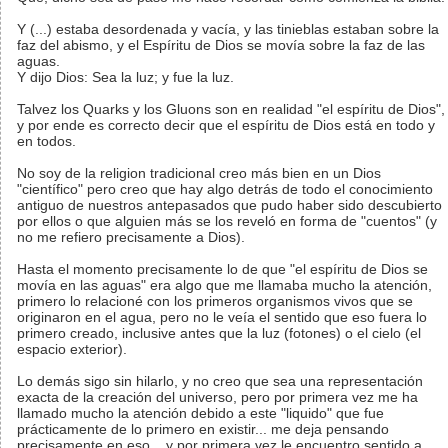
Y (...) estaba desordenada y vacía, y las tinieblas estaban sobre la
faz del abismo, y el Espíritu de Dios se movía sobre la faz de las
aguas.
Y dijo Dios: Sea la luz; y fue la luz.
Talvez los Quarks y los Gluons son en realidad "el espíritu de Dios",
y por ende es correcto decir que el espíritu de Dios está en todo y
en todos.
No soy de la religion tradicional creo más bien en un Dios
"científico" pero creo que hay algo detrás de todo el conocimiento
antiguo de nuestros antepasados que pudo haber sido descubierto
por ellos o que alguien más se los reveló en forma de "cuentos" (y
no me refiero precisamente a Dios).
Hasta el momento precisamente lo de que "el espíritu de Dios se
movía en las aguas" era algo que me llamaba mucho la atención,
primero lo relacioné con los primeros organismos vivos que se
originaron en el agua, pero no le veía el sentido que eso fuera lo
primero creado, inclusive antes que la luz (fotones) o el cielo (el
espacio exterior).
Lo demás sigo sin hilarlo, y no creo que sea una representación
exacta de la creación del universo, pero por primera vez me ha
llamado mucho la atención debido a este "liquido" que fue
prácticamente de lo primero en existir... me deja pensando
precisamente en eso... y por primera vez le encuentro sentido a