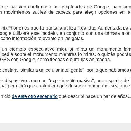
nte ha sido confirmado por empleados de Google, bajo ano
en movimientos sutiles de cabeza para elegir opciones en la
l IrixPhone) es que la pantalla utiliza Realidad Aumentada para
Google utilizará este modelo, en conjunto con una cámara mon
carte información relevante en las gafas.
 un ejemplo especulativo mio), si miras un monumento fam
pedia sobre el monumento mientras lo miras, o quizás podrás v
r GPS con Google, como flechas o burbujas animadas.
e costará "similar a un celular inteligente", por lo que hablam
e dispositivo como un "experimento masivo", una especie de 
cual permitirá que cualquiera que desee comprar uno, sea parte
inicio
de este otro escenario
que describí hace un par de años..