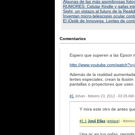
Algunas de las más asombrosas fotog
RUMORES: Celular Kindle y gafas int
Sight, un vistazo al futuro de la Rea
Inventan micro-telescopio ocular con
El iOptik de Innovega. Lentes de cont
Comentarios
Espero que superen a las Epson 
http://www.youtube.com/watch?
Además de la realidad aumentada, 
lentes especiales, crean la ilusió
pantallas o proyectores que usen.
#1
Johan - febrero 23, 2012 - 03:35 AM 
Y mira este otro de antes qu
#1.1
José Elías
(
enlace
) - febrer
Una pc en tus gafas, permitir