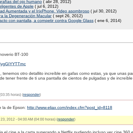
rafías del ojo humano
( abr 28, 2012)
eligentes de Apple
( jul 6, 2012)
lidad Aumentada y el IrixPhone. Video asombroso
( jul 30, 2012)
tra la Degeneración Macular
( sept 26, 2012)
acto con pantalla, a competir contra Google Glass
( ene 6, 2014)
moverio BT-100
v=IygGIYYTTmc
tenemos otro detallito increíble en gafas como estas, ya que unas pan
n de tener frente de ti una pantalla de cientos de pulgadas y de increíb
(03:35 horas) (
responder
)
e la de Epson:
http://www.eliax.com/index.cfm?post_id=8118
o 23, 2012 - 04:00 AM (04:00 horas) (
responder
)
ia el cine a la carta superando a Netflix pudiendo incluso ver cine 360 