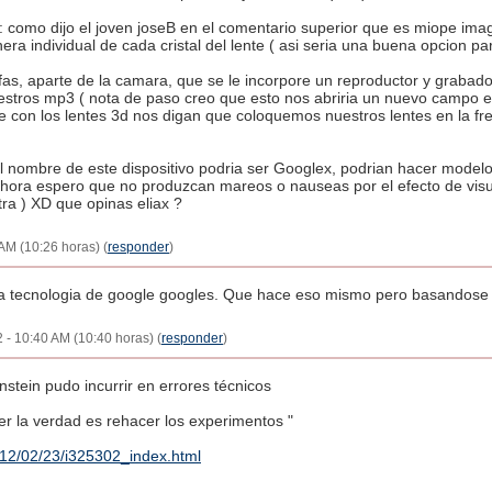
s: como dijo el joven joseB en el comentario superior que es miope ima
era individual de cada cristal del lente ( asi seria una buena opcion pa
afas, aparte de la camara, que se le incorpore un reproductor y grabad
uestros mp3 ( nota de paso creo que esto nos abriria un nuevo campo e
ue con los lentes 3d nos digan que coloquemos nuestros lentes en la fr
l nombre de este dispositivo podria ser Googlex, podrian hacer modelo
ahora espero que no produzcan mareos o nauseas por el efecto de visual
ra ) XD que opinas eliax ?
 AM (10:26 horas) (
responder
)
a tecnologia de google googles. Que hace eso mismo pero basandose e
2 - 10:40 AM (10:40 horas) (
responder
)
stein pudo incurrir en errores técnicos
r la verdad es rehacer los experimentos "
012/02/23/i325302_index.html