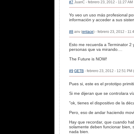
#7
JuanC - febrero 23, 2012 - 11:27 AM 
Yo veo un uso más profesional pos
información y acceder a sus siste
#8
anv (
enlace
) - febrero 23, 2012 - 11
Esto me recuerda a Terminator 2 
personas que va mirando....
The Future is NOW!
#9
GETB
- febrero 23, 2012 - 12:51 PM 
Pues si, este es el prototipo prim
Si me dijeran que se controlara ví
"ok, tienes el dispositivo de la d
Pero, eso de andar haciendo movim
Hay que recordar, que cuando ha
solamente deben funcionar bien, s
nada bien.