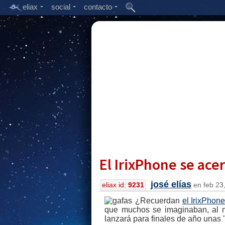
eliax
social
contacto
El IrixPhone se acer
josé elías
eliax id:
9231
en feb 23,
¿Recuerdan
el IrixPhon
que muchos se imaginaban, al m
lanzará para finales de año unas "