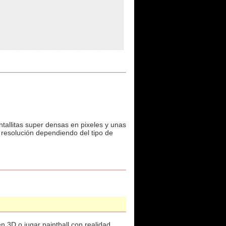
tallitas super densas en pixeles y unas
le resolución dependiendo del tipo de
en 3D o jugar paintball con realidad