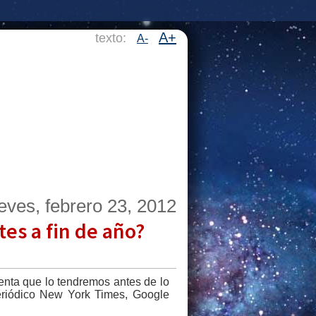
A+
texto:
A-
eves, febrero 23, 2012
tes a fin de año?
nta que lo tendremos antes de lo
eriódico New York Times, Google