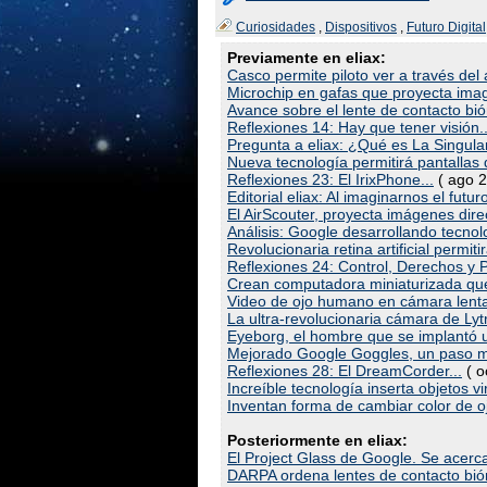
Curiosidades
,
Dispositivos
,
Futuro Digital
Previamente en eliax:
Casco permite piloto ver a través del 
Microchip en gafas que proyecta image
Avance sobre el lente de contacto bió
Reflexiones 14: Hay que tener visión..
Pregunta a eliax: ¿Qué es La Singula
Nueva tecnología permitirá pantallas 
Reflexiones 23: El IrixPhone...
( ago 2
Editorial eliax: Al imaginarnos el futu
El AirScouter, proyecta imágenes dire
Análisis: Google desarrollando tecno
Revolucionaria retina artificial permit
Reflexiones 24: Control, Derechos y P
Crean computadora miniaturizada que
Video de ojo humano en cámara lent
La ultra-revolucionaria cámara de Lytr
Eyeborg, el hombre que se implantó 
Mejorado Google Goggles, un paso má
Reflexiones 28: El DreamCorder...
( o
Increíble tecnología inserta objetos vi
Inventan forma de cambiar color de o
Posteriormente en eliax:
El Project Glass de Google. Se acerca
DARPA ordena lentes de contacto bió