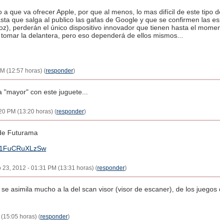
a que va ofrecer Apple, por que al menos, lo mas difícil de este tipo de
sta que salga al publico las gafas de Google y que se confirmen las es
z), perderán el único dispositivo innovador que tienen hasta el momen
tomar la delantera, pero eso dependerá de ellos mismos...
M (12:57 horas) (
responder
)
 "mayor" con este juguete...
:20 PM (13:20 horas) (
responder
)
de Futurama
v=1FuCRuXLzSw
ro 23, 2012 - 01:31 PM (13:31 horas) (
responder
)
 se asimila mucho a la del scan visor (visor de escaner), de los juego
 (15:05 horas) (
responder
)