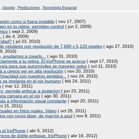
,
Google
,
Predicciones
,
Tecnología Espacial
avión como si fuera invisible
( nov 17, 2007)
n en tu retina, permiten control
( jun 2, 2009)
nico
( sept 2, 2009)
.
( dic 4, 2009)
ridad?
( jul 23, 2010)
de celulares con resolución de 7,680 x 5,120 pixeles
( ago 27, 2010)
9, 2010)
ro, ayudamos a crearlo...
( ago 31, 2010)
ctamente a tu retina. El IrixPhone se acerca
( sept 17, 2010)
logía para que automóviles se manejen solos
( oct 11, 2010)
irá a ciegos ver en alta resolución
( nov 20, 2010)
rivacidad con nuestros sentidos...
( nov 24, 2010)
 se implanta en el ojo humano
( feb 24, 2011)
a
( mar 12, 2011)
o, permite enfocar a posteriori
( jun 23, 2011)
una cámara en el ojo
( ago 30, 2011)
s a información visual constante
( sept 20, 2011)
ct 15, 2011)
rtuales en fotos reales. Video
( oct 25, 2011)
jos con rayos láser, de marrón a azul
( nov 8, 2011)
 el IrixPhone
( abr 5, 2012)
nicos de doble-enfoque. IrixPhone
( abr 16, 2012)