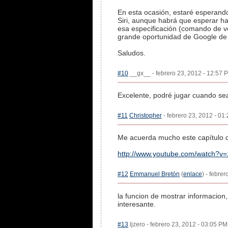
En esta ocasión, estaré esperando 
Siri, aunque habrá que esperar ha
esa especificación (comando de vo
grande oportunidad de Google de 
Saludos.
#10
__gx__ - febrero 23, 2012 - 12:57 P
Excelente, podré jugar cuando sea
#11
Christopher
- febrero 23, 2012 - 01
Me acuerda mucho este capítulo 
http://www.youtube.com/watch?
#12
Emmanuel Bretón
(
enlace
) - febre
la funcion de mostrar informacion,
interesante.
#13
ljzero - febrero 23, 2012 - 03:05 PM