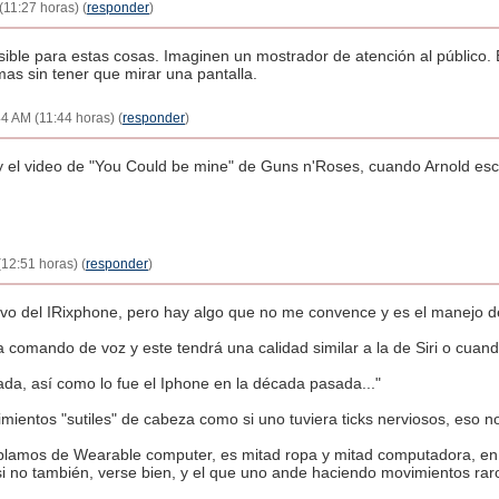
(11:27 horas) (
responder
)
ible para estas cosas. Imaginen un mostrador de atención al público.
mas sin tener que mirar una pantalla.
:44 AM (11:44 horas) (
responder
)
y el video de "You Could be mine" de Guns n'Roses, cuando Arnold esc
(12:51 horas) (
responder
)
itivo del IRixphone, pero hay algo que no me convence y es el manejo de 
a comando de voz y este tendrá una calidad similar a la de Siri o cuand
écada, así como lo fue el Iphone en la década pasada..."
ientos "sutiles" de cabeza como si uno tuviera ticks nerviosos, eso no
blamos de Wearable computer, es mitad ropa y mitad computadora, en 
i no también, verse bien, y el que uno ande haciendo movimientos rar