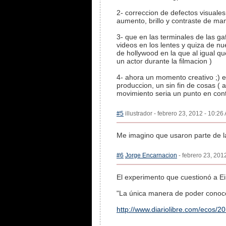
2- correccion de defectos visuale
aumento, brillo y contraste de man
3- que en las terminales de las g
videos en los lentes y quiza de n
de hollywood en la que al igual q
un actor durante la filmacion )
4- ahora un momento creativo ;) e
produccion, un sin fin de cosas ( 
movimiento seria un punto en cont
#5
illustrador - febrero 23, 2012 - 10:26
Me imagino que usaron parte de l
#6
Jorge Encarnacion
- febrero 23, 201
El experimento que cuestionó a Ein
"La única manera de poder conoce
http://www.diariolibre.com/ecos/2