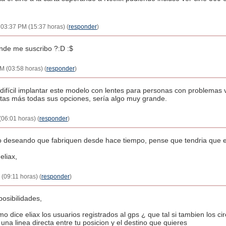
 03:37 PM (15:37 horas) (
responder
)
nde me suscribo ?:D :$
M (03:58 horas) (
responder
)
fícil implantar este modelo con lentes para personas con problemas v
estas más todas sus opciones, sería algo muy grande.
(06:01 horas) (
responder
)
 estado deseando que fabriquen desde hace tiempo, pense que tendria qu
eliax,
 (09:11 horas) (
responder
)
osibilidades,
o dice eliax los usuarios registrados al gps ¿ que tal si tambien los ci
una linea directa entre tu posicion y el destino que quieres