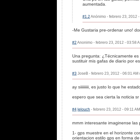
aumentada.
#1.2
Anónimo - febrero 23, 2012 -
-Me Gustaria pre-ordenar uno! do
#2
Anonimo - febrero 23, 2012 - 03:58 A
Una pregunta: ¿Técnicamente es di
sustituir mis gafas de diario por 
#3
JoseB - febrero 23, 2012 - 06:01 AM 
ay siiiiiiiii, es justo lo que he
espero que sea cierta la noticia sr 
#4
lelouch
- febrero 23, 2012 - 09:11 AM
mmm interesante imaginense las p
1- gps muestre en el horizonte com
orientacion estilo gps en forma de 