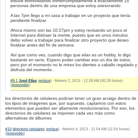
estuve entrevistando ininterrumpidamente a exactamente 15
personas dentro de una empresa que estoy asesorando.
A las 7pm llego a mi casa a trabajar en un proyecto que tenía
pendiente finalizar.
Ahora mismo son las 10:27pm y estoy revisando un poco el
Internet para distraer la mente, puesto que en unos minutos
debo volver a trabajar para finalizar otro proyecto que deseo
finalizar antes del fin de semana.
Así que como ves, cuando digo que eliax es un hobby, lo digo
bastante en serio. Espero poder cambiar eso un día de estos,
pero por el momento no le mires los dientes a caballo regalado y
disfruta del momento...
#9.1
José Elías
(
enlace
) - febrero 2, 2013 - 12:28 AM (00:28 horas)
(
responder
)
los directorios de celulares podrían tener un gran arraigo dentro de
los tipos de imágenes que, por supuesto, captamos con estos
elementos que pueden ser altamente revolucionarios. Por eso, los
directorios de celulares se imponen cada vez más como
alternativas de álbumes
#10
directorio celulares
(
enlace
) - febrero 4, 2013 - 11:54 AM (11:54 horas)
(
responder
)