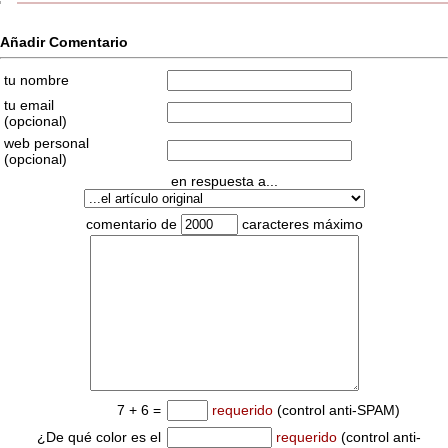
Añadir Comentario
tu nombre
tu email
(opcional)
web personal
(opcional)
en respuesta a...
comentario de
caracteres máximo
7 + 6 =
requerido
(control anti-SPAM)
¿De qué color es el
requerido
(control anti-