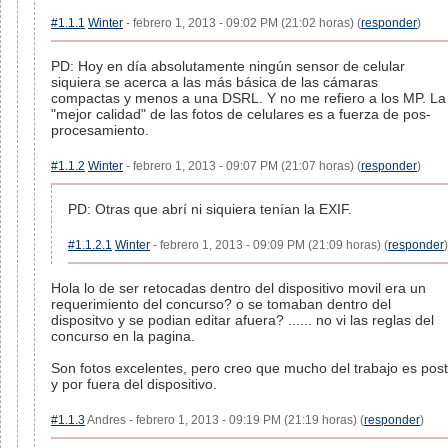
#1.1.1
Winter
- febrero 1, 2013 - 09:02 PM (21:02 horas) (
responder
)
PD: Hoy en día absolutamente ningún sensor de celular
siquiera se acerca a las más básica de las cámaras
compactas y menos a una DSRL. Y no me refiero a los MP. La
"mejor calidad" de las fotos de celulares es a fuerza de pos-
procesamiento.
#1.1.2
Winter
- febrero 1, 2013 - 09:07 PM (21:07 horas) (
responder
)
PD: Otras que abrí ni siquiera tenían la EXIF.
#1.1.2.1
Winter
- febrero 1, 2013 - 09:09 PM (21:09 horas) (
responder
)
Hola lo de ser retocadas dentro del dispositivo movil era un
requerimiento del concurso? o se tomaban dentro del
dispositvo y se podian editar afuera? ...... no vi las reglas del
concurso en la pagina.
Son fotos excelentes, pero creo que mucho del trabajo es post
y por fuera del dispositivo.
#1.1.3
Andres - febrero 1, 2013 - 09:19 PM (21:19 horas) (
responder
)