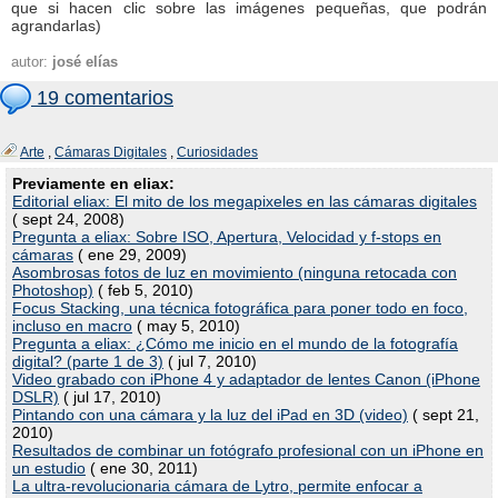
que si hacen clic sobre las imágenes pequeñas, que podrán
agrandarlas)
autor:
josé elías
19 comentarios
Arte
,
Cámaras Digitales
,
Curiosidades
Previamente en eliax:
Editorial eliax: El mito de los megapixeles en las cámaras digitales
( sept 24, 2008)
Pregunta a eliax: Sobre ISO, Apertura, Velocidad y f-stops en
cámaras
( ene 29, 2009)
Asombrosas fotos de luz en movimiento (ninguna retocada con
Photoshop)
( feb 5, 2010)
Focus Stacking, una técnica fotográfica para poner todo en foco,
incluso en macro
( may 5, 2010)
Pregunta a eliax: ¿Cómo me inicio en el mundo de la fotografía
digital? (parte 1 de 3)
( jul 7, 2010)
Video grabado con iPhone 4 y adaptador de lentes Canon (iPhone
DSLR)
( jul 17, 2010)
Pintando con una cámara y la luz del iPad en 3D (video)
( sept 21,
2010)
Resultados de combinar un fotógrafo profesional con un iPhone en
un estudio
( ene 30, 2011)
La ultra-revolucionaria cámara de Lytro, permite enfocar a