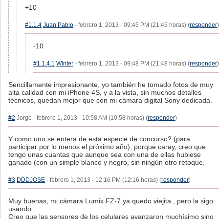
+10
#1.1.4
Juan Pablo
- febrero 1, 2013 - 09:45 PM (21:45 horas) (
responder
)
-10
#1.1.4.1
Winter
- febrero 1, 2013 - 09:48 PM (21:48 horas) (
responder
)
Sencillamente impresionante, yo también he tomado fotos de muy
alta calidad con mi iPhone 4S, y a la vista, sin muchos detalles
técnicos, quedan mejor que con mi cámara digital Sony dedicada.
#2
Jorge - febrero 1, 2013 - 10:58 AM (10:58 horas) (
responder
)
Y como uno se entera de esta especie de concurso? (para
participar por lo menos el próximo año), porque caray, creo que
tengo unas cuantas que aunque sea con una de ellas hubiese
ganado (con un simple blanco y negro, sin ningún otro retoque.
#3
DDDJOSE
- febrero 1, 2013 - 12:16 PM (12:16 horas) (
responder
)
Muy buenas, mi cámara Lumix FZ-7 ya quedo viejita , pero la sigo
usando.
Creo que las sensores de los celulares avanzaron muchísimo sino