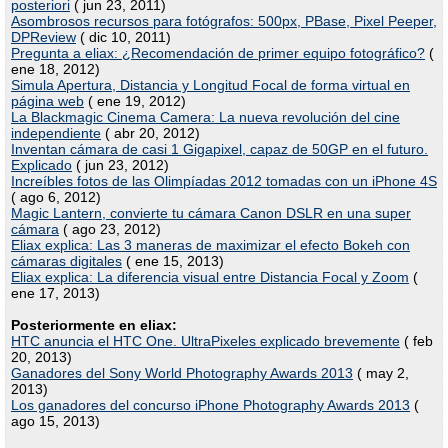
posteriori
( jun 23, 2011)
Asombrosos recursos para fotógrafos: 500px, PBase, Pixel Peeper,
DPReview
( dic 10, 2011)
Pregunta a eliax: ¿Recomendación de primer equipo fotográfico?
(
ene 18, 2012)
Simula Apertura, Distancia y Longitud Focal de forma virtual en
página web
( ene 19, 2012)
La Blackmagic Cinema Camera: La nueva revolución del cine
independiente
( abr 20, 2012)
Inventan cámara de casi 1 Gigapixel, capaz de 50GP en el futuro.
Explicado
( jun 23, 2012)
Increíbles fotos de las Olimpíadas 2012 tomadas con un iPhone 4S
( ago 6, 2012)
Magic Lantern, convierte tu cámara Canon DSLR en una super
cámara
( ago 23, 2012)
Eliax explica: Las 3 maneras de maximizar el efecto Bokeh con
cámaras digitales
( ene 15, 2013)
Eliax explica: La diferencia visual entre Distancia Focal y Zoom
(
ene 17, 2013)
Posteriormente en eliax:
HTC anuncia el HTC One. UltraPixeles explicado brevemente
( feb
20, 2013)
Ganadores del Sony World Photography Awards 2013
( may 2,
2013)
Los ganadores del concurso iPhone Photography Awards 2013
(
ago 15, 2013)