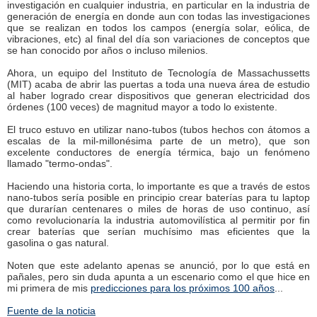
investigación en cualquier industria, en particular en la industria de
generación de energía en donde aun con todas las investigaciones
que se realizan en todos los campos (energía solar, eólica, de
vibraciones, etc) al final del día son variaciones de conceptos que
se han conocido por años o incluso milenios.
Ahora, un equipo del Instituto de Tecnología de Massachussetts
(MIT) acaba de abrir las puertas a toda una nueva área de estudio
al haber logrado crear dispositivos que generan electricidad dos
órdenes (100 veces) de magnitud mayor a todo lo existente.
El truco estuvo en utilizar nano-tubos (tubos hechos con átomos a
escalas de la mil-millonésima parte de un metro), que son
excelente conductores de energía térmica, bajo un fenómeno
llamado "termo-ondas".
Haciendo una historia corta, lo importante es que a través de estos
nano-tubos sería posible en principio crear baterías para tu laptop
que durarían centenares o miles de horas de uso continuo, así
como revolucionaría la industria automovilística al permitir por fin
crear baterías que serían muchísimo mas eficientes que la
gasolina o gas natural.
Noten que este adelanto apenas se anunció, por lo que está en
pañales, pero sin duda apunta a un escenario como el que hice en
mi primera de mis
predicciones para los próximos 100 años
...
Fuente de la noticia