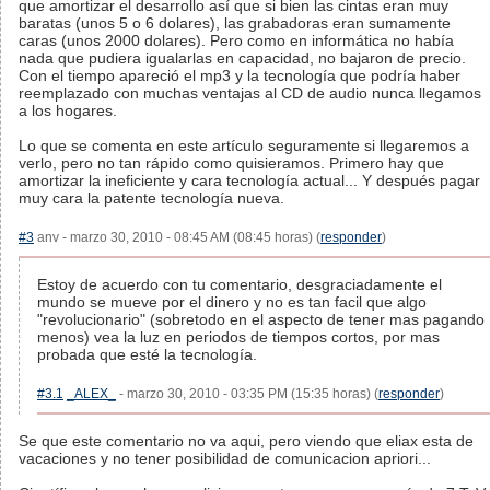
que amortizar el desarrollo así que si bien las cintas eran muy
baratas (unos 5 o 6 dolares), las grabadoras eran sumamente
caras (unos 2000 dolares). Pero como en informática no había
nada que pudiera igualarlas en capacidad, no bajaron de precio.
Con el tiempo apareció el mp3 y la tecnología que podría haber
reemplazado con muchas ventajas al CD de audio nunca llegamos
a los hogares.
Lo que se comenta en este artículo seguramente si llegaremos a
verlo, pero no tan rápido como quisieramos. Primero hay que
amortizar la ineficiente y cara tecnología actual... Y después pagar
muy cara la patente tecnología nueva.
#3
anv - marzo 30, 2010 - 08:45 AM (08:45 horas) (
responder
)
Estoy de acuerdo con tu comentario, desgraciadamente el
mundo se mueve por el dinero y no es tan facil que algo
"revolucionario" (sobretodo en el aspecto de tener mas pagando
menos) vea la luz en periodos de tiempos cortos, por mas
probada que esté la tecnología.
#3.1
_ALEX_
- marzo 30, 2010 - 03:35 PM (15:35 horas) (
responder
)
Se que este comentario no va aqui, pero viendo que eliax esta de
vacaciones y no tener posibilidad de comunicacion apriori...