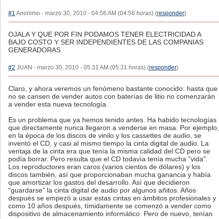
#1
Anonimo - marzo 30, 2010 - 04:56 AM (04:56 horas) (
responder
)
OJALA Y QUE POR FIN PODAMOS TENER ELECTRICIDAD A
BAJO COSTO Y SER INDEPENDIENTES DE LAS COMPANIAS
GENERADORAS
#2
JUAN - marzo 30, 2010 - 05:31 AM (05:31 horas) (
responder
)
Claro, y ahora veremos un fenómeno bastante conocido: hasta que
no se cansen de vender autos con baterías de litio no comenzarán
a vender esta nueva tecnología.
Es un problema que ya hemos tenido antes. Ha habido tecnologías
que directamente nunca llegaron a venderse en masa. Por ejemplo,
en la época de los discos de vinilo y los cassettes de audio, se
inventó el CD, y casi al mismo tiempo la cinta digital de audio. La
ventaja de la cinta era que tenía la misma calidad del CD pero se
podía borrar. Pero resulta que el CD todavía tenía mucha "vida".
Los reproductores eran caros (varios cientos de dólares) y los
discos también, así que proporcionaban mucha ganancia y había
que amortizar los gastos del desarrollo. Así que decidieron
"guardarse" la cinta digital de audio por algunos añitos. Años
después se empezó a usar estas cintas en ámbitos profesionales y
como 10 años después, tímidamente se comenzó a vender como
dispositivo de almacenamiento informático. Pero de nuevo, tenían