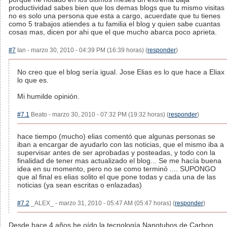
productividad sabes bien que los demas blogs que tu mismo visitas
no es solo una persona que esta a cargo, acuerdate que tu tienes
como 5 trabajos atiendes a tu familia el blog y quien sabe cuantas
cosas mas, dicen por ahi que el que mucho abarca poco aprieta.
#7
Ian - marzo 30, 2010 - 04:39 PM (16:39 horas) (
responder
)
No creo que el blog sería igual. Jose Elias es lo que hace a Eliax
lo que es.
Mi humilde opinión.
#7.1
Beato - marzo 30, 2010 - 07:32 PM (19:32 horas) (
responder
)
hace tiempo (mucho) elias comentó que algunas personas se
iban a encargar de ayudarlo con las noticias, que el mismo iba a
supervisar antes de ser aprobadas y posteadas, y todo con la
finalidad de tener mas actualizado el blog... Se me hacía buena
idea en su momento, pero no se como terminó .... SUPONGO
que al final es elias solito el que pone todas y cada una de las
noticias (ya sean escritas o enlazadas)
#7.2
_ALEX_ - marzo 31, 2010 - 05:47 AM (05:47 horas) (
responder
)
Desde hace 4 años he oído la tecnología Nanotubos de Carbon