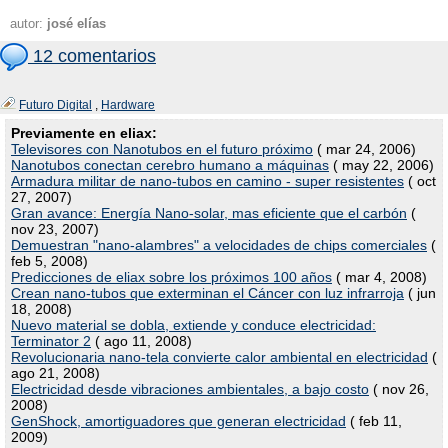
autor:
josé elías
12 comentarios
Futuro Digital
,
Hardware
Previamente en eliax:
Televisores con Nanotubos en el futuro próximo
( mar 24, 2006)
Nanotubos conectan cerebro humano a máquinas
( may 22, 2006)
Armadura militar de nano-tubos en camino - super resistentes
( oct
27, 2007)
Gran avance: Energía Nano-solar, mas eficiente que el carbón
(
nov 23, 2007)
Demuestran "nano-alambres" a velocidades de chips comerciales
(
feb 5, 2008)
Predicciones de eliax sobre los próximos 100 años
( mar 4, 2008)
Crean nano-tubos que exterminan el Cáncer con luz infrarroja
( jun
18, 2008)
Nuevo material se dobla, extiende y conduce electricidad:
Terminator 2
( ago 11, 2008)
Revolucionaria nano-tela convierte calor ambiental en electricidad
(
ago 21, 2008)
Electricidad desde vibraciones ambientales, a bajo costo
( nov 26,
2008)
GenShock, amortiguadores que generan electricidad
( feb 11,
2009)