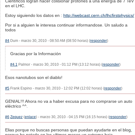
Científicos logran hacer colisionar protones a una energía de 7 TeV
en el LHC.
Estoy siguiendo los datos en :
http://webcast.cern.ch/lhcfirstphysics/
Por si a alguien le interesa continuar informandose. Un saludo a
todos
#4
Dum - marzo 30, 2010 - 08:50 AM (08:50 horas) (
responder
)
Gracias por la Información
#4.1
Palmor - marzo 30, 2010 - 01:12 PM (13:12 horas) (
responder
)
Esos nanotubos son el diablo!
#5
Frank Espino - marzo 30, 2010 - 12:02 PM (12:02 horas) (
responder
)
GENIAL!!! Ahora no va a haber excusa para no comprarse un auto
eléctrico ^^.
#6
Zequez
(
enlace
) - marzo 30, 2010 - 04:15 PM (16:15 horas) (
responder
)
Elias porque no buscas personas que puedan ayudarte en el blog,
porque he notado en los ultimos meses un extrema baja