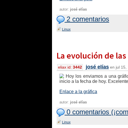
autor:
josé elías
2 comentarios
Linux
La evolución de las
josé elías
eliax id:
3442
en jul 15,
Hoy los enviamos a una gráfi
inicio a la fecha de hoy. Excelent
Enlace a la gráfica
autor:
josé elías
0 comentarios (¡com
Linux