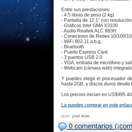
Entre sus prestaciones:
- 4.5 libras de peso (2 kg)
- Pantalla de 12.1" con resoluci
- Gráficos Intel GMA X3100
- Audio Realtek ALC 883H
- Conectores de Redes 10/100/1
- WiFi 802.11 a,b,g,
- Bluetooth
- Puerto Express Card
- 3 puertos USB 2.0
- VGA, entrada de micrófono y sal
- Webcam (cámara web) integrad
Y puedes elegir el procesador 
hasta 2GB, y discos duros desde
Los precios inician en US$995 dó
La puedes comprar en este enlac
autor:
josé elías
0 comentarios (¡com