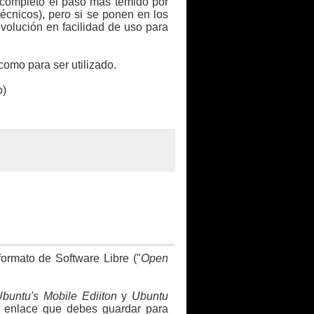
or completo el paso mas temido por
técnicos), pero si se ponen en los
volución en facilidad de uso para
como para ser utilizado.
o)
formato de Software Libre ("
Open
buntu's Mobile Ediiton
y
Ubuntu
un enlace que debes guardar para