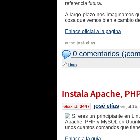
referencia futura.
A largo plazo nos imaginamos que
cosa que vemos bien a cambio de 
Enlace oficial a la página
autor:
josé elías
0 comentarios (¡com
Linux
Instala Apache, PH
josé elías
eliax id:
3447
en jul 16,
Si eres un principiante en Li
Apache, PHP y MySQL en Ubuntu Li
unos cuantos comandos que tienes 
Enlace a la guía