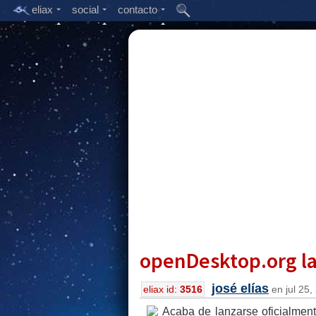
eliax
social
contacto
openDesktop.org l
josé elías
eliax id:
3516
en jul 25,
Acaba de lanzarse oficialment