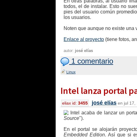
En otras palabras, al usuario fin
todos, el de instalar. Esto no su
pies del usuario común promedio,
los usuarios.
Noten que aunque no existe una ver
Enlace al proyecto
(tiene fotos, 
autor:
josé elías
1 comentario
Linux
Intel lanza portal p
josé elías
eliax id:
3455
en jul 17,
Intel acaba de lanzar un port
Source
").
En el portal se alojarán proyec
Embedded Edition
. Así que si 