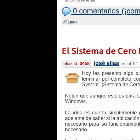
autor:
josé elías
0 comentarios (¡com
Linux
El Sistema de Cero 
josé elías
eliax id:
3458
en jul 17,
Hoy les presento algo q
terminar por completo con
System
" (Sistema de Cero 
Noten que aunque esto es para Li
Windows.
La idea es que tu simplemente p
adelante de saber si la aplicación
necesario para su funcionamient
necesario.