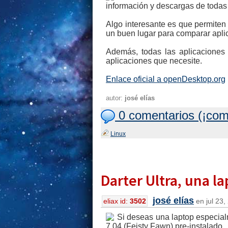
información y descargas de todas 
Algo interesante es que permiten
un buen lugar para comparar apli
Además, todas las aplicaciones 
aplicaciones que necesite.
Enlace oficial a openDesktop.org
autor:
josé elías
0 comentarios (¡com
Linux
Darter Ultra, una l
josé elías
eliax id:
3502
en jul 23,
Si deseas una laptop especial
7.04 (Feisty Fawn) pre-instalado.