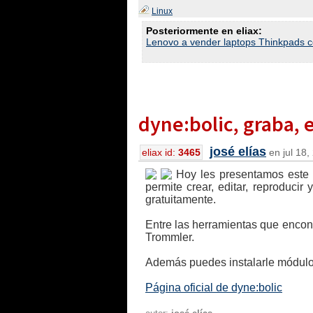
Linux
Posteriormente en eliax:
Lenovo a vender laptops Thinkpads c
dyne:bolic, graba, 
josé elías
eliax id:
3465
en jul 18,
Hoy les presentamos este s
permite crear, editar, reproducir
gratuitamente.
Entre las herramientas que encon
Trommler.
Además puedes instalarle módulos
Página oficial de dyne:bolic