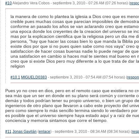
#10
Alejandro Vera Cobos - septiembre 3, 2010 - 07:26 AM (07:26 horas) (
resp
la manera de como lo plantea la iglesia a Dios creo que es meno
creible pues muchas cosas que parecian imposibles de demostra
conforme an pasado los años se van aclarando creo que estamo
una epoca donde los creyentes de la creacion del universo se inc
mas por la explicacion cientifica que la religiosa pero un dia me d
persona, "hay que hacer las cosas bien lo que manda la Biblia por
existe dios por que si no pues quien sabe como nos vaya" creo q
satisfaccion de hacer cosas buenas nadie lo puede negar de que
una satisfacion en cambio si haces mal te sientes mal bueno en 
creo que si exixte Dios pero muy diferente a lo que trata de dar l
religion
#10.1
MIGUELD0383
- septiembre 3, 2010 - 07:54 AM (07:54 horas) (
respon
Pues yo no creo en dios, pero en el remoto caso que existiera no c
sea más que un ser en donde en su plano será común y corriente 
demás y todos podrían tener su propio universo, o bien un grupo d
ingenieros de otro plano que llevaron a cabo este proyecto del univ
pero como siempre lo más sencillo termina siendo lo verdadero por 
es posible que el universo siempre haya estado aquí y a raíz de nu
conciencia y memoria sintamos que corre el tiempo.
#11
Jonas Gavilán
(
enlace
) - septiembre 3, 2010 - 08:34 AM (08:34 horas) (
res