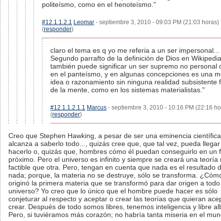
politeísmo, como en el henoteísmo."
#12.1.1.2.1
Leomar
- septiembre 3, 2010 - 09:03 PM (21:03 horas)
(
responder
)
claro el tema es q yo me referia a un ser impersonal...
Segundo parrafto de la definición de Dios en Wikipedia
también puede significar un ser supremo no personal
en el panteísmo, y en algunas concepciones es una m
idea o razonamiento sin ninguna realidad subsistente 
de la mente, como en los sistemas materialistas."
#12.1.1.2.1.1
Marcus
- septiembre 3, 2010 - 10:16 PM (22:16 ho
(
responder
)
Creo que Stephen Hawking, a pesar de ser una eminencia científica
alcanza a saberlo todo..., quizás cree que, que tal vez, pueda llegar
hacerlo o, quizás que, hombres cómo él puedan conseguirlo en un f
próximo. Pero el universo es infinito y siempre se creará una teoría
factible que otra. Pero, tengan en cuenta que nada es el resultado d
nada; porque, la materia no se destruye, sólo se transforma. ¿Cóm
originó la primera materia que se transformó para dar origen a todo
universo? Yo creo que lo único que el hombre puede hacer es sólo
conjeturar al respecto y aceptar o crear las teorías que quieran ace
crear. Después de todo somos libres, tenemos inteligencia y libre al
Pero, si tuviéramos más corazón; no habría tanta miseria en el mun