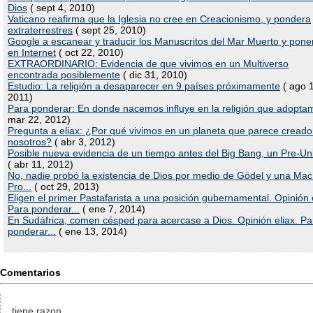
Dios
( sept 4, 2010)
Vaticano reafirma que la Iglesia no cree en Creacionismo, y pondera
extraterrestres
( sept 25, 2010)
Google a escanear y traducir los Manuscritos del Mar Muerto y pone
en Internet
( oct 22, 2010)
EXTRAORDINARIO: Evidencia de que vivimos en un Multiverso
encontrada posiblemente
( dic 31, 2010)
Estudio: La religión a desaparecer en 9 países próximamente
( ago 
2011)
Para ponderar: En donde nacemos influye en la religión que adopta
mar 22, 2012)
Pregunta a eliax: ¿Por qué vivimos en un planeta que parece creado
nosotros?
( abr 3, 2012)
Posible nueva evidencia de un tiempo antes del Big Bang, un Pre-Un
( abr 11, 2012)
No, nadie probó la existencia de Dios por medio de Gödel y una Ma
Pro...
( oct 29, 2013)
Eligen el primer Pastafarista a una posición gubernamental. Opinión e
Para ponderar...
( ene 7, 2014)
En Sudáfrica, comen césped para acercase a Dios. Opinión eliax. Pa
ponderar...
( ene 13, 2014)
Comentarios
tiene razon