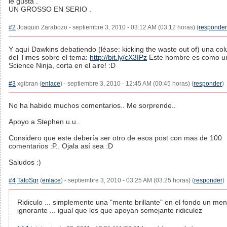
le gusta .
UN GROSSO EN SERIO .
#2
Joaquin Zarabozo - septiembre 3, 2010 - 03:12 AM (03:12 horas) (
responder
Y aquí Dawkins debatiendo (léase: kicking the waste out of) una co
del Times sobre el tema:
http://bit.ly/cX3IPz
Este hombre es como u
Science Ninja, corta en el aire! :D
#3
xgibran (
enlace
) - septiembre 3, 2010 - 12:45 AM (00:45 horas) (
responder
)
No ha habido muchos comentarios.. Me sorprende..
Apoyo a Stephen u.u..
Considero que este debería ser otro de esos post con mas de 100
comentarios :P.. Ojala así sea :D
Saludos :)
#4
TatoSgr
(
enlace
) - septiembre 3, 2010 - 03:25 AM (03:25 horas) (
responder
)
Ridiculo ... simplemente una "mente brillante" en el fondo un me
ignorante ... igual que los que apoyan semejante ridiculez