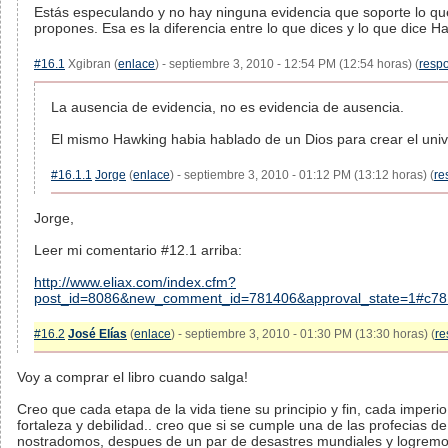
Estás especulando y no hay ninguna evidencia que soporte lo qu
propones. Esa es la diferencia entre lo que dices y lo que dice H
#16.1
Xgibran (
enlace
) - septiembre 3, 2010 - 12:54 PM (12:54 horas) (
resp
La ausencia de evidencia, no es evidencia de ausencia.
El mismo Hawking habia hablado de un Dios para crear el univ
#16.1.1
Jorge
(
enlace
) - septiembre 3, 2010 - 01:12 PM (13:12 horas) (
re
Jorge,
Leer mi comentario #12.1 arriba:
http://www.eliax.com/index.cfm?
post_id=8086&new_comment_id=781406&approval_state=1#c7
#16.2
José Elías
(
enlace
) - septiembre 3, 2010 - 01:30 PM (13:30 horas) (
re
Voy a comprar el libro cuando salga!
Creo que cada etapa de la vida tiene su principio y fin, cada imperio
fortaleza y debilidad.. creo que si se cumple una de las profecias de
nostradomos, despues de un par de desastres mundiales y logrem