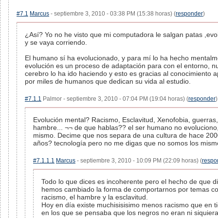
#7.1
Marcus
- septiembre 3, 2010 - 03:38 PM (15:38 horas) (
responder
)
¿Así? Yo no he visto que mi computadora le salgan patas ,evo
y se vaya corriendo.
El humano sí ha evolucionado, y para mí lo ha hecho mentalme
evolución es un proceso de adaptación para con el entorno, n
cerebro lo ha ido haciendo y esto es gracias al conocimiento 
por miles de humanos que dedican su vida al estudio.
#7.1.1
Palmor - septiembre 3, 2010 - 07:04 PM (19:04 horas) (
responder
)
Evolución mental? Racismo, Esclavitud, Xenofobia, guerras,
hambre... ¬¬ de que hablas?? el ser humano no evoluciono,
mismo. Decime que nos separa de una cultura de hace 20
años? tecnología pero no me digas que no somos los mismo
#7.1.1.1
Marcus
- septiembre 3, 2010 - 10:09 PM (22:09 horas) (
respo
Todo lo que dices es incoherente pero el hecho de que d
hemos cambiado la forma de comportarnos por temas c
racismo, el hambre y la esclavitud.
Hoy en día existe muchisisisimo menos racismo que en 
en los que se pensaba que los negros no eran ni siquier