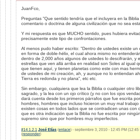
JuanFco,
Preguntas "Que sentido tendría que el incluyera en la Biblia
comentario o doctrina de alguna civilización que no sea est
Y mi respuesta es que MUCHO sentido, pues hubiera evita
precisamente este tipo de confrontaciones.
Al menos pudo haber escrito: "Dentro de ustedes existe un 
en forma de doble-hélix, el cual ahora mismo no entenderá
dentro de 2,000 años algunos de ustedes lo descifrarán, y 
estrellas que ven allá arriba en realidad son Soles al igual 
que tienen aquí, y tienen planetas como este con mas her
de ustedes de mi creación, ah, y aunque no lo entiendan ah
Tierra es redonda y no plana", etc etc.
Sin embargo, cualquiera que lea la Biblia o cualquier otro li
sagrado, y la lea con un ojo crítico (y no con los ojos venda
dará cuenta desde los primeros párrafos que fue escrita po
hombres, hombres que incluso hicieron un muy mal trabajo
existen cosas en todos lados que se contradicen unas con ot
que es otra indicación que la Biblia no fue escrita por ningú
supremo sino que por hombres muy imperfectos.
#14.1.2.1
José Elías
(
enlace
) - septiembre 3, 2010 - 12:45 PM (12:45
(
responder
)