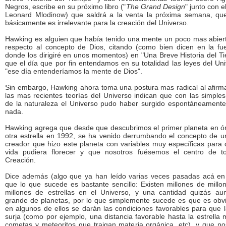
Negros, escribe en su próximo libro ("
The Grand Design
" junto con el
Leonard Mlodinow) que saldrá a la venta la próxima semana, qu
básicamente es irrelevante para la creación del Universo.
Hawking es alguien que había tenido una mente un poco mas abier
respecto al concepto de Dios, citando (como bien dicen en la fu
donde los dirigiré en unos momentos) en "Una Breve Historia del T
que el día que por fin entendamos en su totalidad las leyes del Uni
"ese día entenderíamos la mente de Dios".
Sin embargo, Hawking ahora toma una postura mas radical al afirm
las mas recientes teorías del Universo indican que con las simples
de la naturaleza el Universo pudo haber surgido espontáneamente
nada.
Hawking agrega que desde que descubrimos el primer planeta en ór
otra estrella en 1992, se ha venido derrumbando el concepto de u
creador que hizo este planeta con variables muy específicas para 
vida pudiera florecer y que nosotros fuésemos el centro de t
Creación.
Dice además (algo que ya han leído varias veces pasadas acá en 
que lo que sucede es bastante sencillo: Existen millones de millo
millones de estrellas en el Universo, y una cantidad quizás a
grande de planetas, por lo que simplemente sucede es que es obv
en algunos de ellos se darán las condiciones favorables para que l
surja (como por ejemplo, una distancia favorable hasta la estrella 
cometas y meteoritos que traigan materia orgánica, etc), y que no