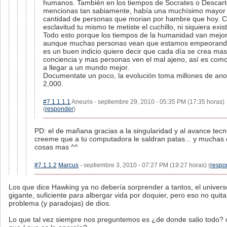
humanos. También en los tiempos de Socrates o Descart
mencionas tan sabiamente, había una muchísimo mayor
cantidad de personas que morian por hambre que hoy. C
esclavitud tu mismo te metiste el cuchillo, ni siquiera exis
Todo esto porque los tiempos de la humanidad van mejo
aunque muchas personas vean que estamos empeorand
es un buen indicio quiere decir que cada día se crea mas
conciencia y mas personas ven el mal ajeno, así es co
a llegar a un mundo mejor.
Documentate un poco, la evolución toma millones de an
2,000.
#7.1.1.1.1
Aneuris - septiembre 29, 2010 - 05:35 PM (17:35 horas)
(
responder
)
PD: el de mañana gracias a la singularidad y al avance tecn
creeme que a tu computadora le saldran patas... y muchas 
cosas mas ^^
#7.1.1.2
Marcus
- septiembre 3, 2010 - 07:27 PM (19:27 horas) (
respo
Los que dice Hawking ya no debería sorprender a tantos, el univers
gigante, suficiente para albergar vida por doquier, pero eso no quita
problema (y paradojas) de dios.
Lo que tal vez siempre nos preguntemos es ¿de donde salio todo? 