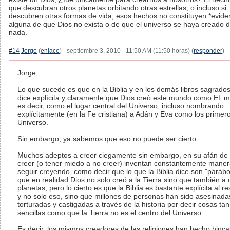
que descubran otros planetas orbitando otras estrellas, o incluso si
descubren otras formas de vida, esos hechos no constituyen *evide
alguna de que Dios no exista o de que el universo se haya creado d
nada.
#14
Jorge
(
enlace
) - septiembre 3, 2010 - 11:50 AM (11:50 horas) (
responder
)
Jorge,
Lo que sucede es que en la Biblia y en los demás libros sagrado
dice explícita y claramente que Dios creó este mundo como EL 
es decir, como el lugar central del Universo, incluso nombrando
explícitamente (en la Fe cristiana) a Adán y Eva como los primer
Universo.
Sin embargo, ya sabemos que eso no puede ser cierto.
Muchos adeptos a creer ciegamente sin embargo, en su afán de
creer (o tener miedo a no creer) inventan constantemente mane
seguir creyendo, como decir que lo que la Biblia dice son "parábo
que en realidad Dios no solo creó a la Tierra sino que también a 
planetas, pero lo cierto es que la Biblia es bastante explícita al r
y no solo eso, sino que millones de personas han sido asesinada
torturadas y castigadas a través de la historia por decir cosas tan
sencillas como que la Tierra no es el centro del Universo.
Es decir, los mismos creadores de las religiones han hecho hinca