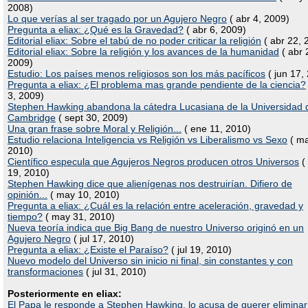
2008)
Lo que verías al ser tragado por un Agujero Negro
( abr 4, 2009)
Pregunta a eliax: ¿Qué es la Gravedad?
( abr 6, 2009)
Editorial eliax: Sobre el tabú de no poder criticar la religión
( abr 22, 
Editorial eliax: Sobre la religión y los avances de la humanidad
( abr 
2009)
Estudio: Los países menos religiosos son los más pacíficos
( jun 17,
Pregunta a eliax: ¿El problema mas grande pendiente de la ciencia?
3, 2009)
Stephen Hawking abandona la cátedra Lucasiana de la Universidad 
Cambridge
( sept 30, 2009)
Una gran frase sobre Moral y Religión...
( ene 11, 2010)
Estudio relaciona Inteligencia vs Religión vs Liberalismo vs Sexo
( ma
2010)
Científico especula que Agujeros Negros producen otros Universos
(
19, 2010)
Stephen Hawking dice que alienígenas nos destruirían. Difiero de
opinión...
( may 10, 2010)
Pregunta a eliax: ¿Cuál es la relación entre aceleración, gravedad y
tiempo?
( may 31, 2010)
Nueva teoría indica que Big Bang de nuestro Universo originó en un
Agujero Negro
( jul 17, 2010)
Pregunta a eliax: ¿Existe el Paraíso?
( jul 19, 2010)
Nuevo modelo del Universo sin inicio ni final, sin constantes y con
transformaciones
( jul 31, 2010)
Posteriormente en eliax:
El Papa le responde a Stephen Hawking, lo acusa de querer eliminar