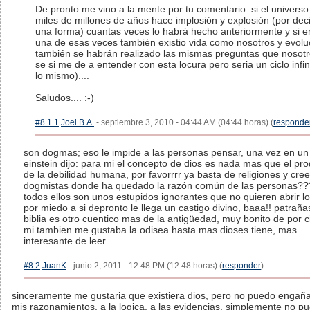
De pronto me vino a la mente por tu comentario: si el univers
miles de millones de años hace implosión y explosión (por deci
una forma) cuantas veces lo habrá hecho anteriormente y si 
una de esas veces también existio vida como nosotros y evolu
también se habrán realizado las mismas preguntas que nosotr
se si me de a entender con esta locura pero seria un ciclo infin
lo mismo)....
Saludos.... :-)
#8.1.1
Joel B.A.
- septiembre 3, 2010 - 04:44 AM (04:44 horas) (
responde
son dogmas; eso le impide a las personas pensar, una vez en un
einstein dijo: para mi el concepto de dios es nada mas que el pr
de la debilidad humana, por favorrrr ya basta de religiones y cre
dogmistas donde ha quedado la razón común de las personas??
todos ellos son unos estupidos ignorantes que no quieren abrir lo
por miedo a si depronto le llega un castigo divino, baaa!! patrañas
biblia es otro cuentico mas de la antigüedad, muy bonito de por c
mi tambien me gustaba la odisea hasta mas dioses tiene, mas
interesante de leer.
#8.2
JuanK
- junio 2, 2011 - 12:48 PM (12:48 horas) (
responder
)
sinceramente me gustaria que existiera dios, pero no puedo engaña
mis razonamientos, a la logica, a las evidencias, simplemente no p