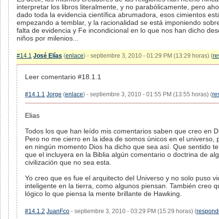
interpretar los libros literalmente, y no parabólicamente, pero aho
dado toda la evidencia científica abrumadora, esos cimientos est
empezando a temblar, y la racionalidad se está imponiendo sobre
falta de evidencia y Fe incondicional en lo que nos han dicho de
niños por milenios...
#14.1
José Elías
(
enlace
) - septiembre 3, 2010 - 01:29 PM (13:29 horas) (
re
Leer comentario #18.1.1
#14.1.1
Jorge
(
enlace
) - septiembre 3, 2010 - 01:55 PM (13:55 horas) (
re
Elias
Todos los que han leído mis comentarios saben que creo en D
Pero no me cierro en la idea de somos únicos en el universo,
en ningún momento Dios ha dicho que sea así. Que sentido te
que el incluyera en la Biblia algún comentario o doctrina de al
civilización que no sea esta.
Yo creo que es fue el arquitecto del Universo y no solo puso v
inteligente en la tierra, como algunos piensan. También creo q
lógico lo que piensa la mente brillante de Hawking.
#14.1.2
JuanFco
- septiembre 3, 2010 - 03:29 PM (15:29 horas) (
respond