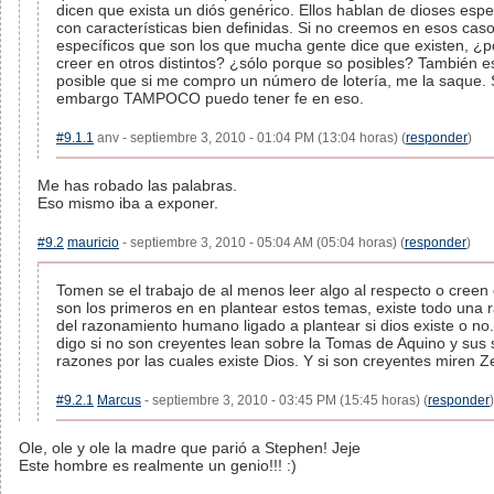
dicen que exista un diós genérico. Ellos hablan de dioses espe
con características bien definidas. Si no creemos en esos cas
específicos que son los que mucha gente dice que existen, ¿p
creer en otros distintos? ¿sólo porque so posibles? También e
posible que si me compro un número de lotería, me la saque. 
embargo TAMPOCO puedo tener fe en eso.
#9.1.1
anv - septiembre 3, 2010 - 01:04 PM (13:04 horas) (
responder
)
Me has robado las palabras.
Eso mismo iba a exponer.
#9.2
mauricio
- septiembre 3, 2010 - 05:04 AM (05:04 horas) (
responder
)
Tomen se el trabajo de al menos leer algo al respecto o creen
son los primeros en en plantear estos temas, existe todo una
del razonamiento humano ligado a plantear si dios existe o no.
digo si no son creyentes lean sobre la Tomas de Aquino y sus 
razones por las cuales existe Dios. Y si son creyentes miren Ze
#9.2.1
Marcus
- septiembre 3, 2010 - 03:45 PM (15:45 horas) (
responder
)
Ole, ole y ole la madre que parió a Stephen! Jeje
Este hombre es realmente un genio!!! :)