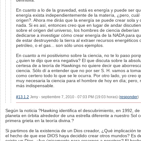
definitiva.
En cuanto a lo de la gravedad, está es energía y puede ser qu
energía exista independientemente de la matería, ¿pero, cuál
origen?. Ahora me dirás que la energía se puede crear sola y 
nada. Si es así, entonces creo que en lugar de andar discutie
sobre el origen del universo, los hombres de ciencia deberían
dedicarse a investigar cómo crear energía de la NADA para q
de estar destruyendo la tierra al extraer recursos energéticos
petróleo, o el gas... son sólo unos ejemplos.
En cuanto a mi positivismo sobre la ciencia, no te lo paso por
¿quien te dijo que era negativa? El que discuta sobre la absol
certesa de a teoría de Hawkings no quiere decir que aborresca
ciencia. Sólo dí a entender que no por ser S. H. vamos a toma
como certero todo lo que se le ocurra. Por otro lado, yo creo 
muy necesaria la ciencia para el hombre de hoy en día; pero, 
más indispensable.
#13.1.2
Jeny - septiembre 7, 2010 - 07:03 PM (19:03 horas) (
responder
)
Según la noticia ?Hawking identifica el descubrimiento, en 1992, de
planeta en órbita alrededor de una estrella diferente a nuestro Sol 
primera grieta en la teoría divina.?
Si partimos de la existencia de un Dios creador, ¿Qué implicación te
el hecho de que ese DIOS haya decidido crear otros mundos? Es dec
existe un Dios, ¿fue únicamente para crearnos a nosotros? El hech