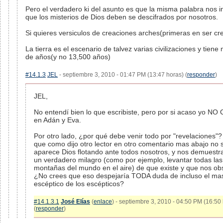
Pero el verdadero ki del asunto es que la misma palabra nos i
que los misterios de Dios deben se descifrados por nosotros.
Si quieres versiculos de creaciones arches(primeras en ser cr
La tierra es el escenario de talvez varias civilizaciones y tiene 
de años(y no 13,500 años)
#14.1.3
JEL
- septiembre 3, 2010 - 01:47 PM (13:47 horas) (
responder
)
JEL,
No entendí bien lo que escribiste, pero por si acaso yo N
en Adán y Eva.
Por otro lado, ¿por qué debe venir todo por "revelaciones"?
que como dijo otro lector en otro comentario mas abajo no 
aparece Dios flotando ante todos nosotros, y nos demuestr
un verdadero milagro (como por ejemplo, levantar todas las
montañas del mundo en el aire) de que existe y que nos ob
¿No crees que eso despejaría TODA duda de incluso el ma
escéptico de los escépticos?
#14.1.3.1
José Elías
(
enlace
) - septiembre 3, 2010 - 04:50 PM (16:50
(
responder
)