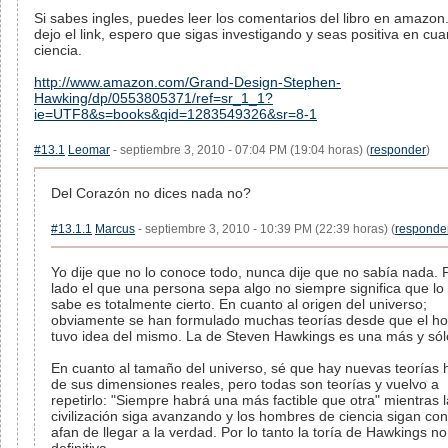
Si sabes ingles, puedes leer los comentarios del libro en amazon.
dejo el link, espero que sigas investigando y seas positiva en cua
ciencia.
http://www.amazon.com/Grand-Design-Stephen-
Hawking/dp/0553805371/ref=sr_1_1?
ie=UTF8&s=books&qid=1283549326&sr=8-1
#13.1
Leomar
- septiembre 3, 2010 - 07:04 PM (19:04 horas) (
responder
)
Del Corazón no dices nada no?
#13.1.1
Marcus
- septiembre 3, 2010 - 10:39 PM (22:39 horas) (
responde
Yo dije que no lo conoce todo, nunca dije que no sabía nada. 
lado el que una persona sepa algo no siempre significa que lo
sabe es totalmente cierto. En cuanto al origen del universo;
obviamente se han formulado muchas teorías desde que el h
tuvo idea del mismo. La de Steven Hawkings es una más y sól
En cuanto al tamaño del universo, sé que hay nuevas teorías 
de sus dimensiones reales, pero todas son teorías y vuelvo a
repetirlo: "Siempre habrá una más factible que otra" mientras l
civilización siga avanzando y los hombres de ciencia sigan con
afan de llegar a la verdad. Por lo tanto la toría de Hawkings no