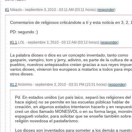
#1
Nikazio - septiembre 3, 2010 - 03:11 AM (03:11 horas) (
responder
)
Comentarios de religiosos criticándote a tí y esta noticia en 3, 2, 1
PD: segundo :)
#1.1
LOL - septiembre 3, 2010 - 03:12 AM (03:12 horas) (
responder
)
La palabra dioses o dios es un concepto inventado, tanto como
gasparin, vampiro, tom y jerry, adivino, es parte de la cultura de 
pueblos, nuestros antepasados creian gracias a sus reyes impue
varios dioses, vinieron los europeos a matarlos a todos para imp
otros dioses.
#1.2
Anónimo - septiembre 3, 2010 - 03:31 PM (15:31 horas) (
responder
)
Pd. En estados unidos (un país laico, separó las religiones del
hace siglos) no se permite en las escuelas públicas hablar de
creación, en algunos estados intentaron hacerlo y en respuest
creó un dios llamado MONESVOL o en su forma larga, monstr
espagueti volador, para solicitar que se enseñe también sobre
religión novedosa el pastafarismo.
Los dioses son inventados para someter a los demás a nuestr