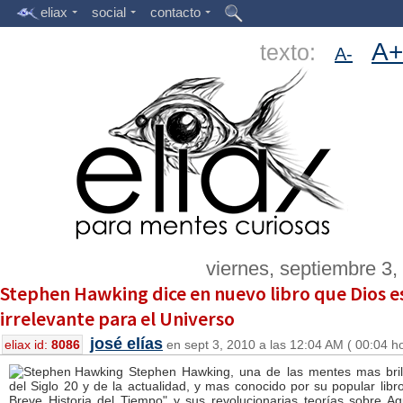
eliax
social
contacto
A+
texto:
A-
viernes, septiembre 3,
Stephen Hawking dice en nuevo libro que Dios e
irrelevante para el Universo
josé elías
eliax id:
8086
en sept 3, 2010 a las 12:04 AM ( 00:04 h
Stephen Hawking, una de las mentes mas bril
del Siglo 20 y de la actualidad, y mas conocido por su popular libr
Breve Historia del Tiempo" y sus revolucionarias teorías sobre Ag