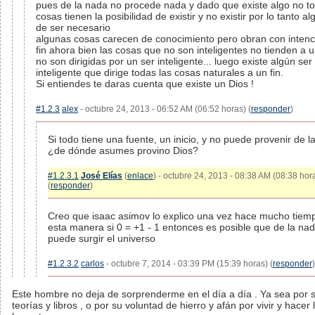
pues de la nada no procede nada y dado que existe algo no to
cosas tienen la posibilidad de existir y no existir por lo tanto al
de ser necesario
algunas cosas carecen de conocimiento pero obran con intenc
fin ahora bien las cosas que no son inteligentes no tienden a un
no son dirigidas por un ser inteligente... luego existe algún ser
inteligente que dirige todas las cosas naturales a un fin.
Si entiendes te daras cuenta que existe un Dios !
#1.2.3
alex
- octubre 24, 2013 - 06:52 AM (06:52 horas) (
responder
)
Si todo tiene una fuente, un inicio, y no puede provenir de l
¿de dónde asumes provino Dios?
#1.2.3.1
José Elías
(
enlace
) - octubre 24, 2013 - 08:38 AM (08:38 hor
(
responder
)
Creo que isaac asimov lo explico una vez hace mucho tiem
esta manera si 0 = +1 - 1 entonces es posible que de la na
puede surgir el universo
#1.2.3.2
carlos
- octubre 7, 2014 - 03:39 PM (15:39 horas) (
responder
)
Este hombre no deja de sorprenderme en el día a día . Ya sea por 
teorías y libros , o por su voluntad de hierro y afán por vivir y hacer