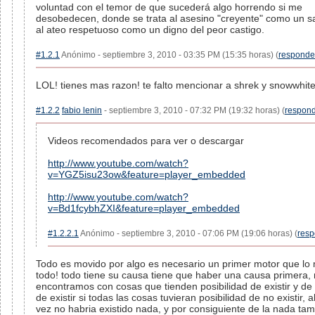
voluntad con el temor de que sucederá algo horrendo si me
desobedecen, donde se trata al asesino "creyente" como un s
al ateo respetuoso como un digno del peor castigo.
#1.2.1
Anónimo - septiembre 3, 2010 - 03:35 PM (15:35 horas) (
responde
LOL! tienes mas razon! te falto mencionar a shrek y snowwhite
#1.2.2
fabio lenin
- septiembre 3, 2010 - 07:32 PM (19:32 horas) (
respon
Videos recomendados para ver o descargar
http://www.youtube.com/watch?
v=YGZ5isu23ow&feature=player_embedded
http://www.youtube.com/watch?
v=Bd1fcybhZXI&feature=player_embedded
#1.2.2.1
Anónimo - septiembre 3, 2010 - 07:06 PM (19:06 horas) (
resp
Todo es movido por algo es necesario un primer motor que lo
todo! todo tiene su causa tiene que haber una causa primera,
encontramos con cosas que tienden posibilidad de existir y de 
de existir si todas las cosas tuvieran posibilidad de no existir, 
vez no habria existido nada, y por consiguiente de la nada ta