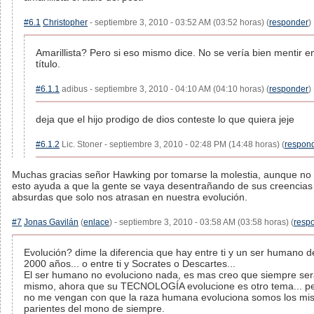
#6.1
Christopher
- septiembre 3, 2010 - 03:52 AM (03:52 horas) (
responder
)
Amarillista? Pero si eso mismo dice. No se vería bien mentir en
título.
#6.1.1
adibus - septiembre 3, 2010 - 04:10 AM (04:10 horas) (
responder
)
deja que el hijo prodigo de dios conteste lo que quiera jeje
#6.1.2
Lic. Stoner - septiembre 3, 2010 - 02:48 PM (14:48 horas) (
respon
Muchas gracias señor Hawking por tomarse la molestia, aunque no
esto ayuda a que la gente se vaya desentrañando de sus creencias
absurdas que solo nos atrasan en nuestra evolución.
#7
Jonas Gavilán
(
enlace
) - septiembre 3, 2010 - 03:58 AM (03:58 horas) (
resp
Evolución? dime la diferencia que hay entre ti y un ser humano 
2000 años... o entre ti y Socrates o Descartes...
El ser humano no evoluciono nada, es mas creo que siempre ser
mismo, ahora que su TECNOLOGÍA evolucione es otro tema... p
no me vengan con que la raza humana evoluciona somos los mi
parientes del mono de siempre.