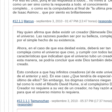
Por eso es Dios, porq le da respuesta a todos... no mires a "Di
como un ser sino como la respuesta a todo. el conocimiento
completo... o como es la computadora al final de "la ultima pr
de Isaac Asimov... que por siento es brillanteeeee
#12.1.1
Marcus
- septiembre 3, 2010 - 01:47 PM (13:47 horas) (
responde
Hay quien afirma que debe existir un creador (llámesele Dio
el universo. Las razones pueden ser por su belleza, comple
por el simple hecho de su existencia.
Ahora, en el caso de que esa deidad exista, deberá ser tan
compleja como el universo que creo, y cumplir con todos las
características que indicaban que el universo tubo un cread
esta manera, se podría concluir que este Dios también debi
creado.
Esto conduce a que hay infinitos creadores (el de este unive
de el anterior y así). En ese caso ¿Que tendría de especial 
último de ellos? Sin embargo, los dogmas cristianos niegan 
tal como lo notó el filósofo David Hume, si el complejísimo 
Creador no requiere a su vez de un creador, no hay razón 
para que el universo mismo lo requiera.
#12.1.1.1
Taimunozhan
- septiembre 3, 2010 - 05:37 PM (17:37 horas
(
responder
)