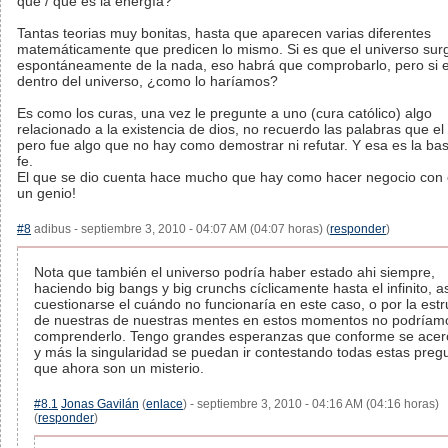
que / que es la energía?
Tantas teorias muy bonitas, hasta que aparecen varias diferentes
matemáticamente que predicen lo mismo. Si es que el universo sur
espontáneamente de la nada, eso habrá que comprobarlo, pero si
dentro del universo, ¿como lo haríamos?
Es como los curas, una vez le pregunte a uno (cura católico) algo
relacionado a la existencia de dios, no recuerdo las palabras que el
pero fue algo que no hay como demostrar ni refutar. Y esa es la bas
fe.
El que se dio cuenta hace mucho que hay como hacer negocio con 
un genio!
#8
adibus - septiembre 3, 2010 - 04:07 AM (04:07 horas) (
responder
)
Nota que también el universo podría haber estado ahi siempre,
haciendo big bangs y big crunchs cíclicamente hasta el infinito, a
cuestionarse el cuándo no funcionaría en este caso, o por la estr
de nuestras de nuestras mentes en estos momentos no podríam
comprenderlo. Tengo grandes esperanzas que conforme se ace
y más la singularidad se puedan ir contestando todas estas preg
que ahora son un misterio.
#8.1
Jonas Gavilán
(
enlace
) - septiembre 3, 2010 - 04:16 AM (04:16 horas)
(
responder
)