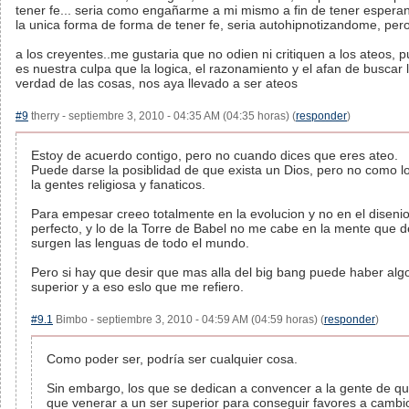
tener fe... seria como engañarme a mi mismo a fin de tener espera
la unica forma de forma de tener fe, seria autohipnotizandome, pero 
a los creyentes..me gustaria que no odien ni critiquen a los ateos, 
es nuestra culpa que la logica, el razonamiento y el afan de buscar 
verdad de las cosas, nos aya llevado a ser ateos
#9
therry - septiembre 3, 2010 - 04:35 AM (04:35 horas) (
responder
)
Estoy de acuerdo contigo, pero no cuando dices que eres ateo.
Puede darse la posiblidad de que exista un Dios, pero no como lo
la gentes religiosa y fanaticos.
Para empesar creeo totalmente en la evolucion y no en el diseni
perfecto, y lo de la Torre de Babel no me cabe en la mente que d
surgen las lenguas de todo el mundo.
Pero si hay que desir que mas alla del big bang puede haber alg
superior y a eso eslo que me refiero.
#9.1
Bimbo - septiembre 3, 2010 - 04:59 AM (04:59 horas) (
responder
)
Como poder ser, podría ser cualquier cosa.
Sin embargo, los que se dedican a convencer a la gente de qu
que venerar a un ser superior para conseguir favores a cambi