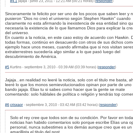
#4.1
jajaja - junio 23, 2011 - 12:21 AM (00:21 horas) (
responder
)
Sinceramente te felicito por ser uno de los pocos que saben leer y 
pusieron "Dios no creó el universo según Stephen Hawkin" cuando
claramente no esta afirmando la inexistencia de esa entidad sino q
necesaria la existencia de lo que llamamos Dios para explicar la cr
del universo.
En cuanto a la noticia, en este caso estoy de acuerdo con Hawkin. 
todas formas, continúo en desacuerdo con otros de sus dichos com
ejemplo hace unos meses, cuando afirmaba que si nos visitan sere
extraterrestres sucedería algo similar a lo que pasó luego del
descubrimiento de América.
#5
Kurtins - septiembre 3, 2010 - 03:39 AM (03:39 horas) (
responder
)
Jajaja...en realidad no leeré la noticia, solo con el titulo me basta, a
leeré lo que los monos semievolucionados opinan por parte de uno 
bando jajaja. Eliax tu si sabes como hacer que la gente se mate
comentando: solo háblales de política o religión y tendrás top comen
#6
crisxaor
- septiembre 3, 2010 - 03:42 AM (03:42 horas) (
responder
)
Solo el rey cree que todos son de su condición. Por favor en toda
noticias han habido comentarios solo porque escribe Elías una o
personal, nunca subestimes a los demás aunque creo que es un
amarillista el titulo del post.