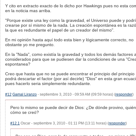
Y cito en extracto exacto de lo dicho por Hawkings pues no esta co
en la noticia mas arriba.
"Porque existe una ley como la gravedad, el Universo puede y podr
crearse por sí mismo de la nada. La creación espontánea es la raz
la que es redundante el papel de un creador del mismo".
En mi opinión hasta aquí todo esta bien y lógicamente correcto, no
obstante yo me pregunto.
En la "Nada", como existía la gravedad y todos los demás factores 
considerados para que se pudiesen dar la condiciones de una "Cre
espontanea?
Creo que hasta que no se puede encontrar el principio del principio
podrá descartar el factor (por así decirle) "Dios" en esta gran ecuac
pues hacerlo seria simplemente redundante.
#12
Gamal Liranzo
- septiembre 3, 2010 - 09:59 AM (09:59 horas) (
responder
)
Pero lo mismo se puede decir de Dios: ¿De dónde provino, quién
cómo se creó?
#12.1
Oscar - septiembre 3, 2010 - 01:11 PM (13:11 horas) (
responder
)