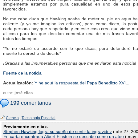
simplemente estamos por pura casualidad en uno de esos pl
favorecidos.
No me cabe duda que Hawking acaba de meter su pie en agua ba
caliente (y ya me imagino las críticas), pero como dicen, la post
cada persona hay que respetarla, y en este caso creo que viene mu
al caso para los que decidan comentar una de mis frases favori
todos los tiempos:
"Yo no estaré de acuerdo con lo que dices, pero defenderé ha
muerte tu derecho de decirlo"
¡Gracias a las innumerables personas que me enviaron esta noticia!
Fuente de la noticia
Actualización:
Y he aquí la respuesta del Papa Benedicto XVI
...
autor:
josé elías
199 comentarios
Ciencia
,
Tecnología Espacial
Previamente en eliax:
Stephen Hawking logra su sueño de sentir la ingravidez
( abr 27, 20
En carta encontrada Albert Einstein se describe como un ateo
( may 