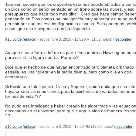
Tambien sucede que los creyentes estamos acostumbrados a pens
un Dios como un señor sentado en un trono sobre las nubes, y eso
porsupuesto que hace todo más difícil. Creo que hace tiempo debe
pensando en Dios como una inteligencia muy superior y que no p
percibir por que así esa inteligencia lo dispuso. Solo podemos percib
cosas que esa inteligencia nos ha dispuesto.
#15
Jorge
(
enlace
) - septiembre 3, 2010 - 11:52 AM (11:52 horas) (
responder
)
Aunque suene *atrevido* de mi parte. Encuentro a Hawking un poco 
para ser EL la figura que Es. Por que?
Dice que el hecho de que hayan encontrado otro planeta orbitnado
estrella, es una *grieta* en la teoria divinia, pero como dije en otro
comentario:
Si Existe una Inteligencia Divina y Superior, quien quita que esa inte
haya creado las condiciones para la existencia de variados mundos
formas de vida???
No pudo esa Inteligencia haber creado los algoritmos y las ecuacio
necesarias en el universo, para que surga la vida de manera *expo
??
#16
Jorge
(
enlace
) - septiembre 3, 2010 - 12:00 PM (12:00 horas) (
responder
)