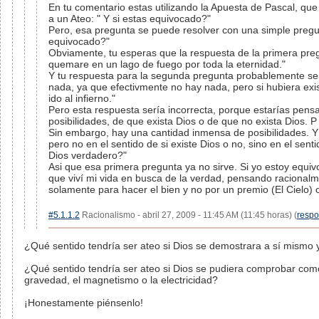
En tu comentario estas utilizando la Apuesta de Pascal, que 
a un Ateo: " Y si estas equivocado?"
Pero, esa pregunta se puede resolver con una simple pregun
equivocado?"
Obviamente, tu esperas que la respuesta de la primera pre
quemare en un lago de fuego por toda la eternidad."
Y tu respuesta para la segunda pregunta probablemente se
nada, ya que efectivmente no hay nada, pero si hubiera exi
ido al infierno."
Pero esta respuesta sería incorrecta, porque estarías pens
posibilidades, de que exista Dios o de que no exista Dios. P
Sin embargo, hay una cantidad inmensa de posibilidades. Y
pero no en el sentido de si existe Dios o no, sino en el sent
Dios verdadero?"
Asi que esa primera pregunta ya no sirve. Si yo estoy equi
que viví mi vida en busca de la verdad, pensando racionalme
solamente para hacer el bien y no por un premio (El Cielo) o 
#5.1.1.2
Racionalismo - abril 27, 2009 - 11:45 AM (11:45 horas) (
resp
¿Qué sentido tendría ser ateo si Dios se demostrara a sí mismo y
¿Qué sentido tendría ser ateo si Dios se pudiera comprobar como
gravedad, el magnetismo o la electricidad?
¡Honestamente piénsenlo!