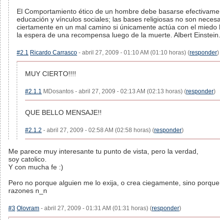
El Comportamiento ético de un hombre debe basarse efectivamen
educación y vínculos sociales; las bases religiosas no son necesa
ciertamente en un mal camino si únicamente actúa con el miedo h
la espera de una recompensa luego de la muerte. Albert Einstein
#2.1
Ricardo Carrasco
- abril 27, 2009 - 01:10 AM (01:10 horas) (
responder
)
MUY CIERTO!!!!
#2.1.1
MDosantos - abril 27, 2009 - 02:13 AM (02:13 horas) (
responder
)
QUE BELLO MENSAJE!!
#2.1.2
- abril 27, 2009 - 02:58 AM (02:58 horas) (
responder
)
Me parece muy interesante tu punto de vista, pero la verdad,
soy catolico.
Y con mucha fe :)
Pero no porque alguien me lo exija, o crea ciegamente, sino porque
razones n_n
#3
Olovram
- abril 27, 2009 - 01:31 AM (01:31 horas) (
responder
)