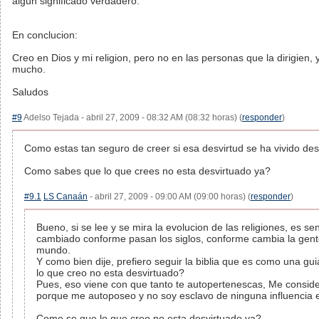
algun significado verdadero.
En conclucion:
Creo en Dios y mi religion, pero no en las personas que la dirigien, 
mucho.
Saludos
#9
Adelso Tejada - abril 27, 2009 - 08:32 AM (08:32 horas) (
responder
)
Como estas tan seguro de creer si esa desvirtud se ha vivido desd
Como sabes que lo que crees no esta desvirtuado ya?
#9.1
LS Canaán
- abril 27, 2009 - 09:00 AM (09:00 horas) (
responder
)
Bueno, si se lee y se mira la evolucion de las religiones, es se
cambiado conforme pasan los siglos, conforme cambia la gent
mundo.
Y como bien dije, prefiero seguir la biblia que es como una gu
lo que creo no esta desvirtuado?
Pues, eso viene con que tanto te autopertenescas, Me conside
porque me autoposeo y no soy esclavo de ninguna influencia 
Como se que lo que creo no esta desvirtuado ya?