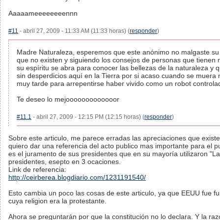
Aaaaameeeeeeeennn
#11
- abril 27, 2009 - 11:33 AM (11:33 horas) (
responder
)
Madre Naturaleza, esperemos que este anónimo no malgaste su 
que no existen y siguiendo los consejos de personas que tienen 
su espíritu se abra para conocer las bellezas de la naturaleza y 
sin desperdicios aquí en la Tierra por si acaso cuando se muera
muy tarde para arrepentirse haber vivido como un robot controla
Te deseo lo mejooooooooooooor
#11.1
- abril 27, 2009 - 12:15 PM (12:15 horas) (
responder
)
Sobre este articulo, me parece erradas las apreciaciones que exist
quiero dar una referencia del acto publico mas importante para el 
es el juramento de sus presidentes que en su mayoría utilizaron "La
presidentes, esepto en 3 ocaciones.
Link de referencia:
http://ceirberea.blogdiario.com/1231191540/
Esto cambia un poco las cosas de este articulo, ya que EEUU fue f
cuya religion era la protestante.
Ahora se preguntarán por que la constitución no lo declara. Y la raz