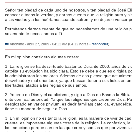
Señor ten piedad de cada uno de nosotros, y ten piedad de José El
conocer a todos la verdad, y darnos cuenta que la religión pura y s
a las viudas y a los huérfanos cuando sufren, y no dejarse vencer 
Permítenos darnos cuenta de que no necesitamos de una religión p
solamente te necesitamos a Ti.
#8
Anonimo - abril 27, 2009 - 04:12 AM (04:12 horas) (
responder
)
En mi opinion considero algunas cosas:
1. La religion se ha desvirtuado bastante. Durante 2000. años de vid
catolita su evolucion ha sido clara. Esto se debe a que es dirigida 
la administraron los mejores. Ademas de eso pienso que actualmente
desvirtuado y mal orientado, ya que buscan tener a sus fieles en un
libertades, atados a las reglas de sus amos.
2. Yo creo en Dios y el catolicismo, y sigo a Dios en Base a la Biblia
ente con real autoridad. Ya que las religiones que creen en Dios, P
desglozado en varios phylum, es decir familias( catolica, evangelica
tiene su manera de seguir a Dios.
3. En mi opinion no es tanto la religion, es la manera de vivir de ca
cuenta. es importante algunas cosas de la religion. La confesion, la e
las menciono porque son en las que creo y son las que por vivencia