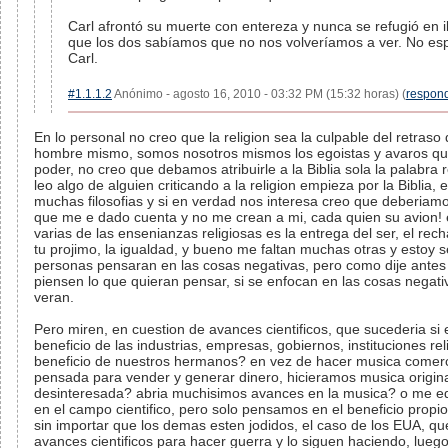
Carl afrontó su muerte con entereza y nunca se refugió en i
que los dos sabíamos que no nos volveríamos a ver. No esp
Carl.
#1.1.1.2
Anónimo - agosto 16, 2010 - 03:32 PM (15:32 horas) (
respon
En lo personal no creo que la religion sea la culpable del retraso 
hombre mismo, somos nosotros mismos los egoistas y avaros q
poder, no creo que debamos atribuirle a la Biblia sola la palabra 
leo algo de alguien criticando a la religion empieza por la Biblia, e
muchas filosofias y si en verdad nos interesa creo que deberiamo
que me e dado cuenta y no me crean a mi, cada quien su avion! e
varias de las ensenianzas religiosas es la entrega del ser, el rec
tu projimo, la igualdad, y bueno me faltan muchas otras y estoy
personas pensaran en las cosas negativas, pero como dije antes
piensen lo que quieran pensar, si se enfocan en las cosas negati
veran.
Pero miren, en cuestion de avances cientificos, que sucederia si
beneficio de las industrias, empresas, gobiernos, instituciones r
beneficio de nuestros hermanos? en vez de hacer musica comerci
pensada para vender y generar dinero, hicieramos musica origina
desinteresada? abria muchisimos avances en la musica? o me eq
en el campo cientifico, pero solo pensamos en el beneficio propi
sin importar que los demas esten jodidos, el caso de los EUA, q
avances cientificos para hacer guerra y lo siguen haciendo, luego