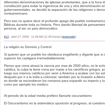
diferentes denominaciones de iglesias protestantes, que a la hora d
constitución para evitar la ingerencia de una y otra denominación en
gubernamentales, se decidió la separación de las religiones o den
norteamericano.
Pero eso no quiere decir el profundo apego del pueblo norteameri
Biblicas durante toda su historia. Pero dando libertad de pensamien
persona, al ser un país democrático.
#12
- abril 27, 2009 - 11:49 AM (11:49 horas) (
responder
)
La religión es Dominio y Control.
Si quieren que un pueblo los obedezca engáñenlo y díganle que si
superior los castigará irremediablemente.
Pienso que roma atrasó la ciencia por mas de 2500 años, no le eche
católica, la culpa la tiene roma por matar a los científicos griegos, 
luego sus mismos católicos por venir a América a acabar con los az
después por ir a la india a colonizar, también por la invasión a Alema
es donde se escondieron los romanos para expandir su imperio y l
como por ejemplo los medicci.
Al periodo de la edad media prefiero llamarle oscurantismo:
El Oscurantismo es la sistemática oposición al progreso, al cuesti