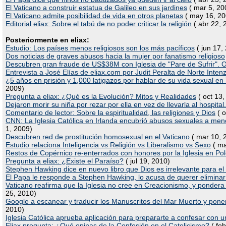
El Vaticano a construir estatua de Galileo en sus jardines
( mar 5, 20
El Vaticano admite posibilidad de vida en otros planetas
( may 16, 20
Editorial eliax: Sobre el tabú de no poder criticar la religión
( abr 22, 
Posteriormente en eliax:
Estudio: Los países menos religiosos son los más pacíficos
( jun 17,
Dos noticias de graves abusos hacia la mujer por fanatismo religioso
Descubren gran fraude de US$38M con Iglesia de "Pare de Sufrir". 
Entrevista a José Elías de eliax.com por Judit Peralta de Norte Inten
¿5 años en prisión y 1,000 latigazos por hablar de su vida sexual e
2009)
Pregunta a eliax: ¿Qué es la Evolución? Mitos y Realidades
( oct 13,
Dejaron morir su niña por rezar por ella en vez de llevarla al hospital
Comentario de lector: Sobre la espiritualidad, las religiones y Dios
( o
CNN: La Iglesia Católica en Irlanda encubrió abusos sexuales a me
1, 2009)
Descubren red de prostitución homosexual en el Vaticano
( mar 10, 
Estudio relaciona Inteligencia vs Religión vs Liberalismo vs Sexo
( ma
Restos de Copérnico re-enterrados con honores por la Iglesia en Pol
Pregunta a eliax: ¿Existe el Paraíso?
( jul 19, 2010)
Stephen Hawking dice en nuevo libro que Dios es irrelevante para el
El Papa le responde a Stephen Hawking, lo acusa de querer eliminar
Vaticano reafirma que la Iglesia no cree en Creacionismo, y pondera 
25, 2010)
Google a escanear y traducir los Manuscritos del Mar Muerto y poner
2010)
Iglesia Católica aprueba aplicación para prepararte a confesar con 
Eliax pregunta: ¿Qué opinas de la Confesión en el Catolicismo?
( feb