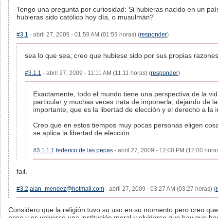
Tengo una pregunta por curiosidad: Si hubieras nacido en un p
hubieras sido católico hoy día, o musulmán?
#3.1
- abril 27, 2009 - 01:59 AM (01:59 horas) (
responder
)
sea lo que sea, creo que hubiese sido por sus propias razones
#3.1.1
- abril 27, 2009 - 11:11 AM (11:11 horas) (
responder
)
Exactamente, todo el mundo tiene una perspectiva de la vi
particular y muchas veces trata de imponerla, dejando de 
importante, que es la libertad de elección y el derecho a la i
Creo que en estos tiempos muy pocas personas eligen cosa
se aplica la libertad de elección.
#3.1.1.1
federico de las pepas
- abril 27, 2009 - 12:00 PM (12:00 horas
fail.
#3.2
alan_mendez@hotmail.com
- abril 27, 2009 - 03:27 AM (03:27 horas) (
Considero que la religión tuvo su uso en su momento pero creo que 
paso y es volverse una institución moral y olvidarse que hay que h