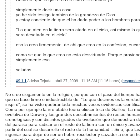
simplemente decir una cosa.
yo he sido testigo tambien de la grandeza de Dios
y estoy conciente de que el ha dado poder a los hombres para
''Lo que aten en la tierra sera atado en el cielo, asi mismo lo q
sera desatado en el cielo"
eso lo creo firmemente. de ahi que creo en la confesion, eucari
como se que lo que creo no esta desvirtuado. Porque proviene 
simplemente eso
saludos
#9.1.1
Adelso Tejada - abril 27, 2009 - 11:16 AM (11:16 horas) (
responder
No creo ciegamente en la religión, porque con el paso del tiempo
que su base firme e industructible de: "Lo que decimos es la verdad
inspiró", se ha visto quebrantada muchas veces evidencias cientific
Como por ejemplo la irrefutable teória eliocentrica de Galileo, La 
evolutiva de Darwin y los grandes descubrimientos de restos human
cronologícos y con distintos grados de evolución que demuestran d
del paraiso para radicar en el resto de la tierra con un único y ava
partir del cual se desarrollo el resto de la humanidad... Sino, que la
ingeniar para dejar de ser un hobre recolector y cazador a ser un ho
no sucedió en un pequeño número de años...