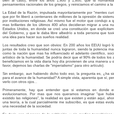
bien al caso), entre los años 1,600 y 1,800, que la humanida
pensamientos racionales de los griegos, y reiniciamos el camino a l
La Edad de la Razón, impulsada mayoritariamente por "mentes curi
que por fin liberó a centenares de millones de la opresión de siste
por instituciones religiosas. Así mismo fue el motor que condujo a 
mas brillantes de los últimos 400 años decidieran migrar a una n
Estados Unidos, en donde se creó una constitución que explícitam
del Gobierno, y que le daba libre albedrío a toda persona que tuv
una idea para hacer sus sueños realidad.
Los resultados creo que son obvios: En 200 años los EEUU logró l
juntas de toda la humanidad nunca lograron, siendo la potencia m
como la nación que mas ha influenciado el adelanto científico, soci
artístico de la humanidad. Se podría decir que el 90% de todos los 
beneficiamos en la vida diaria hoy día provienen de una manera u o
favor, dejemos las charlas de "imperialismo" para otro artículo).
Sin embargo, aun habiendo dicho todo eso, la pregunta es, ¿ha sid
para el avance de la humanidad? A simple vista, aparenta que sí, pe
verlo con otros ojos...
Primeramente, hay que entender que si estamos en donde e
evolucionamos. Por mas que nos queramos imaginar "que hubie
existido las religiones", la realidad es que existen y están aquí, a
una teoría, a la cual parcialmente me subscribo, es que estas evolu
una necesidad de la sociedad.