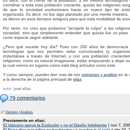
Es decir, con el crecer de la población, y sin medios tecnológicos 
coordinar a toda esta población creciente, quizás las religiones s
de que la sociedad evolucionara hacia un nuevo tipo de enti
organizada. Es decir, no fue algo planeado por una mente maestra, 
se dieron en esos tiempos antiguos para que esta modalidad de socie
Por tanto, no creo que podamos "arrojarle la culpa" a las religion
sociedad, sino que simplemente entender que quizás fue un paso 
como especie seguir adelante.
¿Pero qué sucede hoy día? Pues con 200 años de democracia 
tecnologías que nos permiten estar comunicados (y organiz
instantánea a través de Internet, y con una población crecient
religiones, como es natural imaginarse, están empezando a dejar su 
la cual vemos en lugares como este blog artículos como este.
Y como siempre, pueden leer mas de mis
opiniones y análisis
en la 
a la derecha de la página principal de
eliax
.
autor:
josé elías
79 comentarios
Opinión / Análisis
Previamente en eliax:
El Vaticano apoya la Evolución y no el Diseño Inteligente
( nov 7, 200
El Papa dice que niños no bautizados ya pueden ir al cielo
( abr 23, 