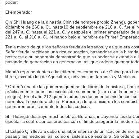
poder:
El emperador
Qin Shi Huang de la dinastía Chin (de nombre propio Zheng), gob
diciembre de 260 a. C.. hasta10 de septiembre de 210 a. C. fue el r
del 247 a. C. hasta el 221 a. C. y después el primer emperador de 
221 a. C. al 210 a. C., reinando bajo el nombre de Primer Emperado
Tenia miedo de que los señores feudales letrados, y es que era co
Señor feudal recibiese una rica educacion, basandose en la histori
postrarse a su soberania demostrando que su poder se extendia a lo
pasando de generacion en generacion, asi que ordeno quemar todos 
Mandó representantes a las diferentes comarcas de China para bus
libros, excepto los de Agricultura, adivinacion, farmacia y Medicina.
* Ordenó una de las primeras quemas de libros de la historia, haci
prácticamente todos los escritos de su imperio (claro que la primer 
griegos). En el año 212 quemó todos los documentos históricos, se p
normaliza la escritura china. Parecido a lo que hicieron los conqui
quemaron prácticamente todos los códices.
Shi Huangdi destruyó muchas obras literarias, incluyendo las de Conf
ejecutar a cuatrocientos eruditos con el fin de asegurar la moderniz
El Estado Qin llevó a cabo una labor intensa de unificación de norma
pesas y las medidas, así como el sistema de escritura. Se ordenó la