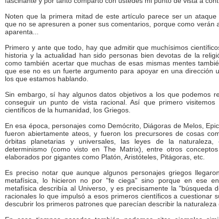
fascinante y por tanto comparto con ustedes mi punto de vista a cont
Noten que la primera mitad de este artículo parece ser un ataque co
que no se apresuren a poner sus comentarios, porque como verán al 
aparenta...
Primero y ante que todo, hay que admitir que muchísimos científicos
historia y la actualidad han sido personas bien devotas de la relig
como también acertar que muchas de esas mismas mentes también
que ese no es un fuerte argumento para apoyar en una dirección u
los que estamos hablando.
Sin embargo, sí hay algunos datos objetivos a los que podemos re
conseguir un punto de vista racional. Así que primero visitemos
científicos de la humanidad, los Griegos.
En esa época, personajes como Demócrito, Diágoras de Melos, Epicu
fueron abiertamente ateos, y fueron los precursores de cosas com
órbitas planetarias y universales, las leyes de la naturaleza
determinismo (como visto en The Matrix), entre otros concepto
elaborados por gigantes como Platón, Aristóteles, Pitágoras, etc.
Es preciso notar que aunque algunos personajes griegos llegaron
metafísica, lo hicieron no por "fe ciega" sino porque en ese e
metafísica describía al Universo, y es precisamente la "búsqueda 
racionales lo que impulsó a esos primeros científicos a cuestionar 
descubrir los primeros patrones que parecían describir la naturaleza 