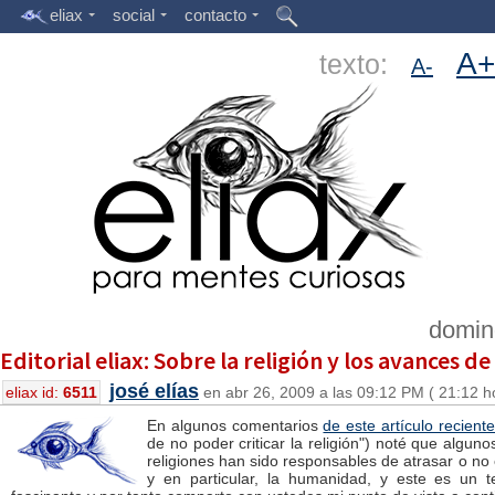
eliax
social
contacto
A+
texto:
A-
doming
Editorial eliax: Sobre la religión y los avances 
josé elías
eliax id:
6511
en abr 26, 2009 a las 09:12 PM ( 21:12 h
En algunos comentarios
de este artículo reciente
de no poder criticar la religión") noté que alguno
religiones han sido responsables de atrasar o no e
y en particular, la humanidad, y este es un