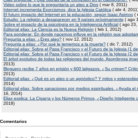
Video sobre lo que le preguntaría un ateo a Dios
( mar 8, 2011)
Internet incrementa Exorcismos, dice la Iglesia Católica
( abr 4, 2011
El futuro impacto del Internet en la educación, según Isaac Asimov
( 
Estudio: La religión a desaparecer en 9 países próximamente
( ago 
Sobre el impacto de la psicología en la Inteligencia Artificial
( ago 23,
Editorial eliax: La Ciencia es la Nueva Religión
( feb 1, 2012)
Para ponderar: En donde nacemos influye en la religión que adopta
Pregunta a eliax: ¿Eres ateo?
( nov 12, 2012)
Pregunta a eliax: ¿Por qué le tememos a la muerte?
( dic 7, 2012)
Editorial eliax: Sobre el Papa Francisco y el Futuro de la Iglesia (1 de
Editorial eliax: Sobre el Papa Francisco y el Futuro de la Iglesia (2 de
El árbol evolutivo de todas las religiones del mundo. Asombrosa imag
2013)
Bloguero recibe 7 años en prisión y 600 latigazos. ¿Su crimen? Critic
2013)
Editorial eliax: ¿Qué es un ateo o un agnóstico? Y mitos y estereotip
2014)
Editorial eliax: Sobre sanaciones por medios espirituales. ¿Ayuda el 
16, 2014)
Eliax explica: La Cigarra y los Números Primos, ¿Diseño Inteligente 
2018)
Comentarios