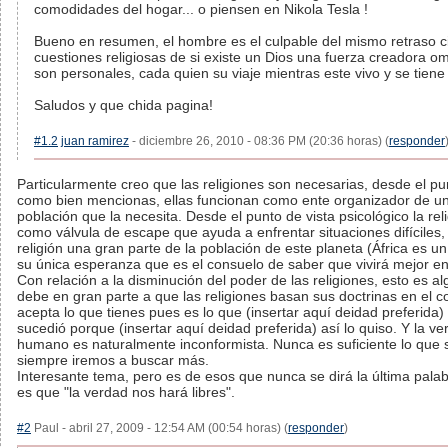
comodidades del hogar... o piensen en Nikola Tesla !
Bueno en resumen, el hombre es el culpable del mismo retraso cien
cuestiones religiosas de si existe un Dios una fuerza creadora 
son personales, cada quien su viaje mientras este vivo y se tiene
Saludos y que chida pagina!
#1.2
juan ramirez
- diciembre 26, 2010 - 08:36 PM (20:36 horas) (
responder
Particularmente creo que las religiones son necesarias, desde el pun
como bien mencionas, ellas funcionan como ente organizador de un
población que la necesita. Desde el punto de vista psicológico la rel
como válvula de escape que ayuda a enfrentar situaciones difíciles, 
religión una gran parte de la población de este planeta (África es u
su única esperanza que es el consuelo de saber que vivirá mejor en 
Con relación a la disminución del poder de las religiones, esto es al
debe en gran parte a que las religiones basan sus doctrinas en el c
acepta lo que tienes pues es lo que (insertar aquí deidad preferida)
sucedió porque (insertar aquí deidad preferida) así lo quiso. Y la ve
humano es naturalmente inconformista. Nunca es suficiente lo qu
siempre iremos a buscar más.
Interesante tema, pero es de esos que nunca se dirá la última palabr
es que "la verdad nos hará libres".
#2
Paul - abril 27, 2009 - 12:54 AM (00:54 horas) (
responder
)