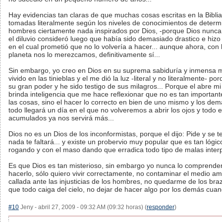
Hay evidencias tan claras de que muchas cosas escritas en la Biblia
tomadas literalmente según los niveles de conocimientos de deter
hombres ciertamente nada inspirados por Dios, -porque Dios nunc
el diluvio consideró luego que había sido demasiado drastico e hiz
en el cual prometió que no lo volvería a hacer... aunque ahora, con 
planeta nos lo merezcamos, definitivamente sí...
Sin embargo, yo creo en Dios en su suprema sabiduría y inmensa m
vivido en las tinieblas y el me dió la luz -literal y no literalmente- po
su gran poder y he sido testigo de sus milagros... Porque el abre m
brinda inteligencia que me hace reflexionar que no es tan importan
las cosas, sino el hacer lo correcto en bien de uno mismo y los d
todo llegará un día en el que no volveremos a abrir los ojos y todo 
acumulados ya nos servirá más...
Dios no es un Dios de los inconformistas, porque el dijo: Pide y se t
nada te faltará... y existe un probervio muy popular que es tan lógico
rogando y con el maso dando que erradica todo tipo de malas inter
Es que Dios es tan misterioso, sin embargo yo nunca lo comprende
hacerlo, sólo quiero vivir correctamente, no contaminar el medio 
callada ante las injusticias de los hombres, no quedarme de los br
que todo caiga del cielo, no dejar de hacer algo por los demás cuan
#10
Jeny - abril 27, 2009 - 09:32 AM (09:32 horas) (
responder
)