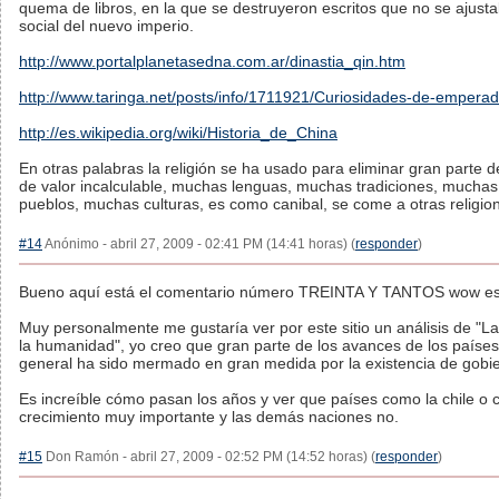
quema de libros, en la que se destruyeron escritos que no se ajusta
social del nuevo imperio.
http://www.portalplanetasedna.com.ar/dinastia_qin.htm
http://www.taringa.net/posts/info/1711921/Curiosidades-de-empera
http://es.wikipedia.org/wiki/Historia_de_China
En otras palabras la religión se ha usado para eliminar gran parte de
de valor incalculable, muchas lenguas, muchas tradiciones, muchas
pueblos, muchas culturas, es como canibal, se come a otras religio
#14
Anónimo - abril 27, 2009 - 02:41 PM (14:41 horas) (
responder
)
Bueno aquí está el comentario número TREINTA Y TANTOS wow eso s
Muy personalmente me gustaría ver por este sitio un análisis de "La
la humanidad", yo creo que gran parte de los avances de los paíse
general ha sido mermado en gran medida por la existencia de gobier
Es increíble cómo pasan los años y ver que países como la chile o 
crecimiento muy importante y las demás naciones no.
#15
Don Ramón - abril 27, 2009 - 02:52 PM (14:52 horas) (
responder
)