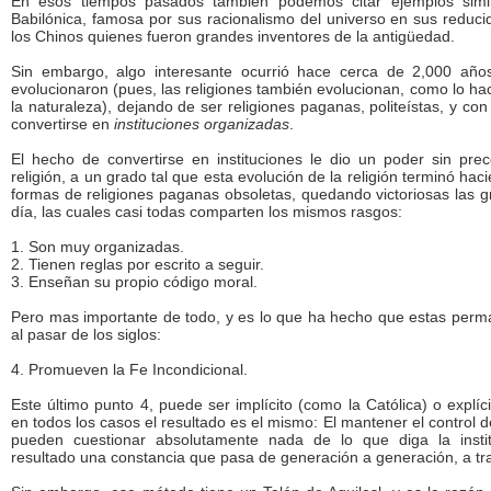
En esos tiempos pasados también podemos citar ejemplos simila
Babilónica, famosa por sus racionalismo del universo en sus reducido
los Chinos quienes fueron grandes inventores de la antigüedad.
Sin embargo, algo interesante ocurrió hace cerca de 2,000 años
evolucionaron (pues, las religiones también evolucionan, como lo ha
la naturaleza), dejando de ser religiones paganas, politeístas, y co
convertirse en
instituciones organizadas
.
El hecho de convertirse en instituciones le dio un poder sin pre
religión, a un grado tal que esta evolución de la religión terminó hac
formas de religiones paganas obsoletas, quedando victoriosas las g
día, las cuales casi todas comparten los mismos rasgos:
1. Son muy organizadas.
2. Tienen reglas por escrito a seguir.
3. Enseñan su propio código moral.
Pero mas importante de todo, y es lo que ha hecho que estas perm
al pasar de los siglos:
4. Promueven la Fe Incondicional.
Este último punto 4, puede ser implícito (como la Católica) o explíc
en todos los casos el resultado es el mismo: El mantener el control de
pueden cuestionar absolutamente nada de lo que diga la insti
resultado una constancia que pasa de generación a generación, a trav