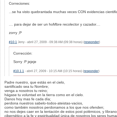
Correciones:
...se ha visto quebrantada muchas veces CON evidencias cientific
.... para dejar de ser un hoMbre recolector y cazador....
zorry ;P
#10.1
Jeny - abril 27, 2009 - 09:38 AM (09:38 horas) (
responder
)
Corrección:
Sorry :P jejeje
#10.1.1
- abril 27, 2009 - 10:15 AM (10:15 horas) (
responder
)
Padre nuestro, que estás en el cielo,
santificado sea tu Nombre;
venga a nosotros tu reino;
hágase tu voluntad en la tierra como en el cielo.
Danos hoy mas fe cada día;
perdona nuestros sabelo-todos-ateistas-vacios,
como también nosotros perdonamos a los que nos ofenden;
no nos dejes caer en la tentación de estos post polémicos, y líbrano
cibernético a la fe y espiritualidad única de nosotros los seres hum