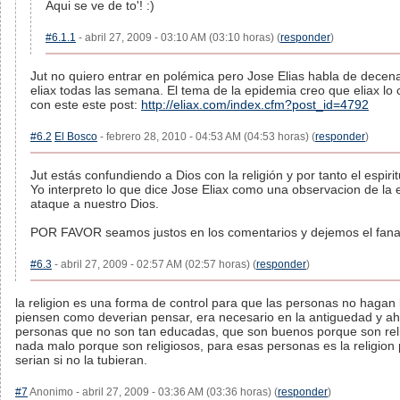
Aqui se ve de to'! :)
#6.1.1
- abril 27, 2009 - 03:10 AM (03:10 horas) (
responder
)
Jut no quiero entrar en polémica pero Jose Elias habla de decen
eliax todas las semana. El tema de la epidemia creo que eliax lo
con este este post:
http://eliax.com/index.cfm?post_id=4792
#6.2
El Bosco
- febrero 28, 2010 - 04:53 AM (04:53 horas) (
responder
)
Jut estás confundiendo a Dios con la religión y por tanto el espiri
Yo interpreto lo que dice Jose Eliax como una observacion de la 
ataque a nuestro Dios.
POR FAVOR seamos justos en los comentarios y dejemos el fanat
#6.3
- abril 27, 2009 - 02:57 AM (02:57 horas) (
responder
)
la religion es una forma de control para que las personas no hagan 
piensen como deverian pensar, era necesario en la antiguedad y ah
personas que no son tan educadas, que son buenos porque son rel
nada malo porque son religiosos, para esas personas es la religio
serian si no la tubieran.
#7
Anonimo - abril 27, 2009 - 03:36 AM (03:36 horas) (
responder
)