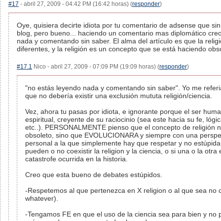
#17
- abril 27, 2009 - 04:42 PM (16:42 horas) (
responder
)
Oye, quisiera decirte idiota por tu comentario de adsense que sin
blog, pero bueno... haciendo un comentario mas diplomático cre
nada y comentando sin saber. El alma del artículo es que la relig
diferentes, y la religión es un concepto que se está haciendo obs
#17.1
Nico - abril 27, 2009 - 07:09 PM (19:09 horas) (
responder
)
"no estás leyendo nada y comentando sin saber". Yo me referi
que no debería existir una exclusión mututa religión/ciencia.
Vez, ahora tu pasas por idiota, e ignorante porque el ser hum
espiritual, creyente de su raciocinio (sea este hacia su fe, lóg
etc..). PERSONALMENTE pienso que el concepto de religión no
obsoleto, sino que EVOLUCIONARA y siempre con una perspe
personal a la que simplemente hay que respetar y no estúpid
pueden o no coexistir la religion y la ciencia, o si una o la otr
catastrofe ocurrida en la historia.
Creo que esta bueno de debates estúpidos.
-Respetemos al que pertenezca en X religion o al que sea no c
whatever).
-Tengamos FE en que el uso de la ciencia sea para bien y no 