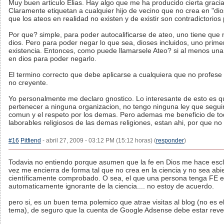
Muy buen articulo Elias. Hay algo que me ha producido cierta gracia 
Claramente etiquetan a cualquier hijo de vecino que no crea en "dio
que los ateos en realidad no existen y de existir son contradictorios 
Por que? simple, para poder autocalificarse de ateo, uno tiene que 
dios. Pero para poder negar lo que sea, dioses incluidos, uno prime
existencia. Entonces, como puede llamarsele Ateo? si al menos una
en dios para poder negarlo.
El termino correcto que debe aplicarse a cualquiera que no profese
no creyente.
Yo personalmente me declaro gnostico. Lo interesante de esto es q
pertenecer a ninguna organizacion, no tengo ninguna ley que seguir
comun y el respeto por los demas. Pero ademas me beneficio de tod
laborables religiosos de las demas religiones, estan ahi, por que n
#16
Pitfiend
- abril 27, 2009 - 03:12 PM (15:12 horas) (
responder
)
Todavia no entiendo porque asumen que la fe en Dios me hace escla
vez me encierra de forma tal que no crea en la ciencia y no sea abie
científicamente comprobado. O sea, el que una persona tenga FE e
automaticamente ignorante de la ciencia.... no estoy de acuerdo.
pero si, es un buen tema polemico que atrae visitas al blog (no es el
tema), de seguro que la cuenta de Google Adsense debe estar rev