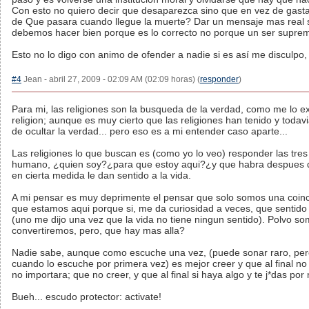
Con esto no quiero decir que desaparezca sino que en vez de gast
de Que pasara cuando llegue la muerte? Dar un mensaje mas real s
debemos hacer bien porque es lo correcto no porque un ser supre
Esto no lo digo con animo de ofender a nadie si es así me disculpo,
#4
Jean - abril 27, 2009 - 02:09 AM (02:09 horas) (
responder
)
Para mi, las religiones son la busqueda de la verdad, como me lo ex
religion; aunque es muy cierto que las religiones han tenido y todavi
de ocultar la verdad... pero eso es a mi entender caso aparte...
Las religiones lo que buscan es (como yo lo veo) responder las tres
humano, ¿quien soy?¿para que estoy aqui?¿y que habra despues 
en cierta medida le dan sentido a la vida.
A mi pensar es muy deprimente el pensar que solo somos una coinci
que estamos aqui porque si, me da curiosidad a veces, que sentido 
(uno me dijo una vez que la vida no tiene ningun sentido). Polvo s
convertiremos, pero, que hay mas alla?
Nadie sabe, aunque como escuche una vez, (puede sonar raro, per
cuando lo escuche por primera vez) es mejor creer y que al final no
no importara; que no creer, y que al final si haya algo y te j*das por
Bueh... escudo protector: activate!