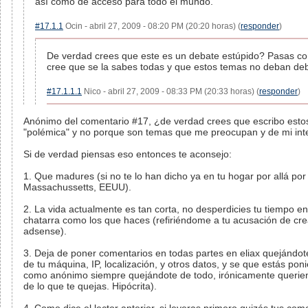
así como de acceso para todo el mundo.
#17.1.1
Ocin - abril 27, 2009 - 08:20 PM (20:20 horas) (
responder
)
De verdad crees que este es un debate estúpido? Pasas co
cree que se la sabes todas y que estos temas no deban deb
#17.1.1.1
Nico - abril 27, 2009 - 08:33 PM (20:33 horas) (
responder
)
Anónimo del comentario #17, ¿de verdad crees que escribo estos
"polémica" y no porque son temas que me preocupan y de mi int
Si de verdad piensas eso entonces te aconsejo:
1. Que madures (si no te lo han dicho ya en tu hogar por allá po
Massachussetts, EEUU).
2. La vida actualmente es tan corta, no desperdicies tu tiempo 
chatarra como los que haces (refiriéndome a tu acusación de cr
adsense).
3. Deja de poner comentarios en todas partes en eliax quejándot
de tu máquina, IP, localización, y otros datos, y se que estás po
como anónimo siempre quejándote de todo, irónicamente querie
de lo que te quejas. Hipócrita).