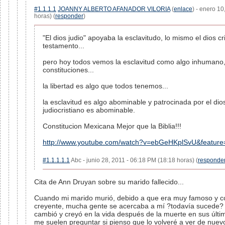
#1.1.1.1
JOANNY ALBERTO AFANADOR VILORIA
(
enlace
) - enero 1
horas) (
responder
)
"El dios judio" apoyaba la esclavitudo, lo mismo el dios c
testamento...
pero hoy todos vemos la esclavitud como algo inhumano,
constituciones...
la libertad es algo que todos tenemos...
la esclavitud es algo abominable y patrocinada por el dios 
judiocristiano es abominable.
Constitucion Mexicana Mejor que la Biblia!!!
http://www.youtube.com/watch?v=ebGeHKplSvU&featur
#1.1.1.1.1
Abc - junio 28, 2011 - 06:18 PM (18:18 horas) (
responde
Cita de Ann Druyan sobre su marido fallecido...
Cuando mi marido murió, debido a que era muy famoso y c
creyente, mucha gente se acercaba a mí ?todavía sucede? 
cambió y creyó en la vida después de la muerte en sus úl
me suelen preguntar si pienso que lo volveré a ver de nuev