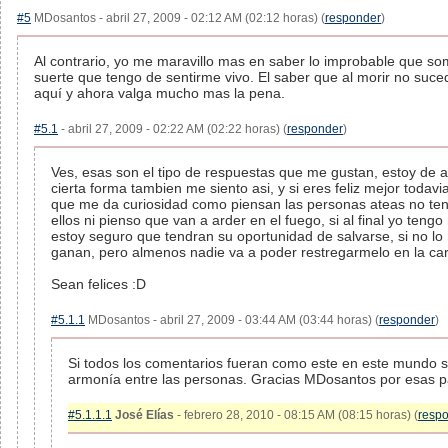
#5
MDosantos - abril 27, 2009 - 02:12 AM (02:12 horas) (
responder
)
Al contrario, yo me maravillo mas en saber lo improbable que som
suerte que tengo de sentirme vivo. El saber que al morir no suc
aquí y ahora valga mucho mas la pena.
#5.1
- abril 27, 2009 - 02:22 AM (02:22 horas) (
responder
)
Ves, esas son el tipo de respuestas que me gustan, estoy de 
cierta forma tambien me siento asi, y si eres feliz mejor todavi
que me da curiosidad como piensan las personas ateas no te
ellos ni pienso que van a arder en el fuego, si al final yo tengo
estoy seguro que tendran su oportunidad de salvarse, si no lo
ganan, pero almenos nadie va a poder restregarmelo en la cara
Sean felices :D
#5.1.1
MDosantos - abril 27, 2009 - 03:44 AM (03:44 horas) (
responder
)
Si todos los comentarios fueran como este en este mundo 
armonía entre las personas. Gracias MDosantos por esas p
#5.1.1.1
José Elías
- febrero 28, 2010 - 08:15 AM (08:15 horas) (
resp