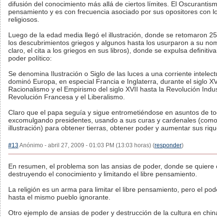
difusión del conocimiento más allá de ciertos límites. El Oscurantism
pensamiento y es con frecuencia asociado por sus opositores con 
religiosos.
Luego de la edad media llegó el illustración, donde se retomaron 
los descubrimientos griegos y algunos hasta los usurparon a su n
claro, el cita a los griegos en sus libros), donde se expulsa definitiv
poder político:
Se denomina Ilustración o Siglo de las luces a una corriente intele
dominó Europa, en especial Francia e Inglaterra, durante el siglo XV
Racionalismo y el Empirismo del siglo XVII hasta la Revolución Industr
Revolución Francesa y el Liberalismo.
Claro que el papa seguía y sigue entrometiéndose en asuntos de to
excomulgando presidentes, usando a sus curas y cardenales (como 
illustración) para obtener tierras, obtener poder y aumentar sus riq
#13
Anónimo - abril 27, 2009 - 01:03 PM (13:03 horas) (
responder
)
En resumen, el problema son las ansias de poder, donde se quiere o
destruyendo el conocimiento y limitando el libre pensamiento.
La religión es un arma para limitar el libre pensamiento, pero el pode
hasta el mismo pueblo ignorante.
Otro ejemplo de ansias de poder y destrucción de la cultura en chi