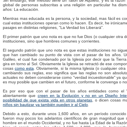
Sin embargo, ese método tiene un Talón de Aquilesl, y es la razón p
global de personas subscritas a una religión en particular ha dism
años: La educación.
Mientras mas educada es la persona, y la sociedad, mas fácil es co
cual estas instituciones operan como lo hacen. Es decir, he irónic
pasajes en distintas religiones, "La Verdad los Liberará".
El primer patrón que uno nota es que no fue Dios (o cualquier otra 
instituciones, sino que hombres comunes y corrientes.
El segundo patrón que uno nota es que estas instituciones no sigue
que han cambiado su punto de vista con el pasar de los años. 
Galileo, el cual fue condenado por la Iglesia por decir que la Tier
gira en torno al Sol. Obviamente la Iglesia se retractó de ese compo
cosas
como esta
. Obviamente, si la misma Iglesia (o cualquier otra i
cambiando sus reglas, eso significa que las reglas no son absoluta
actuales no deben considerarse como "verdad incuestionable" ya q
es muy posible que cambien en el futuro, conforme le convenga o no a
Es por eso que con el pasar de los años entidades como el 
abiertamente que
creen en la Evolución y no en un Diseño Intel
posibilidad de que exista vida en otros planetas
, o dicen cosas 
niños sin bautizar ya también pueden ir al Cielo
.
Debido a esto, durante unos 1,600 años, en un período conocid
fueron muy pocos los adelantos científicos de gran magnitud que 
hombre en el mundo Occidental, y no fue hasta La Edad de la Razó