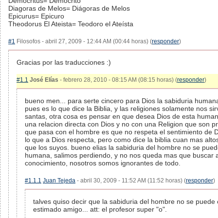
Democritus= Demócrito
Diagoras de Melos= Diágoras de Melos
Epicurus= Epicuro
Theodorus El Ateista= Teodoro el Ateísta
#1
Filosofos - abril 27, 2009 - 12:44 AM (00:44 horas) (
responder
)
Gracias por las traducciones :)
#1.1
José Elías
- febrero 28, 2010 - 08:15 AM (08:15 horas) (
responder
)
bueno men... para serte cincero para Dios la sabiduria hum
pues es lo que dice la Biblia, y las religiones solamente nos si
santas, otra cosa es pensar en que desea Dios de esta human
una relacion directa con Dios y no con una Religion que son pr
que pasa con el hombre es que no respeta el sentimiento de 
lo que a Dios respecta, pero como dice la biblia cuan mas alt
que los suyos. bueno elias la sabiduria del hombre no se pue
humana, salimos perdiendo, y no nos queda mas que buscar al
conocimiento, nosotros somos ignorantes de todo.
#1.1.1
Juan Tejeda
- abril 30, 2009 - 11:52 AM (11:52 horas) (
responder
)
talves quiso decir que la sabiduria del hombre no se puede 
estimado amigo... att: el profesor super "o".