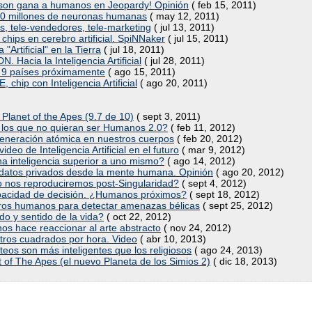
on gana a humanos en Jeopardy! Opinión
( feb 15, 2011)
000 millones de neuronas humanas
( may 12, 2011)
, tele-vendedores, tele-marketing
( jul 13, 2011)
 chips en cerebro artificial. SpiNNaker
( jul 15, 2011)
Artificial" en la Tierra
( jul 18, 2011)
 Hacia la Inteligencia Artificial
( jul 28, 2011)
n 9 países próximamente
( ago 15, 2011)
chip con Inteligencia Artificial
( ago 20, 2011)
 Planet of the Apes (9.7 de 10)
( sept 3, 2011)
 los que no quieran ser Humanos 2.0?
( feb 11, 2012)
regeneración atómica en nuestros cuerpos
( feb 20, 2012)
o de Inteligencia Artificial en el futuro
( mar 9, 2012)
na inteligencia superior a uno mismo?
( ago 14, 2012)
datos privados desde la mente humana. Opinión
( ago 20, 2012)
o nos reproduciremos post-Singularidad?
( sept 4, 2012)
pacidad de decisión. ¿Humanos próximos?
( sept 18, 2012)
bros humanos para detectar amenazas bélicas
( sept 25, 2012)
ado y sentido de la vida?
( oct 22, 2012)
 nos hace reaccionar al arte abstracto
( nov 24, 2012)
tros cuadrados por hora. Video
( abr 10, 2013)
eos son más inteligentes que los religiosos
( ago 24, 2013)
of The Apes (el nuevo Planeta de los Simios 2)
( dic 18, 2013)