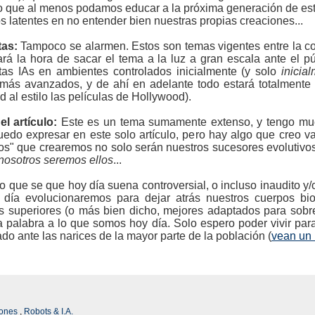
ro que al menos podamos educar a la próxima generación de est
s latentes en no entender bien nuestras propias creaciones...
tas:
Tampoco se alarmen. Estos son temas vigentes entre la co
ará la hora de sacar el tema a la luz a gran escala ante el p
as IAs en ambientes controlados inicialmente (y solo
inicia
más avanzados, y de ahí en adelante todo estará totalmente 
 al estilo las películas de Hollywood).
l artículo:
Este es un tema sumamente extenso, y tengo mu
edo expresar en este solo artículo, pero hay algo que creo va
cos" que crearemos no solo serán nuestros sucesores evolutiv
nosotros seremos ellos
...
go que se que hoy día suena controversial, o incluso inaudito y/
día evolucionaremos para dejar atrás nuestros cuerpos bi
s superiores (o más bien dicho, mejores adaptados para sobre
a palabra a lo que somos hoy día. Solo espero poder vivir para
iado ante las narices de la mayor parte de la población (
vean un 
iones
,
Robots & I.A.