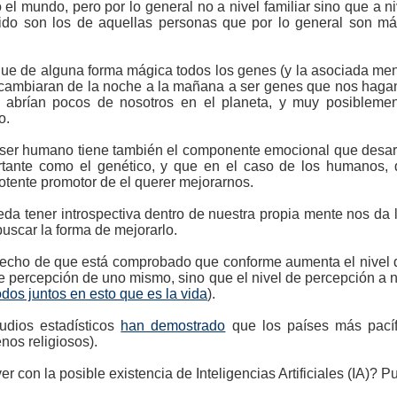
 el mundo, pero por lo general no a nivel familiar sino que a n
ido son los de aquellas personas que por lo general son má
e de alguna forma mágica todos los genes (y la asociada menta
cambiaran de la noche a la mañana a ser genes que nos haga
abrían pocos de nosotros en el planeta, y muy posiblemen
o.
 ser humano tiene también el componente emocional que desarro
tante como el genético, y que en el caso de los humanos,
potente promotor de el querer mejorarnos.
eda tener introspectiva dentro de nuestra propia mente nos d
uscar la forma de mejorarlo.
hecho de que está comprobado que conforme aumenta el nivel 
 percepción de uno mismo, sino que el nivel de percepción a ni
dos juntos en esto que es la vida
).
tudios estadísticos
han demostrado
que los países más pacíf
nos religiosos).
er con la posible existencia de Inteligencias Artificiales (IA)? P