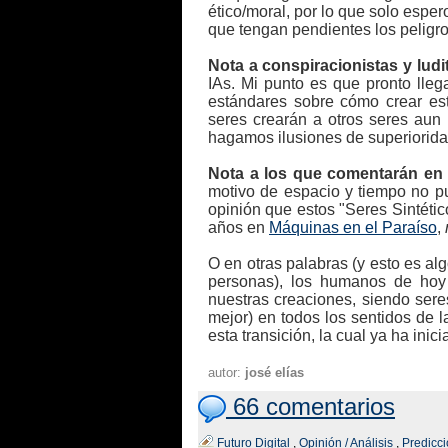
ético/moral, por lo que solo espe
que tengan pendientes los peligro
Nota a conspiracionistas y ludi
IAs. Mi punto es que pronto lleg
estándares sobre cómo crear est
seres crearán a otros seres aun 
hagamos ilusiones de superioridad
Nota a los que comentarán en e
motivo de espacio y tiempo no pu
opinión que estos "Seres Sintéti
años en
Máquinas en el Paraíso
,
O en otras palabras (y esto es al
personas), los humanos de hoy 
nuestras creaciones, siendo sere
mejor) en todos los sentidos de l
esta transición, la cual ya ha inic
autor:
josé elías
66 comentarios
Futuro Digital
,
Opinión / Análisis
,
Predicc