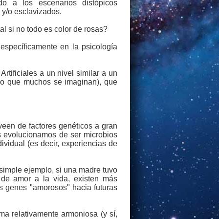
do a los escenarios distópicos
y/o esclavizados.
l si no todo es color de rosas?
 específicamente en la psicología
tificiales a un nivel similar a un
 lo que muchos se imaginan), que
veen de factores genéticos a gran
s evolucionamos de ser microbios
vidual (es decir, experiencias de
simple ejemplo, si una madre tuvo
 de amor a la vida, existen más
us genes "amorosos" hacia futuras
ma relativamente armoniosa (y sí,