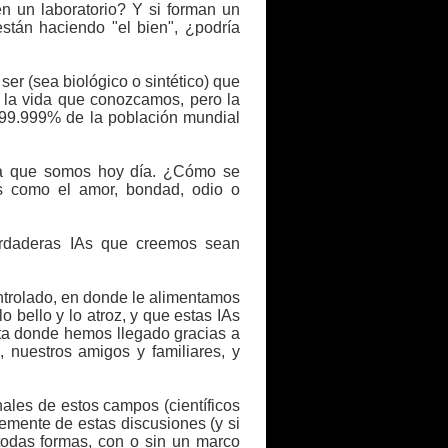
n un laboratorio? Y si forman un
stán haciendo "el bien", ¿podría
ser (sea biológico o sintético) que
a la vida que conozcamos, pero la
 99.999% de la población mundial
rma que somos hoy día. ¿Cómo se
os como el amor, bondad, odio o
erdaderas IAs que creemos sean
ntrolado, en donde le alimentamos
o bello y lo atroz, y que estas IAs
ta donde hemos llegado gracias a
nuestros amigos y familiares, y
nales de estos campos (científicos
emente de estas discusiones (y si
de todas formas, con o sin un marco