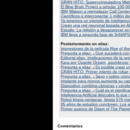
GRAN HITO: Supercomputadora Wats
El Blue Brain Project a simular 100,
IBM Watson a reemplazar Call Centers
Científicos a interconectar 1 millón de
Ya tenemos un ejemplo de Inteligencia "
Crean una red neuronal basada en ADN.
Estudio: La religión a desaparecer e
IBM llega a segunda fase de SyNAPSE, 
Posteriormente en eliax:
Impresiones de la película Rise of the
Pregunta a eliax: ¿Qué sucederá con
Editorial eliax: Implicaciones de la 
Kara por Quantic Dream, asombroso vide
Pregunta a eliax: ¿Es posible crear u
GRAN HITO: Primer intento de robar 
Pregunta a eliax: ¿Sexo y sobre cóm
Implante para monos aumenta su ca
Dispositivo combina cámaras y cere
Pregunta a eliax: ¿Cuál es el signific
Inteligencia Artificial descubre lo que
Robot limpia-ventanas, limpia 576 me
85 años de estudios concluyen: Los at
Primer avance de Dawn of The Planet 
Comentarios