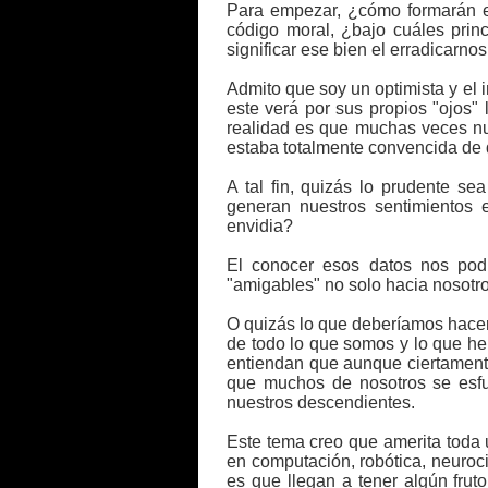
Para empezar, ¿cómo formarán es
código moral, ¿bajo cuáles prin
significar ese bien el erradicarno
Admito que soy un optimista y el i
este verá por sus propios "ojos"
realidad es que muchas veces nu
estaba totalmente convencida de q
A tal fin, quizás lo prudente 
generan nuestros sentimientos 
envidia?
El conocer esos datos nos pod
"amigables" no solo hacia nosotr
O quizás lo que deberíamos hacer
de todo lo que somos y lo que hemo
entiendan que aunque ciertament
que muchos de nosotros se esfu
nuestros descendientes.
Este tema creo que amerita toda u
en computación, robótica, neuroc
es que llegan a tener algún fruto 