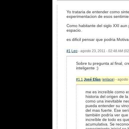
Yo trataria de entender como sinte
experimentacion de esos sentimien
Como habitante del siglo XXI aun 
espacio.
es dificil pensar que podria Moti
#1
Leo
- agosto 23, 2011 - 02:48 AM (02
Sobre tu pregunta al final, 
inteligente :)
#1.1
José Elías
(
enlace
) - agosto
me es increíble como e
historia del origen de l
como una inevitable nec
pueda entender su vincu
del mas fuerte. Ese ser
también podría ver que
increíble de todo es qu
acumulativa. Se recon
conocimiento inicial se