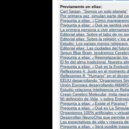
Previamente en eliax:
Carl Sagan, "Somos un solo planeta"
Por primera vez, simulan parte del c
Pregunta a eliax: ¿Cómo manejaremo
Pregunta a eliax: ¿Qué se sentirá vivir
La primera persona a vivir eternamen
Editorial eliax: Sobre el tabú de no pod
Editorial eliax: Sobre la religión y l
Estudio: Los países menos religiosos
Editorial eliax: Las ciudades del futur
Segun Blue Brain, tendremos Cerebro
Pregunta a eliax: ¿Reemplazarán los
El fin del alma tradicional. Nuestra alm
Pregunta a eliax: ¿Qué es la Evoluci
Reflexiones 4: Justo en el momento de
Reflexiones 8: "Humano" en el diccion
EEUU desarrollando "Organismos Sint
Unión Europea desarrollando AMARSi
Estudio relaciona Inteligencia vs Reli
Crean Cerebro Molecular, imita neu
Mi definición de Vida, y sobre Entro
Pregunta a eliax: ¿Existe el Paraíso?
Pregunta a eliax: ¿Qué es La Singula
Organismos 100% artificiales y virtuale
Desarrollan NeuroChip que permite in
Las expectativas de vida y riqueza d
Pregunta a eliax: ¿Será posible trasp