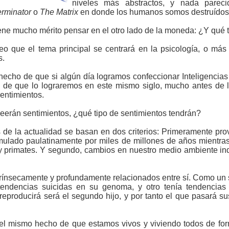
niveles más abstractos, y nada pareci
erminator
o
The Matrix
en donde los humanos somos destruídos 
ne mucho mérito pensar en el otro lado de la moneda: ¿Y qué ta
eo que el tema principal se centrará en la psicología, o más
s.
echo de que si algún día logramos confeccionar Inteligencias Ar
n de que lo lograremos en este mismo siglo, mucho antes de
entimientos.
erán sentimientos, ¿qué tipo de sentimientos tendrán?
de la actualidad se basan en dos criterios: Primeramente pro
lado paulatinamente por miles de millones de años mientra
 y primates. Y segundo, cambios en nuestro medio ambiente indi
ntrínsecamente y profundamente relacionados entre sí. Como un 
tendencias suicidas en su genoma, y otro tenía tendencias
reproducirá será el segundo hijo, y por tanto el que pasará s
el mismo hecho de que estamos vivos y viviendo todos de for