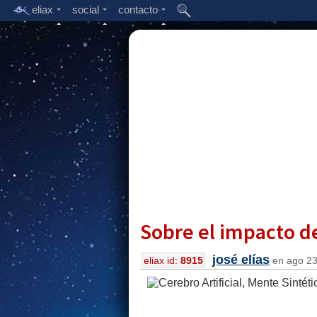
eliax
social
contacto
Sobre el impacto de 
josé elías
eliax id:
8915
en ago 23,