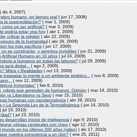
( dic 4, 2007)
erebro humano, en tiempo real
( jun 17, 2008)
s la superpoblación?
( mar 1, 2009)
 como un ser artificial?
( mar 3, 2009)
te podría estar viva hoy
( abr 1, 2009)
er criticar la religión
( abr 22, 2009)
os avances de la humanidad
( abr 26, 2009)
 son los más pacíficos
( jun 17, 2009)
o no se construirán, y seremos invisibles
( jun 21, 2009)
 Artificial Humano en 10 años
( jul 24, 2009)
 robots a humanos en todas las labores?
( jul 29, 2009)
a será digital...
( ago 2, 2009)
ón? Mitos y Realidades
( oct 13, 2009)
 traspasar tu mente a un ambiente sintético...
( nov 8, 2009)
ario...
( nov 12, 2009)
éticos Inmortales"
( feb 8, 2010)
, robots que aprenden de humanos. Opinión
( mar 14, 2010)
gión vs Liberalismo vs Sexo
( mar 15, 2010)
ronas humanas con nanotecnología
( abr 28, 2010)
pía y La Segunda Ley de la Termodinámica
( jun 14, 2010)
( jul 19, 2010)
ridad?
( jul 23, 2010)
s desarrollan inicios de inteligencia
( ago 9, 2010)
tegrar células cerebrales con chips
( ago 12, 2010)
el mundo en los últimos 200 años (video)
( dic 17, 2010)
asar nuestra consciencia a un clon?
( ene 25, 2011)