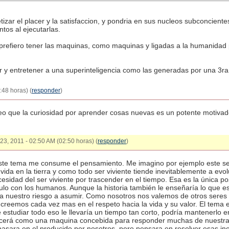
tizar el placer y la satisfaccion, y pondria en sus nucleos subconcientes
tos al ejecutarlas.
prefiero tener las maquinas, como maquinas y ligadas a la humanidad 
var y entretener a una superinteligencia como las generadas por una 3r
:48 horas) (
responder
)
creo que la curiosidad por aprender cosas nuevas es un potente motiva
 23, 2011 - 02:50 AM (02:50 horas) (
responder
)
ste tema me consume el pensamiento. Me imagino por ejemplo este se
a vida en la tierra y como todo ser viviente tiende inevitablemente a e
esidad del ser viviente por trascender en el tiempo. Esa es la única p
lo con los humanos. Aunque la historia también le enseñaría lo que es 
ia nuestro riesgo a asumir. Como nosotros nos valemos de otros seres 
 creemos cada vez mas en el respeto hacia la vida y su valor. El tema
e estudiar todo eso le llevaría un tiempo tan corto, podría mantenerl
ocerá como una maquina concebida para responder muchas de nuestra
 basara en el producido por nosotros, pero pensara en resolver esas in