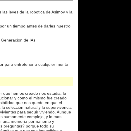
 las leyes de la robotica de Asimov y la
por un tiempo antes de darles nuestro
a Generacion de IAs.
dor para entretener a cualquier mente
r que hemos creado nos estudia, la
volucionar y como el mismo fue creado
osibilidad que nos quede en que el
la selección natural y la supervivencia
vivientes para seguir viviendo. Aunque
 es sumamente complejo, y lo mas
o en una memoria permanente y
s preguntas? porque todo su
cógnitas que nos son imposibles a