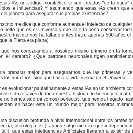
tas IAs un código moral/ético si son creados "de la nada" e
cipios e influencias? Y asumiendo que estas IAs crean que e
s del planeta para asegurar sus propias existencias?
nstinto me dice que conforme aumenta el intelecto de cualquier 
 lo bello que es el Universo y que vale la pena conservar tod
estro instinto nos ha fallado antes (hace apenas 500 años el
ue la Tierra era plana).
sea que nos conozcamos a nosotros mismo primero en la fo
en el cerebro? ¿Qué patrones neuronales rigen sentimient
ría preparar mejor para asegurarnos que las primeras y v
os los humanos, sino que hacia la vida misma en el Universo.
 es evolucionar paulatinamente a estas IAs en un ambiente co
s sido a través de toda nuestra historia, lo bueno y lo malo, l
e no hemos sido (ni somos) perfectos, que hemos llegado has
erzan en hacer este un mundo mejor para nosotros mismos, 
na discusión profunda a nivel internacional entre los profesio
iencia, psicología, etc), aunque algo me dice que independient
útil), que estas Inteligencias Artificiales llegarán a existir 