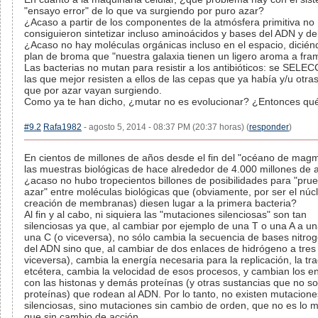
"ensayo error" de lo que va surgiendo por puro azar?
¿Acaso a partir de los componentes de la atmósfera primitiva no
consiguieron sintetizar incluso aminoácidos y bases del ADN y d
¿Acaso no hay moléculas orgánicas incluso en el espacio, dicié
plan de broma que "nuestra galaxia tienen un ligero aroma a fr
Las bacterias no mutan para resistir a los antibióticos: se SEL
las que mejor resisten a ellos de las cepas que ya había y/u otr
que por azar vayan surgiendo.
Como ya te han dicho, ¿mutar no es evolucionar? ¿Entonces qu
#9.2
Rafa1982
- agosto 5, 2014 - 08:37 PM (20:37 horas) (
responder
)
En cientos de millones de años desde el fin del "océano de mag
las muestras biológicas de hace alrededor de 4.000 millones de 
¿acaso no hubo tropecientos billones de posibilidades para "pru
azar" entre moléculas biológicas que (obviamente, por ser el núc
creación de membranas) diesen lugar a la primera bacteria?
Al fin y al cabo, ni siquiera las "mutaciones silenciosas" son tan
silenciosas ya que, al cambiar por ejemplo de una T o una A a u
una C (o viceversa), no sólo cambia la secuencia de bases nitro
del ADN sino que, al cambiar de dos enlaces de hidrógeno a tres
viceversa), cambia la energía necesaria para la replicación, la tr
etcétera, cambia la velocidad de esos procesos, y cambian los e
con las histonas y demás proteínas (y otras sustancias que no s
proteínas) que rodean al ADN. Por lo tanto, no existen mutacione
silenciosas, sino mutaciones sin cambio de orden, que no es lo 
que sin cambio de acción.