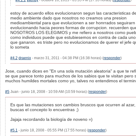
#4.1.1
Wendy
- octubre 16, 2013 - 05:35 PM (17:35 horas) (
responder
)
estoy de acuerdo ellos evolucionaron segun las caracteristicas d
medio ambiente dado que nosotros no creamos una presion
medioambiental para que evolucionen a ser honrrados seguirarn
evolucionando hacia peores formas de corrupcion. recuerden qu
NOSOTROS LOS ELEGIMOS y me refiero a nosotros como pueb
como individuos puede que estubiesemos en contra de cada uno
que ganaron. es triste pero no evolucionamos de querer el jefe q
lo someta
#4.2
draenix
- marzo 31, 2011 - 04:38 PM (16:38 horas) (
responder
)
Jose, cuando dices en "En una sola mutación aleatoria" a que te refi
se que parece tonto para muchos de los sabios que te visitan pero 
muchos humildes mortales como yo, talves no entendimos el termin
#5
Juan - junio 18, 2008 - 10:59 AM (10:59 horas) (
responder
)
Es que las mutaciones son cambios bruscos que ocurren al azar, 
buscas el concepto lo encuentras ;)
Jajaja recordando la biología de noveno =)
#5.1
- junio 18, 2008 - 05:55 PM (17:55 horas) (
responder
)