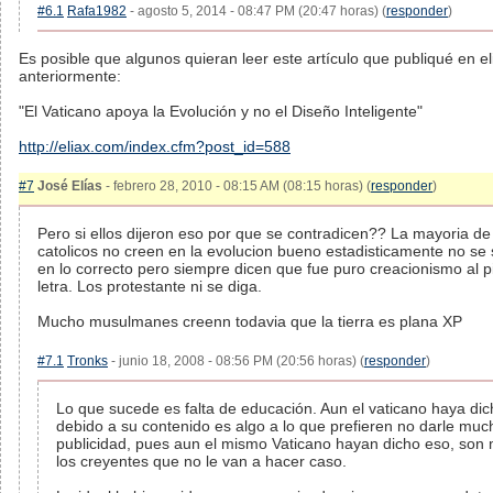
#6.1
Rafa1982
- agosto 5, 2014 - 08:47 PM (20:47 horas) (
responder
)
Es posible que algunos quieran leer este artículo que publiqué en el
anteriormente:
"El Vaticano apoya la Evolución y no el Diseño Inteligente"
http://eliax.com/index.cfm?post_id=588
#7
José Elías
- febrero 28, 2010 - 08:15 AM (08:15 horas) (
responder
)
Pero si ellos dijeron eso por que se contradicen?? La mayoria de
catolicos no creen en la evolucion bueno estadisticamente no se 
en lo correcto pero siempre dicen que fue puro creacionismo al p
letra. Los protestante ni se diga.
Mucho musulmanes creenn todavia que la tierra es plana XP
#7.1
Tronks
- junio 18, 2008 - 08:56 PM (20:56 horas) (
responder
)
Lo que sucede es falta de educación. Aun el vaticano haya dic
debido a su contenido es algo a lo que prefieren no darle muc
publicidad, pues aun el mismo Vaticano hayan dicho eso, son
los creyentes que no le van a hacer caso.