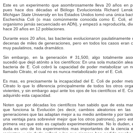
Este es un experimento que asombrosamente lleva 20 años en p
pues hace dos décadas el Biólogo Evolucionista Richard Lensk
Michigan State University
en los Estados Unidos tomó una única bact
Escherichia Coli (o mas comúnmente conocida como E. Coli, el
organismo jamás secuenciado en ADN), y empezó a reproducirla, div
hace 20 años en 12 poblaciones.
Durante esos 20 años, las bacterias evolucionaron paulatinamente 
decenas de miles de generaciones, pero en todos los casos eran 
muy paulatinos, nada dramático.
Sin embargo, en la generación # 31,500, algo totalmente as
sucedió que dejó atónito a los científicos: En una sola mutación aleat
bacteria de E. Coli cobró la capacidad de poder metabolizar un nu
llamado Citrato, el cual no es nunca metabolizado por el E. Coli.
Es mas, es precisamente la incapacidad del E. Coli de poder meta
Citrato lo que lo diferencia principalmente de todos los otros org
vivientes, y sin embargo aquí ante los ojos de los científicos el E. Co
adquirido esta capacidad.
Noten que por décadas los científicos han sabido que de esta ma
que funciona la Evolución (es decir, cambios aleatorios en las
generaciones que las adaptan mejor a su medio ambiente y por tanto
una ventaja para sobrevivir mejor que los otros patrones), pero es
primera vez que esto es captado experimentalmente. No lo duden, e
duda es uno de los experimentos mas importantes de la ciencia 