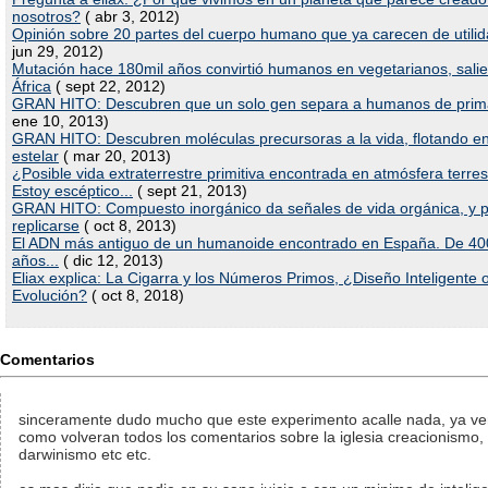
nosotros?
( abr 3, 2012)
Opinión sobre 20 partes del cuerpo humano que ya carecen de utili
jun 29, 2012)
Mutación hace 180mil años convirtió humanos en vegetarianos, sali
África
( sept 22, 2012)
GRAN HITO: Descubren que un solo gen separa a humanos de prim
ene 10, 2013)
GRAN HITO: Descubren moléculas precursoras a la vida, flotando e
estelar
( mar 20, 2013)
¿Posible vida extraterrestre primitiva encontrada en atmósfera terres
Estoy escéptico...
( sept 21, 2013)
GRAN HITO: Compuesto inorgánico da señales de vida orgánica, y 
replicarse
( oct 8, 2013)
El ADN más antiguo de un humanoide encontrado en España. De 40
años...
( dic 12, 2013)
Eliax explica: La Cigarra y los Números Primos, ¿Diseño Inteligente 
Evolución?
( oct 8, 2018)
Comentarios
sinceramente dudo mucho que este experimento acalle nada, ya ve
como volveran todos los comentarios sobre la iglesia creacionismo,
darwinismo etc etc.