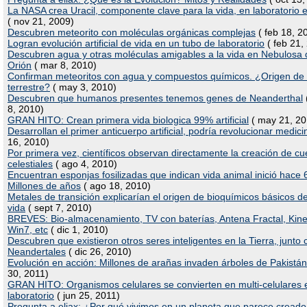
La NASA crea Uracil, componente clave para la vida, en laboratorio 
( nov 21, 2009)
Descubren meteorito con moléculas orgánicas complejas
( feb 18, 2
Logran evolución artificial de vida en un tubo de laboratorio
( feb 21,
Descubren agua y otras moléculas amigables a la vida en Nebulosa 
Orión
( mar 8, 2010)
Confirman meteoritos con agua y compuestos químicos. ¿Origen de 
terrestre?
( may 3, 2010)
Descubren que humanos presentes tenemos genes de Neanderthal
8, 2010)
GRAN HITO: Crean primera vida biologica 99% artificial
( may 21, 20
Desarrollan el primer anticuerpo artificial, podría revolucionar medici
16, 2010)
Por primera vez, científicos observan directamente la creación de c
celestiales
( ago 4, 2010)
Encuentran esponjas fosilizadas que indican vida animal inició hace 
Millones de años
( ago 18, 2010)
Metales de transición explicarían el origen de bioquímicos básicos de
vida
( sept 7, 2010)
BREVES: Bio-almacenamiento, TV con baterías, Antena Fractal, Kine
Win7, etc
( dic 1, 2010)
Descubren que existieron otros seres inteligentes en la Tierra, junto 
Neandertales
( dic 26, 2010)
Evolución en acción: Millones de arañas invaden árboles de Pakistán
30, 2011)
GRAN HITO: Organismos celulares se convierten en multi-celulares 
laboratorio
( jun 25, 2011)
Pregunta a eliax: ¿Por qué vivimos en un planeta que parece creado