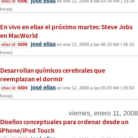
josé elías
eliax id:
4306
en ene 12, 2008 a las 03:28 PM ( 15:28
horas)
En vivo en eliax el próximo martes: Steve Jobs
en MacWorld
josé elías
eliax id:
4305
en ene 12, 2008 a las 06:15 AM ( 06:15
horas)
Desarrollan químicos cerebrales que
reemplazan el dormir
josé elías
eliax id:
4304
en ene 12, 2008 a las 05:03 AM ( 05:03
horas)
viernes, enero 11, 2008
Diseños conceptuales para ordenar desde un
iPhone/iPod Touch