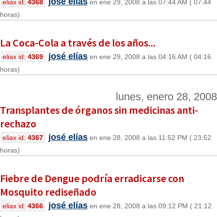
josé elías
eliax id:
4368
en ene 29, 2008 a las 07:44 AM ( 07:44
horas)
La Coca-Cola a través de los años...
josé elías
eliax id:
4369
en ene 29, 2008 a las 04:16 AM ( 04:16
horas)
lunes, enero 28, 2008
Transplantes de órganos sin medicinas anti-
rechazo
josé elías
eliax id:
4367
en ene 28, 2008 a las 11:52 PM ( 23:52
horas)
Fiebre de Dengue podría erradicarse con
Mosquito rediseñado
josé elías
eliax id:
4366
en ene 28, 2008 a las 09:12 PM ( 21:12