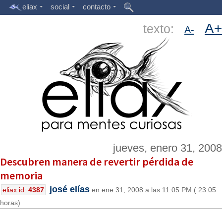
eliax
social
contacto
A+
texto:
A-
jueves, enero 31, 2008
Descubren manera de revertir pérdida de
memoria
josé elías
eliax id:
4387
en ene 31, 2008 a las 11:05 PM ( 23:05
horas)