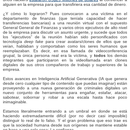
alguien en la empresa para que transfiriera esa cantidad de dinero.
¿Y cómo lo lograron? Pues convocaron a una víctima en el
departamento de finanzas (que teníala capacidad de hacer
transferencias bancarias) a una reunión virtual con el supuesto
General General de Finanzas y varios otros ejecutivos de alto nivel
de la empresa para discutir un asunto urgente, y sucede que todos
los “ejecutivos” de la reunión habían sido personificados con
tecnología
deep fake
para crear avatars/clones de ellos que se
veían, hablaban y comportaban como los seres humanos que
reemplazaban. Es decir, en esa llamada de videoconferencia
grupal, la única persona real era la víctima, y
todos
los demás
integrantes que participaron en la videollamada eran clones
digitales de sus otros compañeros de trabajo y superiores de la
empresa.
Estos avances en Inteligencia Artificial Generativa (IA que genera
desde cero cualquier tipo de contenido que puedas imaginar) están
proveyendo a una nueva generación de criminales digitales un
nuevo conjunto de herramientas para engañar, estafar, atacar,
sabotear, sobornar y robar a una escala hasta hace poco
inimaginable.
Estamos literalmente entrando a un umbral en donde se está
haciendo extremadamente difícil (por no decir casi imposible)
distinguir lo real de lo falso. Y el gran problema que eso trae es
que la sociedad humana desde sus orígenes se mantiene estable
en base a una sola cosa: La confianza.