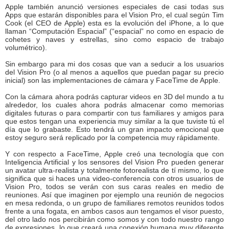
Apple también anunció versiones especiales de casi todas sus
Apps que estarán disponibles para el Vision Pro, el cual según Tim
Cook (el CEO de Apple) esta es la evolución del iPhone, a lo que
llaman “Computación Espacial” (“espacial” no como en espacio de
cohetes y naves y estrellas, sino como espacio de trabajo
volumétrico).
Sin embargo para mi dos cosas que van a seducir a los usuarios
del Vision Pro (o al menos a aquellos que puedan pagar su precio
inicial) son las implementaciones de cámara y FaceTime de Apple.
Con la cámara ahora podrás capturar videos en 3D del mundo a tu
alrededor, los cuales ahora podrás almacenar como memorias
digitales futuras o para compartir con tus familiares y amigos para
que estos tengan una experiencia muy similar a la que tuviste tú el
día que lo grabaste. Esto tendrá un gran impacto emocional que
estoy seguro será replicado por la competencia muy rápidamente.
Y con respecto a FaceTime, Apple creó una tecnología que con
Inteligencia Artificial y los sensores del Vision Pro pueden generar
un avatar ultra-realista y totalmente fotorealista de tí mismo, lo que
significa que si haces una video-conferencia con otros usuarios de
Vision Pro, todos se verán con sus caras reales en medio de
reuniones. Así que imaginen por ejemplo una reunión de negocios
en mesa redonda, o un grupo de familiares remotos reunidos todos
frente a una fogata, en ambos casos aun tengamos el visor puesto,
del otro lado nos percibirán como somos y con todo nuestro rango
de expresiones, lo que creará una conexión humana muy diferente