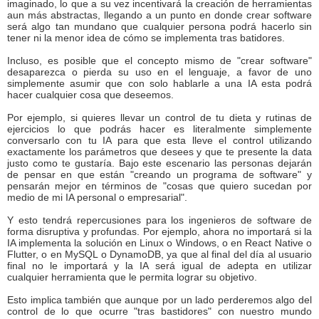
imaginado, lo que a su vez incentivará la creación de herramientas
aun más abstractas, llegando a un punto en donde crear software
será algo tan mundano que cualquier persona podrá hacerlo sin
tener ni la menor idea de cómo se implementa tras batidores.
Incluso, es posible que el concepto mismo de "crear software"
desaparezca o pierda su uso en el lenguaje, a favor de uno
simplemente asumir que con solo hablarle a una IA esta podrá
hacer cualquier cosa que deseemos.
Por ejemplo, si quieres llevar un control de tu dieta y rutinas de
ejercicios lo que podrás hacer es literalmente simplemente
conversarlo con tu IA para que esta lleve el control utilizando
exactamente los parámetros que desees y que te presente la data
justo como te gustaría. Bajo este escenario las personas dejarán
de pensar en que están "creando un programa de software" y
pensarán mejor en términos de "cosas que quiero sucedan por
medio de mi IA personal o empresarial".
Y esto tendrá repercusiones para los ingenieros de software de
forma disruptiva y profundas. Por ejemplo, ahora no importará si la
IA implementa la solución en Linux o Windows, o en React Native o
Flutter, o en MySQL o DynamoDB, ya que al final del día al usuario
final no le importará y la IA será igual de adepta en utilizar
cualquier herramienta que le permita lograr su objetivo.
Esto implica también que aunque por un lado perderemos algo del
control de lo que ocurre "tras bastidores" con nuestro mundo