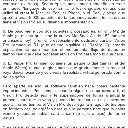
controles externos). Según Apple, puso mucho empeño en crear
un nuevo “lenguaje de uso” similar a los lenguajes de uso que
utilizó al crear la Mac, el iPod, el iPhone, y el iPad, y alega que
aplicó a unas 5,000 patentes de tantas innovaciones técnicas que
tiene el Vision Pro en su diseño e implementación.
8. De paso viene con dos potentes procesadores, un chip M2 de
Apple (el mismo que tiene la nueva MacBook Air de 15” también
anunciada hoy), y un chip especialmente dedicado para el Vision
Pro llamado el R1 (que asumo significa el “Reality 1”), creado
especialmente para manejar el monumental flujo de datos en
tiempo real que debe procesar el Vision Pro para todo lo que hace.
9. El Vision Pro también contiene un pequeño dial (similar al del
Apple Watch) el cual al girar haces que gradualmente la realidad
vaya desvaneciendo y solo veas la realidad virtual generada dentro
de las gafas.
Pero aparte de eso, el software también hace cosas bastante
impresionantes. Por ejemplo, cuando alguien se aproxima a ti, el
Vision Pro detecta eso y te superimpone de forma gradual la
persona para que la veas y puedas interactuar con ella, mientras
que al mismo tiempo el Vision Pro despliega la imagen de tus ojos
en formato casi holográfico para que la persona note que la estás
viendo y puedan hablar cara a cara (o ojos a ojos) de forma
natural.
Y es bueno notar que para que todo esto se haga posible que el