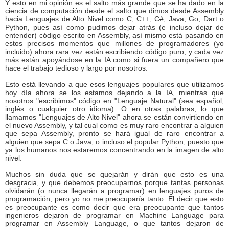
Y esto en mi opinión es el salto más grande que se ha dado en la
ciencia de computación desde el salto que dimos desde Assembly
hacia Lenguajes de Alto Nivel como C, C++, C#, Java, Go, Dart o
Python, pues así como pudimos dejar atrás (e incluso dejar de
entender) código escrito en Assembly, así mismo está pasando en
estos precisos momentos que millones de programadores (yo
incluido) ahora rara vez están escribiendo código puro, y cada vez
más están apoyándose en la IA como si fuera un compañero que
hace el trabajo tedioso y largo por nosotros.
Esto está llevando a que esos lenguajes populares que utilizamos
hoy día ahora se los estamos dejando a la IA, mientras que
nosotros "escribimos" código en "Lenguaje Natural" (sea español,
inglés o cualquier otro idioma). O en otras palabras, lo que
llamamos "Lenguajes de Alto Nivel" ahora se están convirtiendo en
el nuevo Assembly, y tal cual como es muy raro encontrar a alguien
que sepa Assembly, pronto se hará igual de raro encontrar a
alguien que sepa C o Java, o incluso el popular Python, puesto que
ya los humanos nos estaremos concentrando en la imagen de alto
nivel.
Muchos sin duda que se quejarán y dirán que esto es una
desgracia, y que debemos preocuparnos porque tantas personas
olvidarán (o nunca llegarán a programar) en lenguajes puros de
programación, pero yo no me preocuparía tanto: El decir que esto
es preocupante es como decir que era preocupante que tantos
ingenieros dejaron de programar en Machine Language para
programar en Assembly Language, o que tantos dejaron de