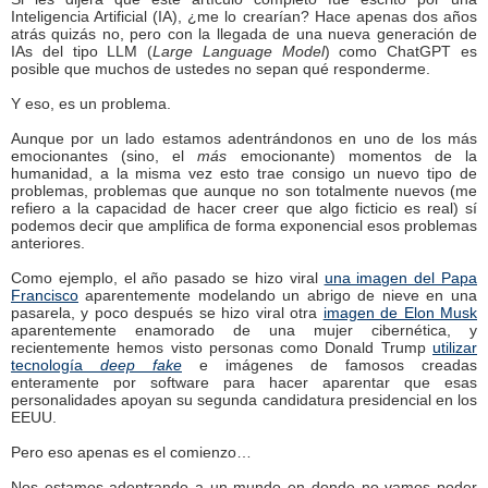
Inteligencia Artificial (IA), ¿me lo crearían? Hace apenas dos años
atrás quizás no, pero con la llegada de una nueva generación de
IAs del tipo LLM (
Large Language Model
) como ChatGPT es
posible que muchos de ustedes no sepan qué responderme.
Y eso, es un problema.
Aunque por un lado estamos adentrándonos en uno de los más
emocionantes (sino, el
más
emocionante) momentos de la
humanidad, a la misma vez esto trae consigo un nuevo tipo de
problemas, problemas que aunque no son totalmente nuevos (me
refiero a la capacidad de hacer creer que algo ficticio es real) sí
podemos decir que amplifica de forma exponencial esos problemas
anteriores.
Como ejemplo, el año pasado se hizo viral
una imagen del Papa
Francisco
aparentemente modelando un abrigo de nieve en una
pasarela, y poco después se hizo viral otra
imagen de Elon Musk
aparentemente enamorado de una mujer cibernética, y
recientemente hemos visto personas como Donald Trump
utilizar
tecnología
deep fake
e imágenes de famosos creadas
enteramente por software para hacer aparentar que esas
personalidades apoyan su segunda candidatura presidencial en los
EEUU.
Pero eso apenas es el comienzo…
Nos estamos adentrando a un mundo en donde no vamos poder