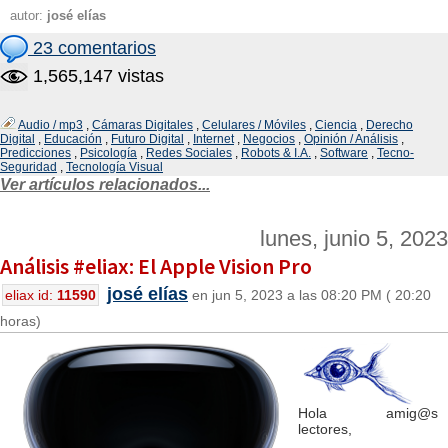
autor:
josé elías
23 comentarios
1,565,147 vistas
Audio / mp3
,
Cámaras Digitales
,
Celulares / Móviles
,
Ciencia
,
Derecho
Digital
,
Educación
,
Futuro Digital
,
Internet
,
Negocios
,
Opinión / Análisis
,
Predicciones
,
Psicología
,
Redes Sociales
,
Robots & I.A.
,
Software
,
Tecno-
Seguridad
,
Tecnología Visual
Ver artículos relacionados...
lunes, junio 5, 2023
Análisis #eliax: El Apple Vision Pro
josé elías
eliax id:
11590
en jun 5, 2023 a las 08:20 PM ( 20:20
horas)
Hola amig@s
lectores,