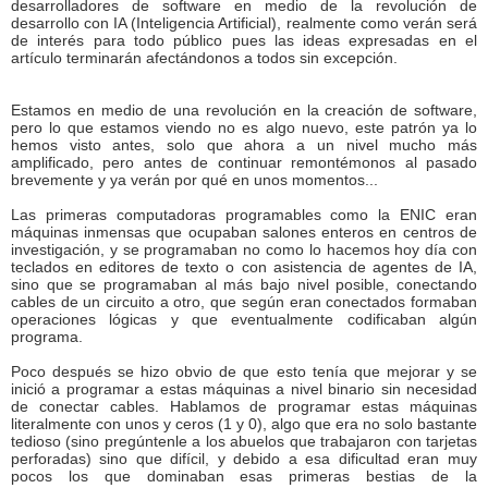
desarrolladores de software en medio de la revolución de
desarrollo con IA (Inteligencia Artificial), realmente como verán será
de interés para todo público pues las ideas expresadas en el
artículo terminarán afectándonos a todos sin excepción.
Estamos en medio de una revolución en la creación de software,
pero lo que estamos viendo no es algo nuevo, este patrón ya lo
hemos visto antes, solo que ahora a un nivel mucho más
amplificado, pero antes de continuar remontémonos al pasado
brevemente y ya verán por qué en unos momentos...
Las primeras computadoras programables como la ENIC eran
máquinas inmensas que ocupaban salones enteros en centros de
investigación, y se programaban no como lo hacemos hoy día con
teclados en editores de texto o con asistencia de agentes de IA,
sino que se programaban al más bajo nivel posible, conectando
cables de un circuito a otro, que según eran conectados formaban
operaciones lógicas y que eventualmente codificaban algún
programa.
Poco después se hizo obvio de que esto tenía que mejorar y se
inició a programar a estas máquinas a nivel binario sin necesidad
de conectar cables. Hablamos de programar estas máquinas
literalmente con unos y ceros (1 y 0), algo que era no solo bastante
tedioso (sino pregúntenle a los abuelos que trabajaron con tarjetas
perforadas) sino que difícil, y debido a esa dificultad eran muy
pocos los que dominaban esas primeras bestias de la