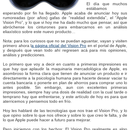
El día que muchos
estábamos
esperando por fin ha llegado. Apple acaba de anunciar hoy sus
rumoreadas (por años) gafas de “realidad extendida”, el “Apple
Vision Pro”, y lo que vi hoy me ha dado mucho que pensar, así que
abróchense los cinturones para embarcarnos en un análisis
eliaxístico sobre este nuevo producto…
Nota: para los curiosos que no se puedan aguantar, vayan y visiten
primero ahora l
a página oficial del Vision Pro
en el portal de Apple,
y después que vean todo ahí regresen acá para mis opiniones,
análisis y predicciones.
Lo primero que voy a decir en cuanto a primeras impresiones es
que hay que aplaudir la maquinaria mercadológica de Apple, es
asombroso la forma clara que tienen de anunciar un producto e ir
directamente a la psicología humana para hacerte desear vaciar tu
cuenta bancaria o ponerte en plan de ahorros para comprar uno lo
antes posible. Sin embargo, aun con excelentes primeras
impresiones, siempre hay una dosis de realidad con la cual tarde o
temprano hay que enfrentarse, y este artículo de hoy es para que
aterricemos y pensemos todo en frío.
Hoy les hablaré de las tecnologías que nos trae el Vision Pro, y lo
que opino sobre lo que nos ofrece y sobre lo que creo le falta, y de
lo que Apple puede hacer a futuro para mejorar.
Pero iniciemos con los hechos: El Vision Pro realmente es algo