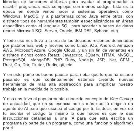
librerías de funciones utilitarias para ayudar al programador a
escribir programas más complejos con menos código. Esta es la
época en donde vimos nacer a sistemas operativos como
Windows, MacOS, y a plataformas como Java entre otros, con
distintos tipos de herramientas también especializándose en áreas
específicas como el lenguaje SQL para acceder a bases de datos
(como Microsoft SQL Server, Oracle, IBM DB2, Sybase, etc).
Y todo eso nos llevó a la era de las décadas recientes dominadas
por plataformas web y móviles como Linux, iOS, Android, Amazon
AWS, Microsoft Azure, Google Cloud, y un sin fin de variantes en
distintos nichos como React, Javascript, JQuery, HTMX, MySQL,
PostgreSQL, MongoDB, PHP, Ruby, Node.js, JSP, .Net, CFML,
Rust, Go, Dar, Flutter, Redis, git, etc.
Y en este punto es bueno pausar para notar que lo que ha estado
pasando es que continuamente estamos creando nuevas
herramienta de más alta abstracción para simplificar nuestro
trabajo en la medida de lo posible.
Y eso nos lleva al popularmente conocido concepto de
Vibe Coding
de actualidad, que en su esencia no es más que tú dirigir a un
agente de AI para que escriba el código por ti. Es decir, en vez de
tú escribir el código tú mismo lo que haces es que le das
instrucciones detalladas a una IA para que esta escriba un
programa (o parte de un programa, como una función o algoritmo)
por ti.