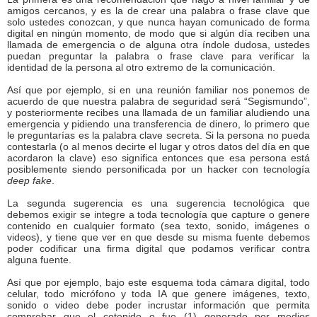
amigos cercanos, y es la de crear una palabra o frase clave que
solo ustedes conozcan, y que nunca hayan comunicado de forma
digital en ningún momento, de modo que si algún día reciben una
llamada de emergencia o de alguna otra índole dudosa, ustedes
puedan preguntar la palabra o frase clave para verificar la
identidad de la persona al otro extremo de la comunicación.
Así que por ejemplo, si en una reunión familiar nos ponemos de
acuerdo de que nuestra palabra de seguridad será “Segismundo”,
y posteriormente recibes una llamada de un familiar aludiendo una
emergencia y pidiendo una transferencia de dinero, lo primero que
le preguntarías es la palabra clave secreta. Si la persona no pueda
contestarla (o al menos decirte el lugar y otros datos del día en que
acordaron la clave) eso significa entonces que esa persona está
posiblemente siendo personificada por un hacker con tecnología
deep fake
.
La segunda sugerencia es una sugerencia tecnológica que
debemos exigir se integre a toda tecnología que capture o genere
contenido en cualquier formato (sea texto, sonido, imágenes o
videos), y tiene que ver en que desde su misma fuente debemos
poder codificar una firma digital que podamos verificar contra
alguna fuente.
Así que por ejemplo, bajo este esquema toda cámara digital, todo
celular, todo micrófono y toda IA que genere imágenes, texto,
sonido o video debe poder incrustar información que permita
comprobar que el cotenido o fue (1) generado por medios