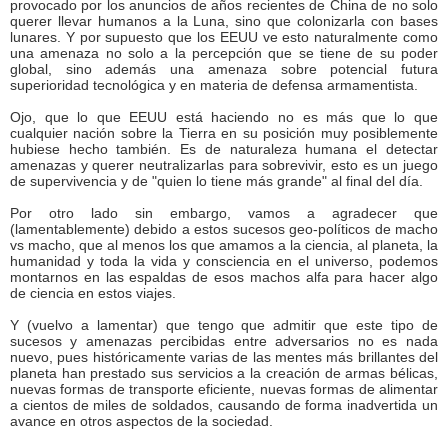
provocado por los anuncios de años recientes de China de no solo
querer llevar humanos a la Luna, sino que colonizarla con bases
lunares. Y por supuesto que los EEUU ve esto naturalmente como
una amenaza no solo a la percepción que se tiene de su poder
global, sino además una amenaza sobre potencial futura
superioridad tecnológica y en materia de defensa armamentista.
Ojo, que lo que EEUU está haciendo no es más que lo que
cualquier nación sobre la Tierra en su posición muy posiblemente
hubiese hecho también. Es de naturaleza humana el detectar
amenazas y querer neutralizarlas para sobrevivir, esto es un juego
de supervivencia y de "quien lo tiene más grande" al final del día.
Por otro lado sin embargo, vamos a agradecer que
(lamentablemente) debido a estos sucesos geo-políticos de macho
vs macho, que al menos los que amamos a la ciencia, al planeta, la
humanidad y toda la vida y consciencia en el universo, podemos
montarnos en las espaldas de esos machos alfa para hacer algo
de ciencia en estos viajes.
Y (vuelvo a lamentar) que tengo que admitir que este tipo de
sucesos y amenazas percibidas entre adversarios no es nada
nuevo, pues históricamente varias de las mentes más brillantes del
planeta han prestado sus servicios a la creación de armas bélicas,
nuevas formas de transporte eficiente, nuevas formas de alimentar
a cientos de miles de soldados, causando de forma inadvertida un
avance en otros aspectos de la sociedad.