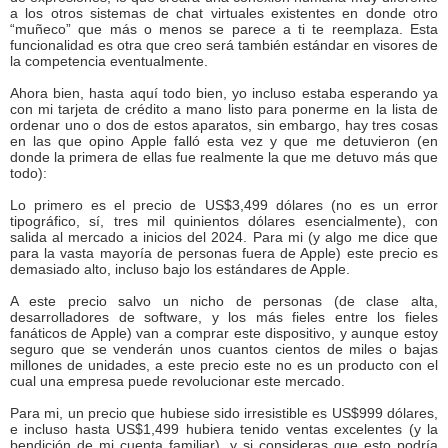
a los otros sistemas de chat virtuales existentes en donde otro
“muñeco” que más o menos se parece a ti te reemplaza. Esta
funcionalidad es otra que creo será también estándar en visores de
la competencia eventualmente.
Ahora bien, hasta aquí todo bien, yo incluso estaba esperando ya
con mi tarjeta de crédito a mano listo para ponerme en la lista de
ordenar uno o dos de estos aparatos, sin embargo, hay tres cosas
en las que opino Apple falló esta vez y que me detuvieron (en
donde la primera de ellas fue realmente la que me detuvo más que
todo):
Lo primero es el precio de US$3,499 dólares (no es un error
tipográfico, sí, tres mil quinientos dólares esencialmente), con
salida al mercado a inicios del 2024. Para mi (y algo me dice que
para la vasta mayoría de personas fuera de Apple) este precio es
demasiado alto, incluso bajo los estándares de Apple.
A este precio salvo un nicho de personas (de clase alta,
desarrolladores de software, y los más fieles entre los fieles
fanáticos de Apple) van a comprar este dispositivo, y aunque estoy
seguro que se venderán unos cuantos cientos de miles o bajas
millones de unidades, a este precio este no es un producto con el
cual una empresa puede revolucionar este mercado.
Para mi, un precio que hubiese sido irresistible es US$999 dólares,
e incluso hasta US$1,499 hubiera tenido ventas excelentes (y la
bendición de mi cuenta familiar), y si consideras que esto podría