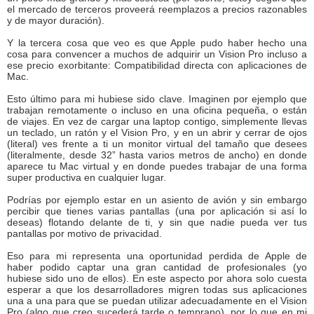
el mercado de terceros proveerá reemplazos a precios razonables
y de mayor duración).
Y la tercera cosa que veo es que Apple pudo haber hecho una
cosa para convencer a muchos de adquirir un Vision Pro incluso a
ese precio exorbitante: Compatibilidad directa con aplicaciones de
Mac.
Esto último para mi hubiese sido clave. Imaginen por ejemplo que
trabajan remotamente o incluso en una oficina pequeña, o están
de viajes. En vez de cargar una laptop contigo, simplemente llevas
un teclado, un ratón y el Vision Pro, y en un abrir y cerrar de ojos
(literal) ves frente a ti un monitor virtual del tamaño que desees
(literalmente, desde 32” hasta varios metros de ancho) en donde
aparece tu Mac virtual y en donde puedes trabajar de una forma
super productiva en cualquier lugar.
Podrías por ejemplo estar en un asiento de avión y sin embargo
percibir que tienes varias pantallas (una por aplicación si así lo
deseas) flotando delante de ti, y sin que nadie pueda ver tus
pantallas por motivo de privacidad.
Eso para mi representa una oportunidad perdida de Apple de
haber podido captar una gran cantidad de profesionales (yo
hubiese sido uno de ellos). En este aspecto por ahora solo cuesta
esperar a que los desarrolladores migren todas sus aplicaciones
una a una para que se puedan utilizar adecuadamente en el Vision
Pro (algo que creo sucederá tarde o temprano), por lo que en mi