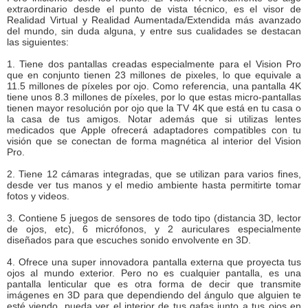
extraordinario desde el punto de vista técnico, es el visor de
Realidad Virtual y Realidad Aumentada/Extendida más avanzado
del mundo, sin duda alguna, y entre sus cualidades se destacan
las siguientes:
1. Tiene dos pantallas creadas especialmente para el Vision Pro
que en conjunto tienen 23 millones de pixeles, lo que equivale a
11.5 millones de píxeles por ojo. Como referencia, una pantalla 4K
tiene unos 8.3 millones de píxeles, por lo que estas micro-pantallas
tienen mayor resolución por ojo que la TV 4K que está en tu casa o
la casa de tus amigos. Notar además que si utilizas lentes
medicados que Apple ofrecerá adaptadores compatibles con tu
visión que se conectan de forma magnética al interior del Vision
Pro.
2. Tiene 12 cámaras integradas, que se utilizan para varios fines,
desde ver tus manos y el medio ambiente hasta permitirte tomar
fotos y videos.
3. Contiene 5 juegos de sensores de todo tipo (distancia 3D, lector
de ojos, etc), 6 micrófonos, y 2 auriculares especialmente
diseñados para que escuches sonido envolvente en 3D.
4. Ofrece una super innovadora pantalla externa que proyecta tus
ojos al mundo exterior. Pero no es cualquier pantalla, es una
pantalla lenticular que es otra forma de decir que transmite
imágenes en 3D para que dependiendo del ángulo que alguien te
esté viendo, pueda ver el interior de tus gafas junto a tus ojos en