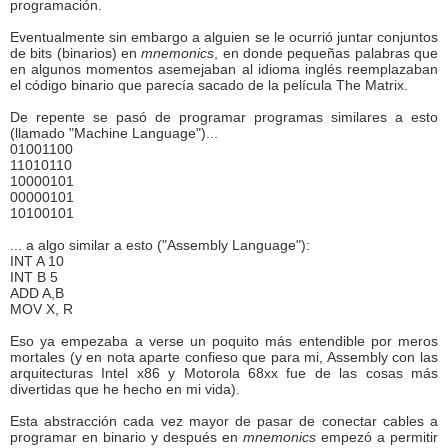
programación.
Eventualmente sin embargo a alguien se le ocurrió juntar conjuntos
de bits (binarios) en
mnemonics
, en donde pequeñas palabras que
en algunos momentos asemejaban al idioma inglés reemplazaban
el código binario que parecía sacado de la película The Matrix.
De repente se pasó de programar programas similares a esto
(llamado "Machine Language")...
01001100
11010110
10000101
00000101
10100101
... a algo similar a esto ("Assembly Language"):
INT A 10
INT B 5
ADD A,B
MOV X, R
Eso ya empezaba a verse un poquito más entendible por meros
mortales (y en nota aparte confieso que para mi, Assembly con las
arquitecturas Intel x86 y Motorola 68xx fue de las cosas más
divertidas que he hecho en mi vida).
Esta abstracción cada vez mayor de pasar de conectar cables a
programar en binario y después en
mnemonics
empezó a permitir