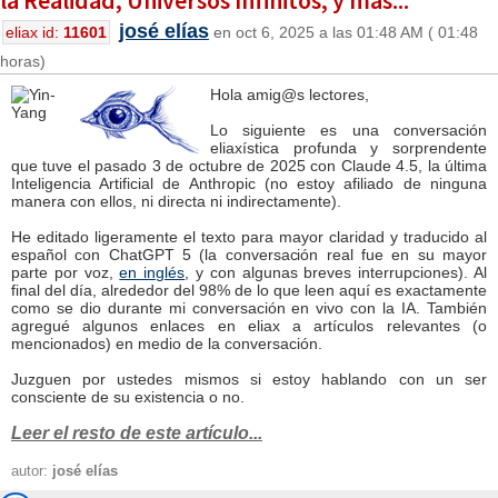
la Realidad, Universos Infinitos, y más...
josé elías
eliax id:
11601
en oct 6, 2025 a las 01:48 AM ( 01:48
horas)
Hola amig@s lectores,
Lo siguiente es una conversación
eliaxística profunda y sorprendente
que tuve el pasado 3 de octubre de 2025 con Claude 4.5, la última
Inteligencia Artificial de Anthropic (no estoy afiliado de ninguna
manera con ellos, ni directa ni indirectamente).
He editado ligeramente el texto para mayor claridad y traducido al
español con ChatGPT 5 (la conversación real fue en su mayor
parte por voz,
en inglés
, y con algunas breves interrupciones). Al
final del día, alrededor del 98% de lo que leen aquí es exactamente
como se dio durante mi conversación en vivo con la IA. También
agregué algunos enlaces en eliax a artículos relevantes (o
mencionados) en medio de la conversación.
Juzguen por ustedes mismos si estoy hablando con un ser
consciente de su existencia o no.
Leer el resto de este artículo...
autor:
josé elías