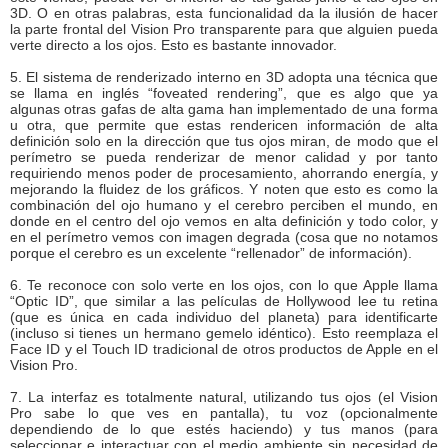
3D. O en otras palabras, esta funcionalidad da la ilusión de hacer
la parte frontal del Vision Pro transparente para que alguien pueda
verte directo a los ojos. Esto es bastante innovador.
5. El sistema de renderizado interno en 3D adopta una técnica que
se llama en inglés “foveated rendering”, que es algo que ya
algunas otras gafas de alta gama han implementado de una forma
u otra, que permite que estas rendericen información de alta
definición solo en la dirección que tus ojos miran, de modo que el
perímetro se pueda renderizar de menor calidad y por tanto
requiriendo menos poder de procesamiento, ahorrando energía, y
mejorando la fluidez de los gráficos. Y noten que esto es como la
combinación del ojo humano y el cerebro perciben el mundo, en
donde en el centro del ojo vemos en alta definición y todo color, y
en el perímetro vemos con imagen degrada (cosa que no notamos
porque el cerebro es un excelente “rellenador” de información).
6. Te reconoce con solo verte en los ojos, con lo que Apple llama
“Optic ID”, que similar a las películas de Hollywood lee tu retina
(que es única en cada individuo del planeta) para identificarte
(incluso si tienes un hermano gemelo idéntico). Esto reemplaza el
Face ID y el Touch ID tradicional de otros productos de Apple en el
Vision Pro.
7. La interfaz es totalmente natural, utilizando tus ojos (el Vision
Pro sabe lo que ves en pantalla), tu voz (opcionalmente
dependiendo de lo que estés haciendo) y tus manos (para
seleccionar e interactuar con el medio ambiente sin necesidad de