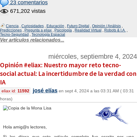
23 comentarios
671,202 vistas
Ciencia
,
Curiosidades
,
Educación
,
Futuro Digital
,
Opinión / Análisis
,
Predicciones
,
Pregunta a eliax
,
Psicología
,
Realidad Virtual
,
Robots & I.A.
,
Tecno-Seguridad
,
Tecnología Espacial
Ver artículos relacionados...
miércoles, septiembre 4, 2024
Opinión #eliax: Nuestro mayor reto tecno-
social actual: La incertidumbre de la verdad con
IA
josé elías
eliax id:
11592
en sept 4, 2024 a las 03:31 AM ( 03:31
horas)
Hola amig@s lectores,
Si les dijera que este artículo completo fue escrito por una