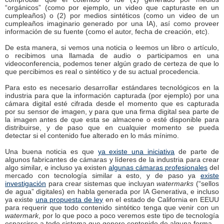
“orgánicos” (como por ejemplo, un video que capturaste en un
cumpleaños) o (2) por medios sintéticos (como un video de un
cumpleaños imaginario generado por una IA), así como proveer
información de su fuente (como el autor, fecha de creación, etc).
De esta manera, si vemos una noticia o leemos un libro o artículo,
o recibimos una llamada de audio o participamos en una
videoconferencia, podemos tener algún grado de certeza de que lo
que percibimos es real o sintético y de su actual procedencia.
Para esto es necesario desarrollar estándares tecnológicos en la
industria para que la información capturada (por ejemplo) por una
cámara digital esté cifrada desde el momento que es capturada
por su sensor de imagen, y para que una firma digital sea parte de
la imagen antes de que esta se almacene o esté disponible para
distribuirse, y de paso que en cualquier momento se pueda
detectar si el contenido fue alterado en lo más mínimo.
Una buena noticia es que
ya existe una iniciativa
de parte de
algunos fabricantes de cámaras y líderes de la industria para crear
algo similar, e incluso ya existen
algunas cámaras profesionales
del
mercado con tecnología similar a esto, y de paso ya
existe
investigación
para crear sistemas que incluyan
watermarks
(“sellos
de agua” digitales) en habla generada por IA Generativa, e incluso
ya existe
una propuesta de ley
en el estado de California en EEUU
para requerir que todo contenido sintético tenga que venir con un
watermark
, por lo que poco a poco veremos este tipo de tecnología
esparcirse a todo sistema que genere contenido de alguna forma.