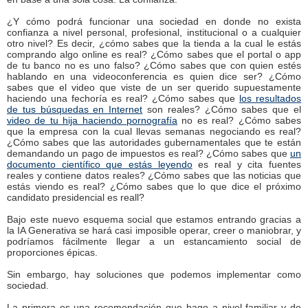
¿Y cómo podrá funcionar una sociedad en donde no exista
confianza a nivel personal, profesional, institucional o a cualquier
otro nivel? Es decir, ¿cómo sabes que la tienda a la cual le estás
comprando algo online es real? ¿Cómo sabes que el portal o app
de tu banco no es uno falso? ¿Cómo sabes que con quien estés
hablando en una videoconferencia es quien dice ser? ¿Cómo
sabes que el video que viste de un ser querido supuestamente
haciendo una fechoría es real? ¿Cómo sabes que
los resultados
de tus búsquedas en Internet
son reales? ¿Cómo sabes que el
video de tu hija haciendo pornografía
no es real? ¿Cómo sabes
que la empresa con la cual llevas semanas negociando es real?
¿Cómo sabes que las autoridades gubernamentales que te están
demandando un pago de impuestos es real? ¿Cómo sabes que
un
documento científico que estás leyendo
es real y cita fuentes
reales y contiene datos reales? ¿Cómo sabes que las noticias que
estás viendo es real? ¿Cómo sabes que lo que dice el próximo
candidato presidencial es reall?
Bajo este nuevo esquema social que estamos entrando gracias a
la IA Generativa se hará casi imposible operar, creer o maniobrar, y
podríamos fácilmente llegar a un estancamiento social de
proporciones épicas.
Sin embargo, hay soluciones que podemos implementar como
sociedad.
La primera es una recomendación que hago a nivel familiar y de