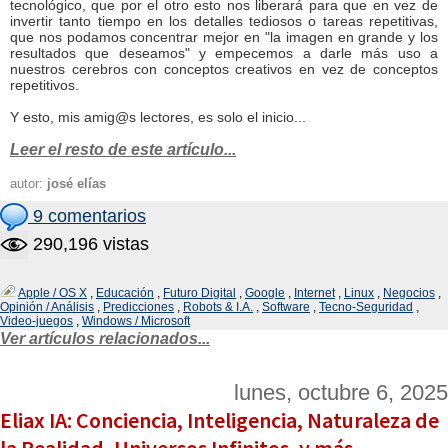
tecnológico, que por el otro esto nos liberará para que en vez de
invertir tanto tiempo en los detalles tediosos o tareas repetitivas,
que nos podamos concentrar mejor en "la imagen en grande y los
resultados que deseamos" y empecemos a darle más uso a
nuestros cerebros con conceptos creativos en vez de conceptos
repetitivos.
Y esto, mis amig@s lectores, es solo el inicio...
Leer el resto de este artículo...
autor:
josé elías
9 comentarios
290,196 vistas
Apple / OS X
,
Educación
,
Futuro Digital
,
Google
,
Internet
,
Linux
,
Negocios
,
Opinión / Análisis
,
Predicciones
,
Robots & I.A.
,
Software
,
Tecno-Seguridad
,
Video-juegos
,
Windows / Microsoft
Ver artículos relacionados...
lunes, octubre 6, 2025
Eliax IA: Conciencia, Inteligencia, Naturaleza de