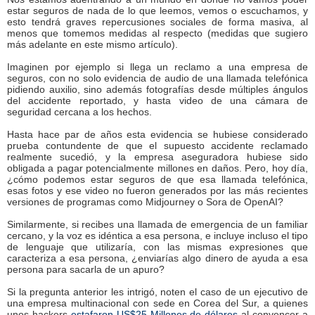
estar seguros de nada de lo que leemos, vemos o escuchamos, y
esto tendrá graves repercusiones sociales de forma masiva, al
menos que tomemos medidas al respecto (medidas que sugiero
más adelante en este mismo artículo).
Imaginen por ejemplo si llega un reclamo a una empresa de
seguros, con no solo evidencia de audio de una llamada telefónica
pidiendo auxilio, sino además fotografías desde múltiples ángulos
del accidente reportado, y hasta video de una cámara de
seguridad cercana a los hechos.
Hasta hace par de años esta evidencia se hubiese considerado
prueba contundente de que el supuesto accidente reclamado
realmente sucedió, y la empresa aseguradora hubiese sido
obligada a pagar potencialmente millones en daños. Pero, hoy día,
¿cómo podemos estar seguros de que esa llamada telefónica,
esas fotos y ese video no fueron generados por las más recientes
versiones de programas como Midjourney o Sora de OpenAI?
Similarmente, si recibes una llamada de emergencia de un familiar
cercano, y la voz es idéntica a esa persona, e incluye incluso el tipo
de lenguaje que utilizaría, con las mismas expresiones que
caracteriza a esa persona, ¿enviarías algo dinero de ayuda a esa
persona para sacarla de un apuro?
Si la pregunta anterior les intrigó, noten el caso de un ejecutivo de
una empresa multinacional con sede en Corea del Sur, a quienes
unos hackers
estafaron US$25 Millones de dólares
al convencer a