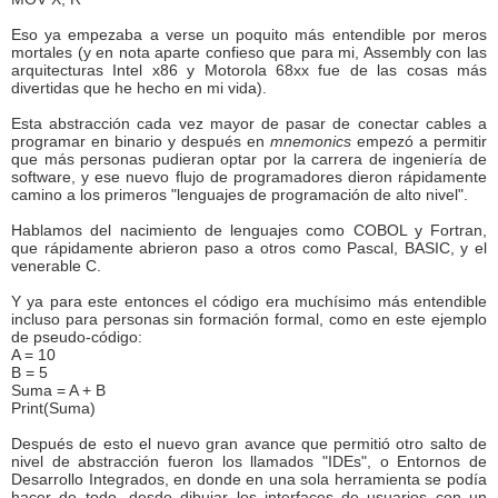
Eso ya empezaba a verse un poquito más entendible por meros
mortales (y en nota aparte confieso que para mi, Assembly con las
arquitecturas Intel x86 y Motorola 68xx fue de las cosas más
divertidas que he hecho en mi vida).
Esta abstracción cada vez mayor de pasar de conectar cables a
programar en binario y después en
mnemonics
empezó a permitir
que más personas pudieran optar por la carrera de ingeniería de
software, y ese nuevo flujo de programadores dieron rápidamente
camino a los primeros "lenguajes de programación de alto nivel".
Hablamos del nacimiento de lenguajes como COBOL y Fortran,
que rápidamente abrieron paso a otros como Pascal, BASIC, y el
venerable C.
Y ya para este entonces el código era muchísimo más entendible
incluso para personas sin formación formal, como en este ejemplo
de pseudo-código:
A = 10
B = 5
Suma = A + B
Print(Suma)
Después de esto el nuevo gran avance que permitió otro salto de
nivel de abstracción fueron los llamados "IDEs", o Entornos de
Desarrollo Integrados, en donde en una sola herramienta se podía
hacer de todo, desde dibujar los interfaces de usuarios con un