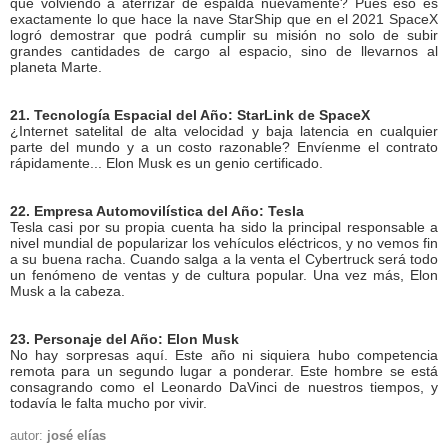
que volviendo a aterrizar de espalda nuevamente? Pues eso es
exactamente lo que hace la nave StarShip que en el 2021 SpaceX
logró demostrar que podrá cumplir su misión no solo de subir
grandes cantidades de cargo al espacio, sino de llevarnos al
planeta Marte.
21. Tecnología Espacial del Año: StarLink de SpaceX
¿Internet satelital de alta velocidad y baja latencia en cualquier
parte del mundo y a un costo razonable? Envíenme el contrato
rápidamente... Elon Musk es un genio certificado.
22. Empresa Automovilística del Año: Tesla
Tesla casi por su propia cuenta ha sido la principal responsable a
nivel mundial de popularizar los vehículos eléctricos, y no vemos fin
a su buena racha. Cuando salga a la venta el Cybertruck será todo
un fenómeno de ventas y de cultura popular. Una vez más, Elon
Musk a la cabeza.
23. Personaje del Año: Elon Musk
No hay sorpresas aquí. Este año ni siquiera hubo competencia
remota para un segundo lugar a ponderar. Este hombre se está
consagrando como el Leonardo DaVinci de nuestros tiempos, y
todavía le falta mucho por vivir.
autor:
josé elías