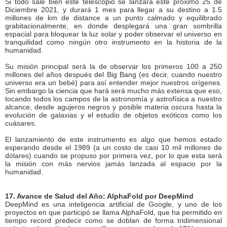
Si todo sale bien este telescopio se lanzará este próximo 25 de
Diciembre 2021, y durará 1 mes para llegar a su destino a 1.5
millones de km de distance a un punto calmado y equilibrado
grabitacionalmente, en donde desplegará una gran sombrilla
espacial para bloquear la luz solar y poder observar el universo en
tranquilidad como ningún otro instrumento en la historia de la
humanidad.
Su misión principal será la de observar los primeros 100 a 250
millones del años después del Big Bang (es decir, cuando nuestro
universo era un bebé) para así entender mejor nuestros orígenes.
Sin embargo la ciencia que hará será mucho más extensa que eso,
tocando todos los campos de la astronomía y astrofísica a nuestro
alcance, desde agujeros negros y posible materia oscura hasta la
evolución de galaxias y el estudio de objetos exóticos como los
cuásares.
El lanzamiento de este instrumento es algo que hemos estado
esperando desde el 1989 (a un costo de casi 10 mil millones de
dólares) cuando se propuso por primera vez, por lo que esta será
la misión con más nervios jamás lanzada al espacio por la
humanidad.
17. Avance de Salud del Año: AlphaFold por DeepMind
DeepMind es una inteligencia artificial de Google, y uno de los
proyectos en que participó se llama AlphaFold, que ha permitido en
tiempo record predecir como se doblan de forma tridimensional