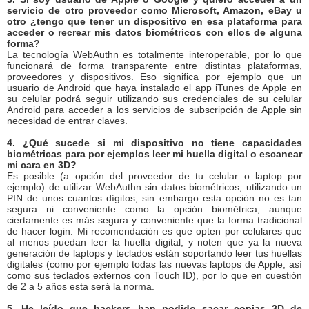
servicio de otro proveedor como Microsoft, Amazon, eBay u
otro ¿tengo que tener un dispositivo en esa plataforma para
acceder o recrear mis datos biométricos con ellos de alguna
forma?
La tecnología WebAuthn es totalmente interoperable, por lo que
funcionará de forma transparente entre distintas plataformas,
proveedores y dispositivos. Eso significa por ejemplo que un
usuario de Android que haya instalado el app iTunes de Apple en
su celular podrá seguir utilizando sus credenciales de su celular
Android para acceder a los servicios de subscripción de Apple sin
necesidad de entrar claves.
4. ¿Qué sucede si mi dispositivo no tiene capacidades
biométricas para por ejemplos leer mi huella digital o escanear
mi cara en 3D?
Es posible (a opción del proveedor de tu celular o laptop por
ejemplo) de utilizar WebAuthn sin datos biométricos, utilizando un
PIN de unos cuantos dígitos, sin embargo esta opción no es tan
segura ni conveniente como la opción biométrica, aunque
ciertamente es más segura y conveniente que la forma tradicional
de hacer login. Mi recomendación es que opten por celulares que
al menos puedan leer la huella digital, y noten que ya la nueva
generación de laptops y teclados están soportando leer tus huellas
digitales (como por ejemplo todas las nuevas laptops de Apple, así
como sus teclados externos con Touch ID), por lo que en cuestión
de 2 a 5 años esta será la norma.
5. He leído que hackers han podido sacar copias 3D de