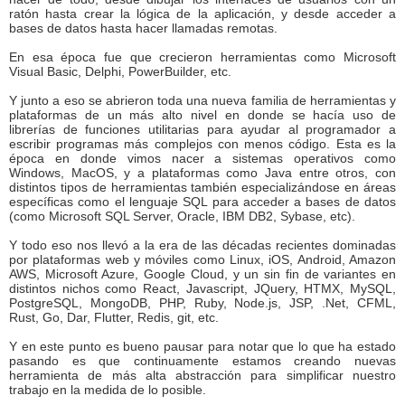
ratón hasta crear la lógica de la aplicación, y desde acceder a
bases de datos hasta hacer llamadas remotas.
En esa época fue que crecieron herramientas como Microsoft
Visual Basic, Delphi, PowerBuilder, etc.
Y junto a eso se abrieron toda una nueva familia de herramientas y
plataformas de un más alto nivel en donde se hacía uso de
librerías de funciones utilitarias para ayudar al programador a
escribir programas más complejos con menos código. Esta es la
época en donde vimos nacer a sistemas operativos como
Windows, MacOS, y a plataformas como Java entre otros, con
distintos tipos de herramientas también especializándose en áreas
específicas como el lenguaje SQL para acceder a bases de datos
(como Microsoft SQL Server, Oracle, IBM DB2, Sybase, etc).
Y todo eso nos llevó a la era de las décadas recientes dominadas
por plataformas web y móviles como Linux, iOS, Android, Amazon
AWS, Microsoft Azure, Google Cloud, y un sin fin de variantes en
distintos nichos como React, Javascript, JQuery, HTMX, MySQL,
PostgreSQL, MongoDB, PHP, Ruby, Node.js, JSP, .Net, CFML,
Rust, Go, Dar, Flutter, Redis, git, etc.
Y en este punto es bueno pausar para notar que lo que ha estado
pasando es que continuamente estamos creando nuevas
herramienta de más alta abstracción para simplificar nuestro
trabajo en la medida de lo posible.