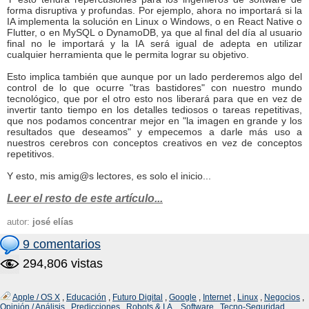
forma disruptiva y profundas. Por ejemplo, ahora no importará si la
IA implementa la solución en Linux o Windows, o en React Native o
Flutter, o en MySQL o DynamoDB, ya que al final del día al usuario
final no le importará y la IA será igual de adepta en utilizar
cualquier herramienta que le permita lograr su objetivo.
Esto implica también que aunque por un lado perderemos algo del
control de lo que ocurre "tras bastidores" con nuestro mundo
tecnológico, que por el otro esto nos liberará para que en vez de
invertir tanto tiempo en los detalles tediosos o tareas repetitivas,
que nos podamos concentrar mejor en "la imagen en grande y los
resultados que deseamos" y empecemos a darle más uso a
nuestros cerebros con conceptos creativos en vez de conceptos
repetitivos.
Y esto, mis amig@s lectores, es solo el inicio...
Leer el resto de este artículo...
autor:
josé elías
9 comentarios
294,806 vistas
Apple / OS X
,
Educación
,
Futuro Digital
,
Google
,
Internet
,
Linux
,
Negocios
,
Opinión / Análisis
,
Predicciones
,
Robots & I.A.
,
Software
,
Tecno-Seguridad
,