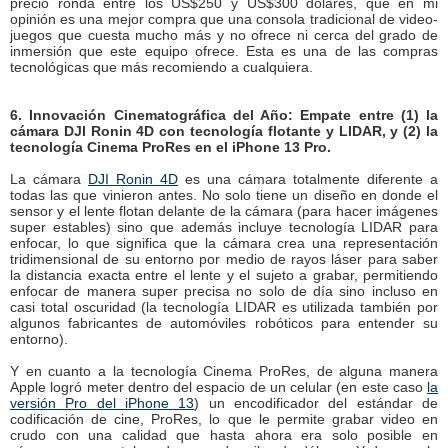
precio ronda entre los US$250 y US$300 dólares, que en mi
opinión es una mejor compra que una consola tradicional de video-
juegos que cuesta mucho más y no ofrece ni cerca del grado de
inmersión que este equipo ofrece. Esta es una de las compras
tecnológicas que más recomiendo a cualquiera.
6. Innovación Cinematográfica del Año: Empate entre (1) la
cámara DJI Ronin 4D con tecnología flotante y LIDAR, y (2) la
tecnología Cinema ProRes en el iPhone 13 Pro.
La cámara
DJI Ronin 4D
es una cámara totalmente diferente a
todas las que vinieron antes. No solo tiene un diseño en donde el
sensor y el lente flotan delante de la cámara (para hacer imágenes
super estables) sino que además incluye tecnología LIDAR para
enfocar, lo que significa que la cámara crea una representación
tridimensional de su entorno por medio de rayos láser para saber
la distancia exacta entre el lente y el sujeto a grabar, permitiendo
enfocar de manera super precisa no solo de día sino incluso en
casi total oscuridad (la tecnología LIDAR es utilizada también por
algunos fabricantes de automóviles robóticos para entender su
entorno).
Y en cuanto a la tecnología Cinema ProRes, de alguna manera
Apple logró meter dentro del espacio de un celular (en este caso
la
versión Pro del iPhone 13
) un encodificador del estándar de
codificación de cine, ProRes, lo que le permite grabar video en
crudo con una calidad que hasta ahora era solo posible en