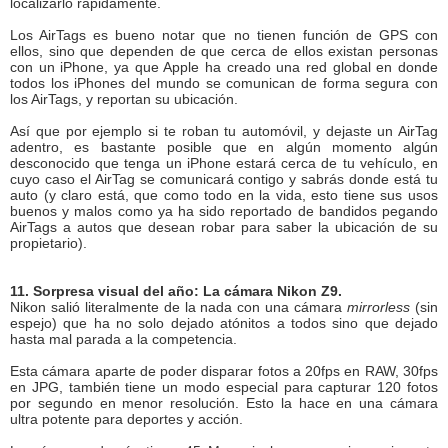
localizarlo rápidamente.
Los AirTags es bueno notar que no tienen función de GPS con
ellos, sino que dependen de que cerca de ellos existan personas
con un iPhone, ya que Apple ha creado una red global en donde
todos los iPhones del mundo se comunican de forma segura con
los AirTags, y reportan su ubicación.
Así que por ejemplo si te roban tu automóvil, y dejaste un AirTag
adentro, es bastante posible que en algún momento algún
desconocido que tenga un iPhone estará cerca de tu vehículo, en
cuyo caso el AirTag se comunicará contigo y sabrás donde está tu
auto (y claro está, que como todo en la vida, esto tiene sus usos
buenos y malos como ya ha sido reportado de bandidos pegando
AirTags a autos que desean robar para saber la ubicación de su
propietario).
11. Sorpresa visual del año: La cámara Nikon Z9.
Nikon salió literalmente de la nada con una cámara
mirrorless
(sin
espejo) que ha no solo dejado atónitos a todos sino que dejado
hasta mal parada a la competencia.
Esta cámara aparte de poder disparar fotos a 20fps en RAW, 30fps
en JPG, también tiene un modo especial para capturar 120 fotos
por segundo en menor resolución. Esto la hace en una cámara
ultra potente para deportes y acción.