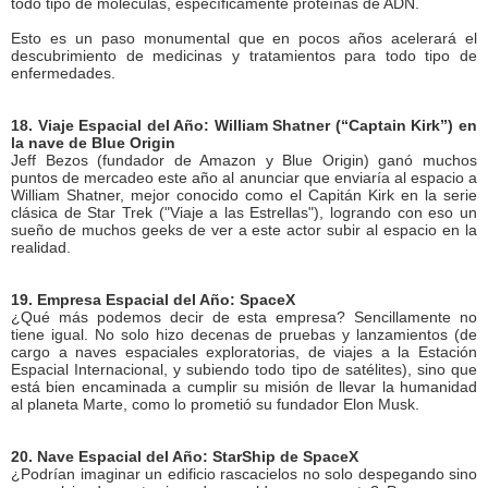
todo tipo de moléculas, específicamente proteínas de ADN.
Esto es un paso monumental que en pocos años acelerará el
descubrimiento de medicinas y tratamientos para todo tipo de
enfermedades.
18. Viaje Espacial del Año: William Shatner (“Captain Kirk”) en
la nave de Blue Origin
Jeff Bezos (fundador de Amazon y Blue Origin) ganó muchos
puntos de mercadeo este año al anunciar que enviaría al espacio a
William Shatner, mejor conocido como el Capitán Kirk en la serie
clásica de Star Trek ("Viaje a las Estrellas"), logrando con eso un
sueño de muchos geeks de ver a este actor subir al espacio en la
realidad.
19. Empresa Espacial del Año: SpaceX
¿Qué más podemos decir de esta empresa? Sencillamente no
tiene igual. No solo hizo decenas de pruebas y lanzamientos (de
cargo a naves espaciales exploratorias, de viajes a la Estación
Espacial Internacional, y subiendo todo tipo de satélites), sino que
está bien encaminada a cumplir su misión de llevar la humanidad
al planeta Marte, como lo prometió su fundador Elon Musk.
20. Nave Espacial del Año: StarShip de SpaceX
¿Podrían imaginar un edificio rascacielos no solo despegando sino