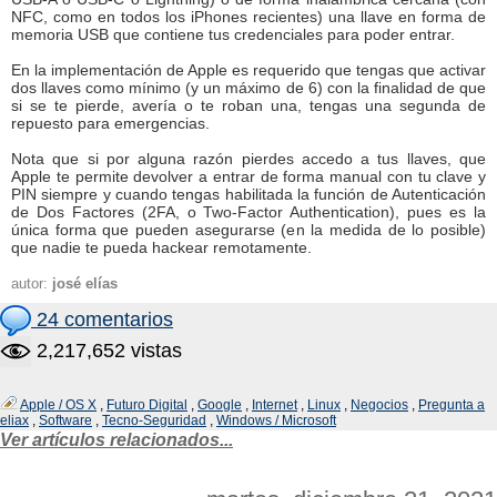
NFC, como en todos los iPhones recientes) una llave en forma de
memoria USB que contiene tus credenciales para poder entrar.
En la implementación de Apple es requerido que tengas que activar
dos llaves como mínimo (y un máximo de 6) con la finalidad de que
si se te pierde, avería o te roban una, tengas una segunda de
repuesto para emergencias.
Nota que si por alguna razón pierdes accedo a tus llaves, que
Apple te permite devolver a entrar de forma manual con tu clave y
PIN siempre y cuando tengas habilitada la función de Autenticación
de Dos Factores (2FA, o Two-Factor Authentication), pues es la
única forma que pueden asegurarse (en la medida de lo posible)
que nadie te pueda hackear remotamente.
autor:
josé elías
24 comentarios
2,217,652 vistas
Apple / OS X
,
Futuro Digital
,
Google
,
Internet
,
Linux
,
Negocios
,
Pregunta a
eliax
,
Software
,
Tecno-Seguridad
,
Windows / Microsoft
Ver artículos relacionados...