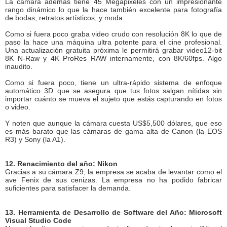
La cámara además tiene 45 Megapixeles con un impresionante
rango dinámico lo que la hace también excelente para fotografía
de bodas, retratos artísticos, y moda.
Como si fuera poco graba video crudo con resolución 8K lo que de
paso la hace una máquina ultra potente para el cine profesional.
Una actualización gratuita próxima le permitirá grabar video12-bit
8K N-Raw y 4K ProRes RAW internamente, con 8K/60fps. Algo
inaudito.
Como si fuera poco, tiene un ultra-rápido sistema de enfoque
automático 3D que se asegura que tus fotos salgan nítidas sin
importar cuánto se mueva el sujeto que estás capturando en fotos
o video.
Y noten que aunque la cámara cuesta US$5,500 dólares, que eso
es más barato que las cámaras de gama alta de Canon (la EOS
R3) y Sony (la A1).
12. Renacimiento del año: Nikon
Gracias a su cámara Z9, la empresa se acaba de levantar como el
ave Fenix de sus cenizas. La empresa no ha podido fabricar
suficientes para satisfacer la demanda.
13. Herramienta de Desarrollo de Software del Año: Microsoft
Visual Studio Code