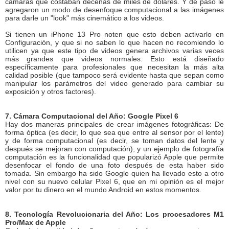
cámaras que costaban decenas de miles de dólares. Y de paso le
agregaron un modo de desenfoque computacional a las imágenes
para darle un "look" más cinemático a los videos.
Si tienen un iPhone 13 Pro noten que esto deben activarlo en
Configuración, y que si no saben lo que hacen no recomiendo lo
utilicen ya que este tipo de videos genera archivos varias veces
más grandes que videos normales. Esto está diseñado
específicamente para profesionales que necesitan la más alta
calidad posible (que tampoco será evidente hasta que sepan como
manipular los parámetros del video generado para cambiar su
exposición y otros factores).
7. Cámara Computacional del Año: Google Pixel 6
Hay dos maneras principales de crear imágenes fotográficas: De
forma óptica (es decir, lo que sea que entre al sensor por el lente)
y de forma computacional (es decir, se toman datos del lente y
después se mejoran con computación), y un ejemplo de fotografía
computación es la funcionalidad que popularizó Apple que permite
desenfocar el fondo de una foto después de esta haber sido
tomada. Sin embargo ha sido Google quien ha llevado esto a otro
nivel con su nuevo celular Pixel 6, que en mi opinión es el mejor
valor por tu dinero en el mundo Android en estos momentos.
8. Tecnología Revolucionaria del Año: Los procesadores M1
Pro/Max de Apple