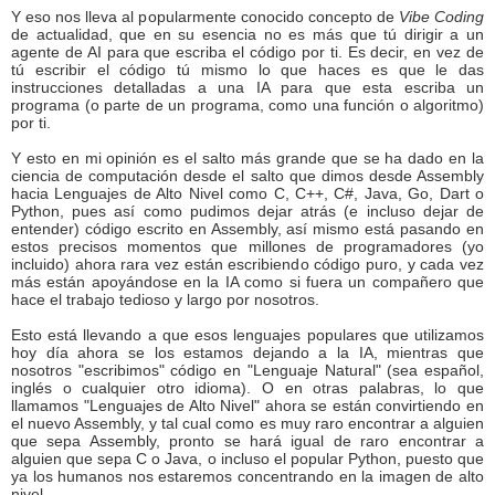
Y eso nos lleva al popularmente conocido concepto de
Vibe Coding
de actualidad, que en su esencia no es más que tú dirigir a un
agente de AI para que escriba el código por ti. Es decir, en vez de
tú escribir el código tú mismo lo que haces es que le das
instrucciones detalladas a una IA para que esta escriba un
programa (o parte de un programa, como una función o algoritmo)
por ti.
Y esto en mi opinión es el salto más grande que se ha dado en la
ciencia de computación desde el salto que dimos desde Assembly
hacia Lenguajes de Alto Nivel como C, C++, C#, Java, Go, Dart o
Python, pues así como pudimos dejar atrás (e incluso dejar de
entender) código escrito en Assembly, así mismo está pasando en
estos precisos momentos que millones de programadores (yo
incluido) ahora rara vez están escribiendo código puro, y cada vez
más están apoyándose en la IA como si fuera un compañero que
hace el trabajo tedioso y largo por nosotros.
Esto está llevando a que esos lenguajes populares que utilizamos
hoy día ahora se los estamos dejando a la IA, mientras que
nosotros "escribimos" código en "Lenguaje Natural" (sea español,
inglés o cualquier otro idioma). O en otras palabras, lo que
llamamos "Lenguajes de Alto Nivel" ahora se están convirtiendo en
el nuevo Assembly, y tal cual como es muy raro encontrar a alguien
que sepa Assembly, pronto se hará igual de raro encontrar a
alguien que sepa C o Java, o incluso el popular Python, puesto que
ya los humanos nos estaremos concentrando en la imagen de alto
nivel.