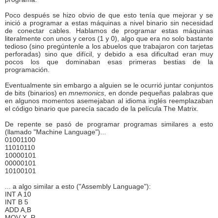
Poco después se hizo obvio de que esto tenía que mejorar y se
inició a programar a estas máquinas a nivel binario sin necesidad
de conectar cables. Hablamos de programar estas máquinas
literalmente con unos y ceros (1 y 0), algo que era no solo bastante
tedioso (sino pregúntenle a los abuelos que trabajaron con tarjetas
perforadas) sino que difícil, y debido a esa dificultad eran muy
pocos los que dominaban esas primeras bestias de la
programación.
Eventualmente sin embargo a alguien se le ocurrió juntar conjuntos
de bits (binarios) en
mnemonics
, en donde pequeñas palabras que
en algunos momentos asemejaban al idioma inglés reemplazaban
el código binario que parecía sacado de la película The Matrix.
De repente se pasó de programar programas similares a esto
(llamado "Machine Language")...
01001100
11010110
10000101
00000101
10100101
... a algo similar a esto ("Assembly Language"):
INT A 10
INT B 5
ADD A,B
MOV X, R