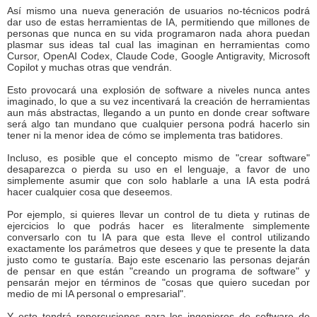
Así mismo una nueva generación de usuarios no-técnicos podrá
dar uso de estas herramientas de IA, permitiendo que millones de
personas que nunca en su vida programaron nada ahora puedan
plasmar sus ideas tal cual las imaginan en herramientas como
Cursor, OpenAI Codex, Claude Code, Google Antigravity, Microsoft
Copilot y muchas otras que vendrán.
Esto provocará una explosión de software a niveles nunca antes
imaginado, lo que a su vez incentivará la creación de herramientas
aun más abstractas, llegando a un punto en donde crear software
será algo tan mundano que cualquier persona podrá hacerlo sin
tener ni la menor idea de cómo se implementa tras batidores.
Incluso, es posible que el concepto mismo de "crear software"
desaparezca o pierda su uso en el lenguaje, a favor de uno
simplemente asumir que con solo hablarle a una IA esta podrá
hacer cualquier cosa que deseemos.
Por ejemplo, si quieres llevar un control de tu dieta y rutinas de
ejercicios lo que podrás hacer es literalmente simplemente
conversarlo con tu IA para que esta lleve el control utilizando
exactamente los parámetros que desees y que te presente la data
justo como te gustaría. Bajo este escenario las personas dejarán
de pensar en que están "creando un programa de software" y
pensarán mejor en términos de "cosas que quiero sucedan por
medio de mi IA personal o empresarial".
Y esto tendrá repercusiones para los ingenieros de software de