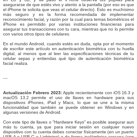
asegurarse de que estés vivo y atento a la pantalla (por eso es que
el iPhone te solicita que veas el celular directo). Esto es muchísimo
más seguro y es la forma recomendada de implementar
reconocimiento facial, y razón por la cual para temas biométricos el
iPhone es permitido por varias instituciones financieras para
asegurar tus transacciones con tu cara, mientras que no lo permite
con varios otros tipos de celulares.
En el mundo Android, cuando estés en duda, opta por el momento
de escribir este artículo en autenticación biométrica con tu huella
digital, al menos que al leer las especificaciones técnicas de tu
celular sepas y entiendas qué tipo de autenticación biométrica
facial realiza.
---
Actualización Febrero 2023:
Apple recientemente con iOS 16.3 y
macOS 13.2 permite el uso de llaves en hardware para sus
dispositivos iPhones, iPad y Macs, lo que se une a la misma
funcionalidad que también se puede obtener en Windows y en
algunas versiones de Android.
Con este tipo de llaves o "Hardware Keys" es posible asegurar aun
más tu cuenta, ya que para iniciar sesión en cualquier nuevo
dispositivo con tu cuenta debes conectar físicamente (en un puerto
USB-A o USB-C o Lightning) o de forma inalámbrica cercana (con