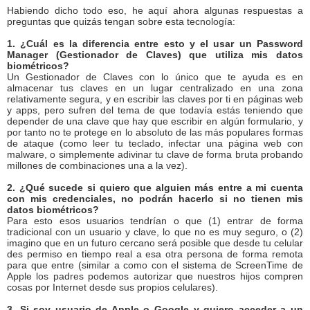
Habiendo dicho todo eso, he aquí ahora algunas respuestas a
preguntas que quizás tengan sobre esta tecnología:
1. ¿Cuál es la diferencia entre esto y el usar un Password
Manager (Gestionador de Claves) que utiliza mis datos
biométricos?
Un Gestionador de Claves con lo único que te ayuda es en
almacenar tus claves en un lugar centralizado en una zona
relativamente segura, y en escribir las claves por ti en páginas web
y apps, pero sufren del tema de que todavía estás teniendo que
depender de una clave que hay que escribir en algún formulario, y
por tanto no te protege en lo absoluto de las más populares formas
de ataque (como leer tu teclado, infectar una página web con
malware, o simplemente adivinar tu clave de forma bruta probando
millones de combinaciones una a la vez).
2. ¿Qué sucede si quiero que alguien más entre a mi cuenta
con mis credenciales, no podrán hacerlo si no tienen mis
datos biométricos?
Para esto esos usuarios tendrían o que (1) entrar de forma
tradicional con un usuario y clave, lo que no es muy seguro, o (2)
imagino que en un futuro cercano será posible que desde tu celular
des permiso en tiempo real a esa otra persona de forma remota
para que entre (similar a como con el sistema de ScreenTime de
Apple los padres podemos autorizar que nuestros hijos compren
cosas por Internet desde sus propios celulares).
3. Si soy usuario de Apple o Google y quiero acceder a un