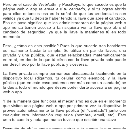
Pero en el caso de WebAuthn y PassKeys, lo que sucede es que la
página web o app
te envía a ti tu candado
, y si tu logras abrirlo
para ellos entonces esa es la señal de que tus credenciales son
válidos ya que tú debiste haber tenido la llave que abre el candado.
Eso de paso significa que los administradores de la página web o
app nunca tienen acceso a tan siquiera ver tu llave que abre el
candado de seguridad, ya que la llave la mantienes tú en todo
momento.
Pero, ¿cómo es esto posible? Pues lo que sucede tras bastidores
es realmente bastante simple: Se utiliza un par de llaves, una
privada y una pública, que están relacionadas matemáticamente
entre sí, en donde lo que tú cifres con la llave privada solo puede
ser descifrado por la llave pública, y viceversa.
La llave privada siempre permanece almacenada localmente en tu
dispositivo local (digamos, tu celular como ejemplo), y la llave
pública (que en este caso podemos ver más como un candado) se
la das a todo el mundo que desee poder darte acceso a su página
web o app.
Y de la manera que funciona el mecanismo es que en el momento
que visitas una página web o app por primera vez tu dispositivo le
provee automáticamente tu llave pública (el "candado") junto con
cualquier otra información requerida (nombre, email, etc). Esto
crea tu cuenta y nota que nunca tuviste que escribir una clave.
Después de ahí cuando desees entrar a tu cuenta lo que sucede