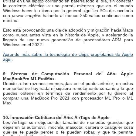
utilizar en una laptop corriendo en batería todo el día, sin conectar
la corriente eléctrica a una pared, mientras que en el mundo
Windows hacer lo mismo por lo general significa PCs de escritorio
con
power supplies
halando al menos 250 vatios continuos como
mínimo.
Esto está provocando una ola de adopción y migración hacia Macs
como nunca antes vista en la historia de Apple, y acelerando la
llegada de una nueva generación de procesadores ARM para
Windows en el 2022.
Aprende más sobre la tecnología de chips propietarios de Apple
aquí
.
9. Sistema de Computación Personal del Año: Apple
MacBookPro M1 Pro/Max
Debido a las razones enumeradas en el punto anterior, en estos
momentos no hay nada ni siquiera remotamente cercano a lo que
puedes obtener en términos de rendimiento por tu dinero al
comprar una MacBook Pro 2021 con procesador M1 Pro o M1
Max.
10. Innovación Cotidiana del Año: AirTags de Apple
Los AirTags son objetos del tamaño de monedas grandes que
dejas en tu automóvil, mochila, mascota, cartera o cualquier cosa
que se te pueda perder o te puedan robar, y que te permite