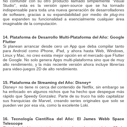
No confundir con su otro producto llamado simplemente "Visual
Studio", esta es la versión
open-source
que se ha tornado
indispensable para toda una nueva generación de desarrolladores
de software, gracias a su expandabilidad por medio de
plug-ins
que expanden su funcionalidad a esencialmente cualquier área
imaginable de la computación.
14. Plataforma de Desarrollo Multi-Plataforma del Año: Google
Flutter
Si planean arrancar desde cero un App que deba compilar tanto
para Android como iPhone, iPad, y ahora hasta Web, Windows,
Linux y Mac, no creo exista mejor opción en el mercado que Flutter
de Google. No solo genera Apps multi-plataforma sino que de muy
alto rendimiento, y la más reciente versión ahora incluye librerías
para video-juegos 2D de alto rendimiento.
15. Plataforma de Streaming del Año: Disney+
Disney+ no tiene ni cerca del contenido de Netflix, sin embargo se
ha enfocado en algunos nichos que ha hecho que despegue más
rápido que Speedy Gonzalez. Parte de su truco ha sido capitalizar
sus franquicias de Marvel, creando series originales que solo se
pueden ver por esa vía, como la excelente Loki.
16. Tecnología Científica del Año: El James Webb Space
Telescope