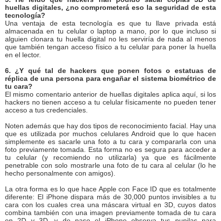
huellas digitales, ¿no comprometerá eso la seguridad de esta
tecnología?
Una ventaja de esta tecnología es que tu llave privada está
almacenada en tu celular o laptop a mano, por lo que incluso si
alguien clonara tu huella digital no les serviría de nada al menos
que también tengan acceso físico a tu celular para poner la huella
en el lector.
6. ¿Y qué tal de hackers que ponen fotos o estatuas de
réplica de una persona para engañar el sistema biométrico de
tu cara?
El mismo comentario anterior de huellas digitales aplica aquí, si los
hackers no tienen acceso a tu celular físicamente no pueden tener
acceso a tus credenciales.
Noten además que hay dos tipos de reconocimiento facial. Hay una
que es utilizada por muchos celulares Android que lo que hacen
simplemente es sacarle una foto a tu cara y compararla con una
foto previamente tomada. Esta forma no es segura para acceder a
tu celular (y recomiendo no utilizarla) ya que es fácilmente
penetrable con solo mostrarle una foto de tu cara al celular (lo he
hecho personalmente con amigos).
La otra forma es lo que hace Apple con Face ID que es totalmente
diferente: El iPhone dispara más de 30,000 puntos invisibles a tu
cara con los cuales crea una máscara virtual en 3D, cuyos datos
combina también con una imagen previamente tomada de tu cara
en 2D y 3D, y de paso el iPhone observa tus pupilas para