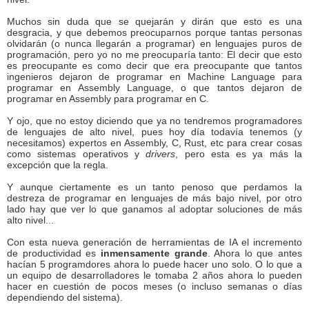
Muchos sin duda que se quejarán y dirán que esto es una
desgracia, y que debemos preocuparnos porque tantas personas
olvidarán (o nunca llegarán a programar) en lenguajes puros de
programación, pero yo no me preocuparía tanto: El decir que esto
es preocupante es como decir que era preocupante que tantos
ingenieros dejaron de programar en Machine Language para
programar en Assembly Language, o que tantos dejaron de
programar en Assembly para programar en C.
Y ojo, que no estoy diciendo que ya no tendremos programadores
de lenguajes de alto nivel, pues hoy día todavía tenemos (y
necesitamos) expertos en Assembly, C, Rust, etc para crear cosas
como sistemas operativos y
drivers
, pero esta es ya más la
excepción que la regla.
Y aunque ciertamente es un tanto penoso que perdamos la
destreza de programar en lenguajes de más bajo nivel, por otro
lado hay que ver lo que ganamos al adoptar soluciones de más
alto nivel...
Con esta nueva generación de herramientas de IA el incremento
de productividad es
inmensamente grande
. Ahora lo que antes
hacían 5 programdores ahora lo puede hacer uno solo. O lo que a
un equipo de desarrolladores le tomaba 2 años ahora lo pueden
hacer en cuestión de pocos meses (o incluso semanas o días
dependiendo del sistema).