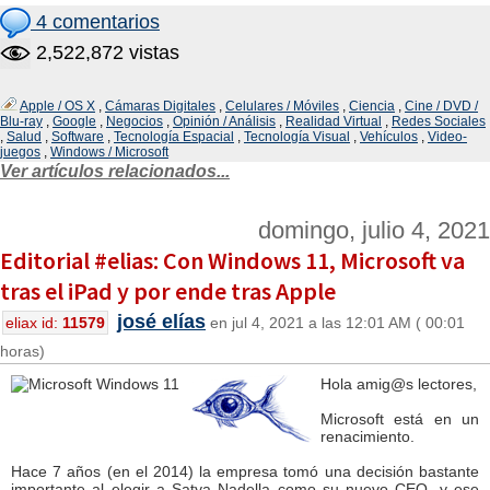
4 comentarios
2,522,872 vistas
Apple / OS X
,
Cámaras Digitales
,
Celulares / Móviles
,
Ciencia
,
Cine / DVD /
Blu-ray
,
Google
,
Negocios
,
Opinión / Análisis
,
Realidad Virtual
,
Redes Sociales
,
Salud
,
Software
,
Tecnología Espacial
,
Tecnología Visual
,
Vehículos
,
Video-
juegos
,
Windows / Microsoft
Ver artículos relacionados...
domingo, julio 4, 2021
Editorial #elias: Con Windows 11, Microsoft va
tras el iPad y por ende tras Apple
josé elías
eliax id:
11579
en jul 4, 2021 a las 12:01 AM ( 00:01
horas)
Hola amig@s lectores,
Microsoft está en un
renacimiento.
Hace 7 años (en el 2014) la empresa tomó una decisión bastante
importante al elegir a Satya Nadella como su nuevo CEO, y ese