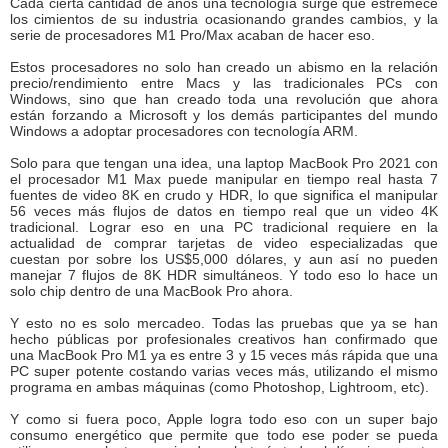
Cada cierta cantidad de años una tecnología surge que estremece
los cimientos de su industria ocasionando grandes cambios, y la
serie de procesadores M1 Pro/Max acaban de hacer eso.
Estos procesadores no solo han creado un abismo en la relación
precio/rendimiento entre Macs y las tradicionales PCs con
Windows, sino que han creado toda una revolución que ahora
están forzando a Microsoft y los demás participantes del mundo
Windows a adoptar procesadores con tecnología ARM.
Solo para que tengan una idea, una laptop MacBook Pro 2021 con
el procesador M1 Max puede manipular en tiempo real hasta 7
fuentes de video 8K en crudo y HDR, lo que significa el manipular
56 veces más flujos de datos en tiempo real que un video 4K
tradicional. Lograr eso en una PC tradicional requiere en la
actualidad de comprar tarjetas de video especializadas que
cuestan por sobre los US$5,000 dólares, y aun así no pueden
manejar 7 flujos de 8K HDR simultáneos. Y todo eso lo hace un
solo chip dentro de una MacBook Pro ahora.
Y esto no es solo mercadeo. Todas las pruebas que ya se han
hecho públicas por profesionales creativos han confirmado que
una MacBook Pro M1 ya es entre 3 y 15 veces más rápida que una
PC super potente costando varias veces más, utilizando el mismo
programa en ambas máquinas (como Photoshop, Lightroom, etc).
Y como si fuera poco, Apple logra todo eso con un super bajo
consumo energético que permite que todo ese poder se pueda