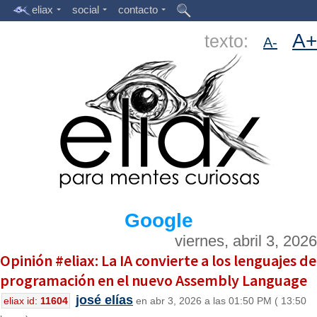
eliax
social
contacto
A+
texto:
A-
Google
viernes, abril 3, 2026
Opinión #eliax: La IA convierte a los lenguajes de
programación en el nuevo Assembly Language
josé elías
eliax id:
11604
en abr 3, 2026 a las 01:50 PM ( 13:50