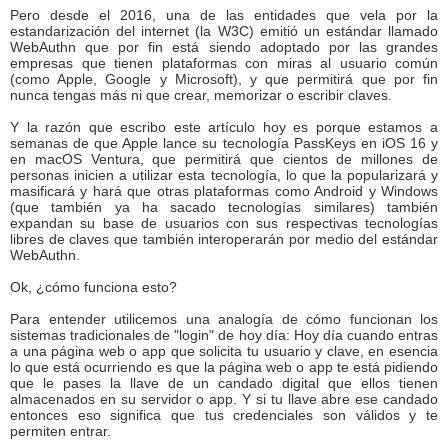
Pero desde el 2016, una de las entidades que vela por la
estandarización del internet (la W3C) emitió un estándar llamado
WebAuthn que por fin está siendo adoptado por las grandes
empresas que tienen plataformas con miras al usuario común
(como Apple, Google y Microsoft), y que permitirá que por fin
nunca tengas más ni que crear, memorizar o escribir claves.
Y la razón que escribo este artículo hoy es porque estamos a
semanas de que Apple lance su tecnología PassKeys en iOS 16 y
en macOS Ventura, que permitirá que cientos de millones de
personas inicien a utilizar esta tecnología, lo que la popularizará y
masificará y hará que otras plataformas como Android y Windows
(que también ya ha sacado tecnologías similares) también
expandan su base de usuarios con sus respectivas tecnologías
libres de claves que también interoperarán por medio del estándar
WebAuthn.
Ok, ¿cómo funciona esto?
Para entender utilicemos una analogía de cómo funcionan los
sistemas tradicionales de "login" de hoy día: Hoy día cuando entras
a una página web o app que solicita tu usuario y clave, en esencia
lo que está ocurriendo es que la página web o app te está pidiendo
que le pases la llave de un candado digital que ellos tienen
almacenados en su servidor o app. Y si tu llave abre ese candado
entonces eso significa que tus credenciales son válidos y te
permiten entrar.