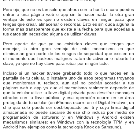
Pero ojo, que no es tan solo que ahora con tu huella o cara puedes
entrar a una página web o app sin tu hacer nada, la otra gran
ventaja de esto es que no existen claves en ningún paso que
tengas que crear, almacenar o recordar. Esto es sin duda alguna la
forma más transparente que existe a la fecha para que accedas a
tus datos sin necesidad alguna de utilizar claves.
Pero aparte de que ya no existirían claves que tengas que
manejar, la otra gran ventaja de este mecanismo es que
eliminarían gran parte de los riesgos de seguridad que existen en
el momento que hackers malignos traten de adivinar o robarte tu
clave, ya que no hay clave para robar por ningún lado.
Incluso si un hacker tuviese grabando todo lo que haces en la
pantalla de tu celular, o instalara uno de esos programas troyanos
que monitorean tu teclado, aun así no podrán acceder a tus
páginas web o app ya que el mecanismo realmente depende de
que tu celular utilice tu llave digital privada para descifrar mensajes
cifrados con tu llave pública, y esa operación ocurre en un área
protegida de tu celular (en iPhones ocurre en el Digital Enclave, un
chip que solo puede ser desbloqueado por ti y cuya firma digital
almacenada no puede sacarse de ese chip incluso por medio de
programación de software; y en Windows y Android existen
mecanismos similares: en Windows con la tecnología TPM y en
Android hay ejemplos como la tecnología Knox de Samsung).