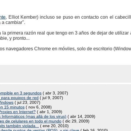
nte
, Elliot Kember) incluso se puso en contacto con el cabeci
 a cambiar".
 la primera razón real que tengo en 3 años de dejar de utilizar
ie, y pronto...
los navegadores Chrome en móviles, solo de escritorio (Window
ompible en 3 segundos
( abr 3, 2007)
o para equipos de red
( jul 9, 2007)
Windows
( jul 23, 2007)
n 15 minutos
( nov 6, 2008)
Proxies en Internet?
( abr 1, 2009)
s Informáticos (mas allá de los virus)
( abr 14, 2009)
s de celulares en todo el mundo
( dic 29, 2009)
ts también violada...
( ene 20, 2010)
desde puntos de ventas (POS), y sin clave
( feb 16, 2010)