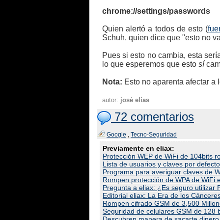
chrome://settings/passwords
Quien alertó a todos de esto (
fue
Schuh, quien dice que "esto no va
Pues si esto no cambia, esta sería
lo que esperemos que esto
sí
camb
Nota:
Esto no aparenta afectar a 
autor:
josé elías
72 comentarios
Google
,
Tecno-Seguridad
Previamente en eliax:
Protección WEP de WiFi de 104bits r
Lista de usuarios y claves por defect
Programa para averiguar claves de 
Rompen protección de WPA de WiFi e
Pregunta a eliax: ¿Es seguro utilizar 
Editorial eliax: La Era de los Cáncere
Rompen cifrado GSM de 3,500 Millone
Seguridad de celulares GSM de 128 bi
Descubren manera de sacarte dinero 