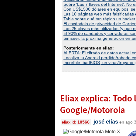
Sobre 'Las 7 llaves del Internet'. No 
Con US$1500 dólares en equipos, se 
Las 10 páginas web más falsificadas
Tabla sobre qué tan rápido un hacker
El escándalo de privacidad de Carrier
Las 25 claves más utilizadas (y que n
El 90% de candados y cerradoras son 
Simseer, la próxima generación en ant
Posteriormente en eliax:
ALERTA: El cifrado de datos actual en
Localiza tu Android perdido/robado 
Increíble: badBIOS, un virus/troyano 
Eliax explica: Todo
Google/Motorola
josé elías
eliax id:
10566
en ago 3