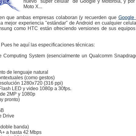
nuevo "super celular" de Google y Motorola, y por
Moto X...
ar en que ambas empresas colaboran (y recuerden que
Google 
la mejor experiencia "estándar" de Android en cualquier celu
amsung como HTC están ofreciendo versiones de sus equipos
 Pues he aquí las especificaciones técnicas:
ile Computing System (esencialmente un Qualcomm Snapdr
to de lenguaje natural
ontextuales (como gestos)
esolución 1280x720 (316 ppi)
Flash LED y video 1080p a 30fps.
 de 2MP y 1080p
y pronto)
GB
e Drive
e doble banda)
 a hasta 42 Mbps