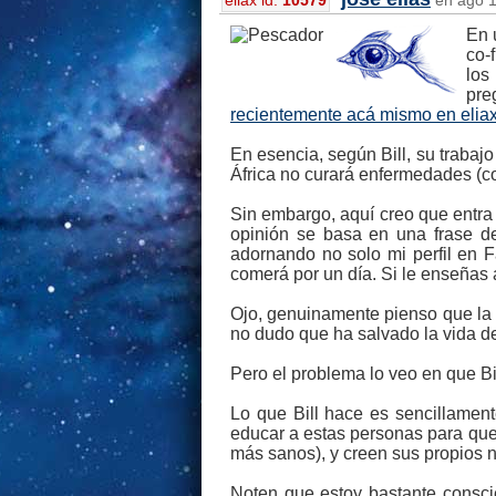
eliax id:
10579
en ago 1
En 
co-
los
preg
recientemente acá mismo en elia
En esencia, según Bill, su trabaj
África no curará enfermedades (c
Sin embargo, aquí creo que entra 
opinión se basa en una frase d
adornando no solo mi perfil en F
comerá por un día. Si le enseñas 
Ojo, genuinamente pienso que la 
no dudo que ha salvado la vida de
Pero el problema lo veo en que Bi
Lo que Bill hace es sencillamen
educar a estas personas para que
más sanos), y creen sus propios 
Noten que estoy bastante consci