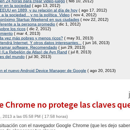
en 24 horas para crear video-juego
( feb 10, 2012)
ter en la sociedad
( ago 13, 2012)
 EEUU en 1889, y su relación al día de hoy
( ago 17, 2012)
a la sociedad... y no la política. Video
( nov 4, 2012)
al próximo Startup Weekend en sus ciudades
( nov 22, 2012)
iferente a la persona promedio
( dic 1, 2012)
sobre los ricos
( dic 2, 2012)
imiento
( mar 4, 2013)
da vez más pobres y menos ricos?
( may 31, 2013)
endrá Internet. Y otros datos interesantes...
( jun 16, 2013)
ogramar software. Recomendado
( jun 29, 2013)
d (La Rebelión de Atlas) de Ayn Rand
( jul 8, 2013)
des del mundo
( jul 30, 2013)
con el nuevo Android Device Manager de Google
( ago 20, 2013)
e Chrome no protege las claves que
, 2013 a las 05:58 PM ( 17:58 horas)
situación con el navegador Google Chrome (que les dejo saber 