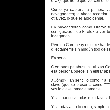
eliax), que tiene que ver con el t
Como ya sabrán, la primera ve
navegadores) te ofrece recordar 
otra vez, lo que es algo genial.
En navegadores como Firefox ti
configuración de Firefox a ver t
indagando.
Pero en Chrome (y esto me ha dej
directamente sin ningún tipo de s
En serio.
O en otras palabras, si utilizas 
esa persona puede, sin entrar abs
¿Cómo? Tan sencillo como ir a l
clave (que se presenta como ****
ves la clave inmediatamente.
Y sí, cuando vi todas mis claves
Y si todavía no lo creen, simplem