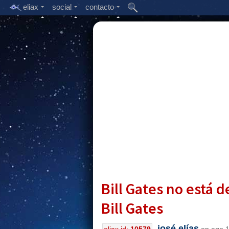
eliax
social
contacto
Bill Gates no está 
Bill Gates
josé elías