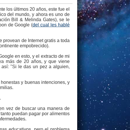
te los últimos 20 años, este fue el
rico del mundo, y ahora es uno de
ción Bill & Melinda Gates), se le
Loon de Google (
del cual les hablé
 provean de Internet gratis a toda
ontinente empobrecido).
oogle en esto, y el extracto de mi
 ya más de 20 años, y que viene
así: "Si le das un pez a alguien,
 honestas y buenas intenciones, y
milias.
.
, en vez de buscar una manera de
 tanto puedan pagar por alimentos
enfermedades.
mas educativos, pero el problema