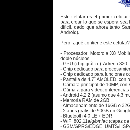
Este celular es el primer celul
para crear lo que se espera sea 
difícil, dado que ahora tanto S
Android).
Pero, ¿qué contiene este celular?
- Procesador: Motorola X8 Mob
doble núcleos
- GPU (chip gráfico): Adreno 320
- Chip dedicado para procesamien
- Chip dedicado para funciones c
- Pantalla de 4.7" AMOLED, con r
- Cámara principal de 10MP, con 
- Cámara para videoconferencias
- Android 4.2.2 (asumo que 4.3 mu
- Memoria RAM de 2GB
- Almacenamiento de 16GB o 32
- 2 años gratis de 50GB en Googl
- Bluetooth 4.0 LE + EDR
- WiFi 802.11a/g/b/n/ac (capaz d
- GSM/GPRS/EDGE, UMTS/HSPA+