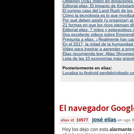
Obtienen US$1 millón en donaciones 
Editorial eliax: El impacto de Kickstar
El curioso caso del Land Rush de los
Cómo la tecnología es lo que moviliza 
Por qué deben asistir (u organizar) 
21 formas en que los ricos piensan d
Editorial eliax: 7 mitos y estereotipos 
Dos excelente videos sobre Emprend
Pregunta a eliax: ¿Realmente hay ca
En el 2017, la mitad de la humanidad t
Video para inspirar a aprender a pr
Eliax recomienda leer: Atlas Shrugge
Lista de las 10 economías más gran
Posteriormente en eliax:
Localiza tu Android perdido/robado 
El navegador Googl
josé elías
eliax id:
10577
en ago 8
Hoy los dejo con esta
alarmante