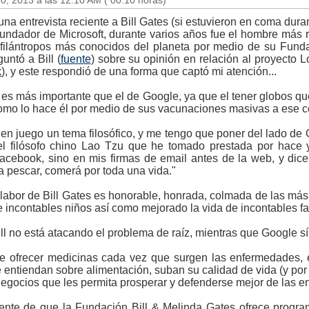
0, 2013 a las 12:10 AM ( 00:10 horas)
una entrevista reciente a Bill Gates (si estuvieron en coma duran
fundador de Microsoft, durante varios años fue el hombre más 
 filántropos más conocidos del planeta por medio de su Funda
untó a Bill (
fuente
) sobre su opinión en relación al proyecto 
x
), y este respondió de una forma que captó mi atención...
o es más importante que el de Google, ya que el tener globos que
omo lo hace él por medio de sus vacunaciones masivas a ese c
en juego un tema filosófico, y me tengo que poner del lado de G
el filósofo chino Lao Tzu que he tomado prestada por hace
acebook, sino en mis firmas de email antes de la web, y dice 
a pescar, comerá por toda una vida."
labor de Bill Gates es honorable, honrada, colmada de las más
 incontables niños así como mejorado la vida de incontables fa
ll no está atacando el problema de raíz, mientras que Google sí
te ofrecer medicinas cada vez que surgen las enfermedades
 entiendan sobre alimentación, suban su calidad de vida (y por
negocios que les permita prosperar y defenderse mejor de las 
ente de que la Fundación Bill & Melinda Gates ofrece progra