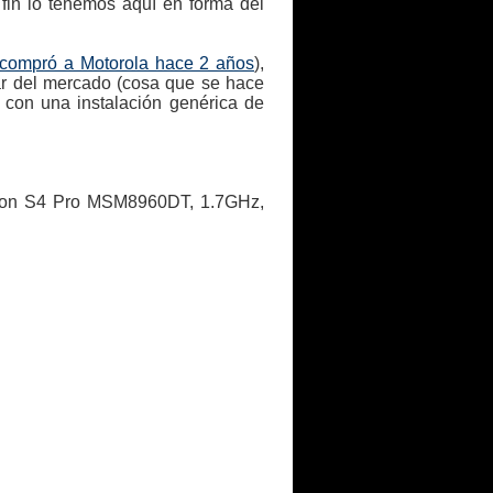
 fin lo tenemos aquí en forma del
compró a Motorola hace 2 años
),
lar del mercado (cosa que se hace
 con una instalación genérica de
agon S4 Pro MSM8960DT, 1.7GHz,