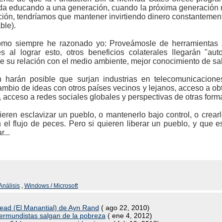
a educando a una generación, cuando la próxima generación 
ción, tendríamos que mantener invirtiendo dinero constanteme
ble).
como siempre he razonado yo: Proveámosle de herramientas 
s al lograr esto, otros beneficios colaterales llegarán "a
 su relación con el medio ambiente, mejor conocimiento de sal
harán posible que surjan industrias en telecomunicaciones
ambio de ideas con otros países vecinos y lejanos, acceso a ob
acceso a redes sociales globales y perspectivas de otras formas
ieren esclavizar un pueblo, o mantenerlo bajo control, o crea
n el flujo de peces. Pero si quieren liberar un pueblo, y que 
...
Análisis
,
Windows / Microsoft
head (El Manantial) de Ayn Rand
( ago 22, 2010)
cermundistas salgan de la pobreza
( ene 4, 2012)