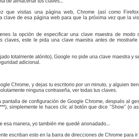
ema de almacenar tus claves...
z que visitas una página web, Chrome (así como Firefox 
la clave de esa página web para que la próxima vez que la visi
enes la opción de especificar una clave maestra de modo q
us claves, este le pida una clave maestra antes de mostrarl
ado totalmente atónito), Google no pide una clave maestra y se
eguridad adicional.
Google Chrome, y dejas tu escritorio por un minuto, y alguien t
olutamente ninguna contraseña, ver todas tus claves.
a pantalla de configuración de Google Chrome, después al ges
***), simplemente le haces clic al botón que dice "Show" (o a
 de esa manera, yo también me quedé anonadado...
ente escriban esto en la barra de direcciones de Chrome para ir 