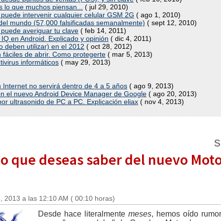
es lo que muchos piensan...
( jul 29, 2010)
puede intervenir cualquier celular GSM 2G
( ago 1, 2010)
 del mundo (57,000 falsificadas semanalmente)
( sept 12, 2010)
 puede averiguar tu clave
( feb 14, 2011)
 IQ en Android. Explicado y opinión
( dic 4, 2011)
o deben utilizar) en el 2012
( oct 28, 2012)
fáciles de abrir. Como protegerte
( mar 5, 2013)
ivirus informáticos
( may 29, 2013)
 Internet no servirá dentro de 4 a 5 años
( ago 9, 2013)
con el nuevo Android Device Manager de Google
( ago 20, 2013)
por ultrasonido de PC a PC. Explicación eliax
( nov 4, 2013)
s
 lo que deseas saber del nuevo Moto
, 2013 a las 12:10 AM ( 00:10 horas)
Desde hace literalmente
meses
, hemos oído rumor