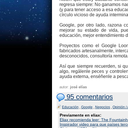
regresa siempre: No ganamos nad
(y para tener acceso a esa educa
círculo vicioso de ayuda intermina
Google, por otro lado, razona 
mejorar su estado de vida, pue
educación, mejor entendimiento de
Proyectos como el Google Loon 
fabricados artesanalmente, interc
desconocidos, consultoría remota, 
Así que siempre recuerden, si qu
algo, regálenle peces y controle
ayuda externa, enséñenle a pescar
autor:
josé elías
95 comentarios
Educación
,
Google
,
Negocios
,
Opinión / 
Previamente en eliax:
Eliax recomienda leer: The Fountain
Inspirador video para que países ter