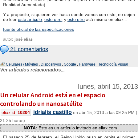
Realidad Aumentada).
Y a propósito, si quieren ver hacia donde vamos con esto, no dejen
de leer
este artículo
,
este otro,
y
este otro
acá mismo en eliax...
fuente oficial de las especificaciones
autor:
josé elías
21 comentarios
Celulares / Móviles
,
Dispositivos
,
Google
,
Hardware
,
Tecnología Visual
Ver artículos relacionados...
lunes, abril 15, 2013
Un celular Android está en el espacio
controlando un nanosatélite
idrialis castillo
eliax id:
10204
en abr 15, 2013 a las 09:25 PM (
21:25 horas)
NOTA:
Este es un artículo invitado en eliax.com
El pasado 25 de febrero, el Reino Unido puso en órbita el primer