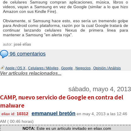
de celulares Samsung compran aplicaciones, música, libros o
videos, vayan a Samsung en vez de Google (similar a lo que hizo
Amazon con sus Kindle Fire).
Obviamente, si Samsung hace esto, eso sería un tremendo golpe
para Android como plataforma, razón por la cual Google tratará de
continuar lanzando celulares Nexus de primera linea para
mantener a Samsung "en alerta roja".
autor:
josé elías
96 comentarios
Apple / OS X
,
Celulares / Móviles
,
Google
,
Negocios
,
Opinión / Análisis
Ver artículos relacionados...
sábado, mayo 4, 2013
CAMP, nuevo servicio de Google en contra del
malware
emmanuel bretón
eliax id:
10312
en may 4, 2013 a las 12:46
AM ( 00:46 horas)
NOTA:
Este es un artículo invitado en eliax.com