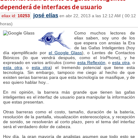
dependerá de interfaces de usuario
josé elías
eliax id:
10253
en abr 22, 2013 a las 12:12 AM ( 00:12
horas)
Como muchos lectores de
eliax saben, soy uno de los
que espera con ansias la Era
de las Gafas Inteligentes (hoy
día ejemplificado por
el Google Glass
), o Lentes de Contactos
Biónicos (lo que vendrá después, como el IrixPhone), y he
expresado en varios artículos (como
esta Reflexión
, o
esta otra
, o
esta otra
, o
esta otra
) el tremendo potencial que tiene esta
tecnología. Sin embargo, tampoco me ciego al hecho de que
existen serias barreras para que esta tecnología se masifique, y de
eso quiero hablar hoy...
En mi opinión, la barrera más grande que tienen las gafas
inteligentes es el interfaz de usuario para manipular la información
que estas presentan.
Otras barreras como el costo, tamaño, duración de la batería,
resolución de la pantalla, visualización estereoscópica, y recepción
de sonido, se resolverán al corto plazo, pero el tema del interfaz
será el verdadero dolor de cabeza.
Hoy día, la gran mayoría de analistas asumen que todo esto se