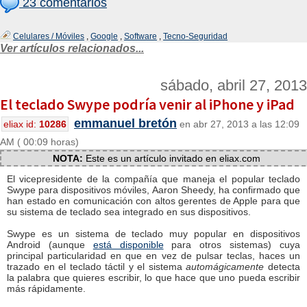
23 comentarios
Celulares / Móviles
,
Google
,
Software
,
Tecno-Seguridad
Ver artículos relacionados...
sábado, abril 27, 2013
El teclado Swype podría venir al iPhone y iPad
emmanuel bretón
eliax id:
10286
en abr 27, 2013 a las 12:09
AM ( 00:09 horas)
NOTA:
Este es un artículo invitado en eliax.com
El vicepresidente de la compañía que maneja el popular teclado
Swype para dispositivos móviles, Aaron Sheedy, ha confirmado que
han estado en comunicación con altos gerentes de Apple para que
su sistema de teclado sea integrado en sus dispositivos.
Swype es un sistema de teclado muy popular en dispositivos
Android (aunque
está disponible
para otros sistemas) cuya
principal particularidad en que en vez de pulsar teclas, haces un
trazado en el teclado táctil y el sistema
automágicamente
detecta
la palabra que quieres escribir, lo que hace que uno pueda escribir
más rápidamente.