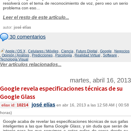
resolverá con el tema de reconocimiento de voz, pero veo un serio
problema con eso...
Leer el resto de este artículo...
autor:
josé elías
30 comentarios
Apple / OS X
,
Celulares / Móviles
,
Ciencia
,
Futuro Digital
,
Google
,
Negocios
,
Opinión / Análisis
,
Predicciones
,
Psicología
,
Realidad Virtual
,
Software
,
Tecnología Visual
Ver artículos relacionados...
martes, abril 16, 2013
Google revela especificaciones técnicas de su
Google Glass
josé elías
eliax id:
10214
en abr 16, 2013 a las 12:58 AM ( 00:58
horas)
Google acaba de revelar las especificaciones técnicas de sus gafas
inteligentes a las que llama
Google Glass
, y sin duda que serán de
interés para los que seguimos a estas gafas de cerca desde su