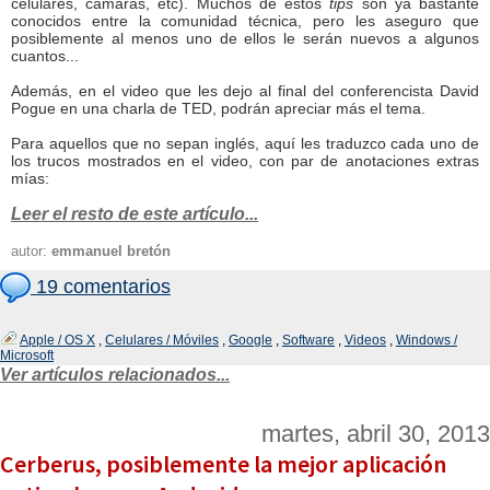
celulares, cámaras, etc). Muchos de estos
tips
son ya bastante
conocidos entre la comunidad técnica, pero les aseguro que
posiblemente al menos uno de ellos le serán nuevos a algunos
cuantos...
Además, en el video que les dejo al final del conferencista David
Pogue en una charla de TED, podrán apreciar más el tema.
Para aquellos que no sepan inglés, aquí les traduzco cada uno de
los trucos mostrados en el video, con par de anotaciones extras
mías:
Leer el resto de este artículo...
autor:
emmanuel bretón
19 comentarios
Apple / OS X
,
Celulares / Móviles
,
Google
,
Software
,
Videos
,
Windows /
Microsoft
Ver artículos relacionados...
martes, abril 30, 2013
Cerberus, posiblemente la mejor aplicación