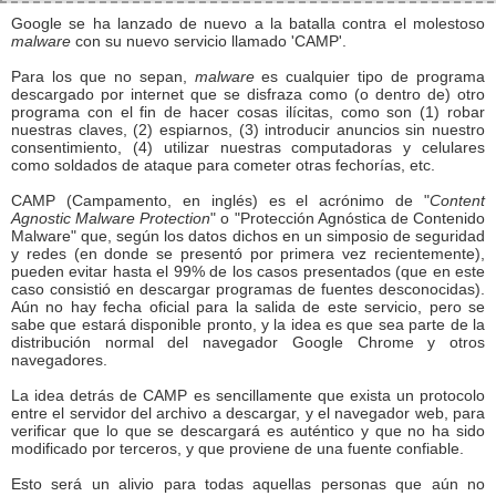
Google se ha lanzado de nuevo a la batalla contra el molestoso
malware
con su nuevo servicio llamado 'CAMP'.
Para los que no sepan,
malware
es cualquier tipo de programa
descargado por internet que se disfraza como (o dentro de) otro
programa con el fin de hacer cosas ilícitas, como son (1) robar
nuestras claves, (2) espiarnos, (3) introducir anuncios sin nuestro
consentimiento, (4) utilizar nuestras computadoras y celulares
como soldados de ataque para cometer otras fechorías, etc.
CAMP (Campamento, en inglés) es el acrónimo de "
Content
Agnostic Malware Protection
" o "Protección Agnóstica de Contenido
Malware" que, según los datos dichos en un simposio de seguridad
y redes (en donde se presentó por primera vez recientemente),
pueden evitar hasta el 99% de los casos presentados (que en este
caso consistió en descargar programas de fuentes desconocidas).
Aún no hay fecha oficial para la salida de este servicio, pero se
sabe que estará disponible pronto, y la idea es que sea parte de la
distribución normal del navegador Google Chrome y otros
navegadores.
La idea detrás de CAMP es sencillamente que exista un protocolo
entre el servidor del archivo a descargar, y el navegador web, para
verificar que lo que se descargará es auténtico y que no ha sido
modificado por terceros, y que proviene de una fuente confiable.
Esto será un alivio para todas aquellas personas que aún no