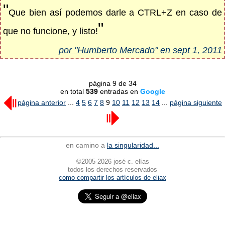
"
Que bien así podemos darle a CTRL+Z en caso de
"
que no funcione, y listo!
por "Humberto Mercado" en sept 1, 2011
página 9 de 34
en total
539
entradas en
Google
página anterior
...
4
5
6
7
8
9
10
11
12
13
14
...
página siguiente
en camino a
la singularidad...
©2005-2026 josé c. elías
todos los derechos reservados
como compartir los artículos de eliax