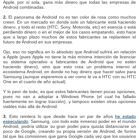
Apple, por sí sola, gana más dinero que todas las empresas de
Android combinadas.
2.
El panorama de Android no es tan color de rosa como muchos
creen. En un mercado en donde solo un fabricante está haciendo
dinero, y todo el resto (HTC, Sony, Motorola, etc) en esencia o está
perdiendo dinero o en el mejor de los casos empatando, esto hace
que a largo plazo muchos de estos fabricantes se replanteen el
futuro de Android en sus empresas.
Ojo, eso no significa en lo absoluto que Android sufrirá en relación
a Apple (pues Apple no tiene la más mínima intención de licenciar
su sistema operativo a fabricantes de Android que no estén
haciendo dinero), sino que esto crea un problema interno al
ecosistema Android, en donde no hay dinero que hacer salvo para
Samsung (aunque esperemos a ver como le va a HTC con su HTC
One en el cuarto de año actual).
Y lo peor de todo, es que estos fabricantes tienen pocas opciones,
pues no van a adoptar a Windows Phone (el cual ha fallado
fuertemente en lograr tracción), y tampoco existen otras opciones
viables más allá de Android.
3.
Esto reintera lo que desde hace un par de años
he estado
especulando
: Samsung, con todo este inmenso poder en el mundo
Android, podría utilizar su gran poder para quizás distanciarse un
poco de Google, creando su propia versión de Android, de forma
tal que las comisiones que gana Google cada vez que los usuarios