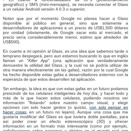
geográfico) y SMS (mini-mensajes), se necesita conectar el Glass
a un celular Android versión 4.0.3 o superior.
Noten que por el momento Google no planea hacer a Glass
disponible al público en general, sino que solamente a
desarrolladores de aplicaciones a un precio de US$1,500 dólares
por unidad (obviamente, de Google sacar esto al mercado, el
precio sería considerablemente menor, estimo que alrededor de
US$500).
En cuanto a mi opinión al Glass, es una idea que sabemos tarde o
temprano despegará, pero aun estamos buscando lo que en inglés
llaman un "
Killer App
" (una aplicación que verdaderamente
demuestre la utilidad del Glass, y la cual no se podría utilizar de
otra manera efectivamente sin las gafas), razón por la cual Google
ha hecho disponible estas gafas a desarrolladores externos con la
esperanza de que estos desarrollen tal aplicación.
Sin embargo, la idea es que con estas gafas en un futuro podamos
prescindir de los celulares inteligentes de hoy día, y hacer todo y
más de lo que hacen estos celulares, pudiendo nosotros ver
información "flotando" sobre nuestro campo visual, y elegir
opciones con solo hacer gestos (o quizás,
con solo pensar en
hacer cosas
, en un futuro no lejano). Aunque una cosa que me
gustaría modificar del Glass es que tuviera doble pantallas, para
así poder crear un efecto estereoscópico (3D) y ofrecer
información en un formato más interesante (como por ejemplo,
señalizaciones sobre personas y objetos en el mundo real con