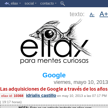
eliax
social
contacto
A+
texto:
A-
Google
viernes, mayo 10, 2013
Las adquisiciones de Google a través de los años
idrialis castillo
eliax id:
10368
en may 10, 2013 a las 07:17 PM
( 19:17 horas)
NOTA:
Este es un artículo invitado en eliax.com