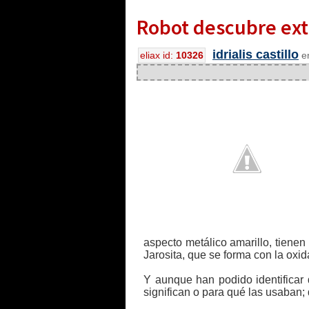
Robot descubre ext
idrialis castillo
eliax id:
10326
en
aspecto metálico amarillo, tienen
Jarosita, que se forma con la oxida
Y aunque han podido identificar 
significan o para qué las usaban;