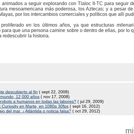
 animados a seguir explorando con Tlaloc II-TC para seguir de
ltura mesoamericana más poderosa, los Aztecas; y a pesar de
yas, por los intercambios comerciales y políticos que allí pudi
proliferado en los últimos años, ya que estructuras milenari
para que una persona camine sobre o dentro de ellas, por lo q
redescubrir la historia.
e descubierto al fin
( sept 22, 2008)
l mundo, 12,000 años
( nov 17, 2008)
 robots a humanos en todas las labores?
( jul 29, 2009)
t Curiosity en Marte, en 1080p 30fps
( sept 16, 2012)
 del mar. ¿Atlántida o noticia falsa?
( oct 29, 2012)
mi