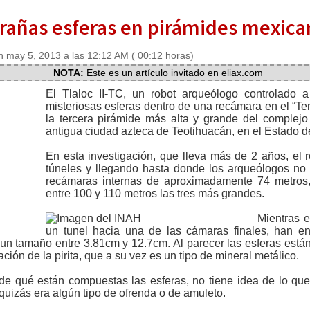
rañas esferas en pirámides mexica
 may 5, 2013 a las 12:12 AM ( 00:12 horas)
NOTA:
Este es un artículo invitado en eliax.com
El Tlaloc II-TC, un robot arqueólogo controlado a
misteriosas esferas dentro de una recámara en el “
la tercera pirámide más alta y grande del complejo
antigua ciudad azteca de Teotihuacán, en el Estado d
En esta investigación, que lleva más de 2 años, el 
túneles y llegando hasta donde los arqueólogos no
recámaras internas de aproximadamente 74 metros
entre 100 y 110 metros las tres más grandes.
Mientras 
un tunel hacia una de las cámaras finales, han en
 un tamaño entre 3.81cm y 12.7cm. Al parecer las esferas está
ción de la pirita, que a su vez es un tipo de mineral metálico.
de qué están compuestas las esferas, no tiene idea de lo que
 quizás era algún tipo de ofrenda o de amuleto.