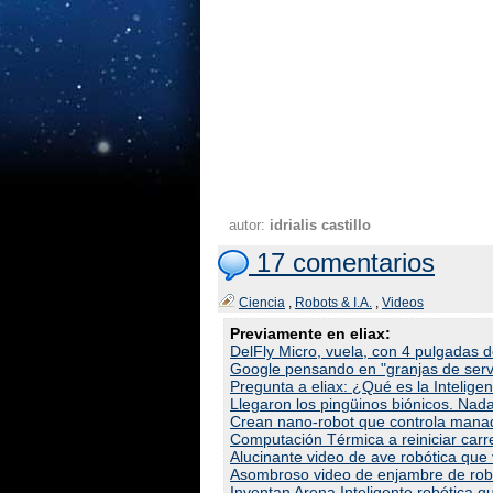
autor:
idrialis castillo
17 comentarios
Ciencia
,
Robots & I.A.
,
Videos
Previamente en eliax:
DelFly Micro, vuela, con 4 pulgadas 
Google pensando en "granjas de serv
Pregunta a eliax: ¿Qué es la Intelig
Llegaron los pingüinos biónicos. Nada
Crean nano-robot que controla manad
Computación Térmica a reiniciar carr
Alucinante video de ave robótica que
Asombroso video de enjambre de robot
Inventan Arena Inteligente robótica q