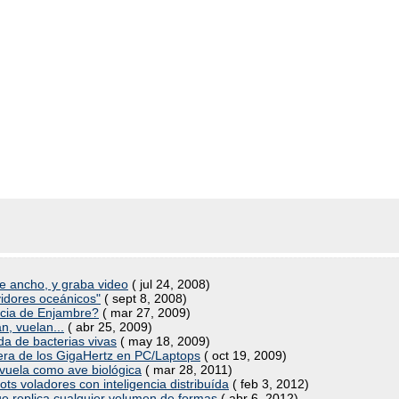
de ancho, y graba video
( jul 24, 2008)
idores oceánicos"
( sept 8, 2008)
encia de Enjambre?
( mar 27, 2009)
n, vuelan...
( abr 25, 2009)
a de bacterias vivas
( may 18, 2009)
era de los GigaHertz en PC/Laptops
( oct 19, 2009)
 vuela como ave biológica
( mar 28, 2011)
s voladores con inteligencia distribuída
( feb 3, 2012)
ue replica cualquier volumen de formas
( abr 6, 2012)