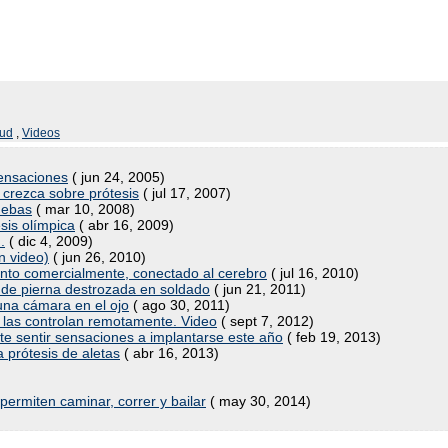
lud
,
Videos
sensaciones
( jun 24, 2005)
al crezca sobre prótesis
( jul 17, 2007)
uebas
( mar 10, 2008)
sis olímpica
( abr 16, 2009)
.
( dic 4, 2009)
n video)
( jun 26, 2010)
onto comercialmente, conectado al cerebro
( jul 16, 2010)
s de pierna destrozada en soldado
( jun 21, 2011)
una cámara en el ojo
( ago 30, 2011)
 las controlan remotamente. Video
( sept 7, 2012)
 sentir sensaciones a implantarse este año
( feb 19, 2013)
 prótesis de aletas
( abr 16, 2013)
ermiten caminar, correr y bailar
( may 30, 2014)