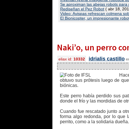
Se aproximan las abejas robots para p
Rediseñan el Pez Robot
( abr 18, 201
Video: Avispas refrescan colmena so
El Bionicopter, un impresionante robot
Naki’o, un perro co
idrialis castillo
eliax id:
10332
en
Hac
obtuvo sus prótesis luego de que
biónicas.
Este perro había perdido sus pa
donde el frío y las mordidas de ot
Cuando fue rescatado junto a otro
forma algo redonda, por lo que l
perrito, como a la solidaria dueña.