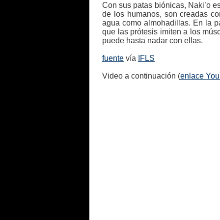
Con sus patas biónicas, Naki’o es
de los humanos, son creadas con
agua como almohadillas. En la pa
que las prótesis imiten a los mú
puede hasta nadar con ellas.
fuente
vía
IFLS
Video a continuación (
enlace Yo