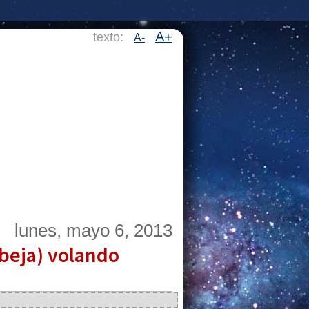
A+
texto:
A-
lunes, mayo 6, 2013
beja) volando