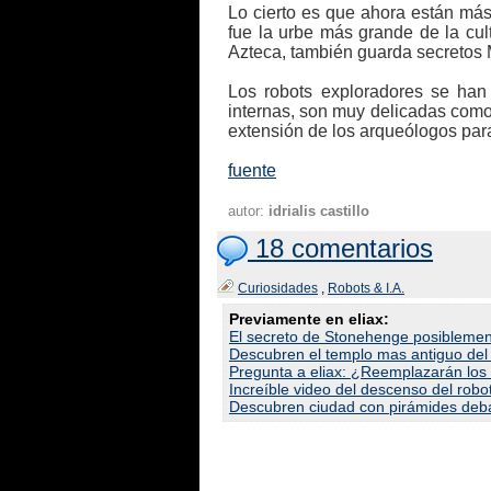
Lo cierto es que ahora están más
fue la urbe más grande de la cu
Azteca, también guarda secretos Ma
Los robots exploradores se han 
internas, son muy delicadas como 
extensión de los arqueólogos para 
fuente
autor:
idrialis castillo
18 comentarios
Curiosidades
,
Robots & I.A.
Previamente en eliax:
El secreto de Stonehenge posiblement
Descubren el templo mas antiguo de
Pregunta a eliax: ¿Reemplazarán los
Increíble video del descenso del robo
Descubren ciudad con pirámides debajo