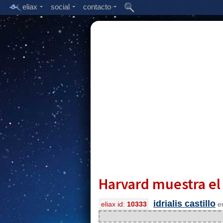
eliax
social
contacto
Harvard muestra el
idrialis castillo
eliax id:
10333
en