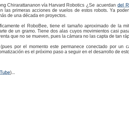
¿Se acuerdan
del 
 las primeras acciones de vuelos de estos robots. Ya podem
más de una década en proyectos.
cíficamente el RoboBee, tiene el tamaño aproximado de la mi
rte de un gramo. Tiene dos alas cuyos movimientos casi pas
renta que no se mueven, pues la cámara no las capta de tan rá
 (pues por el momento este permanece conectado por un ca
omatización es el próximo paso a seguir en el desarrollo de esto
uTube
)...