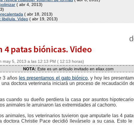
olinizar
( abr 4, 2013)
3)
brecalentada
( abr 18, 2013)
 libélula. Video
( abr 19, 2013)
d
n 4 patas biónicas. Video
 may 5, 2013 a las 12:13 PM ( 12:13 horas)
NOTA:
Este es un artículo invitado en eliax.com
e 3 años
les presentamos el gato biónico
, y hoy les presentam
 una doctora veterinaria iniciará un proceso de recaudación d
tas cuando su dueño perdiera la casa por asuntos hipotecari
ros animales le arruinaron las extremidades al cachorro.
s animales, los veterinarios tuvieron que amputarle las 4 pat
a doctora Christie Pace decidió llevárselo a su casa. Esto le