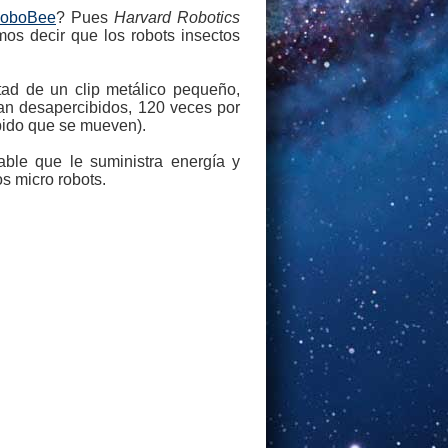
RoboBee
? Pues
Harvard Robotics
os decir que los robots insectos
tad de un clip metálico pequeño,
an desapercibidos, 120 veces por
pido que se mueven).
ble que le suministra energía y
s micro robots.