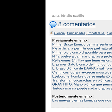
autor:
idrialis castillo
8 comentarios
Ciencia
,
Curiosidades
,
Robots & I.A.
,
Sa
Previamente en eliax:
Primer Brazo Biónico permite sentir 
Pie artificial a permitir que piel natur
Primer ojo biónico disponible para pr
Niña vuelve a caminar gracias a próte
Reflexiones 14: Hay que tener visión..
El primer Gato Biónico del mundo (co
El Brazo Biónico de DARPA a salir pr
Científicos logran re-crecer músculo
Eyeborg, el hombre que se implantó 
Transforman cucarachas en biónicas,
GRAN HITO: Mano biónica que permite
Tortuga marina puede nadar gracias a
Posteriormente en eliax:
Las nuevas piernas biónicas que nos p