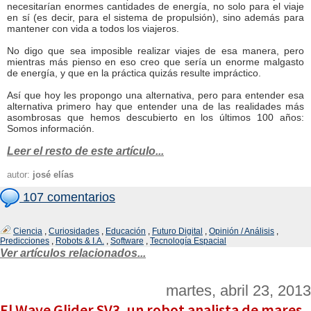
necesitarían enormes cantidades de energía, no solo para el viaje
en sí (es decir, para el sistema de propulsión), sino además para
mantener con vida a todos los viajeros.
No digo que sea imposible realizar viajes de esa manera, pero
mientras más pienso en eso creo que sería un enorme malgasto
de energía, y que en la práctica quizás resulte impráctico.
Así que hoy les propongo una alternativa, pero para entender esa
alternativa primero hay que entender una de las realidades más
asombrosas que hemos descubierto en los últimos 100 años:
Somos información.
Leer el resto de este artículo...
autor:
josé elías
107 comentarios
Ciencia
,
Curiosidades
,
Educación
,
Futuro Digital
,
Opinión / Análisis
,
Predicciones
,
Robots & I.A.
,
Software
,
Tecnología Espacial
Ver artículos relacionados...
martes, abril 23, 2013
El Wave Glider SV3, un robot analista de mares