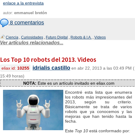
enlace a la entrevista
autor:
emmanuel bretón
8 comentarios
Ciencia
,
Curiosidades
,
Futuro Digital
,
Robots & I.A.
,
Videos
Ver artículos relacionados...
Los Top 10 robots del 2013. Videos
idrialis castillo
eliax id:
10255
en abr 22, 2013 a las 03:49 PM (
15:49 horas)
NOTA:
Este es un artículo invitado en eliax.com
Encontré esta lista que enumera
los robots más impresionantes del
2013, según su criterio.
Básicamente se trata de varios
robots que ya conocemos y las
mejoras que han tenido hasta la
fecha.
Este
Top 10
está conformado por: