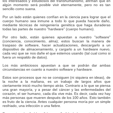
los interesados y estudiosos del transhumanismo, afirman que en
algún momento será posible vivir eternamente, pero no es tan
sencillo como suena.
Por un lado están quienes confían en la ciencia para lograr que el
cuerpo humano sea inmune a todo lo que pueda hacerle daño,
mediante técnicas de reingeniería genética que haga duraderas
todas las partes de nuestro "hardware" (cuerpo humano).
Por otro lado, están quienes apuestan a nuestro "software"
(conciencia, conocimiento, alma); estos buscan la manera de
traspaso de software, hacer actualizaciones, descargarlo a un
dispositivo de almacenamiento, y cargarlo a un hardware nuevo,
cada vez que se nos dañe el que estemos usando (tal cual como si
fuera un respaldo de datos).
Los más ambiciosos apuestan a que se podrán dar ambas
circunstancias en cuanto a nuestro software y hardware.
Estos son procesos que no se consiguen (ni siquiera en ideas), de
la noche a la mañana, es un trabajo de largos años que
ciertamente inició mucho tiempo atrás. Contrario a lo que se piensa
una gran mayoría, y a pesar del cáncer y las enfermedades del
corazón, el ser humano, cada día vive más. Es decir, cada vez hay
más personas que mueren después de los 100 años. Esto también
es fruto de la ciencia. Antes cualquier persona moría por un simple
resfriado, una infección o una fiebre.