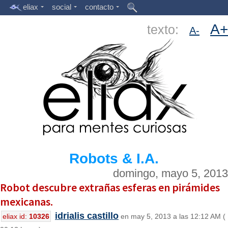
eliax
social
contacto
A+
texto:
A-
Robots & I.A.
domingo, mayo 5, 2013
Robot descubre extrañas esferas en pirámides
mexicanas.
idrialis castillo
eliax id:
10326
en may 5, 2013 a las 12:12 AM (