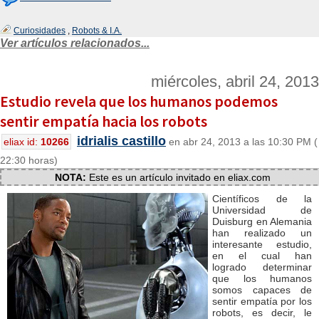
Curiosidades
,
Robots & I.A.
Ver artículos relacionados...
miércoles, abril 24, 2013
Estudio revela que los humanos podemos
sentir empatía hacia los robots
idrialis castillo
eliax id:
10266
en abr 24, 2013 a las 10:30 PM (
22:30 horas)
NOTA:
Este es un artículo invitado en eliax.com
Científicos de la
Universidad de
Duisburg en Alemania
han realizado un
interesante estudio,
en el cual han
logrado determinar
que los humanos
somos capaces de
sentir empatía por los
robots, es decir, le