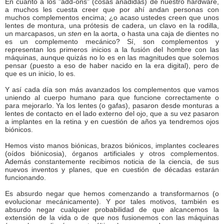
En cuanto a los "add-ons" (cosas añadidas) de nuestro hardware,
a muchos les cuesta creer que por ahí andan personas con
muchos complementos encima; ¿o acaso ustedes creen que unos
lentes de montura, una prótesis de cadera, un clavo en la rodilla,
un marcapasos, un
sten
en la aorta, o hasta una caja de dientes no
es un complemento mecánico? Sí, son complementos y
representan los primeros inicios a la fusión del hombre con las
máquinas, aunque quizás no lo es en las magnitudes que solemos
pensar (puesto a eso de haber nacido en la era digital), pero de
que es un inicio, lo es.
Y así cada día son más avanzados los complementos que vamos
uniendo al cuerpo humano para que funcione correctamente o
para mejorarlo. Ya los lentes (o gafas), pasaron desde monturas a
lentes de contacto en el lado externo del ojo, que a su vez pasaron
a implantes en la retina y en cuestión de años ya tendremos ojos
biónicos.
Hemos visto manos biónicas, brazos biónicos, implantes cocleares
(oídos biónicosia), órganos artificiales y otros complementos.
Además constantemente recibimos noticia de la ciencia, de sus
nuevos inventos y planes, que en cuestión de décadas estarán
funcionando.
Es absurdo negar que hemos comenzando a transformarnos (o
evolucionar mecánicamente). Y por tales motivos, también es
absurdo negar cualquier probabilidad de que alcancemos la
extensión de la vida o de que nos fusionemos con las máquinas