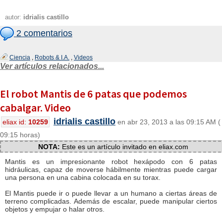
autor:
idrialis castillo
2 comentarios
Ciencia
,
Robots & I.A.
,
Videos
Ver artículos relacionados...
El robot Mantis de 6 patas que podemos
cabalgar. Video
idrialis castillo
eliax id:
10259
en abr 23, 2013 a las 09:15 AM (
09:15 horas)
NOTA:
Este es un artículo invitado en eliax.com
Mantis es un impresionante robot hexápodo con 6 patas
hidráulicas, capaz de moverse hábilmente mientras puede cargar
una persona en una cabina colocada en su torax.
El Mantis puede ir o puede llevar a un humano a ciertas áreas de
terreno complicadas. Además de escalar, puede manipular ciertos
objetos y empujar o halar otros.