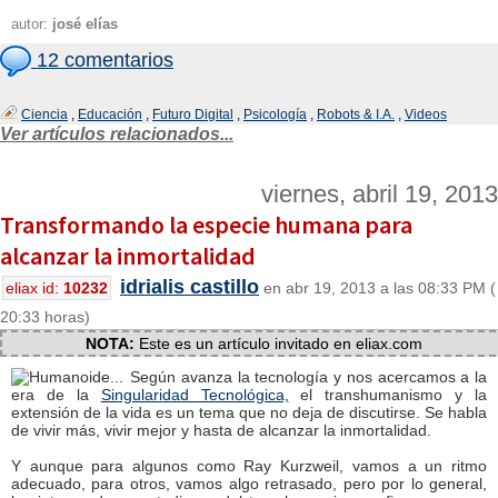
autor:
josé elías
12 comentarios
Ciencia
,
Educación
,
Futuro Digital
,
Psicología
,
Robots & I.A.
,
Videos
Ver artículos relacionados...
viernes, abril 19, 2013
Transformando la especie humana para
alcanzar la inmortalidad
idrialis castillo
eliax id:
10232
en abr 19, 2013 a las 08:33 PM (
20:33 horas)
NOTA:
Este es un artículo invitado en eliax.com
Según avanza la tecnología y nos acercamos a la
era de la
Singularidad Tecnológica,
el transhumanismo y la
extensión de la vida es un tema que no deja de discutirse. Se habla
de vivir más, vivir mejor y hasta de alcanzar la inmortalidad.
Y aunque para algunos como Ray Kurzweil, vamos a un ritmo
adecuado, para otros, vamos algo retrasado, pero por lo general,