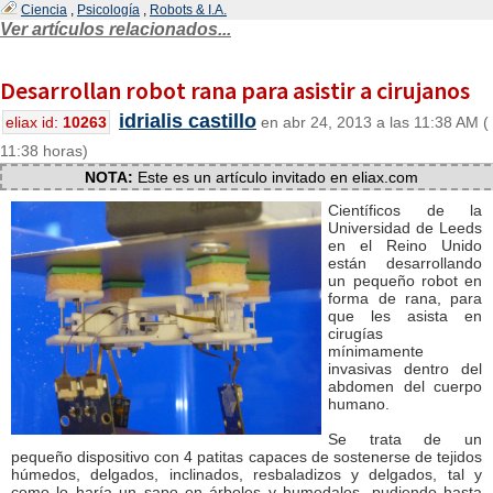
Ciencia
,
Psicología
,
Robots & I.A.
Ver artículos relacionados...
Desarrollan robot rana para asistir a cirujanos
idrialis castillo
eliax id:
10263
en abr 24, 2013 a las 11:38 AM (
11:38 horas)
NOTA:
Este es un artículo invitado en eliax.com
Científicos de la
Universidad de Leeds
en el Reino Unido
están desarrollando
un pequeño robot en
forma de rana, para
que les asista en
cirugías
mínimamente
invasivas dentro del
abdomen del cuerpo
humano.
Se trata de un
pequeño dispositivo con 4 patitas capaces de sostenerse de tejidos
húmedos, delgados, inclinados, resbaladizos y delgados, tal y
como lo haría un sapo en árboles y humedales, pudiendo hasta