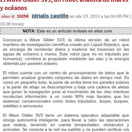
y océanos
idrialis castillo
eliax id:
10258
en abr 23, 2013 a las 04:08 PM (
16:08 horas)
NOTA:
Este es un artículo invitado en eliax.com
Conozcan a
Wave Glider SV3
, la última versión de un robot
marítimo de investigación científica creado por
Liquid Robotics
, que
se encarga de recolectar datos y explorar las travesías en las
aguas de océanos y mares. Este robot (que no es tripulado por
humanos), combina la propulsión mediante las olas y la energía
obtenida por paneles solares.
El robot cuenta con un centro de procesamiento de datos que le
permiten analizar grandes conjuntos de datos en tiempo real. Es
como un pequeño bote, la parte de arriba tiene los paneles solares
y la parte de abajo se descomprime y baja una cadena de aletas
que guían la navegación junto al movimiento de las olas mientras
recolectan información a un costo 90% más baratos que los
sistemas convencionales como botes tripulados, boyas, buques,
satélites o aeronaves.
El Wave Glider SV3 tiene un sistema operativo adaptable que
otorga autonomía inteligente, para llevar a cabo las operaciones
que realiza, teniendo en cuenta tempestades, obstáculos y
animales. Se conecta a la red vía satélite y se pueden verificar vía