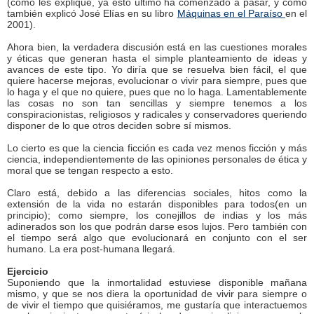
(como les expliqué, ya esto último ha comenzado a pasar, y como
también explicó José Elías en su libro
Máquinas en el Paraíso
en el
2001).
Ahora bien, la verdadera discusión está en las cuestiones morales
y éticas que generan hasta el simple planteamiento de ideas y
avances de este tipo. Yo diría que se resuelva bien fácil, el que
quiere hacerse mejoras, evolucionar o vivir para siempre, pues que
lo haga y el que no quiere, pues que no lo haga. Lamentablemente
las cosas no son tan sencillas y siempre tenemos a los
conspiracionistas, religiosos y radicales y conservadores queriendo
disponer de lo que otros deciden sobre sí mismos.
Lo cierto es que la ciencia ficción es cada vez menos ficción y más
ciencia, independientemente de las opiniones personales de ética y
moral que se tengan respecto a esto.
Claro está, debido a las diferencias sociales, hitos como la
extensión de la vida no estarán disponibles para todos(en un
principio); como siempre, los conejillos de indias y los más
adinerados son los que podrán darse esos lujos. Pero también con
el tiempo será algo que evolucionará en conjunto con el ser
humano. La era post-humana llegará.
Ejercicio
Suponiendo que la inmortalidad estuviese disponible mañana
mismo, y que se nos diera la oportunidad de vivir para siempre o
de vivir el tiempo que quisiéramos, me gustaría que interactuemos