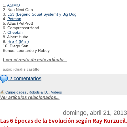
1.
ASIMO
2. Nao Next Gen
3.
LS3 (Legend Squat System) y Big Dog
4.
Petman
5. Atlas (PetProt)
6. CompressorHead
7.
Cheetah
8. Albert Hubo
9.
Hrp-4 (Miin)
10. Diego San
Bonus: Leonardo y Roboy.
Leer el resto de este artículo...
autor:
idrialis castillo
2 comentarios
Curiosidades
,
Robots & I.A.
,
Videos
Ver artículos relacionados...
domingo, abril 21, 2013
Las 6 Épocas de la Evolución según Ray Kurzueil.