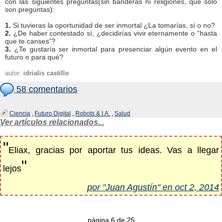
con las siguientes preguntas(sin banderas ni religiones, que solo
son preguntas):
1.
Si tuvieras la oportunidad de ser inmortal ¿La tomarías, sí o no?
2.
¿De haber contestado sí, ¿decidirías vivir eternamente o “hasta
que te canses”?
3.
¿Te gustaría ser inmortal para presenciar algún evento en el
futuro o para qué?
autor:
idrialis castillo
58 comentarios
Ciencia
,
Futuro Digital
,
Robots & I.A.
,
Salud
Ver artículos relacionados...
"
Eliax, gracias por aportar tus ideas. Vas a llegar
"
lejos
por "Juan Agustín" en oct 2, 2014
página 6 de 25