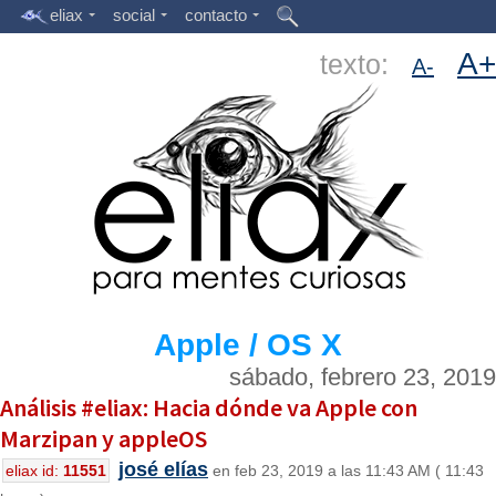
eliax
social
contacto
A+
texto:
A-
Apple / OS X
sábado, febrero 23, 2019
Análisis #eliax: Hacia dónde va Apple con
Marzipan y appleOS
josé elías
eliax id:
11551
en feb 23, 2019 a las 11:43 AM ( 11:43