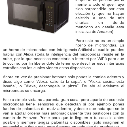
mente a todo el que haya
sido sorprendido por esta
elección (y que no hayan
asistido a una de mis
charlas en donde
menciono en detalle esta
iniciativa de Amazon).
Pero este no es un simple
horno de microondas. Es
un horno de microondas con Inteligencia Artificial al cual le puedes
hablar con Alexa (toda la inteligencia del microondas reside en la
nube, por lo que necesitas conectarlo a Internet por WiFi) para que
te cocine, por fin liberándote de tener que descifrar esos interfaces
extraños con los cuales vienen estos dispositivos.
Ahora en vez de presionar botones solo pones la comida adentro y
dices algo como "Alexa, calienta la sopa", o "Alexa, cocina esta
lasaña", o "Alexa, descongela la pizza". De ahí el adelante el
microondas se encarga.
Esto a simple vista no aparenta gran cosa, pero aparte de eso este
microondas tiene sensores que detectan si por ejemplo pones
fundas de palomitas de maíz adentro, y desde que nota que se te
van a agotar ordena más automágicamente tras bastidores con tu
cuenta de Amazon Prime para que te lleguen a tu casa lo antes
posible y siempre tengas palomitas disponibles (solo imaginen el
potencial que tiene esto para Amazon en todo tipo de productos).