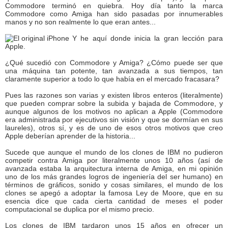
Commodore terminó en quiebra. Hoy día tanto la marca
Commodore como Amiga han sido pasadas por innumerables
manos y no son realmente lo que eran antes...
Y he aquí donde inicia la gran lección para
Apple.
¿Qué sucedió con Commodore y Amiga? ¿Cómo puede ser que
una máquina tan potente, tan avanzada a sus tiempos, tan
claramente superior a todo lo que había en el mercado fracasara?
Pues las razones son varias y existen libros enteros (literalmente)
que pueden comprar sobre la subida y bajada de Commodore, y
aunque algunos de los motivos no aplican a Apple (Commodore
era administrada por ejecutivos sin visión y que se dormían en sus
laureles), otros sí, y es de uno de esos otros motivos que creo
Apple deberían aprender de la historia...
Sucede que aunque el mundo de los clones de IBM no pudieron
competir contra Amiga por literalmente unos 10 años (así de
avanzada estaba la arquitectura interna de Amiga, en mi opinión
uno de los más grandes logros de ingeniería del ser humano) en
términos de gráficos, sonido y cosas similares, el mundo de los
clones se apegó a adoptar la famosa Ley de Moore, que en su
esencia dice que cada cierta cantidad de meses el poder
computacional se duplica por el mismo precio.
Los clones de IBM tardaron unos 15 años en ofrecer un