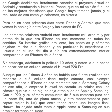
de Google decidieron literalmente cancelar el proyecto actual de
Android y reenfocarlo a imitar el iPhone, que en mi opinión fue una
de las mejores decisiones que Google haya tomado jamás, y el
resultado de eso como ya sabemos, es historia.
Pero es en esos primeros días entre iPhone y Android que más
vemos la analogía entre Amiga y los clones de PC...
Los primeros celulares Android eran literalmente celulares muy por
detrás de lo que era iPhone en ese momento en todos los
sentidos. Su interfaz gráfico era lento, las pantallas y cámaras
dejaban mucho que desear, y en particular la experiencia de
usuario en el uso del día a día era extremadamente inferior
comparado a los iPhones de la época.
Sin embargo, adelanten la película 10 años, y noten lo que acaba
de pasar con un celular llamado el Huawei P20 Pro.
Aunque por los últimos 4 años ha habido una fuerte rivalidad con
respecto a cuál celular tiene mejor cámara, casi siempre
comparándose el iPhone de ese momento con el Samsung Galaxy
de ese año, la empresa Huawei ha sacado un celular con una
cámara que sin duda alguna deja atrás a las de Apple y Samsung.
Con el P20, y su cámara compuesta de 3 sub-cámaras (una con
un zoom 5x, otra de plano ancho, y otra monocromática para
captar mejor la luz) que entre todas crean una imagen final,
Huawei ha dejado atrás tanto a Apple como a Samsung en sus
propios terrenos de juego.