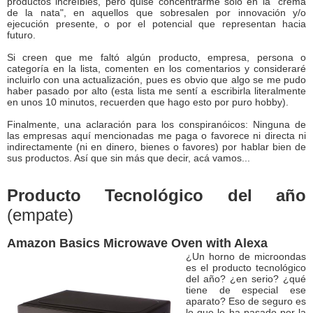
productos increíbles, pero quise concentrarme solo en la "crema
de la nata", en aquellos que sobresalen por innovación y/o
ejecución presente, o por el potencial que representan hacia
futuro.
Si creen que me faltó algún producto, empresa, persona o
categoría en la lista, comenten en los comentarios y consideraré
incluirlo con una actualización, pues es obvio que algo se me pudo
haber pasado por alto (esta lista me sentí a escribirla literalmente
en unos 10 minutos, recuerden que hago esto por puro hobby).
Finalmente, una aclaración para los conspiranóicos: Ninguna de
las empresas aquí mencionadas me paga o favorece ni directa ni
indirectamente (ni en dinero, bienes o favores) por hablar bien de
sus productos. Así que sin más que decir, acá vamos...
Producto Tecnológico del año
(empate)
Amazon Basics Microwave Oven with Alexa
¿Un horno de microondas
es el producto tecnológico
del año? ¿en serio? ¿qué
tiene de especial ese
aparato? Eso de seguro es
lo que le ha pasado por la