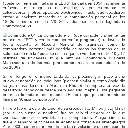
(posteriormente se mudaría a EEUU) fundada en 1954 inicialmente
enfocada en máquinas de escribir, y posteriormente en
calculadoras y otros aparatos electrónicos, hasta que decidieron
entrar al naciente mercado de la computación personal en los
1980s, primero con la VIC-20 y después con la legendaria
Commodore 64.
La Commodore 64 (que coincidencialmente fue
mi primera "PC", y con la cual aprendí a programar), todavía a la
fecha ostenta el Record Mundial de Guinness como la
computadora personal más vendida de todos los tiempos en un
solo modelo (en la época se estima que se vendieron entre 10 y 17
millones de unidades), lo que hizo de Commodore Business
Machines una de las más grandes empresas de computación de
los 1980s.
Sin embargo, en el momento de dar su próximo gran paso a una
nueva generación de máquinas (piensen similar a como Apple dio
su gran paso desde una Mac a un iPhone), la empresa en vez de
desarrollar tecnología desde cero adquirió mejor a una pequeña
empresa llamada en ese entonces Hi-Toro (que posteriormente se
llamaría "Amiga Corporation").
Hi-Toro fue una obra de amor de su creador Jay Miner, y Jay Miner
(por si les suena el nombre) fue no solo el creador de lo que
eventualmente se convertiría en la computadora Amiga, sino que
fue el diseñador principal de la legendaria consola de video-juegos
Atari 2600 que en su momento fue tan revolucionaria como cuando