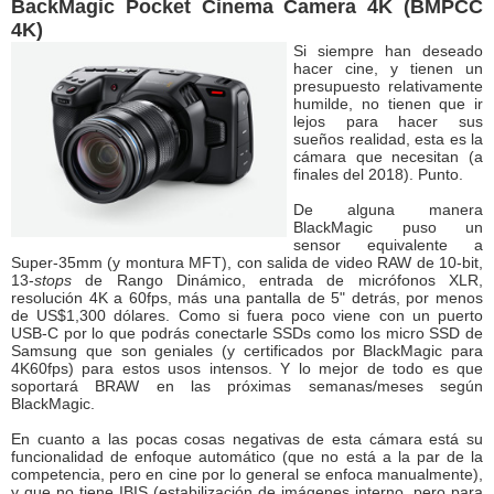
BackMagic Pocket Cinema Camera 4K (BMPCC
4K)
Si siempre han deseado
hacer cine, y tienen un
presupuesto relativamente
humilde, no tienen que ir
lejos para hacer sus
sueños realidad, esta es la
cámara que necesitan (a
finales del 2018). Punto.
De alguna manera
BlackMagic puso un
sensor equivalente a
Super-35mm (y montura MFT), con salida de video RAW de 10-bit,
13-
stops
de Rango Dinámico, entrada de micrófonos XLR,
resolución 4K a 60fps, más una pantalla de 5" detrás, por menos
de US$1,300 dólares. Como si fuera poco viene con un puerto
USB-C por lo que podrás conectarle SSDs como los micro SSD de
Samsung que son geniales (y certificados por BlackMagic para
4K60fps) para estos usos intensos. Y lo mejor de todo es que
soportará BRAW en las próximas semanas/meses según
BlackMagic.
En cuanto a las pocas cosas negativas de esta cámara está su
funcionalidad de enfoque automático (que no está a la par de la
competencia, pero en cine por lo general se enfoca manualmente),
y que no tiene IBIS (estabilización de imágenes interno, pero para