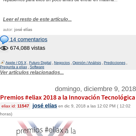
Leer el resto de este artículo...
autor:
josé elías
14 comentarios
674,088 vistas
Apple / OS X
,
Futuro Digital
,
Negocios
,
Opinión / Análisis
,
Predicciones
,
Pregunta a eliax
,
Software
Ver artículos relacionados...
domingo, diciembre 9, 2018
Premios #eliax 2018 a la Innovación Tecnológica
josé elías
eliax id:
11547
en dic 9, 2018 a las 12:02 PM ( 12:02
horas)