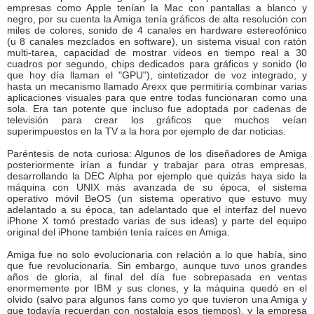
empresas como Apple tenían la Mac con pantallas a blanco y
negro, por su cuenta la Amiga tenía gráficos de alta resolución con
miles de colores, sonido de 4 canales en hardware estereofónico
(u 8 canales mezclados en software), un sistema visual con ratón
multi-tarea, capacidad de mostrar videos en tiempo real a 30
cuadros por segundo, chips dedicados para gráficos y sonido (lo
que hoy día llaman el "GPU"), sintetizador de voz integrado, y
hasta un mecanismo llamado Arexx que permitiría combinar varias
aplicaciones visuales para que entre todas funcionaran como una
sola. Era tan potente que incluso fue adoptada por cadenas de
televisión para crear los gráficos que muchos veían
superimpuestos en la TV a la hora por ejemplo de dar noticias.
Paréntesis de nota curiosa: Algunos de los diseñadores de Amiga
posteriormente irían a fundar y trabajar para otras empresas,
desarrollando la DEC Alpha por ejemplo que quizás haya sido la
máquina con UNIX más avanzada de su época, el sistema
operativo móvil BeOS (un sistema operativo que estuvo muy
adelantado a su época, tan adelantado que el interfaz del nuevo
iPhone X tomó prestado varias de sus ideas) y parte del equipo
original del iPhone también tenía raíces en Amiga.
Amiga fue no solo evolucionaria con relación a lo que había, sino
que fue revolucionaria. Sin embargo, aunque tuvo unos grandes
años de gloria, al final del día fue sobrepasada en ventas
enormemente por IBM y sus clones, y la máquina quedó en el
olvido (salvo para algunos fans como yo que tuvieron una Amiga y
que todavía recuerdan con nostalgia esos tiempos), y la empresa