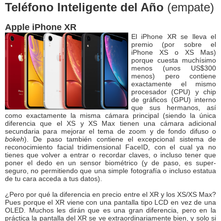
Teléfono Inteligente del Año
(empate)
Apple iPhone XR
El iPhone XR se lleva el
premio (por sobre el
iPhone XS o XS Mas)
porque cuesta muchísimo
menos (unos US$300
menos) pero contiene
exactamente el mismo
procesador (CPU) y chip
de gráficos (GPU) interno
que sus hermanos, así
como exactamente la misma cámara principal (siendo la única
diferencia que el XS y XS Max tienen una cámara adicional
secundaria para mejorar el tema de zoom y de fondo difuso o
bokeh
). De paso también contiene el excepcional sistema de
reconocimiento facial tridimensional FaceID, con el cual ya no
tienes que volver a entrar o recordar claves, o incluso tener que
poner el dedo en un sensor biométrico (y de paso, es super-
seguro, no permitiendo que una simple fotografía o incluso estatua
de tu cara acceda a tus datos).
¿Pero por qué la diferencia en precio entre el XR y los XS/XS Max?
Pues porque el XR viene con una pantalla tipo LCD en vez de una
OLED. Muchos les dirán que es una gran diferencia, pero en la
práctica la pantalla del XR se ve extraordinariamente bien, y solo si