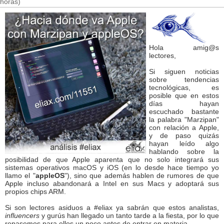
horas)
Hola amig@s
lectores,
Si siguen noticias
sobre tendencias
tecnológicas, es
posible que en estos
días hayan
escuchado bastante
la palabra "Marzipan"
con relación a Apple,
y de paso quizás
hayan leído algo
hablando sobre la
posibilidad de que Apple aparenta que no solo integrará sus
sistemas operativos macOS y iOS (en lo desde hace tiempo yo
llamo el "
appleOS
"), sino que además hablen de rumores de que
Apple incluso abandonará a Intel en sus Macs y adoptará sus
propios chips ARM.
Si son lectores asiduos a #eliax ya sabrán que estos analistas,
influencers
y gurús han llegado un tanto tarde a la fiesta, por lo que
repasemos para ellos un poco antes de entrar en materia...