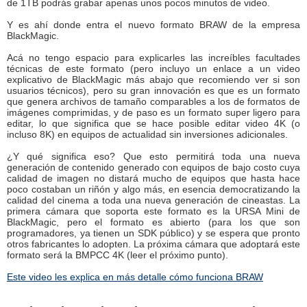
de 1TB podrás grabar apenas unos pocos minutos de video.
Y es ahí donde entra el nuevo formato BRAW de la empresa
BlackMagic.
Acá no tengo espacio para explicarles las increíbles facultades
técnicas de este formato (pero incluyo un enlace a un video
explicativo de BlackMagic más abajo que recomiendo ver si son
usuarios técnicos), pero su gran innovación es que es un formato
que genera archivos de tamaño comparables a los de formatos de
imágenes comprimidas, y de paso es un formato super ligero para
editar, lo que significa que se hace posible editar video 4K (o
incluso 8K) en equipos de actualidad sin inversiones adicionales.
¿Y qué significa eso? Que esto permitirá toda una nueva
generación de contenido generado con equipos de bajo costo cuya
calidad de imagen no distará mucho de equipos que hasta hace
poco costaban un riñón y algo más, en esencia democratizando la
calidad del cinema a toda una nueva generación de cineastas. La
primera cámara que soporta este formato es la URSA Mini de
BlackMagic, pero el formato es abierto (para los que son
programadores, ya tienen un SDK público) y se espera que pronto
otros fabricantes lo adopten. La próxima cámara que adoptará este
formato será la BMPCC 4K (leer el próximo punto).
Este video les explica en más detalle cómo funciona BRAW