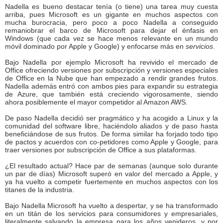
Nadella es bueno destacar tenía (o tiene) una tarea muy cuesta
arriba, pues Microsoft es un gigante en muchos aspectos con
mucha burocracia, pero poco a poco Nadella a conseguido
remaniobrar el barco de Microsoft para dejar el énfasis en
Windows (que cada vez se hace menos relevante en un mundo
móvil dominado por Apple y Google) y enfocarse más en
servicios
.
Bajo Nadella por ejemplo Microsoft ha revivido el mercado de
Office ofreciendo versiones por subscripción y versiones especiales
de Office en la Nube que han empezado a rendir grandes frutos.
Nadella además entró con ambos pies para expandir su estrategia
de Azure, que también está creciendo vigorosamente, siendo
ahora posiblemente el mayor competidor al Amazon AWS.
De paso Nadella decidió ser pragmático y ha acogido a Linux y la
comunidad del software libre, haciéndolo aliados y de paso hasta
beneficiándose de sus frutos. De forma similar ha forjado todo tipo
de pactos y acuerdos con co-petidores como Apple y Google, para
traer versiones por subscripción de Office a sus plataformas.
¿El resultado actual? Hace par de semanas (aunque solo durante
un par de días) Microsoft superó en valor del mercado a Apple, y
ya ha vuelto a competir fuertemente en muchos aspectos con los
titanes de la industria.
Bajo Nadella Microsoft ha vuelto a despertar, y se ha transformado
en un titán de los servicios para consumidores y empresariales,
literalmente salvando la empresa para los años venideros, y por