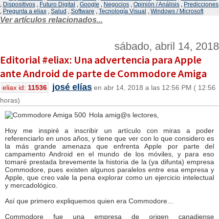
,
Dispositivos
,
Futuro Digital
,
Google
,
Negocios
,
Opinión / Análisis
,
Predicciones
,
Pregunta a eliax
,
Salud
,
Software
,
Tecnología Visual
,
Windows / Microsoft
Ver artículos relacionados...
sábado, abril 14, 2018
Editorial #eliax: Una advertencia para Apple
ante Android de parte de Commodore Amiga
josé elías
eliax id:
11536
en abr 14, 2018 a las 12:56 PM ( 12:56
horas)
Hola amig@s lectores,
Hoy me inspiré a inscribir un artículo con miras a poder
referenciarlo en unos años, y tiene que ver con lo que considero es
la más grande amenaza que enfrenta Apple por parte del
campamento Android en el mundo de los móviles, y para eso
tomaré prestada brevemente la historia de la (ya difunta) empresa
Commodore, pues existen algunos paralelos entre esa empresa y
Apple, que creo vale la pena explorar como un ejercicio intelectual
y mercadológico.
Así que primero expliquemos quien era Commodore...
Commodore fue una empresa de origen canadiense