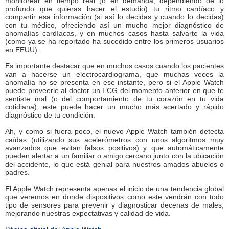
monitorear en tiempo real (o en demanda, dependiendo de lo
profundo que quieras hacer el estudio) tu ritmo cardíaco y
compartir esa información (si así lo decidas y cuando lo decidas)
con tu médico, ofreciendo así un mucho mejor diagnóstico de
anomalías cardíacas, y en muchos casos hasta salvarte la vida
(como ya se ha reportado ha sucedido entre los primeros usuarios
en EEUU).
Es importante destacar que en muchos casos cuando los pacientes
van a hacerse un electrocardiograma, que muchas veces la
anomalía no se presenta en ese instante, pero si el Apple Watch
puede proveerle al doctor un ECG del momento anterior en que te
sentiste mal (o del comportamiento de tu corazón en tu vida
cotidiana), este puede hacer un mucho más acertado y rápido
diagnóstico de tu condición.
Ah, y como si fuera poco, el nuevo Apple Watch también detecta
caídas (utilizando sus acelerómetros con unos algoritmos muy
avanzados que evitan falsos positivos) y que automáticamente
pueden alertar a un familiar o amigo cercano junto con la ubicación
del accidente, lo que está genial para nuestros amados abuelos o
padres.
El Apple Watch representa apenas el inicio de una tendencia global
que veremos en donde dispositivos como este vendrán con todo
tipo de sensores para prevenir y diagnosticar decenas de males,
mejorando nuestras expectativas y calidad de vida.