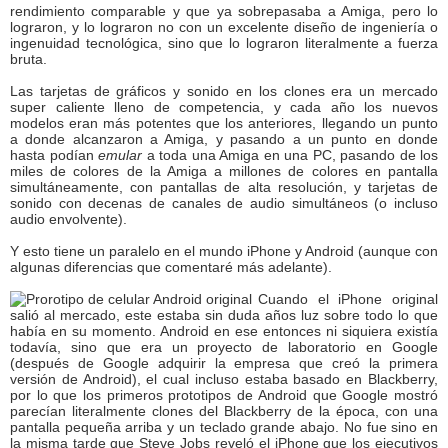
rendimiento comparable y que ya sobrepasaba a Amiga, pero lo
lograron, y lo lograron no con un excelente diseño de ingeniería o
ingenuidad tecnológica, sino que lo lograron literalmente a fuerza
bruta.
Las tarjetas de gráficos y sonido en los clones era un mercado
super caliente lleno de competencia, y cada año los nuevos
modelos eran más potentes que los anteriores, llegando un punto
a donde alcanzaron a Amiga, y pasando a un punto en donde
hasta podían
emular
a toda una Amiga en una PC, pasando de los
miles de colores de la Amiga a millones de colores en pantalla
simultáneamente, con pantallas de alta resolución, y tarjetas de
sonido con decenas de canales de audio simultáneos (o incluso
audio envolvente).
Y esto tiene un paralelo en el mundo iPhone y Android (aunque con
algunas diferencias que comentaré más adelante).
Cuando el iPhone original
salió al mercado, este estaba sin duda años luz sobre todo lo que
había en su momento. Android en ese entonces ni siquiera existía
todavía, sino que era un proyecto de laboratorio en Google
(después de Google adquirir la empresa que creó la primera
versión de Android), el cual incluso estaba basado en Blackberry,
por lo que los primeros prototipos de Android que Google mostró
parecían literalmente clones del Blackberry de la época, con una
pantalla pequeña arriba y un teclado grande abajo. No fue sino en
la misma tarde que Steve Jobs reveló el iPhone que los ejecutivos