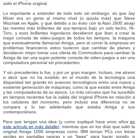
salió el iPhone original.
Lo importante a entender de todo esto sin embargo, es que Jay
Miner era un genio al mismo nivel (o quizás más) que Steve
Wozniak en Apple, y que debido a su éxito con la Atari 2600 atrajo
las mentes más brillantes de sus tiempos bajo un solo techo, Hi-
Toro, y esos brillantes ingenieros decidieron que iban a crear la
mejor consola de video-juegos de todos los tiempos, la máquina
que eventualmente llamarían Amiga, pero al correr la empresas en
problemas financieros estos tuvieron que cambiar de planes y
decidieron mejor tomar una oferta de Commodore para cambiar la
Amiga de ser una super-potente consola de video-juegos a ser una
computadora personal sin precedentes.
Y sin precedentes lo fue, y por un gran margen. Incluso, me atrevo
a decir que no ha existido en el mundo de la tecnología una
disparidad tan grande en avances tecnológicos entre una nueva y
existente generación de máquinas, como la que existió entre Amiga
y las computadoras de su época. Lo más cercano que ha sucedido
en tiempos recientes fue la salida del original iPhone en relación a
los celulares del momento, pero incluso esa diferencia no se
compara a lo tan adelantado que estaba Amiga a sus
contemporáneos.
Para que tengan una idea (y como expliqué hace unos años
en
este artículo en más detalle
), mientras que en los días que salió la
original Amiga 1000 empresas como IBM tenían PCs con letras
verdes en pantallas negras y un "beep" para hacer sonido, o