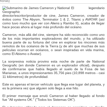
horas)
El legendario
director/escritor/productor de cine, James Cameron, creador de
éxitos como The Abysm, Terminator 1 & 2, Titanic y AVATAR (así
como tuvo mucho que ver con Aliens y Rambo II), acaba de llegar
hace pocas ahora al lugar más profundo del océano.
Cameron, más allá del cine, siempre ha sido reconocido como uno
de los más importantes exploradores del mundo, y ha utilizado
buena parte de su fortuna del cine en explorar los rincones más
remotos de los océanos de la Tierra (y de ahí que muchas de sus
películas ocurran en océanos, o sean inspiradas en vida marina,
como El Abismo o Avatar).
La sorpresiva noticia provino esta noche de parte de National
Geografic (en donde Cameron es un explorador oficial), después
de confirmarse que había llegado al suelo de la Fosa de las
Marianas, a unos impresionantes 35,756 pies (10,898 metros - casi
11 kilómetros) de profundidad.
Este es apenas el tercer vehículo que llega ese lugar del planeta, y
es la primera vez que alguien solo llega a ese hito.
El primer mensaje que envió Cameron al haber llegado al fondo
fue "All systems OK." ("Todos los Sistemas OK").