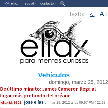
eliax
social
contacto
A+
texto:
A-
Vehículos
domingo, marzo 25, 2012
De último minuto: James Cameron llega al
lugar más profundo del océano
josé elías
eliax id:
9302
en mar 25, 2012 a las 09:57 PM ( 21:57