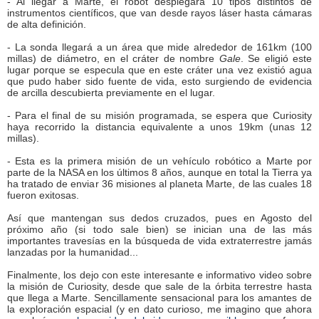
- Al llegar a Marte, el robot desplegará 10 tipos distintos de
instrumentos científicos, que van desde rayos láser hasta cámaras
de alta definición.
- La sonda llegará a un área que mide alrededor de 161km (100
millas) de diámetro, en el cráter de nombre
Gale
. Se eligió este
lugar porque se especula que en este cráter una vez existió agua
que pudo haber sido fuente de vida, esto surgiendo de evidencia
de arcilla descubierta previamente en el lugar.
- Para el final de su misión programada, se espera que Curiosity
haya recorrido la distancia equivalente a unos 19km (unas 12
millas).
- Esta es la primera misión de un vehículo robótico a Marte por
parte de la NASA en los últimos 8 años, aunque en total la Tierra ya
ha tratado de enviar 36 misiones al planeta Marte, de las cuales 18
fueron exitosas.
Así que mantengan sus dedos cruzados, pues en Agosto del
próximo año (si todo sale bien) se inician una de las más
importantes travesías en la búsqueda de vida extraterrestre jamás
lanzadas por la humanidad...
Finalmente, los dejo con este interesante e informativo video sobre
la misión de Curiosity, desde que sale de la órbita terrestre hasta
que llega a Marte. Sencillamente sensacional para los amantes de
la exploración espacial (y en dato curioso, me imagino que ahora