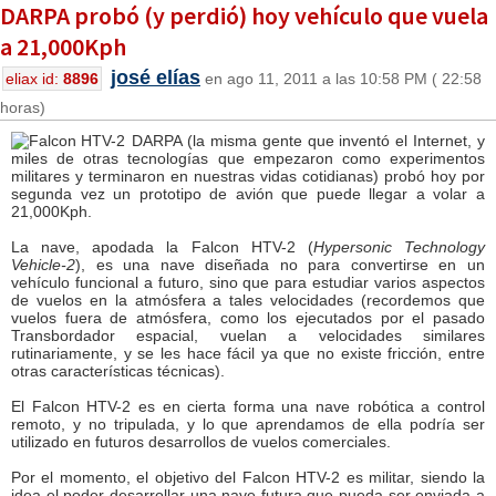
DARPA probó (y perdió) hoy vehículo que vuela
a 21,000Kph
josé elías
eliax id:
8896
en ago 11, 2011 a las 10:58 PM ( 22:58
horas)
DARPA (la misma gente que inventó el Internet, y
miles de otras tecnologías que empezaron como experimentos
militares y terminaron en nuestras vidas cotidianas) probó hoy por
segunda vez un prototipo de avión que puede llegar a volar a
21,000Kph.
La nave, apodada la Falcon HTV-2 (
Hypersonic Technology
Vehicle-2
), es una nave diseñada no para convertirse en un
vehículo funcional a futuro, sino que para estudiar varios aspectos
de vuelos en la atmósfera a tales velocidades (recordemos que
vuelos fuera de atmósfera, como los ejecutados por el pasado
Transbordador espacial, vuelan a velocidades similares
rutinariamente, y se les hace fácil ya que no existe fricción, entre
otras características técnicas).
El Falcon HTV-2 es en cierta forma una nave robótica a control
remoto, y no tripulada, y lo que aprendamos de ella podría ser
utilizado en futuros desarrollos de vuelos comerciales.
Por el momento, el objetivo del Falcon HTV-2 es militar, siendo la
idea el poder desarrollar una nave futura que pueda ser enviada a