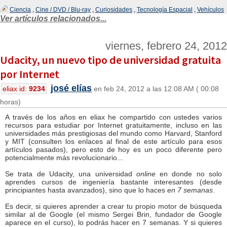
Ciencia
,
Cine / DVD / Blu-ray
,
Curiosidades
,
Tecnología Espacial
,
Vehículos
Ver artículos relacionados...
viernes, febrero 24, 2012
Udacity, un nuevo tipo de universidad gratuita
por Internet
josé elías
eliax id:
9234
en feb 24, 2012 a las 12:08 AM ( 00:08
horas)
A través de los años en eliax he compartido con ustedes varios
recursos para estudiar por Internet gratuitamente, incluso en las
universidades más prestigiosas del mundo como Harvard, Stanford
y MIT (consulten los enlaces al final de este artículo para esos
artículos pasados), pero esto de hoy es un poco diferente pero
potencialmente más revolucionario...
Se trata de Udacity, una universidad
online
en donde no solo
aprendes cursos de ingeniería bastante interesantes (desde
principiantes hasta avanzados), sino que lo haces
en 7 semanas
.
Es decir, si quieres aprender a crear tu propio motor de búsqueda
similar al de Google (el mismo Sergei Brin, fundador de Google
aparece en el curso), lo podrás hacer en 7 semanas. Y si quieres