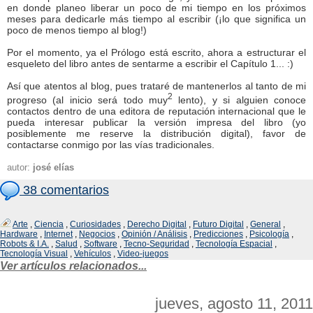
en donde planeo liberar un poco de mi tiempo en los próximos
meses para dedicarle más tiempo al escribir (¡lo que significa un
poco de menos tiempo al blog!)
Por el momento, ya el Prólogo está escrito, ahora a estructurar el
esqueleto del libro antes de sentarme a escribir el Capítulo 1... :)
Así que atentos al blog, pues trataré de mantenerlos al tanto de mi
2
progreso (al inicio será todo muy
lento), y si alguien conoce
contactos dentro de una editora de reputación internacional que le
pueda interesar publicar la versión impresa del libro (yo
posiblemente me reserve la distribución digital), favor de
contactarse conmigo por las vías tradicionales.
autor:
josé elías
38 comentarios
Arte
,
Ciencia
,
Curiosidades
,
Derecho Digital
,
Futuro Digital
,
General
,
Hardware
,
Internet
,
Negocios
,
Opinión / Análisis
,
Predicciones
,
Psicología
,
Robots & I.A.
,
Salud
,
Software
,
Tecno-Seguridad
,
Tecnología Espacial
,
Tecnología Visual
,
Vehículos
,
Video-juegos
Ver artículos relacionados...
jueves, agosto 11, 2011