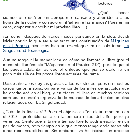
lectores,
¿Qué hacer
cuando uno está en un aeropuerto, cansado y aburrido, a altas
horas de la noche, y con solo un iPad entre las manos? Pues en mi
caso, empezar a escribir mi próximo libro... :)
¡En serio!, después de varios meses pensando en la idea, decidí
iniciar por fin lo que sería no tanto una continuación de
Máquinas
en el Paraíso
, sino más bien un re-enfoque en un solo tema:
La
Singularidad Tecnológica
.
Aun no tengo ni la menor idea de cómo se llamará el libro (por el
momento llamémoslo "Máquinas en el Paraíso 2.0"), pero lo que sí
les puedo adelantar es que el enfoque que pienso darle irá un
poco más allá de los pocos libros actuales del tema.
Desde ahora les doy las gracias a todos ustedes, pues en muchos
casos fueron inspiración para varios de los miles de artículos que
he escrito acá en el blog, y en efecto, el libro en muchos sentidos
será una extensión organizada de muchos de los artículos en eliax
relacionados con La Singularidad.
¿Cuándo lo finalizaré? Pues el objetivo es "en algún momento en
el 2012", preferiblemente en la primera mitad del año, pero ya
veremos. Siento que si tuviera tiempo libre lo podría escribir en un
par de meses, pero tiempo es lo que menos tengo dada todas mis
otras responsabilidades. Sin embargo, ya he iniciado un proceso