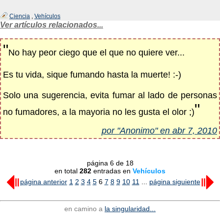
Ciencia
,
Vehículos
Ver artículos relacionados...
"
No hay peor ciego que el que no quiere ver...
Es tu vida, sique fumando hasta la muerte! :-)
Solo una sugerencia, evita fumar al lado de personas
"
no fumadores, a la mayoria no les gusta el olor ;)
por "Anonimo" en abr 7, 2010
página 6 de 18
en total
282
entradas en
Vehículos
página anterior
1
2
3
4
5
6
7
8
9
10
11
...
página siguiente
en camino a
la singularidad...