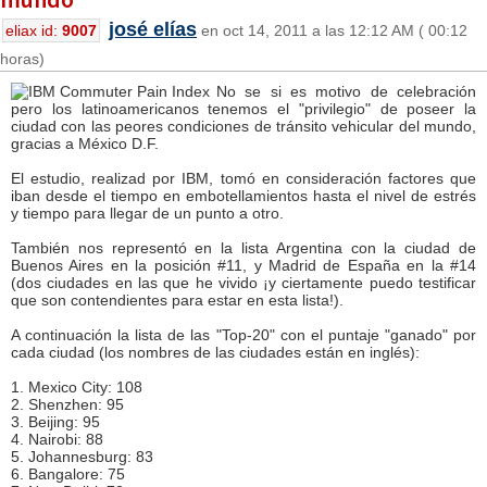
josé elías
eliax id:
9007
en oct 14, 2011 a las 12:12 AM ( 00:12
horas)
No se si es motivo de celebración
pero los latinoamericanos tenemos el "privilegio" de poseer la
ciudad con las peores condiciones de tránsito vehicular del mundo,
gracias a México D.F.
El estudio, realizad por IBM, tomó en consideración factores que
iban desde el tiempo en embotellamientos hasta el nivel de estrés
y tiempo para llegar de un punto a otro.
También nos representó en la lista Argentina con la ciudad de
Buenos Aires en la posición #11, y Madrid de España en la #14
(dos ciudades en las que he vivido ¡y ciertamente puedo testificar
que son contendientes para estar en esta lista!).
A continuación la lista de las "Top-20" con el puntaje "ganado" por
cada ciudad (los nombres de las ciudades están en inglés):
1. Mexico City: 108
2. Shenzhen: 95
3. Beijing: 95
4. Nairobi: 88
5. Johannesburg: 83
6. Bangalore: 75