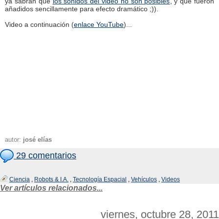
ya sabrán que
los sonidos del video no son posibles
, y que fueron
añadidos sencillamente para efecto dramático ;)).
Video a continuación (
enlace YouTube
)...
autor:
josé elías
29 comentarios
Ciencia
,
Robots & I.A.
,
Tecnología Espacial
,
Vehículos
,
Videos
Ver artículos relacionados...
viernes, octubre 28, 2011