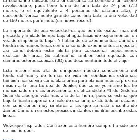
El submarino utilizado para el descenso se considera un diseño
revolucionario, pues tiene forma de una bala de 24 pies (7.3
metros, o el equivalente a 4 personas de estatura alta), y
desciende verticalmente girando como una bala, a una velocidad
de 150 metros por minuto (un nuevo récord).
Lo importante de esa velocidad es que permite ocupar más del
preciado y limitado tiempo bajo el agua haciendo experimentos, en
vez de simplemente bajar. Y hablando de experimentos, Cameron
tendrá sus manos llenas con una serie de experimentos a ejecutar,
así como deberá estar alerta para coleccionar espécimenes
exóticos del área. Su submarino también está equipado con
cámaras estereoscópicas (3D) que documentarán todo el viaje.
Esta misión, más allá de enriquecer nuestro conocimiento del
fondo del mar y de formas de vida en condiciones extremas,
también nos servirá como plataforma para planear nuestra próxima
misión a la luna Europa de Júpiter, que como yo mismo les he
mencionado en eliax previamente, es el candidato #1 del Sistema
Solar de albergar vida más allá de la Tierra, pues se estima que
bajo la manta superior de hielo de esa luna, existe todo un océano,
con condiciones muy similares a las que se está encontrando
James Cameron en estos precisos instantes mientras escribo estas
lineas.
Wow, que inspirador. Con razón este hombre siempre ha sido uno
de mis héroes...