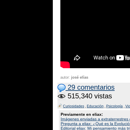
autor:
josé elías
29 comentarios
515,340 vistas
Curiosidades
,
Educación
,
Psicología
,
Vi
Previamente en eliax:
Imágenes enviadas a extraterrestres 
Pregunta a eliax: ¿Qué es la Evoluci
Editorial eliax: Mi pensamiento más tris