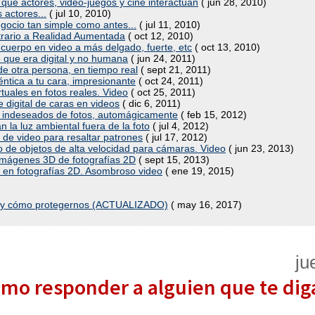
que actores, video-juegos y cine interactúan
( jun 28, 2010)
 actores...
( jul 10, 2010)
egocio tan simple como antes...
( jul 11, 2010)
trario a Realidad Aumentada
( oct 12, 2010)
cuerpo en video a más delgado, fuerte, etc
( oct 13, 2010)
ó que era digital y no humana
( jun 24, 2011)
de otra persona, en tiempo real
( sept 21, 2011)
ntica a tu cara, impresionante
( oct 24, 2011)
rtuales en fotos reales. Video
( oct 25, 2011)
 digital de caras en videos
( dic 6, 2011)
 indeseados de fotos, automágicamente
( feb 15, 2012)
 la luz ambiental fuera de la foto
( jul 4, 2012)
 de video para resaltar patrones
( jul 17, 2012)
 de objetos de alta velocidad para cámaras. Video
( jun 23, 2013)
imágenes 3D de fotografías 2D
( sept 15, 2013)
 en fotografías 2D. Asombroso video
( ene 19, 2015)
t y cómo protegernos (ACTUALIZADO)
( may 16, 2017)
ju
Cómo responder a alguien que te di