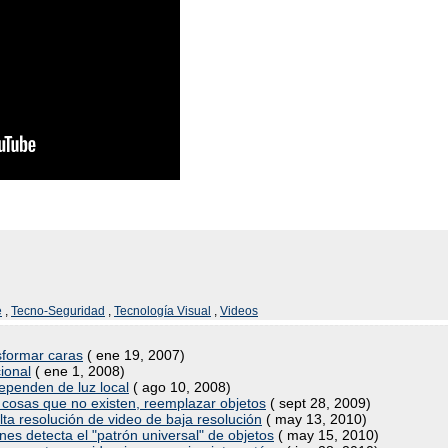
e
,
Tecno-Seguridad
,
Tecnología Visual
,
Videos
nsformar caras
( ene 19, 2007)
cional
( ene 1, 2008)
ependen de luz local
( ago 10, 2008)
r cosas que no existen, reemplazar objetos
( sept 28, 2009)
ta resolución de video de baja resolución
( may 13, 2010)
es detecta el "patrón universal" de objetos
( may 15, 2010)