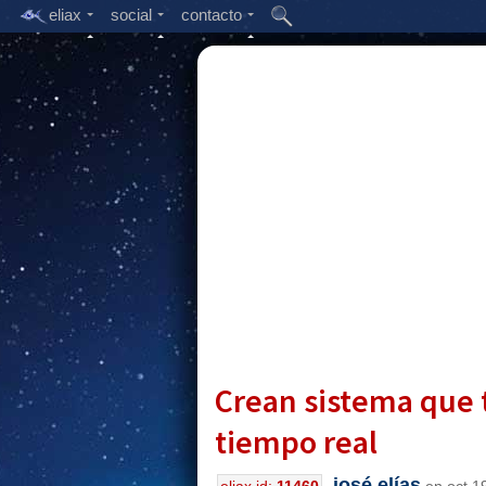
eliax
social
contacto
Crean sistema que t
tiempo real
josé elías