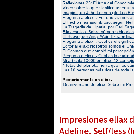
Reflexiones 25: El Arca del Conocimie
Video sobre lo que significa tener un
Imagine, de John Lennon (de Los Bea
Pregunta a eliax: ¿Por qué vivimos e
El hecho más asombroso, según Neil
La Tragedia de Hipatia, por Carl Saga
Eliax explica: Sobre números binarios 
El Huevo, por Andy Weir. Extraordinar
Pregunta a eliax: ¿Cuál es el signific
Editorial eliax: Nosotros somos el Uni
El Cosmos que cambió mi percepción 
Pregunta a eliax: ¿Cuál es la cuali
Mi artículo 10000 en eliax: 12 consejo
4 fotos del planeta Tierra que nos c
Las 10 personas más ricas de toda la
Posteriormente en eliax:
15 aniversario de eliax: Sobre mi Prof
Impresiones eliax d
Adeline, Self/less (