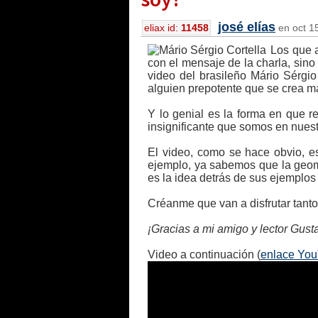
josé elías
eliax id:
11458
en oct 15
Los que a
con el mensaje de la charla, sin
video del brasileño Mário Sérgio
alguien prepotente que se crea m
Y lo genial es la forma en que re
insignificante que somos en nuest
El video, como se hace obvio, es
ejemplo, ya sabemos que la geome
es la idea detrás de sus ejemplos 
Créanme que van a disfrutar tanto
¡Gracias a mi amigo y lector Gusta
Video a continuación (
enlace Yo