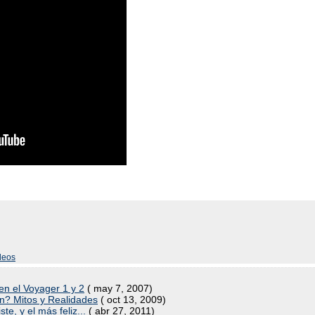
deos
en el Voyager 1 y 2
( may 7, 2007)
ón? Mitos y Realidades
( oct 13, 2009)
te, y el más feliz...
( abr 27, 2011)