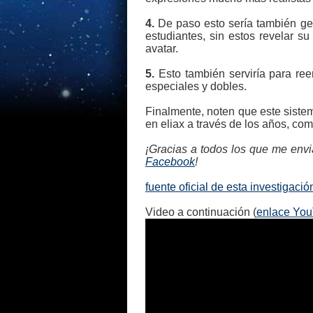
4.
De paso esto sería también gen
estudiantes, sin estos revelar s
avatar.
5.
Esto también serviría para reem
especiales y dobles.
Finalmente, noten que este sistem
en eliax a través de los años, co
¡Gracias a todos los que me envia
Facebook
!
fuente oficial de esta investigació
Video a continuación (
enlace Yo