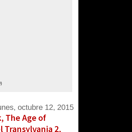
)
unes, octubre 12, 2015
, The Age of
l Transylvania 2,