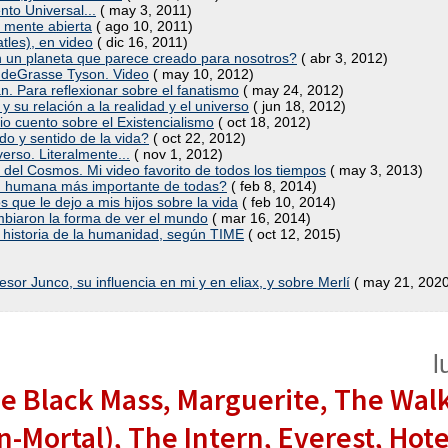
nto Universal...
( may 3, 2011)
a mente abierta
( ago 10, 2011)
tles), en video
( dic 16, 2011)
n un planeta que parece creado para nosotros?
( abr 3, 2012)
 deGrasse Tyson. Video
( may 10, 2012)
n. Para reflexionar sobre el fanatismo
( may 24, 2012)
y su relación a la realidad y el universo
( jun 18, 2012)
io cuento sobre el Existencialismo
( oct 18, 2012)
ado y sentido de la vida?
( oct 22, 2012)
verso. Literalmente...
( nov 1, 2012)
del Cosmos. Mi video favorito de todos los tiempos
( may 3, 2013)
dad humana más importante de todas?
( feb 8, 2014)
s que le dejo a mis hijos sobre la vida
( feb 10, 2014)
ambiaron la forma de ver el mundo
( mar 16, 2014)
 historia de la humanidad, según TIME
( oct 12, 2015)
esor Junco, su influencia en mi y en eliax, y sobre Merlí
( may 21, 2020
l
e Black Mass, Marguerite, The Walk
In-Mortal), The Intern, Everest, Hote