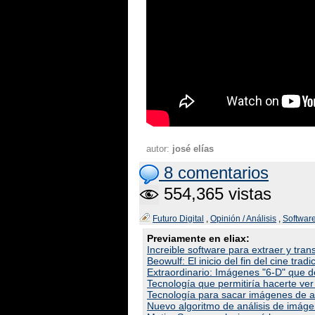
autor:
josé elías
8 comentarios
554,365 vistas
Futuro Digital
,
Opinión / Análisis
,
Softwar
Previamente en eliax:
Increible software para extraer y tra
Beowulf: El inicio del fin del cine tradi
Extraordinario: Imágenes "6-D" que d
Tecnología que permitiría hacerte ve
Tecnología para sacar imágenes de al
Nuevo algoritmo de análisis de imágen