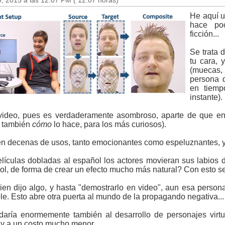
, 2015 a las 12:07 PM ( 12:07 horas)
He aquí u
hace po
ficción...
Se trata 
tu cara, 
(muecas,
persona 
en tiemp
instante).
video, pues es verdaderamente asombroso, aparte de que en
a también
cómo
lo hace, para los más curiosos).
en decenas de usos, tanto emocionantes como espeluznantes, y 
lículas dobladas al español los actores movieran sus labios 
ol, de forma de crear un efecto mucho más natural? Con esto se
en dijo algo, y hasta "demostrarlo en video", aun esa person
le. Esto abre otra puerta al mundo de la propagando negativa...
aría enormemente también al desarrollo de personajes virtu
 y a un costo mucho menor.