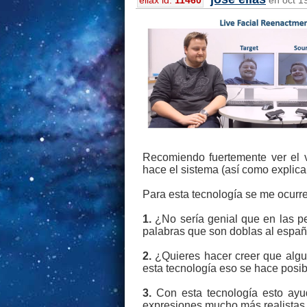
eliax id:
11460
en oct 19
Recomiendo fuertemente ver el 
hace el sistema (así como explic
Para esta tecnología se me ocurr
1.
¿No sería genial que en las pe
palabras que son doblas al españ
2.
¿Quieres hacer creer que algui
esta tecnología eso se hace posib
3.
Con esta tecnología esto ayud
expresiones mucho más realistas