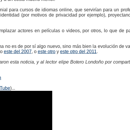
ial para cursos de idiomas online, que servirían para un prof
u identidad (por motivos de privacidad por ejemplo), proyecta
plazar actores en películas o videos, por otros, lo que de pa
a no es de por sí algo nuevo, sino más bien la evolución de v
mo
este del 2007
, o
este otro
y
este otro del 2011
.
ron esta noticia, y al lector elipe Botero Londoño por compart
n
uTube
)...