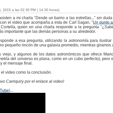
, 2015 a las 02:30 PM ( 14:30 horas)
sisten a mi charla "Desde un barrio a las estrellas..." sin dud
o con el video que acompaña a esta de Carl Sagan, "
Un punto a
 Cortella, quien en una charla responde a la pregunta "¿Sab
ás importante que las demás personas a su alrededor.
sponde a esa pregunta, utilizando la astronomía para ilustrar
ro pequeño rincón de una galaxia promedio, mientras giramos al
 viejo, y algunos de los datos astronómicos que ofrece Mari
tría del universo es plana, como en un cubo perfecto), pero es
y el mensaje final.
 el video como la conclusión.
vo Carriquiry por el enlace al video!
uTube
)...