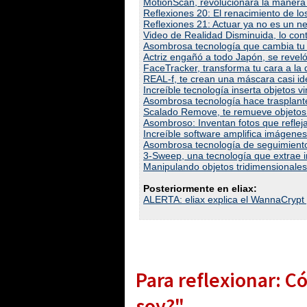
MotionScan, revolucionará la manera 
Reflexiones 20: El renacimiento de los
Reflexiones 21: Actuar ya no es un n
Video de Realidad Disminuida, lo con
Asombrosa tecnología que cambia tu 
Actriz engañó a todo Japón, se revel
FaceTracker, transforma tu cara a la 
REAL-f, te crean una máscara casi idé
Increíble tecnología inserta objetos vi
Asombrosa tecnología hace trasplante
Scalado Remove, te remueve objetos
Asombroso: Inventan fotos que reflejan
Increíble software amplifica imágenes
Asombrosa tecnología de seguimiento
3-Sweep, una tecnología que extrae 
Manipulando objetos tridimensionales
Posteriormente en eliax:
ALERTA: eliax explica el WannaCryp
Para reflexionar: 
soy?"