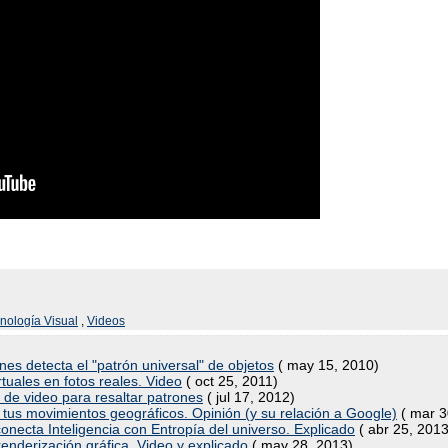
nología Visual
,
Videos
es detecta el "patrón universal" de objetos
( may 15, 2010)
rtuales en fotos reales. Video
( oct 25, 2011)
 de video para resaltar patrones
( jul 17, 2012)
r tus movimientos geográficos. Opinión (y su relación a Google)
( mar 3
ta Inteligencia con Entropía del universo. Explicado
( abr 25, 2013
enderización gráfica. Video y explicado
( may 28, 2013)