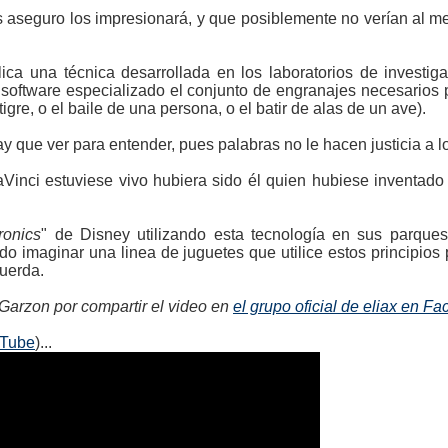
s aseguro los impresionará, y que posiblemente no verían al me
ca una técnica desarrollada en los laboratorios de investiga
 software especializado el conjunto de engranajes necesarios 
igre, o el baile de una persona, o el batir de alas de un ave).
y que ver para entender, pues palabras no le hacen justicia a l
inci estuviese vivo hubiera sido él quien hubiese inventado 
ronics
" de Disney utilizando esta tecnología en sus parque
o imaginar una linea de juguetes que utilice estos principios
cuerda.
 Garzon por compartir el video en
el grupo oficial de eliax en F
uTube
)...