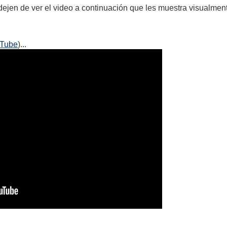
 dejen de ver el video a continuación que les muestra visualmen
uTube
)...