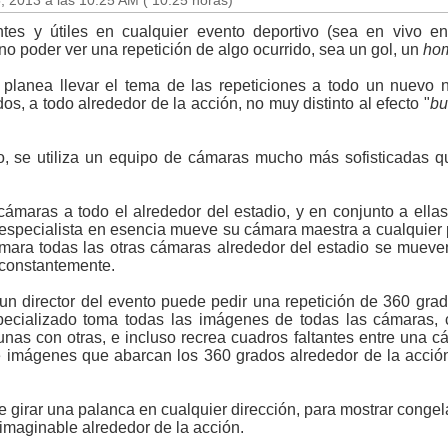
, 2013 a las 10:25 AM ( 10:25 horas)
es y útiles en cualquier evento deportivo (sea en vivo e
no poder ver una repetición de algo ocurrido, sea un gol, un
ho
lanea llevar el tema de las repeticiones a todo un nuevo ni
os, a todo alrededor de la acción, no muy distinto al efecto "
bu
o, se utiliza un equipo de cámaras mucho más sofisticadas qu
cámaras a todo el alrededor del estadio, y en conjunto a ell
 especialista en esencia mueve su cámara maestra a cualquier p
mara todas las otras cámaras alrededor del estadio se mueve
 constantemente.
n director del evento puede pedir una repetición de 360 gra
pecializado toma todas las imágenes de todas las cámaras,
as con otras, e incluso recrea cuadros faltantes entre una cá
 imágenes que abarcan los 360 grados alrededor de la acción
 girar una palanca en cualquier dirección, para mostrar conge
imaginable alrededor de la acción.