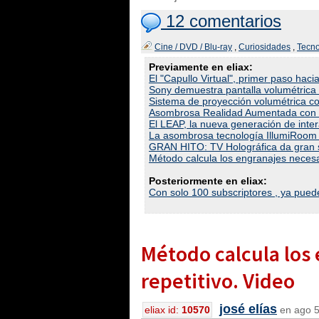
12 comentarios
Cine / DVD / Blu-ray
,
Curiosidades
,
Tecno
Previamente en eliax:
El "Capullo Virtual", primer paso haci
Sony demuestra pantalla volumétrica 
Sistema de proyección volumétrica co
Asombrosa Realidad Aumentada con u
El LEAP, la nueva generación de inter
La asombrosa tecnología IllumiRoom 
GRAN HITO: TV Holográfica da gran s
Método calcula los engranajes necesa
Posteriormente en eliax:
Con solo 100 subscriptores , ya pued
Método calcula los
repetitivo. Video
josé elías
eliax id:
10570
en ago 5