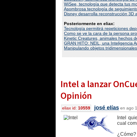
WiSee, tecnología que detecta tus mo
Asombrosa tecnología de seguimiento
Disney desarrolla reconstrucción 3D a
Posteriormente en eliax:
Tecnología permitirá repeticiones de
Como se ve la cara de la persona pr
Kinetic Creatures, animales hechos d
GRAN HITO: NEIL, una Inteligencia Art
Manipulando objetos tridimensionales
Intel a lanzar OnCu
Opinión
josé elías
eliax id:
10559
en ago 1
Intel qui
cual com
¿Cómo? C