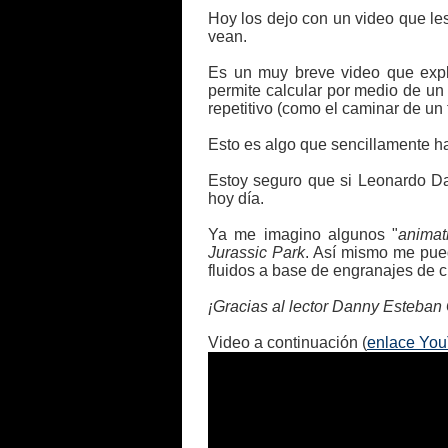
Hoy los dejo con un video que le
vean.
Es un muy breve video que expli
permite calcular por medio de un
repetitivo (como el caminar de un t
Esto es algo que sencillamente ha
Estoy seguro que si Leonardo DaV
hoy día.
Ya me imagino algunos "
animat
Jurassic Park
. Así mismo me pued
fluidos a base de engranajes de 
¡Gracias al lector Danny Esteban
Video a continuación (
enlace Yo