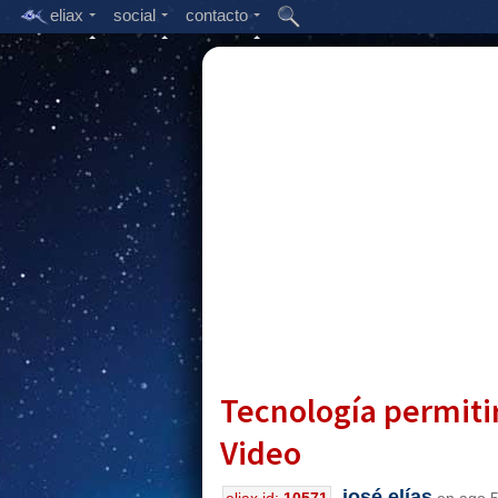
eliax
social
contacto
Tecnología permitir
Video
josé elías