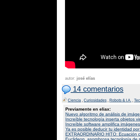
autor:
josé elías
14 comentarios
Ciencia
,
Curiosidades
,
Robots & I.A.
,
Tec
Previamente en eliax:
Nuevo algoritmo de análisis de imágen
Increíble tecnología inserta objetos vi
Increíble software amplifica imágenes
Ya es posible deducir tu identidad po
EXTRAORDINARIO HITO: Ecuación conec
Euclideon, asombrosa tecnología de r