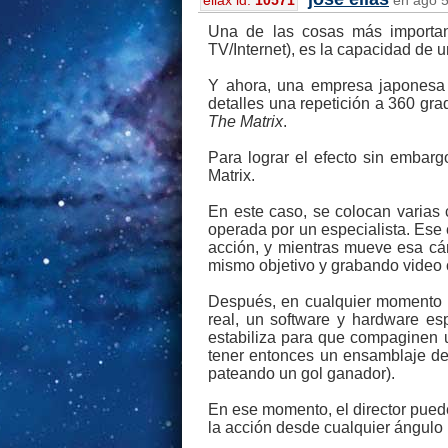
eliax id:
10571
en ago 5
Una de las cosas más important
TV/Internet), es la capacidad de u
Y ahora, una empresa japonesa p
detalles una repetición a 360 grad
The Matrix
.
Para lograr el efecto sin embarg
Matrix.
En este caso, se colocan varias 
operada por un especialista. Ese
acción, y mientras mueve esa cá
mismo objetivo y grabando video
Después, en cualquier momento u
real, un software y hardware es
estabiliza para que compaginen un
tener entonces un ensamblaje de
pateando un gol ganador).
En ese momento, el director puede
la acción desde cualquier ángulo 