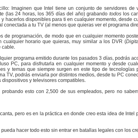
cillo: Imaginen que Intel tiene un conjunto de servidores de
te (las 24 horas, los 365 días del año) grabando
todos
los can
c), y hacerlos disponibles para ti en cualquier momento, desde cu
l conectada a tu TV (al menos que quieras ver el programa dire
uos de programación, de modo que en cualquier momento poster
n cualquier horario que quieras, muy similar a los DVR (
Digit
 cable.
quier programa emitido durante los pasados 3 días, podrás ac
incluso PC, para disfrutarla en cualquier momento y desde cual
íses y temas que siempre surgen en este tipo de tecnologías
una TV, podrás enviarla por distintos medios, desde tu PC conec
s dispositivos y televisores compatibles.
 probando esto con 2,500 de sus empleados, pero no sabem
ncanta, pero es en la práctica en donde creo esta idea de Intel
ueda hacer todo esto sin entrar en batallas legales con los cr