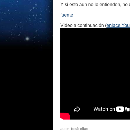
Y si esto aun no lo entienden, no
fuente
Video a continuación (
enlace Yo
autor:
josé elías