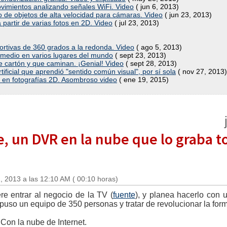
vimientos analizando señales WiFi. Video
( jun 6, 2013)
 de objetos de alta velocidad para cámaras. Video
( jun 23, 2013)
 partir de varias fotos en 2D. Video
( jul 23, 2013)
portivas de 360 grados a la redonda. Video
( ago 5, 2013)
omedio en varios lugares del mundo
( sept 23, 2013)
e cartón y que caminan. ¡Genial! Video
( sept 28, 2013)
ificial que aprendió "sentido común visual", por sí sola
( nov 27, 2013)
 en fotografías 2D. Asombroso video
( ene 19, 2015)
e, un DVR en la nube que lo graba t
, 2013 a las 12:10 AM ( 00:10 horas)
ere entrar al negocio de la TV (
fuente
), y planea hacerlo con 
puso un equipo de 350 personas y tratar de revolucionar la f
on la nube de Internet.