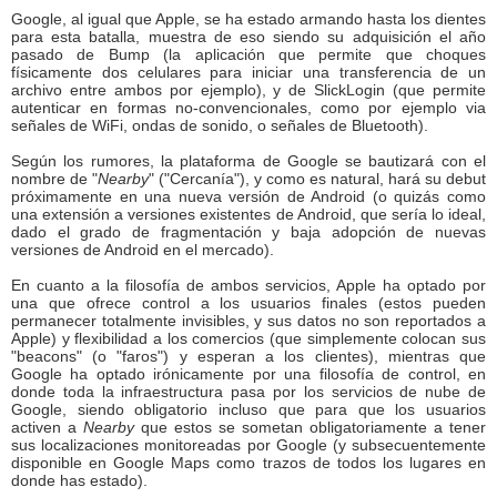
Google, al igual que Apple, se ha estado armando hasta los dientes
para esta batalla, muestra de eso siendo su adquisición el año
pasado de Bump (la aplicación que permite que choques
físicamente dos celulares para iniciar una transferencia de un
archivo entre ambos por ejemplo), y de SlickLogin (que permite
autenticar en formas no-convencionales, como por ejemplo via
señales de WiFi, ondas de sonido, o señales de Bluetooth).
Según los rumores, la plataforma de Google se bautizará con el
nombre de "
Nearby
" ("Cercanía"), y como es natural, hará su debut
próximamente en una nueva versión de Android (o quizás como
una extensión a versiones existentes de Android, que sería lo ideal,
dado el grado de fragmentación y baja adopción de nuevas
versiones de Android en el mercado).
En cuanto a la filosofía de ambos servicios, Apple ha optado por
una que ofrece control a los usuarios finales (estos pueden
permanecer totalmente invisibles, y sus datos no son reportados a
Apple) y flexibilidad a los comercios (que simplemente colocan sus
"beacons" (o "faros") y esperan a los clientes), mientras que
Google ha optado irónicamente por una filosofía de control, en
donde toda la infraestructura pasa por los servicios de nube de
Google, siendo obligatorio incluso que para que los usuarios
activen a
Nearby
que estos se sometan obligatoriamente a tener
sus localizaciones monitoreadas por Google (y subsecuentemente
disponible en Google Maps como trazos de todos los lugares en
donde has estado).