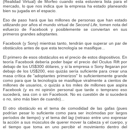
(Realidad Virtual) de Morfeo cuando esta estuviera lista para el
mercado, lo que nos indica que la empresa ha estado planeando
bien su jugada en el espacio.
Eso de paso hará que las millones de personas que han estado
utilizando por años el mundo virtual de
Second Life
, tomen nota del
esfuerzo de Facebook y posiblemente se conviertan en sus
primeros grandes adoptantes.
Facebook (y Sony) mientras tanto, tendrán que superar un par de
obstáculos antes de que esta tecnología se masifique...
El primero de esos obstáculos es el precio de estos dispositivos. En
teoría Facebook debería poder bajar el precio del Oculus Rift por
debajo de los US$300 dólares, y si la empresa o Sony llegaran por
debajo de los US$200, eso quizás sería suficiente para crear una
masa crítica de "adoptantes primerizos" lo suficientemente grande
como para que la tecnología se masifique viralmente a cientos de
millones de usuarios, o quizás a los miles de millones que aspira
Facebook (y es mi opinión personal que tarde o temprano eso
sucederá, sea con o sin Facebook. No es cuestión de si sucederá
o no, sino más bien de cuando)...
El otro obstáculo es el tema de comodidad de las gafas (pues
podrían pesar lo suficiente como para ser incómodas por largos
períodos de tiempo) y el tema del
lag
(retraso entre uno expresar
la acción a sus músculos de querer mover la cabeza y el cuerpo, y
el tiempo que toma en uno percibir el movimiento dentro del