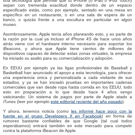
una tecnología que permite que tu iPhone (o iPad o iPod Touch)
sepan con tremenda exactitud donde dentro de un espacio
especificado estás, como por ejemplo, sentado en una mesa en
específico en un restaurante, o en una sala de espera de un
banco, o quizás frente a una escultura en particular en algún
museo.
Asombrosamente, Apple tenía años planeando esto, y es parte de
la razón por la cual ya incluso el iPhone 4S de hace unos años
atrás viene con el hardware interno necesario para soportar los
iBeacons, y ahora que Apple tiene cientos de millones de
dispositivos capaces de detectar estas zonas virtuales, la empresa
ha iniciado su asalto para su comercialización y adopción.
En EEUU por ejemplo ya las ligas profesionales de Baseball y
Basketball han anunciado el apoyo a esta tecnología, para ofrecer
una experiencia única y personalizada a cada visitante de sus
estadios, y ya se han iniciado pruebas en importantes cadenas
comerciales que van desde ropa hasta comida en los EEUU, todo
esto en preparación a lo que desde hace 4 años vengo
vaticinando: Un sistema de pagos por parte de Apple atado a
iTunes (leer por ejemplo
este editorial reciente del año pasado
).
Y ahora, tenemos noticia (como
les informé hace poco con la
fuente en el grupo Developers X en Facebook
) en forma de
rumores bastante confiables de que Google (tal cual todos
esperábamos) entrará también en este mercado para competir
contra la plataforma iBeacon de Apple.