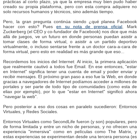
prácticas al corto plazo, ya que la empresa muy bien pudo haber
creado su propia plataforma, pero con esta compra adquiere no
solo recursos humanos y técnicos, sino además tiempo.
Pero, la gran pregunta continúa siendo ¿qué planea Facebook
hacer con esto? Pues
en su nota de prensa oficial
, Mark
Zuckerberg (el CEO y co-fundador de Facebook) nos dice que más
allá de juegos, ve un futuro en donde personas puedan asistir a
tomar clases de forma virtual, o asistir a un partido deportivo
virtualmente, o incluso sentarse frente a un doctor cara-a-cara de
forma virtual, pero esto en realidad es más grande que eso...
Recordemos los inicios del Internet: Al inicio, la primera aplicación
que realmente cautivó a todos fue Email. En ese entonces, "estar
en Internet" significa tener una cuenta de email y poder enviar y
recibir mensajes. El próximo gran paso a eso fue la Web, en donde
gracias a navegadores de Internet podíamos acceder a millones de
portales y ser parte de todo tipo de comunidades (como esta de
eliax por ejemplo), por lo que "estar en Internet" significó ahora
"navegar la web".
Pero posterior a eso dos cosas en paralelo sucedieron: Entornos
Virtuales, y Redes Sociales.
Entornos Virtuales como SecondLife fueron (y son) populares, pero
de forma limitada y entre un nicho de personas, y no ofrecen una
experiencia "inmersiva" como en películas como The Matrix, y
estas experiencias se experimentan desde una tercera persona (es