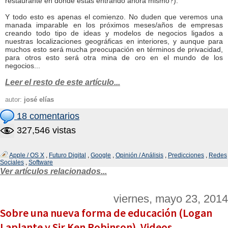
restaurante en donde estás entrando ahora mismo?).
Y todo esto es apenas el comienzo. No duden que veremos una
manada imparable en los próximos meses/años de empresas
creando todo tipo de ideas y modelos de negocios ligados a
nuestras localizaciones geográficas en interiores, y aunque para
muchos esto será mucha preocupación en términos de privacidad,
para otros esto será otra mina de oro en el mundo de los
negocios...
Leer el resto de este artículo...
autor:
josé elías
18 comentarios
327,546 vistas
Apple / OS X
,
Futuro Digital
,
Google
,
Opinión / Análisis
,
Predicciones
,
Redes
Sociales
,
Software
Ver artículos relacionados...
viernes, mayo 23, 2014
Sobre una nueva forma de educación (Logan
Laplante y Sir Ken Robinson). Videos