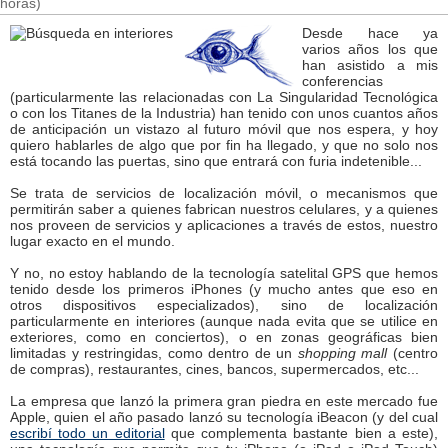
horas)
Desde hace ya
varios años los que
han asistido a mis
conferencias
(particularmente las relacionadas con La Singularidad Tecnológica
o con los Titanes de la Industria) han tenido con unos cuantos años
de anticipación un vistazo al futuro móvil que nos espera, y hoy
quiero hablarles de algo que por fin ha llegado, y que no solo nos
está tocando las puertas, sino que entrará con furia indetenible...
Se trata de servicios de localización móvil, o mecanismos que
permitirán saber a quienes fabrican nuestros celulares, y a quienes
nos proveen de servicios y aplicaciones a través de estos, nuestro
lugar exacto en el mundo.
Y no, no estoy hablando de la tecnología satelital GPS que hemos
tenido desde los primeros iPhones (y mucho antes que eso en
otros dispositivos especializados), sino de localización
particularmente en interiores (aunque nada evita que se utilice en
exteriores, como en conciertos), o en zonas geográficas bien
limitadas y restringidas, como dentro de un
shopping mall
(centro
de compras), restaurantes, cines, bancos, supermercados, etc...
La empresa que lanzó la primera gran piedra en este mercado fue
Apple, quien el año pasado lanzó su tecnología iBeacon (y del cual
escribí todo un editorial
que complementa bastante bien a este),