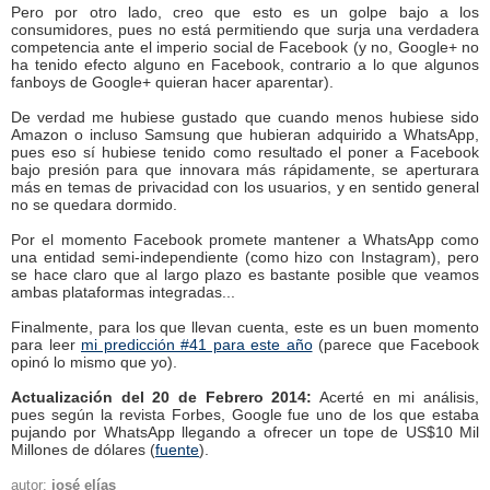
Pero por otro lado, creo que esto es un golpe bajo a los
consumidores, pues no está permitiendo que surja una verdadera
competencia ante el imperio social de Facebook (y no, Google+ no
ha tenido efecto alguno en Facebook, contrario a lo que algunos
fanboys de Google+ quieran hacer aparentar).
De verdad me hubiese gustado que cuando menos hubiese sido
Amazon o incluso Samsung que hubieran adquirido a WhatsApp,
pues eso sí hubiese tenido como resultado el poner a Facebook
bajo presión para que innovara más rápidamente, se aperturara
más en temas de privacidad con los usuarios, y en sentido general
no se quedara dormido.
Por el momento Facebook promete mantener a WhatsApp como
una entidad semi-independiente (como hizo con Instagram), pero
se hace claro que al largo plazo es bastante posible que veamos
ambas plataformas integradas...
Finalmente, para los que llevan cuenta, este es un buen momento
para leer
mi predicción #41 para este año
(parece que Facebook
opinó lo mismo que yo).
Actualización del 20 de Febrero 2014:
Acerté en mi análisis,
pues según la revista Forbes, Google fue uno de los que estaba
pujando por WhatsApp llegando a ofrecer un tope de US$10 Mil
Millones de dólares (
fuente
).
autor:
josé elías