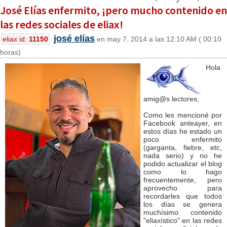
José Elías enfermito, ¡pero mucho contenido en
las redes sociales de eliax!
josé elías
eliax id:
11150
en may 7, 2014 a las 12:10 AM ( 00:10
horas)
Hola
amig@s lectores,
Como les mencioné por
Facebook anteayer, en
estos días he estado un
poco enfermito
(garganta, fiebre, etc,
nada serio) y no he
podido actualizar el blog
como lo hago
frecuentemente, pero
aprovecho para
recordarles que todos
los días se genera
muchísimo contenido
"eliaxístico" en las redes