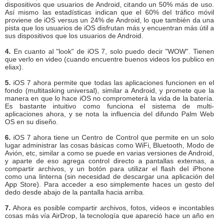
dispositivos que usuarios de Android, citando un 50% más de uso.
Así mismo las estadísticas indican que el 60% del tráfico móvil
proviene de iOS versus un 24% de Android, lo que también da una
pista que los usuarios de iOS disfrutan más y encuentran más útil a
sus dispositivos que los usuarios de Android.
4.
En cuanto al "look" de iOS 7, solo puedo decir "WOW". Tienen
que verlo en video (cuando encuentre buenos videos los publico en
eliax).
5.
iOS 7 ahora permite que todas las aplicaciones funcionen en el
fondo (multitasking universal), similar a Android, y promete que la
manera en que lo hace iOS no comprometerá la vida de la batería.
Es bastante intuitivo como funciona el sistema de multi-
aplicaciones ahora, y se nota la influencia del difundo Palm Web
OS en su diseño.
6.
iOS 7 ahora tiene un Centro de Control que permite en un solo
lugar administrar las cosas básicas como WiFi, Bluetooth, Modo de
Avión, etc, similar a como se puede en varias versiones de Android,
y aparte de eso agrega control directo a pantallas externas, a
compartir archivos, y un botón para utilizar el flash del iPhone
como una linterna (sin necesidad de descargar una aplicación del
App Store). Para acceder a eso simplemente haces un gesto del
dedo desde abajo de la pantalla hacia arriba.
7.
Ahora es posible compartir archivos, fotos, videos e incontables
cosas más vía AirDrop, la tecnología que apareció hace un año en