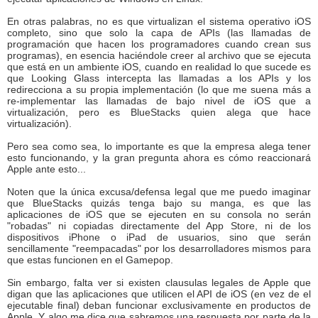
En otras palabras, no es que virtualizan el sistema operativo iOS
completo, sino que solo la capa de APIs (las llamadas de
programación que hacen los programadores cuando crean sus
programas), en esencia haciéndole creer al archivo que se ejecuta
que está en un ambiente iOS, cuando en realidad lo que sucede es
que Looking Glass intercepta las llamadas a los APIs y los
redirecciona a su propia implementación (lo que me suena más a
re-implementar las llamadas de bajo nivel de iOS que a
virtualización, pero es BlueStacks quien alega que hace
virtualización).
Pero sea como sea, lo importante es que la empresa alega tener
esto funcionando, y la gran pregunta ahora es cómo reaccionará
Apple ante esto...
Noten que la única excusa/defensa legal que me puedo imaginar
que BlueStacks quizás tenga bajo su manga, es que las
aplicaciones de iOS que se ejecuten en su consola no serán
"robadas" ni copiadas directamente del App Store, ni de los
dispositivos iPhone o iPad de usuarios, sino que serán
sencillamente "reempacadas" por los desarrolladores mismos para
que estas funcionen en el Gamepop.
Sin embargo, falta ver si existen clausulas legales de Apple que
digan que las aplicaciones que utilicen el API de iOS (en vez de el
ejecutable final) deban funcionar exclusivamente en productos de
Apple. Y algo me dice que sabremos una respuesta por parte de la