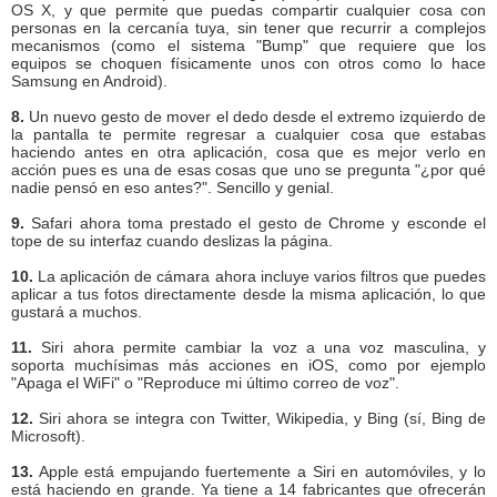
OS X, y que permite que puedas compartir cualquier cosa con
personas en la cercanía tuya, sin tener que recurrir a complejos
mecanismos (como el sistema "Bump" que requiere que los
equipos se choquen físicamente unos con otros como lo hace
Samsung en Android).
8.
Un nuevo gesto de mover el dedo desde el extremo izquierdo de
la pantalla te permite regresar a cualquier cosa que estabas
haciendo antes en otra aplicación, cosa que es mejor verlo en
acción pues es una de esas cosas que uno se pregunta "¿por qué
nadie pensó en eso antes?". Sencillo y genial.
9.
Safari ahora toma prestado el gesto de Chrome y esconde el
tope de su interfaz cuando deslizas la página.
10.
La aplicación de cámara ahora incluye varios filtros que puedes
aplicar a tus fotos directamente desde la misma aplicación, lo que
gustará a muchos.
11.
Siri ahora permite cambiar la voz a una voz masculina, y
soporta muchísimas más acciones en iOS, como por ejemplo
"Apaga el WiFi" o "Reproduce mi último correo de voz".
12.
Siri ahora se integra con Twitter, Wikipedia, y Bing (sí, Bing de
Microsoft).
13.
Apple está empujando fuertemente a Siri en automóviles, y lo
está haciendo en grande. Ya tiene a 14 fabricantes que ofrecerán