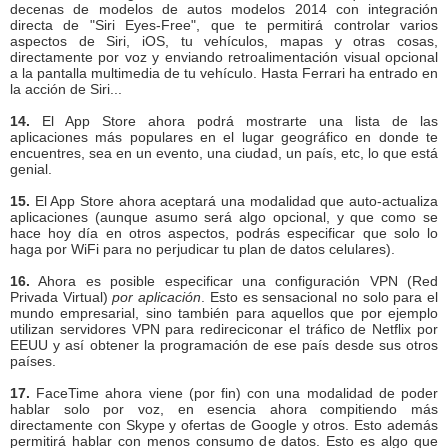
decenas de modelos de autos modelos 2014 con integración
directa de "Siri Eyes-Free", que te permitirá controlar varios
aspectos de Siri, iOS, tu vehículos, mapas y otras cosas,
directamente por voz y enviando retroalimentación visual opcional
a la pantalla multimedia de tu vehículo. Hasta Ferrari ha entrado en
la acción de Siri...
14.
El App Store ahora podrá mostrarte una lista de las
aplicaciones más populares en el lugar geográfico en donde te
encuentres, sea en un evento, una ciudad, un país, etc, lo que está
genial.
15.
El App Store ahora aceptará una modalidad que auto-actualiza
aplicaciones (aunque asumo será algo opcional, y que como se
hace hoy día en otros aspectos, podrás especificar que solo lo
haga por WiFi para no perjudicar tu plan de datos celulares).
16.
Ahora es posible especificar una configuración VPN (Red
Privada Virtual)
por aplicación
. Esto es sensacional no solo para el
mundo empresarial, sino también para aquellos que por ejemplo
utilizan servidores VPN para redireciconar el tráfico de Netflix por
EEUU y así obtener la programación de ese país desde sus otros
países.
17.
FaceTime ahora viene (por fin) con una modalidad de poder
hablar solo por voz, en esencia ahora compitiendo más
directamente con Skype y ofertas de Google y otros. Esto además
permitirá hablar con menos consumo de datos. Esto es algo que