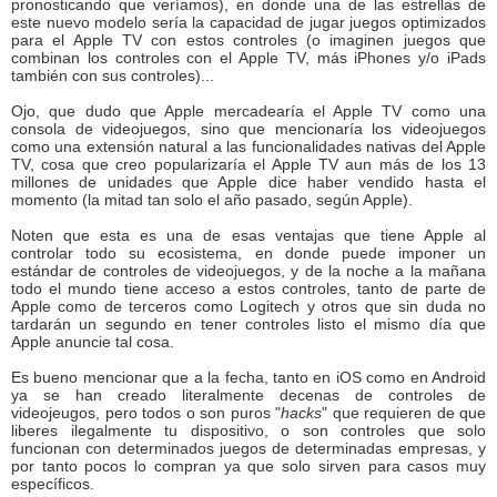
pronosticando que veríamos), en donde una de las estrellas de
este nuevo modelo sería la capacidad de jugar juegos optimizados
para el Apple TV con estos controles (o imaginen juegos que
combinan los controles con el Apple TV, más iPhones y/o iPads
también con sus controles)...
Ojo, que dudo que Apple mercadearía el Apple TV como una
consola de videojuegos, sino que mencionaría los videojuegos
como una extensión natural a las funcionalidades nativas del Apple
TV, cosa que creo popularizaría el Apple TV aun más de los 13
millones de unidades que Apple dice haber vendido hasta el
momento (la mitad tan solo el año pasado, según Apple).
Noten que esta es una de esas ventajas que tiene Apple al
controlar todo su ecosistema, en donde puede imponer un
estándar de controles de videojuegos, y de la noche a la mañana
todo el mundo tiene acceso a estos controles, tanto de parte de
Apple como de terceros como Logitech y otros que sin duda no
tardarán un segundo en tener controles listo el mismo día que
Apple anuncie tal cosa.
Es bueno mencionar que a la fecha, tanto en iOS como en Android
ya se han creado literalmente decenas de controles de
videojeugos, pero todos o son puros "
hacks
" que requieren de que
liberes ilegalmente tu dispositivo, o son controles que solo
funcionan con determinados juegos de determinadas empresas, y
por tanto pocos lo compran ya que solo sirven para casos muy
específicos.