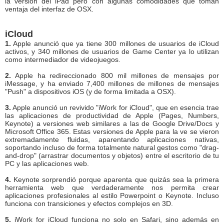
la versión del iPad pero con algunas comodidades que toman
ventaja del interfaz de OSX.
iCloud
1.
Apple anunció que ya tiene 300 millones de usuarios de iCloud
activos, y 340 millones de usuarios de Game Center ya lo utilizan
como intermediador de videojuegos.
2.
Apple ha redireccionado 800 mil millones de mensajes por
iMessage, y ha enviado 7,400 millones de millones de mensajes
"Push" a dispositivos iOS (y de forma limitada a OSX).
3.
Apple anunció un revivido "iWork for iCloud", que en esencia trae
las aplicaciones de productividad de Apple (Pages, Numbers,
Keynote) a versiones web similares a las de Google Drive/Docs y
Microsoft Office 365. Estas versiones de Apple para la ve se vieron
extremadamente fluidas, aparentando aplicaciones nativas,
soportando incluso de forma totalmente natural gestos como "drag-
and-drop" (arrastrar documentos y objetos) entre el escritorio de tu
PC y las aplicaciones web.
4.
Keynote sorprendió porque aparenta que quizás sea la primera
herramienta web que verdaderamente nos permita crear
aplicaciones profesionales al estilo Powerpoint o Keynote. Incluso
funciona con transiciones y efectos complejos en 3D.
5.
iWork for iCloud funciona no solo en Safari, sino además en