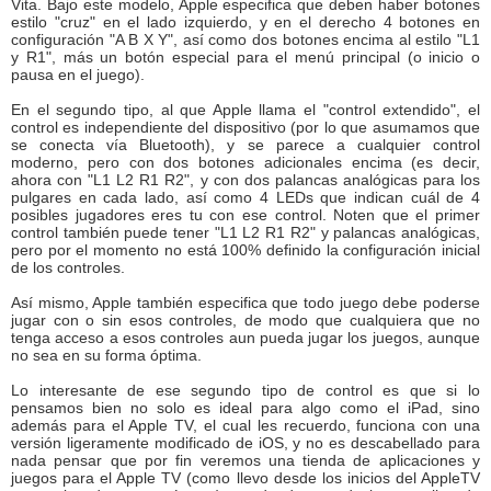
Vita. Bajo este modelo, Apple especifica que deben haber botones
estilo "cruz" en el lado izquierdo, y en el derecho 4 botones en
configuración "A B X Y", así como dos botones encima al estilo "L1
y R1", más un botón especial para el menú principal (o inicio o
pausa en el juego).
En el segundo tipo, al que Apple llama el "control extendido", el
control es independiente del dispositivo (por lo que asumamos que
se conecta vía Bluetooth), y se parece a cualquier control
moderno, pero con dos botones adicionales encima (es decir,
ahora con "L1 L2 R1 R2", y con dos palancas analógicas para los
pulgares en cada lado, así como 4 LEDs que indican cuál de 4
posibles jugadores eres tu con ese control. Noten que el primer
control también puede tener "L1 L2 R1 R2" y palancas analógicas,
pero por el momento no está 100% definido la configuración inicial
de los controles.
Así mismo, Apple también especifica que todo juego debe poderse
jugar con o sin esos controles, de modo que cualquiera que no
tenga acceso a esos controles aun pueda jugar los juegos, aunque
no sea en su forma óptima.
Lo interesante de ese segundo tipo de control es que si lo
pensamos bien no solo es ideal para algo como el iPad, sino
además para el Apple TV, el cual les recuerdo, funciona con una
versión ligeramente modificado de iOS, y no es descabellado para
nada pensar que por fin veremos una tienda de aplicaciones y
juegos para el Apple TV (como llevo desde los inicios del AppleTV