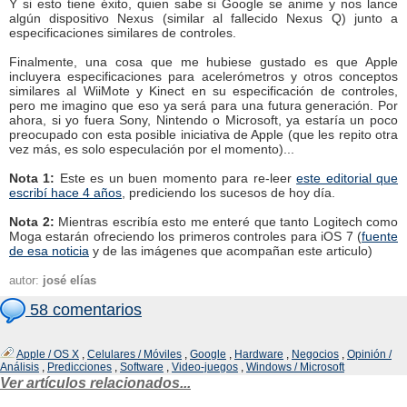
Y si esto tiene éxito, quien sabe si Google se anime y nos lance
algún dispositivo Nexus (similar al fallecido Nexus Q) junto a
especificaciones similares de controles.
Finalmente, una cosa que me hubiese gustado es que Apple
incluyera especificaciones para acelerómetros y otros conceptos
similares al WiiMote y Kinect en su especificación de controles,
pero me imagino que eso ya será para una futura generación. Por
ahora, si yo fuera Sony, Nintendo o Microsoft, ya estaría un poco
preocupado con esta posible iniciativa de Apple (que les repito otra
vez más, es solo especulación por el momento)...
Nota 1:
Este es un buen momento para re-leer
este editorial que
escribí hace 4 años
, prediciendo los sucesos de hoy día.
Nota 2:
Mientras escribía esto me enteré que tanto Logitech como
Moga estarán ofreciendo los primeros controles para iOS 7 (
fuente
de esa noticia
y de las imágenes que acompañan este articulo)
autor:
josé elías
58 comentarios
Apple / OS X
,
Celulares / Móviles
,
Google
,
Hardware
,
Negocios
,
Opinión /
Análisis
,
Predicciones
,
Software
,
Video-juegos
,
Windows / Microsoft
Ver artículos relacionados...