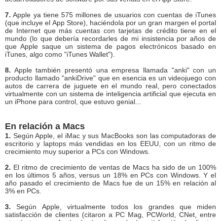
7.
Apple ya tiene 575 millones de usuarios con cuentas de iTunes
(que incluye el App Store), haciéndola por un gran margen el portal
de Internet que más cuentas con tarjetas de crédito tiene en el
mundo (lo que debería recordarles de mi insistencia por años de
que Apple saque un sistema de pagos electrónicos basado en
iTunes, algo como "iTunes Wallet").
8.
Apple también presentó una empresa llamada "anki" con un
producto llamado "ankiDrive" que en esencia es un videojuego con
autos de carrera de juguete en el mundo real, pero conectados
virtualmente con un sistema de inteligencia artificial que ejecuta en
un iPhone para control, que estuvo genial...
En relación a Macs
1.
Según Apple, el iMac y sus MacBooks son las computadoras de
escritorio y laptops más vendidas en los EEUU, con un ritmo de
crecimiento muy superior a PCs con Windows.
2.
El ritmo de crecimiento de ventas de Macs ha sido de un 100%
en los últimos 5 años, versus un 18% en PCs con Windows. Y el
año pasado el crecimiento de Macs fue de un 15% en relación al
3% en PCs.
3.
Según Apple, virtualmente todos los grandes que miden
satisfacción de clientes (citaron a PC Mag, PCWorld, CNet, entre