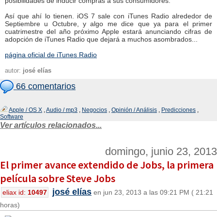
posibilidades de inducir compras a sus consumidores.
Así que ahí lo tienen. iOS 7 sale con iTunes Radio alrededor de
Septiembre u Octubre, y algo me dice que ya para el primer
cuatrimestre del año próximo Apple estará anunciando cifras de
adopción de iTunes Radio que dejará a muchos asombrados...
página oficial de iTunes Radio
autor:
josé elías
66 comentarios
Apple / OS X
,
Audio / mp3
,
Negocios
,
Opinión / Análisis
,
Predicciones
,
Software
Ver artículos relacionados...
domingo, junio 23, 2013
El primer avance extendido de Jobs, la primera
película sobre Steve Jobs
josé elías
eliax id:
10497
en jun 23, 2013 a las 09:21 PM ( 21:21
horas)