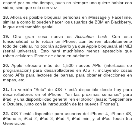
esperé por mucho tiempo, pues no siempre uno quiere hablar con
video, sino que solo con voz...
18.
Ahora es posible bloquear personas en iMessage y FaceTime,
similar a como lo pueden hacer los usuarios de BBM en Blackberry,
lo que está también genial.
19.
Otra gran cosa nueva es
Activation Lock
. Con esta
funcionalidad si te roban un iPhone, aun borren absolutamente
todo del celular, no podrán activarlo ya que Apple bloqueará el IMEI
(serial universal). Esto hará muchísimo menos apetecible que
roben celulares iPhone de ahora en adelante.
20.
Apple ofrecerá más de 1,500 nuevos APIs (interfaces de
programación) para desarrolladores en iOS 7, incluyendo cosas
como APIs para lectores de barras, para obtener direcciones en
mapas, etc.
21.
La versión "Beta" de iOS 7 está disponible desde hoy para
desarrolladores en el iPhone, "en las próximas semanas" para
iPad, y una disponibilidad general "en el otoño" (léase: "Septiembre
o Octubre, junto con la introducción de los nuevos iPhones").
22.
iOS 7 está disponible para usuarios del iPhone 4, iPhone 4S,
iPhone 5, iPad 2, iPad 3, iPad 4, iPad min, y el iPod Touch 5ta
Generación.