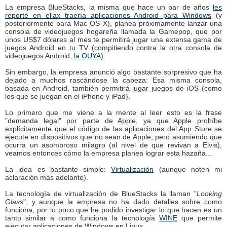
La empresa BlueStacks, la misma que hace un par de años
les
reporté en eliax traería aplicaciones Android para Windows
(y
posteriormente para Mac OS X), planea próximamente lanzar una
consola de videojuegos hogareña llamada la Gamepop, que por
unos US$7 dólares al mes te permitirá jugar una extensa gama de
juegos Android en tu TV (compitiendo contra la otra consola de
videojuegos Android,
la OUYA
).
Sin embargo, la empresa anunció algo bastante sorpresivo que ha
dejado a muchos rascándose la cabeza: Esa misma consola,
basada en Android, también permitirá jugar juegos de iOS (como
los que se juegan en el iPhone y iPad).
Lo primero que me viene a la mente al leer esto es la frase
"demanda legal" por parte de Apple, ya que Apple prohíbe
explícitamente que el código de las aplicaciones del App Store se
ejecute en dispositivos que no sean de Apple, pero asumiendo que
ocurra un asombroso milagro (al nivel de que revivan a Elvis),
veamos entonces cómo la empresa planea lograr esta hazaña...
La idea es bastante simple:
Virtualización
(aunque noten mi
aclaración más adelante).
La tecnología de virtualización de BlueStacks la llaman "
Looking
Glass
", y aunque la empresa no ha dado detalles sobre como
funciona, por lo poco que he podido investigar lo que hacen es un
tanto similar a como funciona la tecnología
WINE
que permite
ejecutar aplicaciones de Windows en Linux.