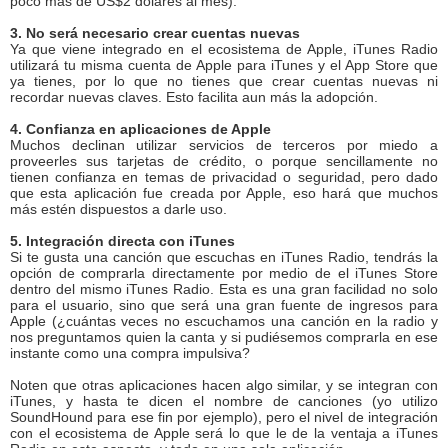
poco más de US$2 dólares al mes).
3. No será necesario crear cuentas nuevas
Ya que viene integrado en el ecosistema de Apple, iTunes Radio
utilizará tu misma cuenta de Apple para iTunes y el App Store que
ya tienes, por lo que no tienes que crear cuentas nuevas ni
recordar nuevas claves. Esto facilita aun más la adopción.
4. Confianza en aplicaciones de Apple
Muchos declinan utilizar servicios de terceros por miedo a
proveerles sus tarjetas de crédito, o porque sencillamente no
tienen confianza en temas de privacidad o seguridad, pero dado
que esta aplicación fue creada por Apple, eso hará que muchos
más estén dispuestos a darle uso.
5. Integración directa con iTunes
Si te gusta una canción que escuchas en iTunes Radio, tendrás la
opción de comprarla directamente por medio de el iTunes Store
dentro del mismo iTunes Radio. Esta es una gran facilidad no solo
para el usuario, sino que será una gran fuente de ingresos para
Apple (¿cuántas veces no escuchamos una canción en la radio y
nos preguntamos quien la canta y si pudiésemos comprarla en ese
instante como una compra impulsiva?
Noten que otras aplicaciones hacen algo similar, y se integran con
iTunes, y hasta te dicen el nombre de canciones (yo utilizo
SoundHound para ese fin por ejemplo), pero el nivel de integración
con el ecosistema de Apple será lo que le de la ventaja a iTunes