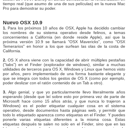
tiempo real (que asumo de una de sus películas) en la nueva Mac
Pro para demostrar su poder.
Nuevo OSX 10.9
1.
Para los próximos 10 años de OSX, Apple ha decidido cambiar
los nombres de su sistema operativo desde felinos, a temas
concernientes a California (en donde reside Apple), así que la
próxima versión 10.9 se llamará "OSX Mavericks", como "OSX
Temerarios" en honor a los que surfean las olas de la costa de
California.
2.
OS X ahora viene con la capacidad de abrir múltiples pestañas
("tabs") en el Finder (explorador de windows), similar a muchas
utilidades de terceros para OS X, Windows y Linux que hemos visto
por años, pero implementado de una forma bastante elegante y
que se integra con todos los gestos de OS X (como por ejemplo,
poder deslizar con el ratón contenido de un Tab a otro).
3.
Algo genial, y que yo particularmente llevo literalmente años
esperando (desde que leí sobre esto por primera vez de parte de
Microsoft hace como 15 años atrás, y que nunca lo trajeron a
Windows) es el poder etiquetar cualquier cosa en el sistema
operativo, desde documentos hasta páginas web, y permitir que
todo lo etiquetado aparezca como etiquetas en el Finder. Y puedes
ponerle varias etiquetas diferentes a la misma cosa. Estas
etiquetas después te salen no solo en el Finder, sino que en las