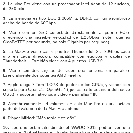
2.
La Mac Pro viene con un procesador Intel Xeon de 12 núcleos,
de 256-bits.
3.
La memoria es tipo ECC 1,866MHZ DDR3, con un asombroso
ancho de banda de 60Gbps
4.
Viene con un SSD conectado directamente al puerto PCIe,
ofreciendo una increíble velocidad de 1.25GBps (noten que es
GigaBYTES por segundo, no solo Gigabits por segundo).
5.
La MacPro viene con 6 puertos ThunderBolt 2 a 20Gbps cada
uno en cada dirección, compatible con equipos y cables de
Thunderbolt 1. También viene con 4 puertos USB 3.0.
6.
Viene con dos tarjetas de video que funciona en paralelo.
Esencialmente dos potentes AMD FirePro
7.
Apple alega 7 TeraFLOPS de poder de los GPUs, y vienen con
soporte para OpenCL, OpenGL 4 (que es parte estándar del nuevo
OS X), y soporte nativo para video y pantallas "4K".
8.
Asombrosamente, el volumen de esta Mac Pro es una octava
parte del volumen de la Mac Pro anterior.
9.
Disponibilidad: "Más tarde este año".
10.
Los que están atendiendo el WWDC 2013 podrán ver una
sesión de PIXAR-Disney en donde demostrarán la renderización en