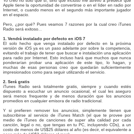
Yo creo no solo que sí, sino que incluso me atrevo a predecir que
Apple tiene la oportunidad de convertirse o en el líder en radio por
Internet, o cuando menos en el segundo más importante jugador
en el espacio.
Pero, ¿por qué? Pues veamos 7 razones por la cual creo iTunes
Radio será exitoso...
1. Vendrá instalado por defecto en iOS 7
El solo hecho que venga instalado por defecto en la próxima
versión de iOS ya es un paso adelante por sobre la competencia,
evitando el trabajo de tener que buscar e instalación una aplicación
para radio por Internet. Esto incluso hará que muchos que nunca
ponderarían probar una aplicación de este tipo, lo hagan, y
muchas de esas personas creo que quedarán suficientemente
impresionados como para seguir utilizando el servicio.
2. Será gratis
iTunes Radio será totalmente gratis, siempre y cuando estés
dispuesto a escuchar un anuncio ocasional, el cual les aseguro
será menos frequente y de menos duración que los anuncios
promedios en cualquier emisora de radio tradicional.
Y si prefieren remover los anuncios, simplemente tienen que
subscribirse al servicio de iTunes Match (el que te provee por
medio de iTunes de canciones de super alta calidad por cada
canción, legal o no, que tengas en tu PC, incluyendo CDs), a un
costo de menos de US$25 dólares al año (es decir, el equivalente a