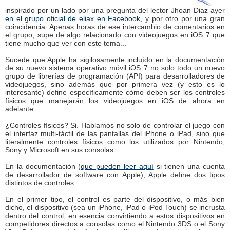
inspirado por un lado por una pregunta del lector Jhoan Diaz ayer
en el grupo oficial de eliax en Facebook
, y por otro por una gran
coincidencia: Apenas horas de ese intercambio de comentarios en
el grupo, supe de algo relacionado con videojuegos en iOS 7 que
tiene mucho que ver con este tema...
Sucede que Apple ha sigilosamente incluído en la documentación
de su nuevo sistema operativo móvil iOS 7 no solo todo un nuevo
grupo de librerías de programación (API) para desarrolladores de
videojuegos, sino además que por primera vez (y esto es lo
interesante) define específicamente cómo deben ser los controles
físicos que manejarán los videojuegos en iOS de ahora en
adelante.
¿Controles físicos? Si. Hablamos no solo de controlar el juego con
el interfaz multi-táctil de las pantallas del iPhone o iPad, sino que
literalmente controles físicos como los utilizados por Nintendo,
Sony y Microsoft en sus consolas.
En la documentación (
que pueden leer aquí
si tienen una cuenta
de desarrollador de software con Apple), Apple define dos tipos
distintos de controles.
En el primer tipo, el control es parte del dispositivo, o más bien
dicho, el dispositivo (sea un iPhone, iPad o iPod Touch) se incrusta
dentro del control, en esencia convirtiendo a estos dispositivos en
competidores directos a consolas como el Nintendo 3DS o el Sony