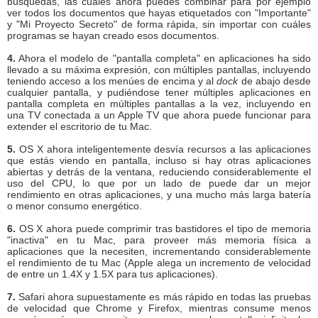
búsquedas, las cuales ahora puedes combinar para por ejemplo
ver todos los documentos que hayas etiquetados con "Importante"
y "Mi Proyecto Secreto" de forma rápida, sin importar con cuáles
programas se hayan creado esos documentos.
4.
Ahora el modelo de "pantalla completa" en aplicaciones ha sido
llevado a su máxima expresión, con múltiples pantallas, incluyendo
teniendo acceso a los menúes de encima y al
dock
de abajo desde
cualquier pantalla, y pudiéndose tener múltiples aplicaciones en
pantalla completa en múltiples pantallas a la vez, incluyendo en
una TV conectada a un Apple TV que ahora puede funcionar para
extender el escritorio de tu Mac.
5.
OS X ahora inteligentemente desvía recursos a las aplicaciones
que estás viendo en pantalla, incluso si hay otras aplicaciones
abiertas y detrás de la ventana, reduciendo considerablemente el
uso del CPU, lo que por un lado de puede dar un mejor
rendimiento en otras aplicaciones, y una mucho más larga batería
o menor consumo energético.
6.
OS X ahora puede comprimir tras bastidores el tipo de memoria
"inactiva" en tu Mac, para proveer más memoria física a
aplicaciones que la necesiten, incrementando considerablemente
el rendimiento de tu Mac (Apple alega un incremento de velocidad
de entre un 1.4X y 1.5X para tus aplicaciones).
7.
Safari ahora supuestamente es más rápido en todas las pruebas
de velocidad que Chrome y Firefox, mientras consume menos