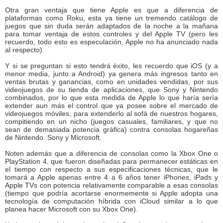
Otra gran ventaja que tiene Apple es que a diferencia de
plataformas como Roku, esta ya tiene un tremendo catálogo de
juegos que sin duda serán adaptados de la noche a la mañana
para tomar ventaja de estos controles y del Apple TV (pero les
recuerdo, todo esto es especulación, Apple no ha anunciado nada
al respecto).
Y si se preguntan si esto tendrá éxito, les recuerdo que iOS (y a
menor media, junto a Android) ya genera más ingresos tanto en
ventas brutas y ganancias, como en unidades vendidas, por sus
videojuegos de su tienda de aplicaciones, que Sony y Nintendo
combinados, por lo que esta medida de Apple lo que haría sería
extender aun más el control que ya posee sobre el mercado de
videojuegos móviles, para extenderlo al sofá de nuestros hogares,
compitiendo en un nicho (juegos casuales, familiares, y que no
sean de demasiada potencia gráfica) contra consolas hogareñas
de Nintendo. Sony y Microsoft.
Noten además que a diferencia de consolas como la Xbox One o
PlayStation 4, que fueron diseñadas para permanecer estáticas en
el tiempo con respecto a sus especificaciones técnicas, que le
tomará a Apple apenas entre 4 a 6 años tener iPhones, iPads y
Apple TVs con potencia relativamente comparable a esas consolas
(tiempo que podría acortarse enormemente si Apple adopta una
tecnología de computación híbrida con iCloud similar a lo que
planea hacer Microsoft con su Xbox One).