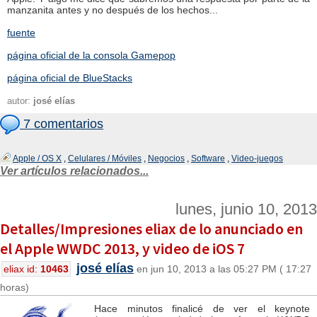
manzanita antes y no después de los hechos...
fuente
página oficial de la consola Gamepop
página oficial de BlueStacks
autor:
josé elías
7 comentarios
Apple / OS X
,
Celulares / Móviles
,
Negocios
,
Software
,
Video-juegos
Ver artículos relacionados...
lunes, junio 10, 2013
Detalles/Impresiones eliax de lo anunciado en
el Apple WWDC 2013, y video de iOS 7
josé elías
eliax id:
10463
en jun 10, 2013 a las 05:27 PM ( 17:27
horas)
Hace minutos finalicé de ver el keynote