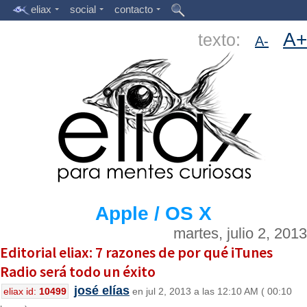
eliax
social
contacto
A+
texto:
A-
Apple / OS X
martes, julio 2, 2013
Editorial eliax: 7 razones de por qué iTunes
Radio será todo un éxito
josé elías
eliax id:
10499
en jul 2, 2013 a las 12:10 AM ( 00:10