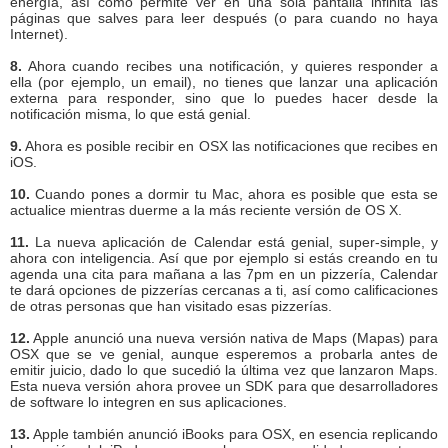
energía, así como permite ver en una sola pantalla infinita las
páginas que salves para leer después (o para cuando no haya
Internet).
8.
Ahora cuando recibes una notificación, y quieres responder a
ella (por ejemplo, un email), no tienes que lanzar una aplicación
externa para responder, sino que lo puedes hacer desde la
notificación misma, lo que está genial.
9.
Ahora es posible recibir en OSX las notificaciones que recibes en
iOS.
10.
Cuando pones a dormir tu Mac, ahora es posible que esta se
actualice mientras duerme a la más reciente versión de OS X.
11.
La nueva aplicación de Calendar está genial, super-simple, y
ahora con inteligencia. Así que por ejemplo si estás creando en tu
agenda una cita para mañana a las 7pm en un pizzería, Calendar
te dará opciones de pizzerías cercanas a ti, así como calificaciones
de otras personas que han visitado esas pizzerías.
12.
Apple anunció una nueva versión nativa de Maps (Mapas) para
OSX que se ve genial, aunque esperemos a probarla antes de
emitir juicio, dado lo que sucedió la última vez que lanzaron Maps.
Esta nueva versión ahora provee un SDK para que desarrolladores
de software lo integren en sus aplicaciones.
13.
Apple también anunció iBooks para OSX, en esencia replicando