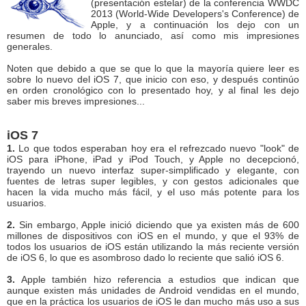
(presentación estelar) de la conferencia WWDC
2013 (World-Wide Developers's Conference) de
Apple, y a continuación los dejo con un
resumen de todo lo anunciado, así como mis impresiones
generales.
Noten que debido a que se que lo que la mayoría quiere leer es
sobre lo nuevo del iOS 7, que inicio con eso, y después continúo
en orden cronológico con lo presentado hoy, y al final les dejo
saber mis breves impresiones...
iOS 7
1.
Lo que todos esperaban hoy era el refrezcado nuevo "look" de
iOS para iPhone, iPad y iPod Touch, y Apple no decepcionó,
trayendo un nuevo interfaz super-simplificado y elegante, con
fuentes de letras super legibles, y con gestos adicionales que
hacen la vida mucho más fácil, y el uso más potente para los
usuarios.
2.
Sin embargo, Apple inició diciendo que ya existen más de 600
millones de dispositivos con iOS en el mundo, y que el 93% de
todos los usuarios de iOS están utilizando la más reciente versión
de iOS 6, lo que es asombroso dado lo reciente que salió iOS 6.
3.
Apple también hizo referencia a estudios que indican que
aunque existen más unidades de Android vendidas en el mundo,
que en la práctica los usuarios de iOS le dan mucho más uso a sus