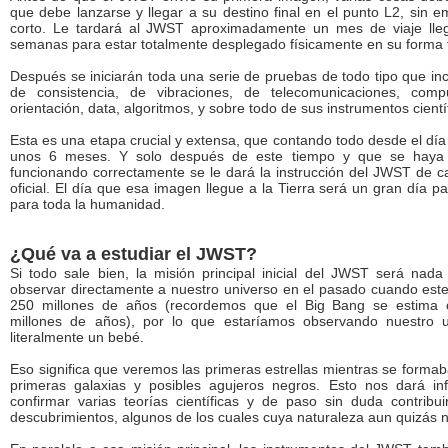
que debe lanzarse y llegar a su destino final en el punto L2, sin 
corto. Le tardará al JWST aproximadamente un mes de viaje lleg
semanas para estar totalmente desplegado físicamente en su forma f
Después se iniciarán toda una serie de pruebas de todo tipo que i
de consistencia, de vibraciones, de telecomunicaciones, comp
orientación, data, algoritmos, y sobre todo de sus instrumentos cientí
Esta es una etapa crucial y extensa, que contando todo desde el dí
unos 6 meses. Y solo después de este tiempo y que se haya v
funcionando correctamente se le dará la instrucción del JWST de c
oficial. El día que esa imagen llegue a la Tierra será un gran día pa
para toda la humanidad.
¿Qué va a estudiar el JWST?
Si todo sale bien, la misión principal inicial del JWST será n
observar directamente a nuestro universo en el pasado cuando este
250 millones de años (recordemos que el Big Bang se estima 
millones de años), por lo que estaríamos observando nuestro 
literalmente un bebé.
Eso significa que veremos las primeras estrellas mientras se forma
primeras galaxias y posibles agujeros negros. Esto nos dará in
confirmar varias teorías científicas y de paso sin duda contrib
descubrimientos, algunos de los cuales cuya naturaleza aun quizás 