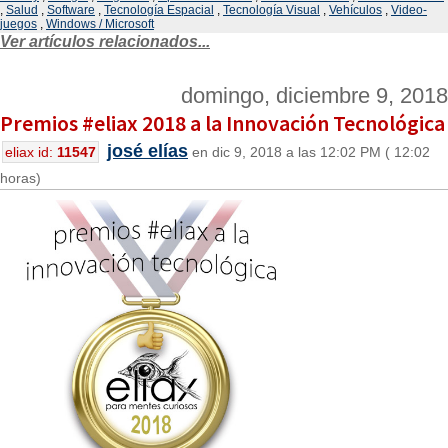
,
Salud
,
Software
,
Tecnología Espacial
,
Tecnología Visual
,
Vehículos
,
Video-
juegos
,
Windows / Microsoft
Ver artículos relacionados...
domingo, diciembre 9, 2018
Premios #eliax 2018 a la Innovación Tecnológica
josé elías
eliax id:
11547
en dic 9, 2018 a las 12:02 PM ( 12:02
horas)