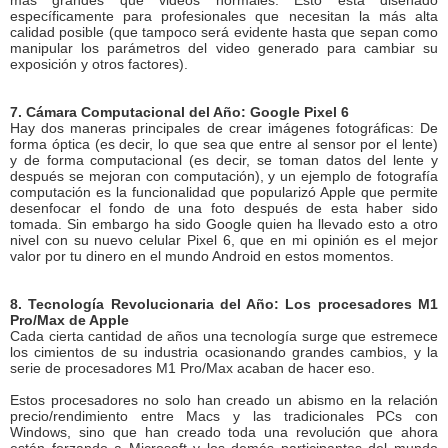
más grandes que videos normales. Esto está diseñado
específicamente para profesionales que necesitan la más alta
calidad posible (que tampoco será evidente hasta que sepan como
manipular los parámetros del video generado para cambiar su
exposición y otros factores).
7. Cámara Computacional del Año: Google Pixel 6
Hay dos maneras principales de crear imágenes fotográficas: De
forma óptica (es decir, lo que sea que entre al sensor por el lente)
y de forma computacional (es decir, se toman datos del lente y
después se mejoran con computación), y un ejemplo de fotografía
computación es la funcionalidad que popularizó Apple que permite
desenfocar el fondo de una foto después de esta haber sido
tomada. Sin embargo ha sido Google quien ha llevado esto a otro
nivel con su nuevo celular Pixel 6, que en mi opinión es el mejor
valor por tu dinero en el mundo Android en estos momentos.
8. Tecnología Revolucionaria del Año: Los procesadores M1
Pro/Max de Apple
Cada cierta cantidad de años una tecnología surge que estremece
los cimientos de su industria ocasionando grandes cambios, y la
serie de procesadores M1 Pro/Max acaban de hacer eso.
Estos procesadores no solo han creado un abismo en la relación
precio/rendimiento entre Macs y las tradicionales PCs con
Windows, sino que han creado toda una revolución que ahora