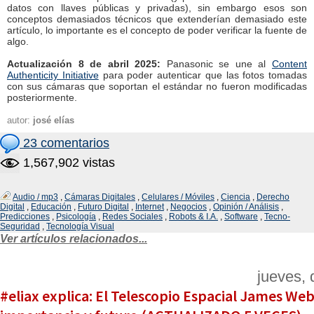
datos con llaves públicas y privadas), sin embargo esos son
conceptos demasiados técnicos que extenderían demasiado este
artículo, lo importante es el concepto de poder verificar la fuente de
algo.
Actualización 8 de abril 2025:
Panasonic se une al
Content
Authenticity Initiative
para poder autenticar que las fotos tomadas
con sus cámaras que soportan el estándar no fueron modificadas
posteriormente.
autor:
josé elías
23 comentarios
1,567,902 vistas
Audio / mp3
,
Cámaras Digitales
,
Celulares / Móviles
,
Ciencia
,
Derecho
Digital
,
Educación
,
Futuro Digital
,
Internet
,
Negocios
,
Opinión / Análisis
,
Predicciones
,
Psicología
,
Redes Sociales
,
Robots & I.A.
,
Software
,
Tecno-
Seguridad
,
Tecnología Visual
Ver artículos relacionados...
jueves, 
#eliax explica: El Telescopio Espacial James Webb