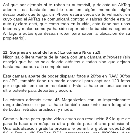
Así que por ejemplo si te roban tu automóvil, y dejaste un AirTag
adentro, es bastante posible que en algún momento algún
desconocido que tenga un iPhone estará cerca de tu vehículo, en
cuyo caso el AirTag se comunicará contigo y sabrás donde está tu
auto (y claro está, que como todo en la vida, esto tiene sus usos
buenos y malos como ya ha sido reportado de bandidos pegando
AirTags a autos que desean robar para saber la ubicación de su
propietario).
11. Sorpresa visual del año: La cámara Nikon Z9.
Nikon salió literalmente de la nada con una cámara
mirrorless
(sin
espejo) que ha no solo dejado atónitos a todos sino que dejado
hasta mal parada a la competencia.
Esta cámara aparte de poder disparar fotos a 20fps en RAW, 30fps
en JPG, también tiene un modo especial para capturar 120 fotos
por segundo en menor resolución. Esto la hace en una cámara
ultra potente para deportes y acción.
La cámara además tiene 45 Megapixeles con un impresionante
rango dinámico lo que la hace también excelente para fotografía
de bodas, retratos artísticos, y moda.
Como si fuera poco graba video crudo con resolución 8K lo que de
paso la hace una máquina ultra potente para el cine profesional.
Una actualización gratuita próxima le permitirá grabar video12-bit