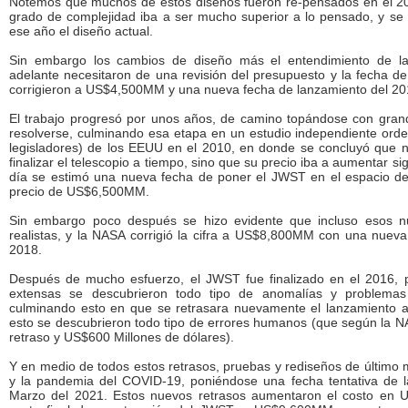
Notemos que muchos de estos diseños fueron re-pensados en el 2
grado de complejidad iba a ser mucho superior a lo pensado, y se t
ese año el diseño actual.
Sin embargo los cambios de diseño más el entendimiento de la
adelante necesitaron de una revisión del presupuesto y la fecha de 
corrigieron a US$4,500MM y una nueva fecha de lanzamiento del 20
El trabajo progresó por unos años, de camino topándose con grand
resolverse, culminando esa etapa en un estudio independiente ord
legisladores) de los EEUU en el 2010, en donde se concluyó que no
finalizar el telescopio a tiempo, sino que su precio iba a aumentar sign
día se estimó una nueva fecha de poner el JWST en el espacio de
precio de US$6,500MM.
Sin embargo poco después se hizo evidente que incluso esos 
realistas, y la NASA corrigió la cifra a US$8,800MM con una nueva
2018.
Después de mucho esfuerzo, el JWST fue finalizado en el 2016, p
extensas se descubrieron todo tipo de anomalías y problemas
culminando esto en que se retrasara nuevamente el lanzamiento 
esto se descubrieron todo tipo de errores humanos (que según la 
retraso y US$600 Millones de dólares).
Y en medio de todos estos retrasos, pruebas y rediseños de último m
y la pandemia del COVID-19, poniéndose una fecha tentativa de 
Marzo del 2021. Estos nuevos retrasos aumentaron el costo en 