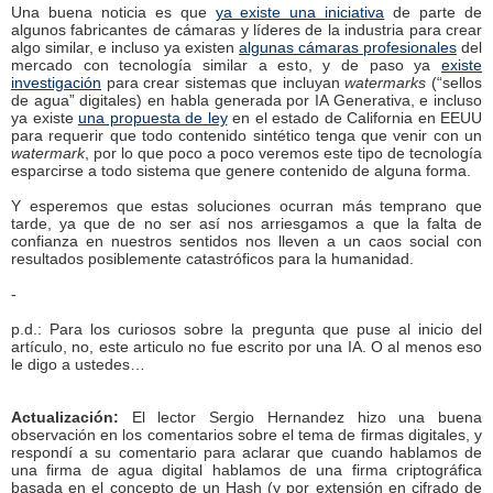
Una buena noticia es que
ya existe una iniciativa
de parte de
algunos fabricantes de cámaras y líderes de la industria para crear
algo similar, e incluso ya existen
algunas cámaras profesionales
del
mercado con tecnología similar a esto, y de paso ya
existe
investigación
para crear sistemas que incluyan
watermarks
(“sellos
de agua” digitales) en habla generada por IA Generativa, e incluso
ya existe
una propuesta de ley
en el estado de California en EEUU
para requerir que todo contenido sintético tenga que venir con un
watermark
, por lo que poco a poco veremos este tipo de tecnología
esparcirse a todo sistema que genere contenido de alguna forma.
Y esperemos que estas soluciones ocurran más temprano que
tarde, ya que de no ser así nos arriesgamos a que la falta de
confianza en nuestros sentidos nos lleven a un caos social con
resultados posiblemente catastróficos para la humanidad.
-
p.d.: Para los curiosos sobre la pregunta que puse al inicio del
artículo, no, este articulo no fue escrito por una IA. O al menos eso
le digo a ustedes…
Actualización:
El lector Sergio Hernandez hizo una buena
observación en los comentarios sobre el tema de firmas digitales, y
respondí a su comentario para aclarar que cuando hablamos de
una firma de agua digital hablamos de una firma criptográfica
basada en el concepto de un Hash (y por extensión en cifrado de