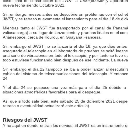
costo final de construcción del JWST a US$9,600MM y aportaron
nueva fecha siendo Octubre 2021.
Sin embargo, meses antes se descubrieron problemas con el cohete
JWST, y se retrasó nuevamente el lanzamiento para el día 18 de dic
Mientras tanto el JWST fue transportado por el canal de Panamá
valiosa carga) a su lugar de lanzamiento y pruebas finales en el co
Arianespace, cerca de Kourou, en Guayana Francesa.
Sin embargo el JWST no se lanzaría el día 18, ya que días ante
asegurado el telescopio en el laboratorio de pruebas se soltó ines
una serie de vibraciones en todo el telescopio, y por tanto se tuvo 
todo estuviese funcionando bien después de ese incidente. La nueva
Sin embargo el día 22 tampoco se iba a poder lanzar al descubrirs
cables del sistema de telecomunicaciones del telescopio. Y entonc
24.
Y el día 24 se pospuso una vez más para el día 25 debido a 
situaciones atmosféricas favorables para el despegue.
Así que si todo sale bien, este sábado 25 de diciembre 2021 despe
retraso o eventualidad actualizaré este artículo).
Riesgos del JWST
Y he aquí en donde entran los nervios. El JWST es un instrumento 