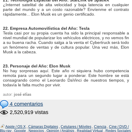
21. Tecnología Espacial del Año: StarLink de SpaceX
¿Internet satelital de alta velocidad y baja latencia en cualquier
parte del mundo y a un costo razonable? Envíenme el contrato
rápidamente... Elon Musk es un genio certificado.
22. Empresa Automovilística del Año: Tesla
Tesla casi por su propia cuenta ha sido la principal responsable a
nivel mundial de popularizar los vehículos eléctricos, y no vemos fin
a su buena racha. Cuando salga a la venta el Cybertruck será todo
un fenómeno de ventas y de cultura popular. Una vez más, Elon
Musk a la cabeza.
23. Personaje del Año: Elon Musk
No hay sorpresas aquí. Este año ni siquiera hubo competencia
remota para un segundo lugar a ponderar. Este hombre se está
consagrando como el Leonardo DaVinci de nuestros tiempos, y
todavía le falta mucho por vivir.
autor:
josé elías
4 comentarios
2,520,919 vistas
Apple / OS X
,
Cámaras Digitales
,
Celulares / Móviles
,
Ciencia
,
Cine / DVD /
Blu-ray
,
Google
,
Negocios
,
Opinión / Análisis
,
Realidad Virtual
,
Redes Sociales