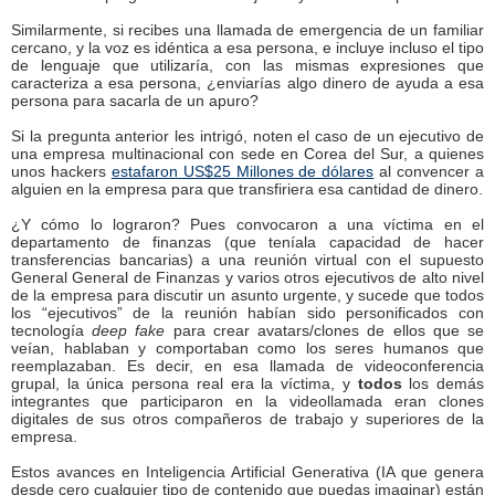
Similarmente, si recibes una llamada de emergencia de un familiar
cercano, y la voz es idéntica a esa persona, e incluye incluso el tipo
de lenguaje que utilizaría, con las mismas expresiones que
caracteriza a esa persona, ¿enviarías algo dinero de ayuda a esa
persona para sacarla de un apuro?
Si la pregunta anterior les intrigó, noten el caso de un ejecutivo de
una empresa multinacional con sede en Corea del Sur, a quienes
unos hackers
estafaron US$25 Millones de dólares
al convencer a
alguien en la empresa para que transfiriera esa cantidad de dinero.
¿Y cómo lo lograron? Pues convocaron a una víctima en el
departamento de finanzas (que teníala capacidad de hacer
transferencias bancarias) a una reunión virtual con el supuesto
General General de Finanzas y varios otros ejecutivos de alto nivel
de la empresa para discutir un asunto urgente, y sucede que todos
los “ejecutivos” de la reunión habían sido personificados con
tecnología
deep fake
para crear avatars/clones de ellos que se
veían, hablaban y comportaban como los seres humanos que
reemplazaban. Es decir, en esa llamada de videoconferencia
grupal, la única persona real era la víctima, y
todos
los demás
integrantes que participaron en la videollamada eran clones
digitales de sus otros compañeros de trabajo y superiores de la
empresa.
Estos avances en Inteligencia Artificial Generativa (IA que genera
desde cero cualquier tipo de contenido que puedas imaginar) están