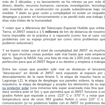
más de 3 décadas, y su lanzamiento se ha retraso ya por más de
dinero, diseño, recursos humanos, carreras, investigación, tecnolo
sido invertido en su construcción no puede subestimarse bajo ni
medida. Y dado su gran costo y complejidad no existe un respaldo
despegue y puesto en funcionamiento o se perdió todo ese trabajo (
días más tristes de la humanidad.
Y noten que a diferencia del Telescopio Espacial Hubble que orbit
Tierra, el JWST estará a 1.5
millones
de km de distancia de nosotro
haría imposible en la práctica ir a repararlo (como fue el caso c
problemas con su espejo principal así como otros problemas que 
pudieron solucionar).
Y es bueno notar que el nivel de complejidad del JWST es muchí
por lo que muchas cosas puedan salir mal hasta que este empiece
lejano. Según la NASA, hay una lista de más de 1,000 (mil) cosas qu
perfección para que el JWST llegue a su destino y empiece a trabajar
Entre las cosas que pueden salir mal se destacan el lanzami
"descascaro" en donde el JWST será expuesto al espacio por 
descoplamiento de la nave Ariane 5, la etapa de impulso hacia s
Lagrange L2), le etapa de desplegar sus paneles solares, la etapa
impulsora, la etapa de desplegar y acoplar los elementos de su esp
su protector solar
(una inmensa tela super avanzada más fina que 
dará sombra ante el Sol, y que permitirá que el JWST funcione a u
grados Kelvin que equivale a unos -223° C o -370° F, y notar que d
temperatura será de unos 383 grados Kelvin o unos 110° C o 
comunicación (si no podemos hablar con el JWST no podremos darle