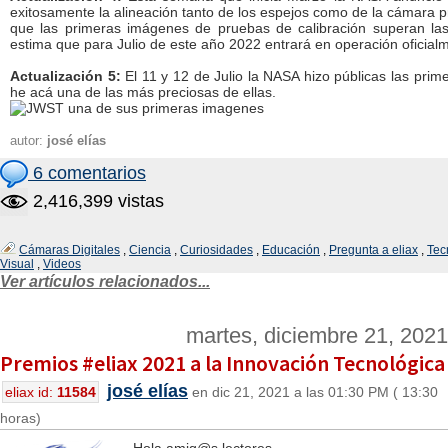
exitosamente la alineación tanto de los espejos como de la cámara p
que las primeras imágenes de pruebas de calibración superan las
estima que para Julio de este año 2022 entrará en operación oficial
Actualización 5:
El 11 y 12 de Julio la NASA hizo públicas las pri
he acá una de las más preciosas de ellas.
autor:
josé elías
6 comentarios
2,416,399 vistas
Cámaras Digitales
,
Ciencia
,
Curiosidades
,
Educación
,
Pregunta a eliax
,
Tec
Visual
,
Videos
Ver artículos relacionados...
martes, diciembre 21, 2021
Premios #eliax 2021 a la Innovación Tecnológica
josé elías
eliax id:
11584
en dic 21, 2021 a las 01:30 PM ( 13:30
horas)