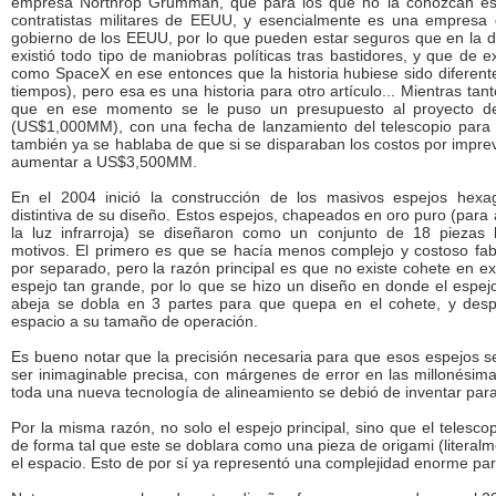
empresa Northrop Grumman, que para los que no la conozcan e
contratistas militares de EEUU, y esencialmente es una empresa 
gobierno de los EEUU, por lo que pueden estar seguros que en la dec
existió todo tipo de maniobras políticas tras bastidores, y que de 
como SpaceX en ese entonces que la historia hubiese sido diferent
tiempos), pero esa es una historia para otro artículo... Mientras tan
que en ese momento se le puso un presupuesto al proyecto de
(US$1,000MM), con una fecha de lanzamiento del telescopio para
también ya se hablaba de que si se disparaban los costos por imprev
aumentar a US$3,500MM.
En el 2004 inició la construcción de los masivos espejos hexa
distintiva de su diseño. Estos espejos, chapeados en oro puro (para
la luz infrarroja) se diseñaron como un conjunto de 18 piezas 
motivos. El primero es que se hacía menos complejo y costoso fab
por separado, pero la razón principal es que no existe cohete en ex
espejo tan grande, por lo que se hizo un diseño en donde el espe
abeja se dobla en 3 partes para que quepa en el cohete, y desp
espacio a su tamaño de operación.
Es bueno notar que la precisión necesaria para que esos espejos s
ser inimaginable precisa, con márgenes de error en las millonésim
toda una nueva tecnología de alineamiento se debió de inventar para
Por la misma razón, no solo el espejo principal, sino que el telesc
de forma tal que este se doblara como una pieza de origami (literal
el espacio. Esto de por sí ya representó una complejidad enorme par