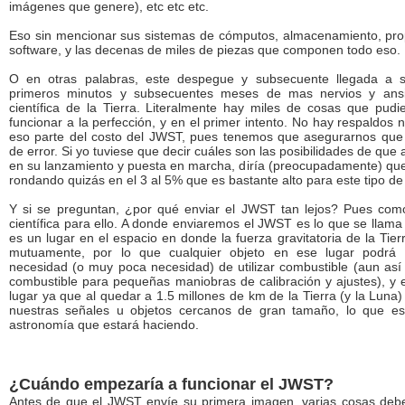
imágenes que genere), etc etc etc.
Eso sin mencionar sus sistemas de cómputos, almacenamiento, prop
software, y las decenas de miles de piezas que componen todo eso.
O en otras palabras, este despegue y subsecuente llegada a su
primeros minutos y subsecuentes meses de mas nervios y ansi
científica de la Tierra. Literalmente hay miles de cosas que pudi
funcionar a la perfección, y en el primer intento. No hay respaldos 
eso parte del costo del JWST, pues tenemos que asegurarnos que
de error. Si yo tuviese que decir cuáles son las posibilidades de que
en su lanzamiento y puesta en marcha, diría (preocupadamente) que
rondando quizás en el 3 al 5% que es bastante alto para este tipo de
Y si se preguntan, ¿por qué enviar el JWST tan lejos? Pues com
científica para ello. A donde enviaremos el JWST es lo que se llama
es un lugar en el espacio en donde la fuerza gravitatoria de la Tier
mutuamente, por lo que cualquier objeto en ese lugar podrá 
necesidad (o muy poca necesidad) de utilizar combustible (aun así
combustible para pequeñas maniobras de calibración y ajustes), y
lugar ya que al quedar a 1.5 millones de km de la Tierra (y la Luna)
nuestras señales u objetos cercanos de gran tamaño, lo que es 
astronomía que estará haciendo.
¿Cuándo empezaría a funcionar el JWST?
Antes de que el JWST envíe su primera imagen, varias cosas deb