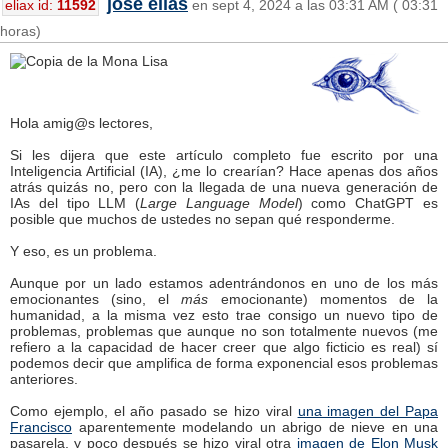
josé elías
eliax id:
11592
en sept 4, 2024 a las 03:31 AM ( 03:31
horas)
Hola amig@s lectores,
Si les dijera que este artículo completo fue escrito por una
Inteligencia Artificial (IA), ¿me lo crearían? Hace apenas dos años
atrás quizás no, pero con la llegada de una nueva generación de
IAs del tipo LLM (
Large Language Model
) como ChatGPT es
posible que muchos de ustedes no sepan qué responderme.
Y eso, es un problema.
Aunque por un lado estamos adentrándonos en uno de los más
emocionantes (sino, el
más
emocionante) momentos de la
humanidad, a la misma vez esto trae consigo un nuevo tipo de
problemas, problemas que aunque no son totalmente nuevos (me
refiero a la capacidad de hacer creer que algo ficticio es real) sí
podemos decir que amplifica de forma exponencial esos problemas
anteriores.
Como ejemplo, el año pasado se hizo viral
una imagen del Papa
Francisco
aparentemente modelando un abrigo de nieve en una
pasarela, y poco después se hizo viral otra
imagen de Elon Musk