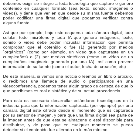
debemos exigir se integre a toda tecnología que capture o genere
contenido en cualquier formato (sea texto, sonido, imágenes o
videos), y tiene que ver en que desde su misma fuente debemos
poder codificar una firma digital que podamos verificar contra
alguna fuente.
Así que por ejemplo, bajo este esquema toda cámara digital, todo
celular, todo micrófono y toda IA que genere imágenes, texto,
sonido o video debe poder incrustar información que permita
comprobar que el cotenido o fue (1) generado por medios
“orgánicos” (como por ejemplo, un video que capturaste en un
cumpleaños) o (2) por medios sintéticos (como un video de un
cumpleaños imaginario generado por una IA), así como proveer
información de su fuente (como el autor, fecha de creación, etc).
De esta manera, si vemos una noticia o leemos un libro o artículo,
o recibimos una llamada de audio o participamos en una
videoconferencia, podemos tener algún grado de certeza de que lo
que percibimos es real o sintético y de su actual procedencia.
Para esto es necesario desarrollar estándares tecnológicos en la
industria para que la información capturada (por ejemplo) por una
cámara digital esté cifrada desde el momento que es capturada
por su sensor de imagen, y para que una firma digital sea parte de
la imagen antes de que esta se almacene o esté disponible para
distribuirse, y de paso que en cualquier momento se pueda
detectar si el contenido fue alterado en lo más mínimo.