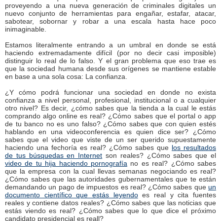
proveyendo a una nueva generación de criminales digitales un
nuevo conjunto de herramientas para engañar, estafar, atacar,
sabotear, sobornar y robar a una escala hasta hace poco
inimaginable.
Estamos literalmente entrando a un umbral en donde se está
haciendo extremadamente difícil (por no decir casi imposible)
distinguir lo real de lo falso. Y el gran problema que eso trae es
que la sociedad humana desde sus orígenes se mantiene estable
en base a una sola cosa: La confianza.
¿Y cómo podrá funcionar una sociedad en donde no exista
confianza a nivel personal, profesional, institucional o a cualquier
otro nivel? Es decir, ¿cómo sabes que la tienda a la cual le estás
comprando algo online es real? ¿Cómo sabes que el portal o app
de tu banco no es uno falso? ¿Cómo sabes que con quien estés
hablando en una videoconferencia es quien dice ser? ¿Cómo
sabes que el video que viste de un ser querido supuestamente
haciendo una fechoría es real? ¿Cómo sabes que
los resultados
de tus búsquedas en Internet
son reales? ¿Cómo sabes que el
video de tu hija haciendo pornografía
no es real? ¿Cómo sabes
que la empresa con la cual llevas semanas negociando es real?
¿Cómo sabes que las autoridades gubernamentales que te están
demandando un pago de impuestos es real? ¿Cómo sabes que
un
documento científico que estás leyendo
es real y cita fuentes
reales y contiene datos reales? ¿Cómo sabes que las noticias que
estás viendo es real? ¿Cómo sabes que lo que dice el próximo
candidato presidencial es reall?