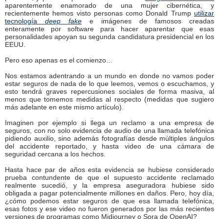
aparentemente enamorado de una mujer cibernética, y
recientemente hemos visto personas como Donald Trump
utilizar
tecnología
deep fake
e imágenes de famosos creadas
enteramente por software para hacer aparentar que esas
personalidades apoyan su segunda candidatura presidencial en los
EEUU.
Pero eso apenas es el comienzo…
Nos estamos adentrando a un mundo en donde no vamos poder
estar seguros de nada de lo que leemos, vemos o escuchamos, y
esto tendrá graves repercusiones sociales de forma masiva, al
menos que tomemos medidas al respecto (medidas que sugiero
más adelante en este mismo artículo).
Imaginen por ejemplo si llega un reclamo a una empresa de
seguros, con no solo evidencia de audio de una llamada telefónica
pidiendo auxilio, sino además fotografías desde múltiples ángulos
del accidente reportado, y hasta video de una cámara de
seguridad cercana a los hechos.
Hasta hace par de años esta evidencia se hubiese considerado
prueba contundente de que el supuesto accidente reclamado
realmente sucedió, y la empresa aseguradora hubiese sido
obligada a pagar potencialmente millones en daños. Pero, hoy día,
¿cómo podemos estar seguros de que esa llamada telefónica,
esas fotos y ese video no fueron generados por las más recientes
versiones de programas como Midjourney o Sora de OpenAI?