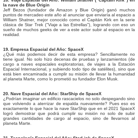
18. Viaje Espacial del Año: William Shatner (“Captain Kirk”) en
la nave de Blue Origin
Jeff Bezos (fundador de Amazon y Blue Origin) ganó muchos
puntos de mercadeo este año al anunciar que enviaría al espacio a
William Shatner, mejor conocido como el Capitán Kirk en la serie
clásica de Star Trek ("Viaje a las Estrellas"), logrando con eso un
sueño de muchos geeks de ver a este actor subir al espacio en la
realidad.
19. Empresa Espacial del Año: SpaceX
¿Qué más podemos decir de esta empresa? Sencillamente no
tiene igual. No solo hizo decenas de pruebas y lanzamientos (de
cargo a naves espaciales exploratorias, de viajes a la Estación
Espacial Internacional, y subiendo todo tipo de satélites), sino que
está bien encaminada a cumplir su misión de llevar la humanidad
al planeta Marte, como lo prometió su fundador Elon Musk.
20. Nave Espacial del Año: StarShip de SpaceX
¿Podrían imaginar un edificio rascacielos no solo despegando sino
que volviendo a aterrizar de espalda nuevamente? Pues eso es
exactamente lo que hace la nave StarShip que en el 2021 SpaceX
logró demostrar que podrá cumplir su misión no solo de subir
grandes cantidades de cargo al espacio, sino de llevarnos al
planeta Marte.