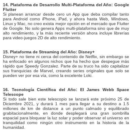
14. Plataforma de Desarrollo Multi-Plataforma del Año: Google
Flutter
Si planean arrancar desde cero un App que deba compilar tanto
para Android como iPhone, iPad, y ahora hasta Web, Windows,
Linux y Mac, no creo exista mejor opción en el mercado que Flutter
de Google. No solo genera Apps multi-plataforma sino que de muy
alto rendimiento, y la más reciente versión ahora incluye librerías
para video-juegos 2D de alto rendimiento.
15. Plataforma de Streaming del Año: Disney+
Disney+ no tiene ni cerca del contenido de Netflix, sin embargo se
ha enfocado en algunos nichos que ha hecho que despegue más
rápido que Speedy Gonzalez. Parte de su truco ha sido capitalizar
sus franquicias de Marvel, creando series originales que solo se
pueden ver por esa vía, como la excelente Loki.
16. Tecnología Científica del Año: El James Webb Space
Telescope
Si todo sale bien este telescopio se lanzará este próximo 25 de
Diciembre 2021, y durará 1 mes para llegar a su destino a 1.5
millones de km de distance a un punto calmado y equilibrado
grabitacionalmente, en donde desplegará una gran sombrilla
espacial para bloquear la luz solar y poder observar el universo en
tranquilidad como ningún otro instrumento en la historia de la
humanidad.