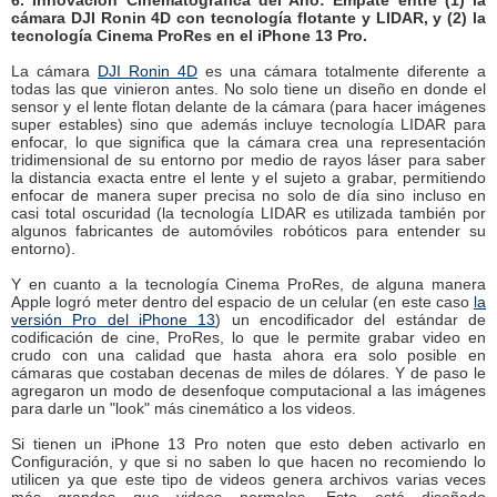
6. Innovación Cinematográfica del Año: Empate entre (1) la
cámara DJI Ronin 4D con tecnología flotante y LIDAR, y (2) la
tecnología Cinema ProRes en el iPhone 13 Pro.
La cámara
DJI Ronin 4D
es una cámara totalmente diferente a
todas las que vinieron antes. No solo tiene un diseño en donde el
sensor y el lente flotan delante de la cámara (para hacer imágenes
super estables) sino que además incluye tecnología LIDAR para
enfocar, lo que significa que la cámara crea una representación
tridimensional de su entorno por medio de rayos láser para saber
la distancia exacta entre el lente y el sujeto a grabar, permitiendo
enfocar de manera super precisa no solo de día sino incluso en
casi total oscuridad (la tecnología LIDAR es utilizada también por
algunos fabricantes de automóviles robóticos para entender su
entorno).
Y en cuanto a la tecnología Cinema ProRes, de alguna manera
Apple logró meter dentro del espacio de un celular (en este caso
la
versión Pro del iPhone 13
) un encodificador del estándar de
codificación de cine, ProRes, lo que le permite grabar video en
crudo con una calidad que hasta ahora era solo posible en
cámaras que costaban decenas de miles de dólares. Y de paso le
agregaron un modo de desenfoque computacional a las imágenes
para darle un "look" más cinemático a los videos.
Si tienen un iPhone 13 Pro noten que esto deben activarlo en
Configuración, y que si no saben lo que hacen no recomiendo lo
utilicen ya que este tipo de videos genera archivos varias veces