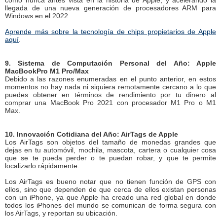
como nunca antes vista en la historia de Apple, y acelerando la
llegada de una nueva generación de procesadores ARM para
Windows en el 2022.
Aprende más sobre la tecnología de chips propietarios de Apple
aquí
.
9. Sistema de Computación Personal del Año: Apple
MacBookPro M1 Pro/Max
Debido a las razones enumeradas en el punto anterior, en estos
momentos no hay nada ni siquiera remotamente cercano a lo que
puedes obtener en términos de rendimiento por tu dinero al
comprar una MacBook Pro 2021 con procesador M1 Pro o M1
Max.
10. Innovación Cotidiana del Año: AirTags de Apple
Los AirTags son objetos del tamaño de monedas grandes que
dejas en tu automóvil, mochila, mascota, cartera o cualquier cosa
que se te pueda perder o te puedan robar, y que te permite
localizarlo rápidamente.
Los AirTags es bueno notar que no tienen función de GPS con
ellos, sino que dependen de que cerca de ellos existan personas
con un iPhone, ya que Apple ha creado una red global en donde
todos los iPhones del mundo se comunican de forma segura con
los AirTags, y reportan su ubicación.