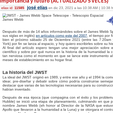
importancia y futuro (ACTUALIZADO 5 VECES)
josé elías
eliax id:
11585
en dic 23, 2021 a las 10:38 AM ( 10:38 
Después de más de 14 años informándoles sobre el James Webb S
sus siglas en inglés)
en artículos como este del 2007
, el tiempo por f
bien el próximo sábado 25 de Diciembre 2021 (entre las 7:20am
York) por fin se lanza al espacio, y hoy quiero escribirles sobre su his
Al final del artículo espero tengan una mejor apreciación sobre
científico y sobre por qué nunca en la historia de la humanidad la 
tan nerviosa como el momento en que se lance este instrumento al 
meses de establecimiento en su hogar final.
La historia del JWST
La ideal del JWST originó en 1989, y entre ese año y el 1994 la com
idear, pre-diseñar y debatir sobre cómo podría construirse semeja
destacar que varias de las tecnologías necesarias para su construcció
habían inventado.
Después de esa época (que compagina con el éxito y los problema
Hubble) se inició una etapa de planeamiento, culminando en que p
nombre James Webb (eh honor al Director de la NASA que estuvo
Apollo que llevaron a la humanidad a la Luna) y se otorgara el contr