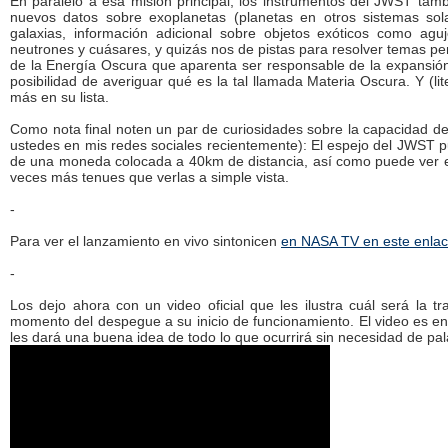
En paralelo a esa misión principal, los instrumentos del JWST tam
nuevos datos sobre exoplanetas (planetas en otros sistemas sola
galaxias, información adicional sobre objetos exóticos como aguj
neutrones y cuásares, y quizás nos de pistas para resolver temas p
de la Energía Oscura que aparenta ser responsable de la expansión
posibilidad de averiguar qué es la tal llamada Materia Oscura. Y (l
más en su lista.
Como nota final noten un par de curiosidades sobre la capacidad d
ustedes en mis redes sociales recientemente): El espejo del JWST pu
de una moneda colocada a 40km de distancia, así como puede ver es
veces más tenues que verlas a simple vista.
-
Para ver el lanzamiento en vivo sintonicen
en NASA TV en este enla
-
Los dejo ahora con un video oficial que les ilustra cuál será la 
momento del despegue a su inicio de funcionamiento. El video es en 
les dará una buena idea de todo lo que ocurrirá sin necesidad de pal