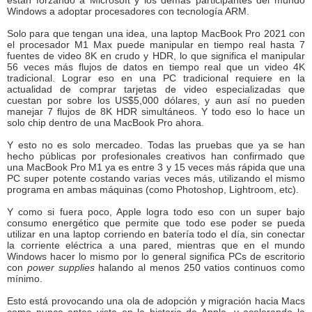
están forzando a Microsoft y los demás participantes del mundo
Windows a adoptar procesadores con tecnología ARM.
Solo para que tengan una idea, una laptop MacBook Pro 2021 con
el procesador M1 Max puede manipular en tiempo real hasta 7
fuentes de video 8K en crudo y HDR, lo que significa el manipular
56 veces más flujos de datos en tiempo real que un video 4K
tradicional. Lograr eso en una PC tradicional requiere en la
actualidad de comprar tarjetas de video especializadas que
cuestan por sobre los US$5,000 dólares, y aun así no pueden
manejar 7 flujos de 8K HDR simultáneos. Y todo eso lo hace un
solo chip dentro de una MacBook Pro ahora.
Y esto no es solo mercadeo. Todas las pruebas que ya se han
hecho públicas por profesionales creativos han confirmado que
una MacBook Pro M1 ya es entre 3 y 15 veces más rápida que una
PC super potente costando varias veces más, utilizando el mismo
programa en ambas máquinas (como Photoshop, Lightroom, etc).
Y como si fuera poco, Apple logra todo eso con un super bajo
consumo energético que permite que todo ese poder se pueda
utilizar en una laptop corriendo en batería todo el día, sin conectar
la corriente eléctrica a una pared, mientras que en el mundo
Windows hacer lo mismo por lo general significa PCs de escritorio
con
power supplies
halando al menos 250 vatios continuos como
mínimo.
Esto está provocando una ola de adopción y migración hacia Macs