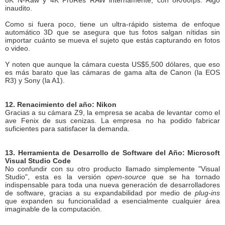
8K N-Raw y 4K ProRes RAW internamente, con 8K/60fps. Algo
inaudito.
Como si fuera poco, tiene un ultra-rápido sistema de enfoque
automático 3D que se asegura que tus fotos salgan nítidas sin
importar cuánto se mueva el sujeto que estás capturando en fotos
o video.
Y noten que aunque la cámara cuesta US$5,500 dólares, que eso
es más barato que las cámaras de gama alta de Canon (la EOS
R3) y Sony (la A1).
12. Renacimiento del año: Nikon
Gracias a su cámara Z9, la empresa se acaba de levantar como el
ave Fenix de sus cenizas. La empresa no ha podido fabricar
suficientes para satisfacer la demanda.
13. Herramienta de Desarrollo de Software del Año: Microsoft
Visual Studio Code
No confundir con su otro producto llamado simplemente "Visual
Studio", esta es la versión
open-source
que se ha tornado
indispensable para toda una nueva generación de desarrolladores
de software, gracias a su expandabilidad por medio de
plug-ins
que expanden su funcionalidad a esencialmente cualquier área
imaginable de la computación.