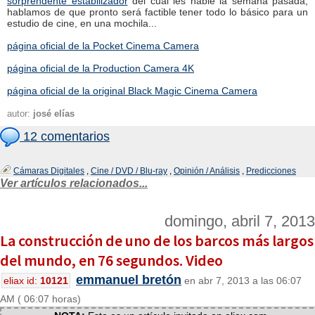
sorprendente estabilizador
del cuál les hablé la semana pasada,
hablamos de que pronto será factible tener todo lo básico para un
estudio de cine, en una mochila...
página oficial de la Pocket Cinema Camera
página oficial de la Production Camera 4K
página oficial de la original Black Magic Cinema Camera
autor:
josé elías
12 comentarios
Cámaras Digitales
,
Cine / DVD / Blu-ray
,
Opinión / Análisis
,
Predicciones
Ver artículos relacionados...
domingo, abril 7, 2013
La construcción de uno de los barcos más largos
del mundo, en 76 segundos. Video
emmanuel bretón
eliax id:
10121
en abr 7, 2013 a las 06:07
AM ( 06:07 horas)