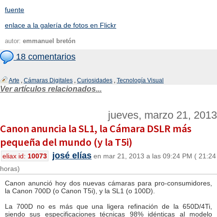
fuente
enlace a la galería de fotos en Flickr
autor:
emmanuel bretón
18 comentarios
Arte
,
Cámaras Digitales
,
Curiosidades
,
Tecnología Visual
Ver artículos relacionados...
jueves, marzo 21, 2013
Canon anuncia la SL1, la Cámara DSLR más
pequeña del mundo (y la T5i)
josé elías
eliax id:
10073
en mar 21, 2013 a las 09:24 PM ( 21:24
horas)
Canon anunció hoy dos nuevas cámaras para pro-consumidores,
la Canon 700D (o Canon T5i), y la SL1 (o 100D).
La 700D no es más que una ligera refinación de la 650D/4Ti,
siendo sus especificaciones técnicas 98% idénticas al modelo