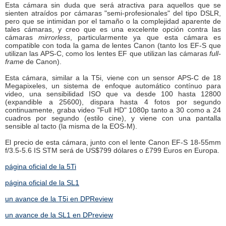
Esta cámara sin duda que será atractiva para aquellos que se
sienten atraídos por cámaras "semi-profesionales" del tipo DSLR,
pero que se intimidan por el tamaño o la complejidad aparente de
tales cámaras, y creo que es una excelente opción contra las
cámaras
mirrorless
, particularmente ya que esta cámara es
compatible con toda la gama de lentes Canon (tanto los EF-S que
utilizan las APS-C, como los lentes EF que utilizan las cámaras
full-
frame
de Canon).
Esta cámara, similar a la T5i, viene con un sensor APS-C de 18
Megapixeles, un sistema de enfoque automático contínuo para
video, una sensibilidad ISO que va desde 100 hasta 12800
(expandible a 25600), dispara hasta 4 fotos por segundo
continuamente, graba video "Full HD" 1080p tanto a 30 como a 24
cuadros por segundo (estilo cine), y viene con una pantalla
sensible al tacto (la misma de la EOS-M).
El precio de esta cámara, junto con el lente Canon EF-S 18-55mm
f/3.5-5.6 IS STM será de US$799 dólares o £799 Euros en Europa.
página oficial de la 5Ti
página oficial de la SL1
un avance de la T5i en DPReview
un avance de la SL1 en DPreview