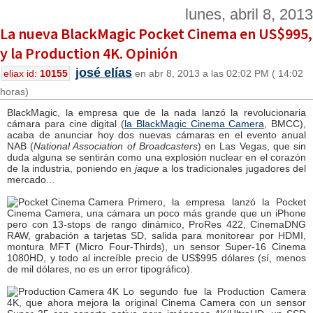
lunes, abril 8, 2013
La nueva BlackMagic Pocket Cinema en US$995,
y la Production 4K. Opinión
josé elías
eliax id:
10155
en abr 8, 2013 a las 02:02 PM ( 14:02
horas)
BlackMagic, la empresa que de la nada lanzó la revolucionaria
cámara para cine digital (
la BlackMagic Cinema Camera
, BMCC),
acaba de anunciar hoy dos nuevas cámaras en el evento anual
NAB (
National Association of Broadcasters
) en Las Vegas, que sin
duda alguna se sentirán como una explosión nuclear en el corazón
de la industria, poniendo en
jaque
a los tradicionales jugadores del
mercado...
Primero, la empresa lanzó la Pocket
Cinema Camera, una cámara un poco más grande que un iPhone
pero con 13-stops de rango dinámico, ProRes 422, CinemaDNG
RAW, grabación a tarjetas SD, salida para monitorear por HDMI,
montura MFT (Micro Four-Thirds), un sensor Super-16 Cinema
1080HD, y todo al increíble precio de US$995 dólares (sí, menos
de mil dólares, no es un error tipográfico).
Lo segundo fue la Production Camera
4K, que ahora mejora la original Cinema Camera con un sensor