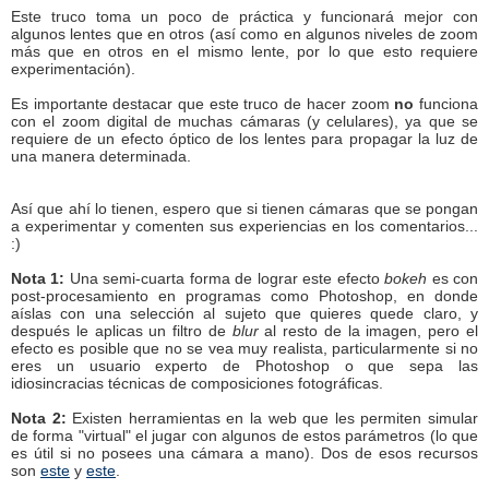
Este truco toma un poco de práctica y funcionará mejor con
algunos lentes que en otros (así como en algunos niveles de zoom
más que en otros en el mismo lente, por lo que esto requiere
experimentación).
Es importante destacar que este truco de hacer zoom
no
funciona
con el zoom digital de muchas cámaras (y celulares), ya que se
requiere de un efecto óptico de los lentes para propagar la luz de
una manera determinada.
Así que ahí lo tienen, espero que si tienen cámaras que se pongan
a experimentar y comenten sus experiencias en los comentarios...
:)
Nota 1:
Una semi-cuarta forma de lograr este efecto
bokeh
es con
post-procesamiento en programas como Photoshop, en donde
aíslas con una selección al sujeto que quieres quede claro, y
después le aplicas un filtro de
blur
al resto de la imagen, pero el
efecto es posible que no se vea muy realista, particularmente si no
eres un usuario experto de Photoshop o que sepa las
idiosincracias técnicas de composiciones fotográficas.
Nota 2:
Existen herramientas en la web que les permiten simular
de forma "virtual" el jugar con algunos de estos parámetros (lo que
es útil si no posees una cámara a mano). Dos de esos recursos
son
este
y
este
.