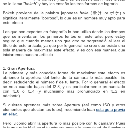
se le llama "
bokeh
" y hoy les enseño las tres formas de lograrlo.
Bokeh proviene de la palabra japonesa
boke
(暈け or ボケ) y
significa literalmente "borroso", lo que es un nombre muy apto para
este efecto.
Los que son expertos en fotografía lo han utilizo desde los tiempos
que se inventaron los primeros lentes en este arte, pero estoy
seguro que cuando menos uno que otro se sorprendió al leer el
título de este artículo, ya que por lo general se cree que existe una
sola manera de maximizar este efecto, y es con esa manera que
iniciaremos nuestra artículo...
1. Gran Apertura
La primera y más conocida forma de maximizar este efecto es
abriendo la apertura del lente de tu cámara lo más posible. Es
decir, reduciendo el número
f
de tu lente. Por lo general el efecto
se nota cuando bajas del f2.8, y es particularmente pronunciado
con f1.8 o f1.4 (y muchísimo más pronunciado en f1.2 en
adelante).
Si quieres aprender más sobre Apertura (así como ISO y otros
elementos que afectan tus fotos), recomiendo lean
esta guía previa
en eliax
.
Pero, ¿cómo abrir la apertura lo más posible con tu cámara? Pues
la forma más fácil es si tu cámara posee la capacidad de funcionar