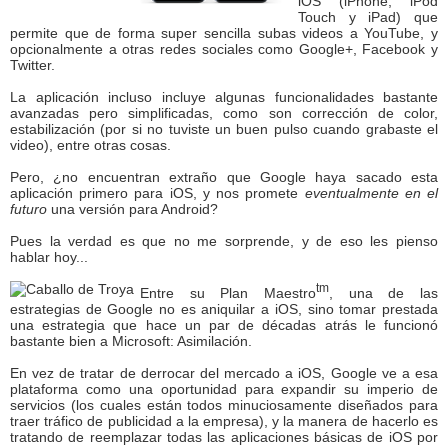
iOS (iPhone, iPod
Touch y iPad) que
permite que de forma super sencilla subas videos a YouTube, y
opcionalmente a otras redes sociales como Google+, Facebook y
Twitter.
La aplicación incluso incluye algunas funcionalidades bastante
avanzadas pero simplificadas, como son corrección de color,
estabilización (por si no tuviste un buen pulso cuando grabaste el
video), entre otras cosas.
Pero, ¿no encuentran extraño que Google haya sacado esta
aplicación primero para iOS, y nos promete
eventualmente en el
futuro
una versión para Android?
Pues la verdad es que no me sorprende, y de eso les pienso
hablar hoy...
tm
Entre su Plan Maestro
, una de las
estrategias de Google no es aniquilar a iOS, sino tomar prestada
una estrategia que hace un par de décadas atrás le funcionó
bastante bien a Microsoft: Asimilación.
En vez de tratar de derrocar del mercado a iOS, Google ve a esa
plataforma como una oportunidad para expandir su imperio de
servicios (los cuales están todos minuciosamente diseñados para
traer tráfico de publicidad a la empresa), y la manera de hacerlo es
tratando de reemplazar todas las aplicaciones básicas de iOS por