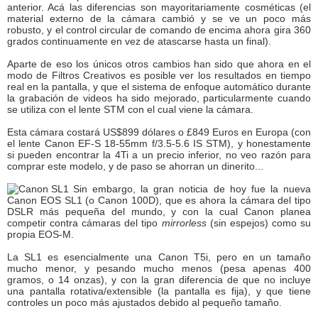
anterior. Acá las diferencias son mayoritariamente cosméticas (el
material externo de la cámara cambió y se ve un poco más
robusto, y el control circular de comando de encima ahora gira 360
grados continuamente en vez de atascarse hasta un final).
Aparte de eso los únicos otros cambios han sido que ahora en el
modo de Filtros Creativos es posible ver los resultados en tiempo
real en la pantalla, y que el sistema de enfoque automático durante
la grabación de videos ha sido mejorado, particularmente cuando
se utiliza con el lente STM con el cual viene la cámara.
Esta cámara costará US$899 dólares o £849 Euros en Europa (con
el lente Canon EF-S 18-55mm f/3.5-5.6 IS STM), y honestamente
si pueden encontrar la 4Ti a un precio inferior, no veo razón para
comprar este modelo, y de paso se ahorran un dinerito...
Sin embargo, la gran noticia de hoy fue la nueva
Canon EOS SL1 (o Canon 100D), que es ahora la cámara del tipo
DSLR más pequeña del mundo, y con la cual Canon planea
competir contra cámaras del tipo
mirrorless
(sin espejos) como su
propia EOS-M.
La SL1 es esencialmente una Canon T5i, pero en un tamaño
mucho menor, y pesando mucho menos (pesa apenas 400
gramos, o 14 onzas), y con la gran diferencia de que no incluye
una pantalla rotativa/extensible (la pantalla es fija), y que tiene
controles un poco más ajustados debido al pequeño tamaño.