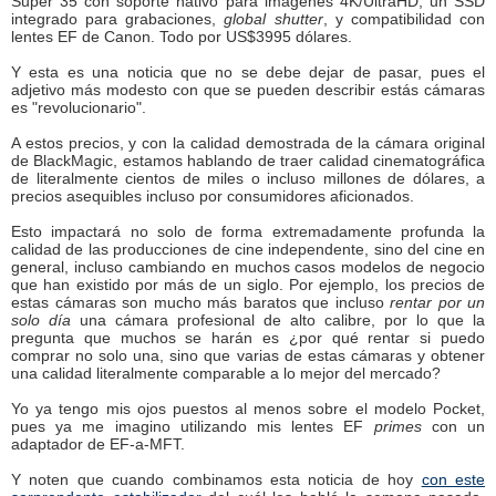
Super 35 con soporte nativo para imágenes 4K/UltraHD, un SSD
integrado para grabaciones,
global shutter
, y compatibilidad con
lentes EF de Canon. Todo por US$3995 dólares.
Y esta es una noticia que no se debe dejar de pasar, pues el
adjetivo más modesto con que se pueden describir estás cámaras
es "revolucionario".
A estos precios, y con la calidad demostrada de la cámara original
de BlackMagic, estamos hablando de traer calidad cinematográfica
de literalmente cientos de miles o incluso millones de dólares, a
precios asequibles incluso por consumidores aficionados.
Esto impactará no solo de forma extremadamente profunda la
calidad de las producciones de cine independente, sino del cine en
general, incluso cambiando en muchos casos modelos de negocio
que han existido por más de un siglo. Por ejemplo, los precios de
estas cámaras son mucho más baratos que incluso
rentar por un
solo día
una cámara profesional de alto calibre, por lo que la
pregunta que muchos se harán es ¿por qué rentar si puedo
comprar no solo una, sino que varias de estas cámaras y obtener
una calidad literalmente comparable a lo mejor del mercado?
Yo ya tengo mis ojos puestos al menos sobre el modelo Pocket,
pues ya me imagino utilizando mis lentes EF
primes
con un
adaptador de EF-a-MFT.
Y noten que cuando combinamos esta noticia de hoy
con este