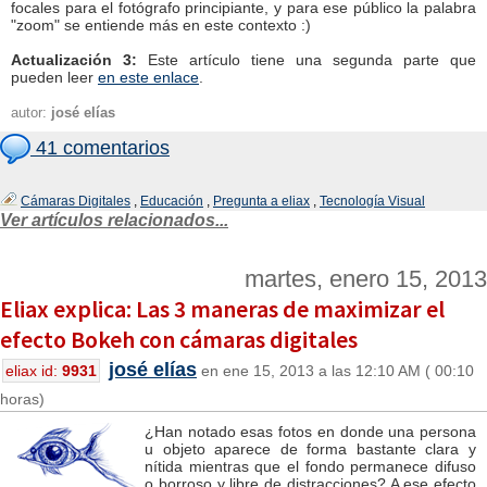
focales para el fotógrafo principiante, y para ese público la palabra
"zoom" se entiende más en este contexto :)
Actualización 3:
Este artículo tiene una segunda parte que
pueden leer
en este enlace
.
autor:
josé elías
41 comentarios
Cámaras Digitales
,
Educación
,
Pregunta a eliax
,
Tecnología Visual
Ver artículos relacionados...
martes, enero 15, 2013
Eliax explica: Las 3 maneras de maximizar el
efecto Bokeh con cámaras digitales
josé elías
eliax id:
9931
en ene 15, 2013 a las 12:10 AM ( 00:10
horas)
¿Han notado esas fotos en donde una persona
u objeto aparece de forma bastante clara y
nítida mientras que el fondo permanece difuso
o borroso y libre de distracciones? A ese efecto