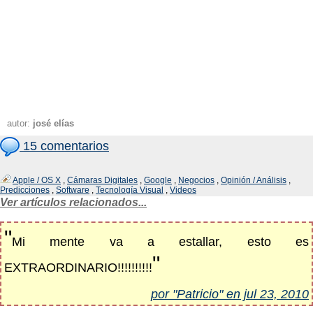
autor:
josé elías
15 comentarios
Apple / OS X
,
Cámaras Digitales
,
Google
,
Negocios
,
Opinión / Análisis
,
Predicciones
,
Software
,
Tecnología Visual
,
Videos
Ver artículos relacionados...
"
Mi mente va a estallar, esto es
"
EXTRAORDINARIO!!!!!!!!!!
por "Patricio" en jul 23, 2010