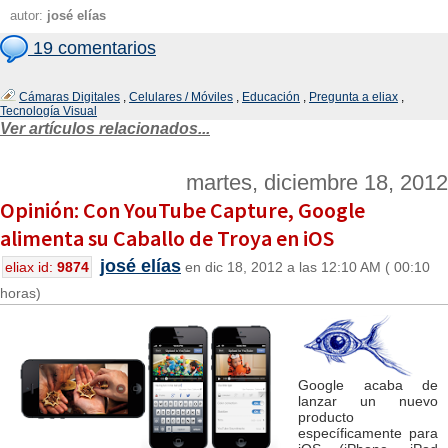
autor:
josé elías
19 comentarios
Cámaras Digitales
,
Celulares / Móviles
,
Educación
,
Pregunta a eliax
,
Tecnología Visual
Ver artículos relacionados...
martes, diciembre 18, 2012
Opinión: Con YouTube Capture, Google
alimenta su Caballo de Troya en iOS
josé elías
eliax id:
9874
en dic 18, 2012 a las 12:10 AM ( 00:10
horas)
Google acaba de
lanzar un nuevo
producto
específicamente para