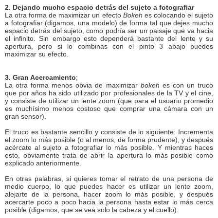
2. Dejando mucho espacio detrás del sujeto a fotografiar
La otra forma de maximizar un efecto
Bokeh
es colocando el sujeto
a fotografiar (digamos, una modelo) de forma tal que dejes mucho
espacio detrás del sujeto, como podría ser un paisaje que va hacia
el infinito. Sin embargo esto dependerá bastante del lente y su
apertura, pero si lo combinas con el pinto 3 abajo puedes
maximizar su efecto.
3. Gran Acercamiento
;
La otra forma menos obvia de maximizar
bokeh
es con un truco
que por años ha sido utilizado por profesionales de la TV y el cine,
y consiste de utilizar un lente zoom (que para el usuario promedio
es muchísimo menos costoso que comprar una cámara con un
gran sensor).
El truco es bastante sencillo y consiste de lo siguiente: Incrementa
el zoom lo más posible (o al menos, de forma prudente), y después
acércate al sujeto a fotografiar lo más posible. Y mientras haces
esto, obviamente trata de abrir la apertura lo más posible como
explicado anteriormente.
En otras palabras, si quieres tomar el retrato de una persona de
medio cuerpo, lo que puedes hacer es utilizar un lente zoom,
alejarte de la persona, hacer zoom lo más posible, y después
acercarte poco a poco hacia la persona hasta estar lo más cerca
posible (digamos, que se vea solo la cabeza y el cuello).