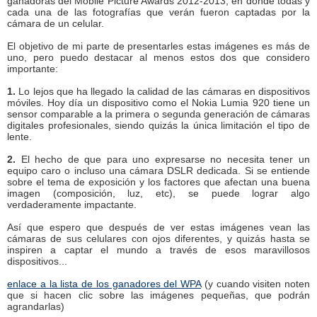
ganadoras del Mobile Picture Awards 2012-2013, en donde todas y
cada una de las fotografías que verán fueron captadas por la
cámara de un celular.
El objetivo de mi parte de presentarles estas imágenes es más de
uno, pero puedo destacar al menos estos dos que considero
importante:
1.
Lo lejos que ha llegado la calidad de las cámaras en dispositivos
móviles. Hoy día un dispositivo como el Nokia Lumia 920 tiene un
sensor comparable a la primera o segunda generación de cámaras
digitales profesionales, siendo quizás la única limitación el tipo de
lente.
2.
El hecho de que para uno expresarse no necesita tener un
equipo caro o incluso una cámara DSLR dedicada. Si se entiende
sobre el tema de exposición y los factores que afectan una buena
imagen (composición, luz, etc), se puede lograr algo
verdaderamente impactante.
Así que espero que después de ver estas imágenes vean las
cámaras de sus celulares con ojos diferentes, y quizás hasta se
inspiren a captar el mundo a través de esos maravillosos
dispositivos...
enlace a la lista de los ganadores del WPA
(y cuando visiten noten
que si hacen clic sobre las imágenes pequeñas, que podrán
agrandarlas)