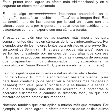
En el primer caso logras un efecto más tridimensional, y en el
segundo un efecto más aplanado.
Esto es algo
extremadamente
importante entenderlo en la
fotografía, pues afecta muchísimo el "
look
" de la imagen final. Esta
es también una de las razones por la cual un novato con una
cámara super cara por lo general no saca fotos tan estéticamente
placenteras como un experto con una cámara barata.
Y esta es también una de las razones más importantes para
comprar lentes distintos en cámaras de lentes intercambiables. Por
ejemplo, uno de los mejores lentes para retratos es uno
prime
(fijo,
sin zoom) de 85mm (y milimetrajes un pocos más altos), pues ya
se ha hecho evidente por millones de fotografías que con ese
milimetraje se producen imágenes de caras y cuerpos de personas
que no aparentan ni muy distorsionados ni muy aplanados (en mi
caso utilizo el Canon 85mm f1.8, que es excelente por su precio).
Esto no significa que no puedas o debas utilizar otros lentes (como
uno de 50mm o 105mm que son también bastante buenos), pues
para fines creativos (o de hacer ver a personas más delgadas o
pesadas) todo vale, pero
sí
significa que es bueno que sepas lo
que haces y tengas una idea del resultado que obtendrás al
acercarte físicamente o cambiar la distancia focal, ya que eso
afectará de forma notable tus imágenes.
Notemos también que esto aplica a mucho más que retratos. Por
ejemplo, si quieres lograr un efecto dramático de un edificio quizás