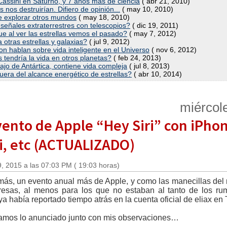
assini en Saturno, y 7 años mas de ciencia
( abr 21, 2010)
nos destruirían. Difiero de opinión...
( may 10, 2010)
 de explorar otros mundos
( may 18, 2010)
señales extraterrestres con telescopios?
( dic 19, 2011)
e al ver las estrellas vemos el pasado?
( may 7, 2012)
otras estrellas y galaxias?
( jul 9, 2012)
n hablan sobre vida inteligente en el Universo
( nov 6, 2012)
 tendría la vida en otros planetas?
( feb 24, 2013)
o de Antártica, contiene vida compleja
( jul 8, 2013)
fuera del alcance energético de estrellas?
( abr 10, 2014)
miércol
vento de Apple “Hey Siri” con iPhon
ri, etc (ACTUALIZADO)
, 2015 a las 07:03 PM ( 19:03 horas)
ás, un evento anual más de Apple, y como las manecillas del r
resas, al menos para los que no estaban al tanto de los r
a había reportado tiempo atrás en la cuenta oficial de eliax en T
eamos lo anunciado junto con mis observaciones…