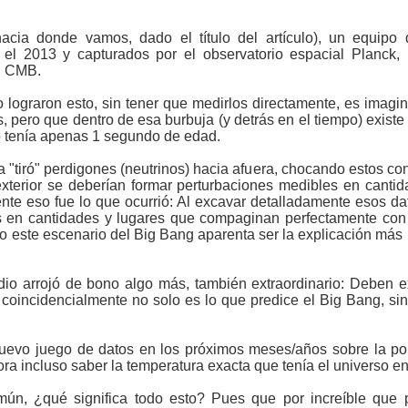
a donde vamos, dado el título del artículo), un equipo de
el 2013 y capturados por el observatorio espacial Planck,
l CMB.
 lograron esto, sin tener que medirlos directamente, es ima
 pero que dentro de esa burbuja (y detrás en el tiempo) exis
o tenía apenas 1 segundo de edad.
"tiró" perdigones (neutrinos) hacia afuera, chocando estos con
xterior se deberían formar perturbaciones medibles en cantid
nte eso fue lo que ocurrió: Al excavar detalladamente esos da
os en cantidades y lugares que compaginan perfectamente con
este escenario del Big Bang aparenta ser la explicación más pr
io arrojó de bono algo más, también extraordinario: Deben exi
ue coincidencialmente no solo es lo que predice el Big Bang, s
uevo juego de datos en los próximos meses/años sobre la pol
ora incluso saber la temperatura exacta que tenía el universo en
mún, ¿qué significa todo esto? Pues que por increíble que