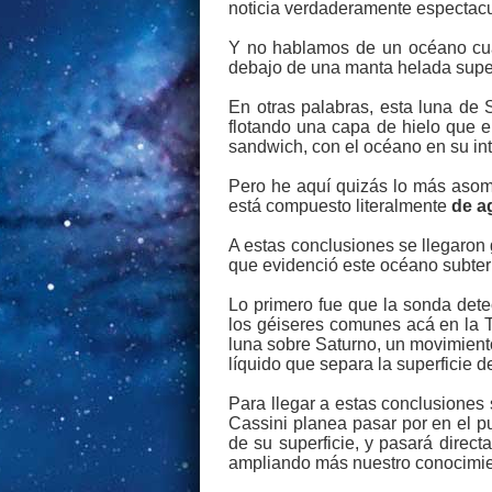
noticia verdaderamente espectacu
Y no hablamos de un océano cual
debajo de una manta helada super
En otras palabras, esta luna de 
flotando una capa de hielo que e
sandwich, con el océano en su inte
Pero he aquí quizás lo más asom
está compuesto literalmente
de a
A estas conclusiones se llegaron 
que evidenció este océano subter
Lo primero fue que la sonda dete
los géiseres comunes acá en la T
luna sobre Saturno, un movimient
líquido que separa la superficie de
Para llegar a estas conclusiones
Cassini planea pasar por en el 
de su superficie, y pasará direc
ampliando más nuestro conocimien