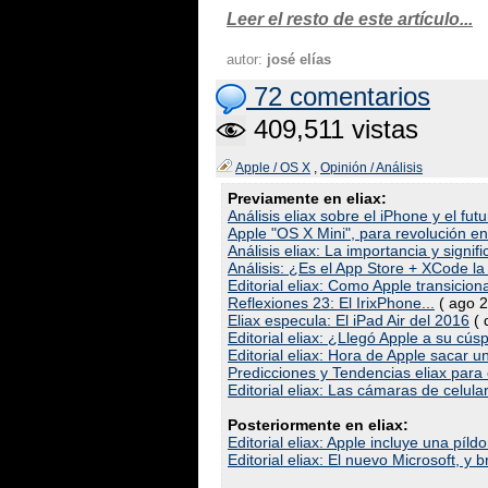
Leer el resto de este artículo...
autor:
josé elías
72 comentarios
409,511 vistas
Apple / OS X
,
Opinión / Análisis
Previamente en eliax:
Análisis eliax sobre el iPhone y el fut
Apple "OS X Mini", para revolución e
Análisis eliax: La importancia y signif
Análisis: ¿Es el App Store + XCode la
Editorial eliax: Como Apple transicio
Reflexiones 23: El IrixPhone...
( ago 2
Eliax especula: El iPad Air del 2016
( 
Editorial eliax: ¿Llegó Apple a su cúsp
Editorial eliax: Hora de Apple sacar
Predicciones y Tendencias eliax para
Editorial eliax: Las cámaras de celula
Posteriormente en eliax:
Editorial eliax: Apple incluye una p
Editorial eliax: El nuevo Microsoft, 