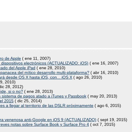
uro de Apple
( ene 11, 2007)
n dispositivos electrónicos (ACTUALIZADO: iOS)
( ene 16, 2007)
icado del Apple iPad
( ene 28, 2010)
 panacea del mítico desarrollo multi-plataforma?
( abr 16, 2010)
nará desde OS X hasta iOS, con... iOS X
( ago 26, 2010)
9, 2010)
dic 28, 2012)
ide, si o no?
( ene 28, 2013)
 un sistema de pagos atado a iTunes y Passbook
( may 20, 2013)
 el 2015
( dic 25, 2014)
res a llegar al territorio de las DSLR próximamente
( ago 6, 2015)
íldora venenosa anti-Google en iOS 9 (ACTUALIZADO)
( sept 19, 2015)
y breves notas sobre Surface Book y Surface Pro 4
( oct 7, 2015)