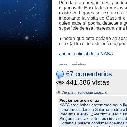
Pero la gran pregunta es, ¿podrí
digamos de Enceladus en esos as
existe en lugares tan extremos c
importante la visita de Cassini 
quien sabe si podría detectar al
superficie de esa interesantísima l
Y noten que este océano se sospe
eliax (al final de este artículo) po
anuncio oficial de la NASA
autor:
josé elías
67 comentarios
441,386 vistas
Ciencia
,
Tecnología Espacial
Previamente en eliax:
NASA cree haber encontrado agua líq
Luna Enceladus de Saturno podría al
Pregunta a eliax: ¿Aterrizó el ser h
Pregunta a eliax: ¿Hemos sido visitad
Evidencia parece confirmar océanos 