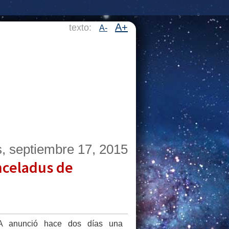
A+
texto:
A-
s, septiembre 17, 2015
nceladus de
 anunció hace dos días una