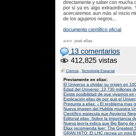
directamente y saber con mucha c
por sí ya es algo extraordinario
acercaremos aun más al inicio m
de los agujeros negros...
documento científico oficial
autor:
josé elías
13 comentarios
412,825 vistas
Ciencia
,
Tecnología Espacial
Previamente en eliax:
El Universo a olvidar su origen en 10
Edad del Universo: 13,730 millones d
Existe posibilidad de que vivamos en
Explicación eliax de por qué el Univ
Pregunta a eliax: ¿El problema mas g
Nueva imagen del Hubble muestra Un
Científico especula que Agujeros Neg
Editorial eliax: Sobre la importancia
Nueva teoría indica que Big Bang de 
Eliax recomienda leer: The Greatest
GRAN HITO: El LHC recrea un mini Big