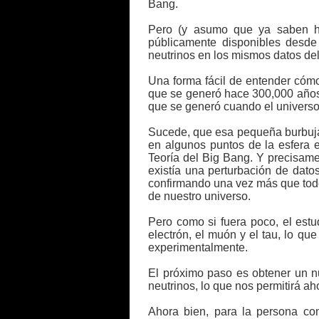
Bang.
Pero (y asumo que ya saben haci
públicamente disponibles desde 
neutrinos en los mismos datos de
Una forma fácil de entender cómo
que se generó hace 300,000 años,
que se generó cuando el univers
Sucede, que esa pequeña burbuja 
en algunos puntos de la esfera e
Teoría del Big Bang. Y precisame
existía una perturbación de dat
confirmando una vez más que todo 
de nuestro universo.
Pero como si fuera poco, el estud
electrón, el muón y el tau, lo q
experimentalmente.
El próximo paso es obtener un n
neutrinos, lo que nos permitirá ah
Ahora bien, para la persona co