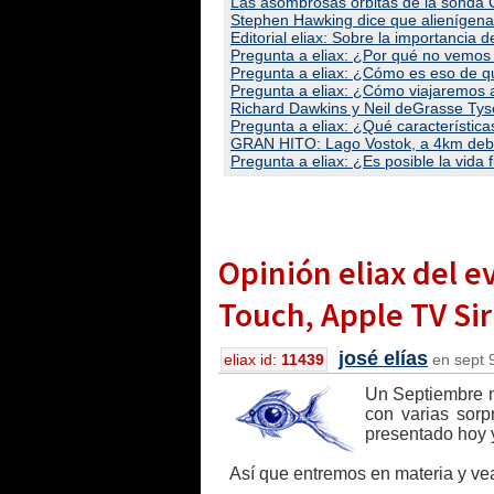
Las asombrosas órbitas de la sonda C
Stephen Hawking dice que alienígenas 
Editorial eliax: Sobre la importancia
Pregunta a eliax: ¿Por qué no vemos 
Pregunta a eliax: ¿Cómo es eso de qu
Pregunta a eliax: ¿Cómo viajaremos a 
Richard Dawkins y Neil deGrasse Tyso
Pregunta a eliax: ¿Qué características
GRAN HITO: Lago Vostok, a 4km debaj
Pregunta a eliax: ¿Es posible la vida 
Opinión eliax del e
Touch, Apple TV Si
josé elías
eliax id:
11439
en sept 9
Un Septiembre m
con varias sorp
presentado hoy y
Así que entremos en materia y v