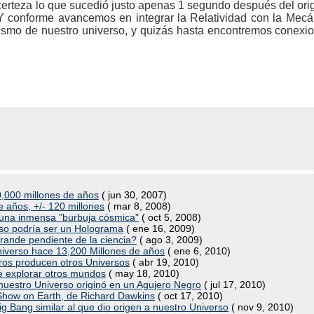
erteza lo que sucedió justo apenas 1 segundo después del orig
. Y conforme avancemos en integrar la Relatividad con la Me
ismo de nuestro universo, y quizás hasta encontremos conexi
0,000 millones de años
( jun 30, 2007)
e años, +/- 120 millones
( mar 8, 2008)
 una inmensa "burbuja cósmica"
( oct 5, 2008)
erso podría ser un Holograma
( ene 16, 2009)
rande pendiente de la ciencia?
( ago 3, 2009)
iverso hace 13,200 Millones de años
( ene 6, 2010)
ros producen otros Universos
( abr 19, 2010)
 de explorar otros mundos
( may 18, 2010)
nuestro Universo originó en un Agujero Negro
( jul 17, 2010)
 Show on Earth, de Richard Dawkins
( oct 17, 2010)
 Bang similar al que dio origen a nuestro Universo
( nov 9, 2010)