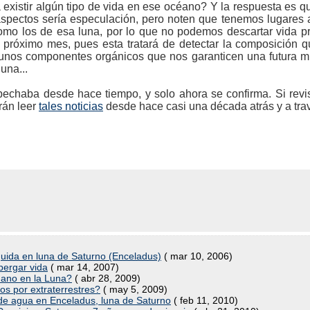
a existir algún tipo de vida en ese océano? Y la respuesta es 
pectos sería especulación, pero noten que tenemos lugares aq
omo los de esa luna, por lo que no podemos descartar vida pr
el próximo mes, pues esta tratará de detectar la composición
gunos componentes orgánicos que nos garanticen una futura m
una...
chaba desde hace tiempo, y solo ahora se confirma. Si revis
drán leer
tales noticias
desde hace casi una década atrás y a tra
uida en luna de Saturno (Enceladus)
( mar 10, 2006)
bergar vida
( mar 14, 2007)
umano en la Luna?
( abr 28, 2009)
os por extraterrestres?
( may 5, 2009)
de agua en Enceladus, luna de Saturno
( feb 11, 2010)