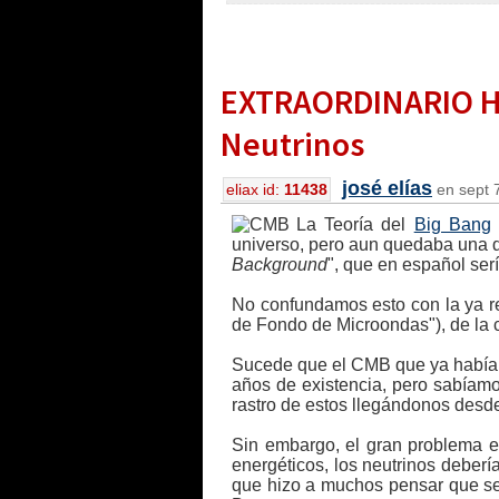
EXTRAORDINARIO HI
Neutrinos
josé elías
eliax id:
11438
en sept 7
La Teoría del
Big Bang
universo, pero aun quedaba una d
Background
", que en español se
No confundamos esto con la ya 
de Fondo de Microondas"), de la c
Sucede que el CMB que ya había
años de existencia, pero sabíamo
rastro de estos llegándonos desde
Sin embargo, el gran problema es
energéticos, los neutrinos deber
que hizo a muchos pensar que ser