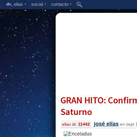
eliax
social
contacto
GRAN HITO: Confirm
Saturno
josé elías
eliax id:
11442
en sept 1