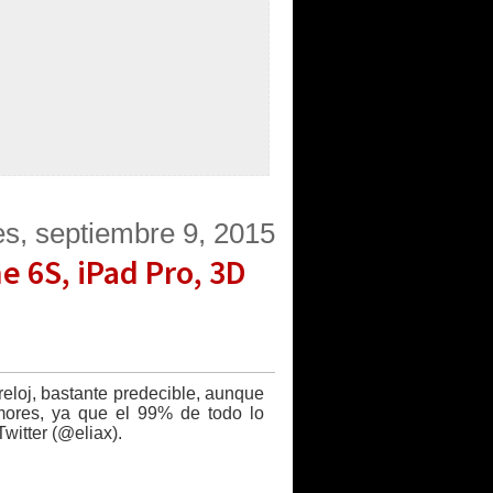
es, septiembre 9, 2015
e 6S, iPad Pro, 3D
eloj, bastante predecible, aunque
umores, ya que el 99% de todo lo
witter (@eliax).