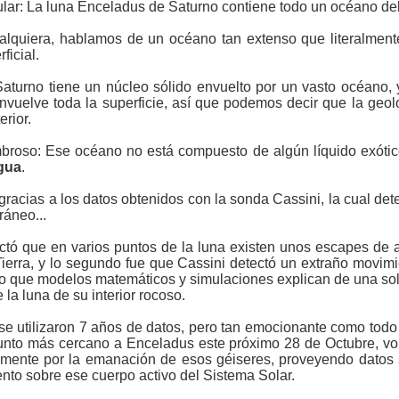
lar: La luna Enceladus de Saturno contiene todo un océano deb
quiera, hablamos de un océano tan extenso que literalmente
ficial.
Saturno tiene un núcleo sólido envuelto por un vasto océano
nvuelve toda la superficie, así que podemos decir que la geol
rior.
broso: Ese océano no está compuesto de algún líquido exótico
gua
.
gracias a los datos obtenidos con la sonda Cassini, la cual det
ráneo...
ctó que en varios puntos de la luna existen unos escapes de a
ierra, y lo segundo fue que Cassini detectó un extraño movim
o que modelos matemáticos y simulaciones explican de una so
 la luna de su interior rocoso.
 se utilizaron 7 años de datos, pero tan emocionante como todo
punto más cercano a Enceladus este próximo 28 de Octubre, v
tamente por la emanación de esos géiseres, proveyendo datos 
to sobre ese cuerpo activo del Sistema Solar.