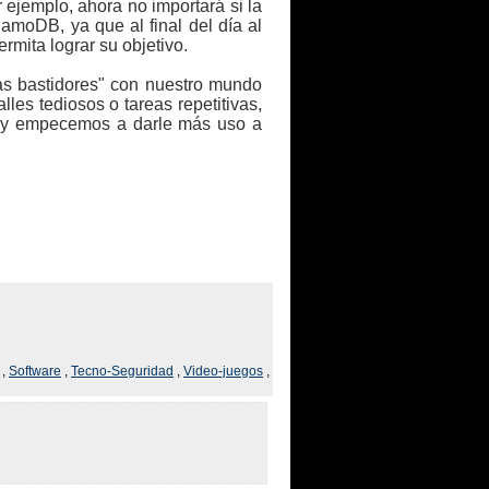
 ejemplo, ahora no importará si la
amoDB, ya que al final del día al
ermita lograr su objetivo.
ras bastidores" con nuestro mundo
lles tediosos o tareas repetitivas,
" y empecemos a darle más uso a
,
Software
,
Tecno-Seguridad
,
Video-juegos
,