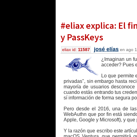
#eliax explica: El 
y PassKeys
josé elías
eliax id:
11587
en ago 1
¿Imaginan un fu
acceder? Pues es
Lo que permite e
privadas", sin embargo hasta reci
mayoría de usuarios desconoce (
cuando estás entrando tus credenc
sí información de forma segura por 
Pero desde el 2016, una de las 
WebAuthn que por fin está siend
Apple, Google y Microsoft), y que 
Y la razón que escribo este artí
macOS Ventura, que permitirá que