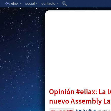
eliax
social
contacto
Opinión #eliax: La 
nuevo Assembly L
josé elías