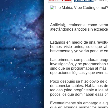
eliax id:
11604
en abr 3,
Artificial), realmente como ve
afectándonos a todos sin excepci
Estamos en medio de una revoluci
hemos visto antes, solo que a
brevemente y ya verán por qué e
Las primeras computadoras prog
investigación, y se programaban 
sino que se programaban al más b
operaciones lógicas y que eventu
Poco después se hizo obvio de qu
de conectar cables. Hablamos de 
tedioso (sino pregúntenle a los ab
pocos los que dominaban esas pri
Eventualmente sin embargo a algui
que en algunos momentos asemeja