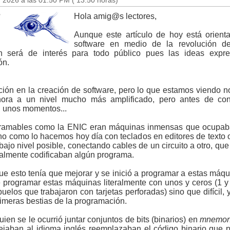
 2026 a las 01:50 PM ( 13:50 horas)
Hola amig@s lectores,
Aunque este artículo de hoy está orient
software en medio de la revolución de 
rán será de interés para todo público pues las ideas expre
ón.
ón en la creación de software, pero lo que estamos viendo no
hora a un nivel mucho más amplificado, pero antes de co
n unos momentos...
ramables como la ENIC eran máquinas inmensas que ocupaba
no como lo hacemos hoy día con teclados en editores de texto o
ajo nivel posible, conectando cables de un circuito a otro, q
almente codificaban algún programa.
e esto tenía que mejorar y se inició a programar a estas máqui
programar estas máquinas literalmente con unos y ceros (1 y 
uelos que trabajaron con tarjetas perforadas) sino que difícil,
meras bestias de la programación.
en se le ocurrió juntar conjuntos de bits (binarios) en
mnemon
ban al idioma inglés reemplazaban el código binario que p