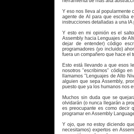
herramienta de más alta abstracció
Y eso nos lleva al popularmente
agente de AI para que escriba el
instrucciones detalladas a una IA
Y esto en mi opinión es el sal
Assembly hacia Lenguajes de Alto
dejar de entender) código es
programadores (yo incluido) aho
fuera un compañero que hace el tr
Esto está llevando a que esos l
nosotros "escribimos" código en 
llamamos "Lenguajes de Alto Nive
alguien que sepa Assembly, pron
puesto que ya los humanos nos es
Muchos sin duda que se quejará
olvidarán (o nunca llegarán a pr
es preocupante es como decir q
programar en Assembly Language,
Y ojo, que no estoy diciendo qu
necesitamos) expertos en Assemb