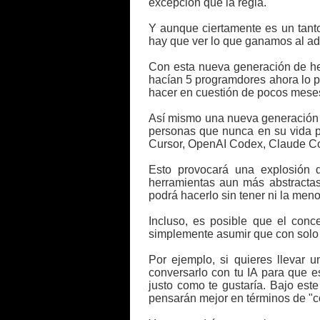
excepción que la regla.
Y aunque ciertamente es un tant
hay que ver lo que ganamos al ado
Con esta nueva generación de he
hacían 5 programdores ahora lo p
hacer en cuestión de pocos meses
Así mismo una nueva generación d
personas que nunca en su vida p
Cursor, OpenAI Codex, Claude Cod
Esto provocará una explosión d
herramientas aun más abstractas
podrá hacerlo sin tener ni la men
Incluso, es posible que el conc
simplemente asumir que con solo 
Por ejemplo, si quieres llevar u
conversarlo con tu IA para que e
justo como te gustaría. Bajo es
pensarán mejor en términos de "c