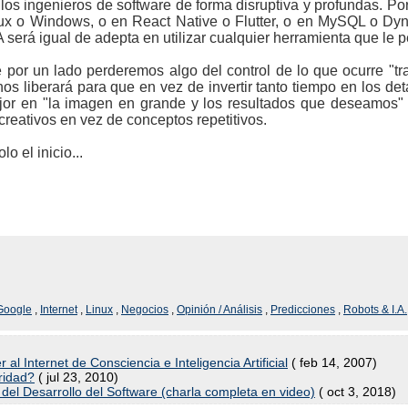
los ingenieros de software de forma disruptiva y profundas. Por
ux o Windows, o en React Native o Flutter, o en MySQL o Dyn
IA será igual de adepta en utilizar cualquier herramienta que le p
por un lado perderemos algo del control de lo que ocurre "t
nos liberará para que en vez de invertir tanto tiempo en los deta
or en "la imagen en grande y los resultados que deseamos
reativos en vez de conceptos repetitivos.
o el inicio...
Google
,
Internet
,
Linux
,
Negocios
,
Opinión / Análisis
,
Predicciones
,
Robots & I.A.
 al Internet de Consciencia e Inteligencia Artificial
( feb 14, 2007)
ridad?
( jul 23, 2010)
o del Desarrollo del Software (charla completa en video)
( oct 3, 2018)