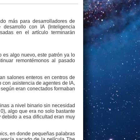
ado más para desarrolladores de
desarrollo con IA (Inteligencia
sadas en el artículo terminarán
 es algo nuevo, este patrón ya lo
ntinuar remontémonos al pasado
n salones enteros en centros de
 con asistencia de agentes de IA,
ue según eran conectados formaban
nas a nivel binario sin necesidad
0), algo que era no solo bastante
 y debido a esa dificultad eran muy
ics
, en donde pequeñas palabras
arecía sacado de la película The