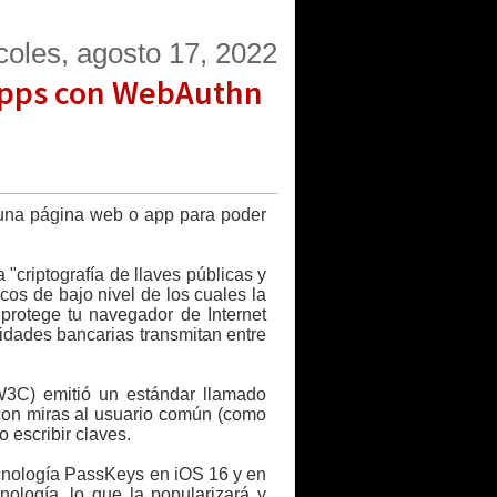
coles, agosto 17, 2022
y apps con WebAuthn
 una página web o app para poder
"criptografía de llaves públicas y
cos de bajo nivel de los cuales la
protege tu navegador de Internet
tidades bancarias transmitan entre
 W3C) emitió un estándar llamado
con miras al usuario común (como
 escribir claves.
ecnología PassKeys en iOS 16 y en
nología, lo que la popularizará y