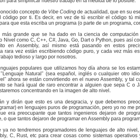
n para simplificar nuestro trabajo en la medida de lo posible.
 conocido concepto de
Vibe Coding
de actualidad, que en su ese
 código por ti. Es decir, en vez de tú escribir el código tú
 para que esta escriba un programa (o parte de un programa, com
to más grande que se ha dado en la ciencia de computación
 Nivel como C, C++, C#, Java, Go, Dart o Python, pues así co
crito en Assembly, así mismo está pasando en estos prec
ra rara vez están escribiendo código puro, y cada vez más e
abajo tedioso y largo por nosotros.
enguajes populares que utilizamos hoy día ahora se los estam
"Lenguaje Natural" (sea español, inglés o cualquier otro idi
l" ahora se están convirtiendo en el nuevo Assembly, y tal 
to se hará igual de raro encontrar a alguien que sepa C o Ja
taremos concentrando en la imagen de alto nivel.
n y dirán que esto es una desgracia, y que debemos preoc
ogramar) en lenguajes puros de programación, pero yo no me pre
ue era preocupante que tantos ingenieros dejaron de prog
 o que tantos dejaron de programar en Assembly para program
e ya no tendremos programadores de lenguajes de alto nivel,
ly, C, Rust, etc para crear cosas como sistemas operativos