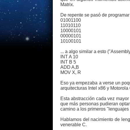
Matrix.
De repente se pasó de programar 
01001100
11010110
10000101
00000101
10100101
... a algo similar a esto ("Assemb
INT A 10
INT B 5
ADD A,B
MOV X, R
Eso ya empezaba a verse un poqui
arquitecturas Intel x86 y Motorol
Esta abstracción cada vez mayor
que más personas pudieran optar 
camino a los primeros "lenguajes 
Hablamos del nacimiento de leng
venerable C.