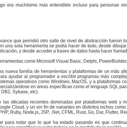
igo era muchísimo más entendible incluso para personas sin
ance que permitió otro salto de nivel de abstracción fueron l
en una sola herramienta se podía hacer de todo, desde dibujar 
 aplicación, y desde acceder a bases de datos hasta hacer llama
rramientas como Microsoft Visual Basic, Delphi, PowerBuilder,
na nueva familia de herramientas y plataformas de un más al
as para ayudar al programador a escribir programas más compl
stemas operativos como Windows, MacOS, y a plataformas como
pecializándose en áreas específicas como el lenguaje SQL pa
 DB2, Sybase, etc).
e las décadas recientes dominadas por plataformas web y m
gle Cloud, y un sin fin de variantes en distintos nichos como
 Ruby, Node.js, JSP, .Net, CFML, Rust, Go, Dar, Flutter, Redis
ar para notar que lo que ha estado pasando es que contin