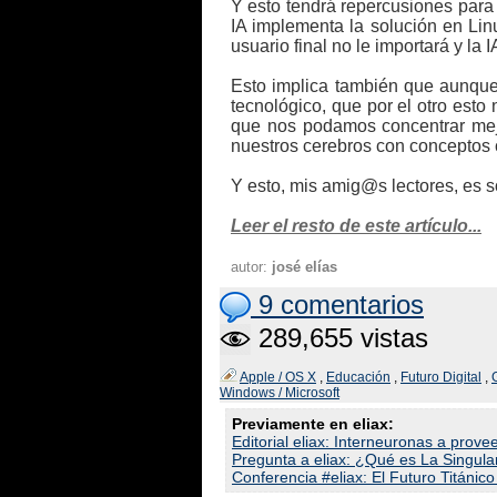
Y esto tendrá repercusiones para 
IA implementa la solución en Lin
usuario final no le importará y la 
Esto implica también que aunque 
tecnológico, que por el otro esto 
que nos podamos concentrar mej
nuestros cerebros con conceptos c
Y esto, mis amig@s lectores, es sol
Leer el resto de este artículo...
autor:
josé elías
9 comentarios
289,655 vistas
Apple / OS X
,
Educación
,
Futuro Digital
,
Windows / Microsoft
Previamente en eliax:
Editorial eliax: Interneuronas a proveer
Pregunta a eliax: ¿Qué es La Singula
Conferencia #eliax: El Futuro Titánic