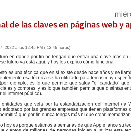
miér
final de las claves en páginas web 
7, 2022 a las 12:45 PM ( 12:45 horas)
turo en donde por fin no tengan que entrar una clave más en
e futuro ya está aquí, y hoy les explico cómo funciona.
sto es una técnica que en sí existe desde hace años y se llama 
entemente esa técnica se ha utilizado para temas muy específi
por ejemplo, es lo que permite que salga "el candado" que 
iales y compras, y es lo que también permite que distintas en
el internet público).
entidades que vela por la estandarización del internet (la
o adoptado por las grandes empresas que tienen plataformas 
permitirá que por fin nunca tengas más ni que crear, memorizar o
culo hoy es porque estamos a semanas de que Apple lance su t
 cientos de millones de personas inicien a utilizar esta tec