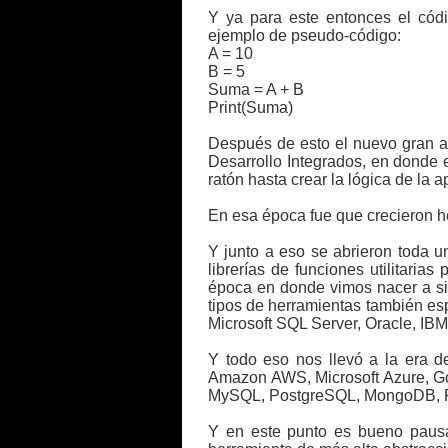
Y ya para este entonces el cód
ejemplo de pseudo-código:
A = 10
B = 5
Suma = A + B
Print(Suma)
Después de esto el nuevo gran av
Desarrollo Integrados, en donde 
ratón hasta crear la lógica de la
En esa época fue que crecieron he
Y junto a eso se abrieron toda u
librerías de funciones utilitari
época en donde vimos nacer a si
tipos de herramientas también es
Microsoft SQL Server, Oracle, IBM
Y todo eso nos llevó a la era d
Amazon AWS, Microsoft Azure, Goo
MySQL, PostgreSQL, MongoDB, PHP,
Y en este punto es bueno paus