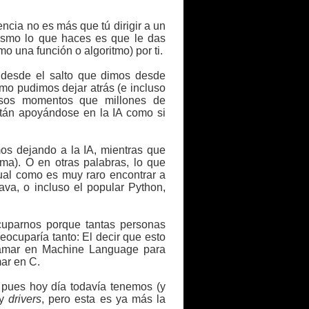
ncia no es más que tú dirigir a un
 mismo lo que haces es que le das
o una función o algoritmo) por ti.
 desde el salto que dimos desde
mo pudimos dejar atrás (e incluso
isos momentos que millones de
stán apoyándose en la IA como si
os dejando a la IA, mientras que
oma). O en otras palabras, lo que
cual como es muy raro encontrar a
va, o incluso el popular Python,
uparnos porque tantas personas
ocuparía tanto: El decir que esto
ramar en Machine Language para
ar en C.
 pues hoy día todavía tenemos (y
 y
drivers
, pero esta es ya más la