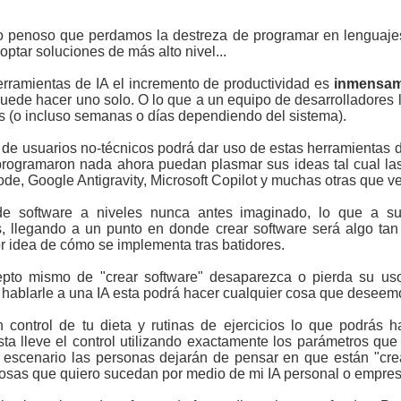
o penoso que perdamos la destreza de programar en lenguajes 
ptar soluciones de más alto nivel...
rramientas de IA el incremento de productividad es
inmensam
uede hacer uno solo. O lo que a un equipo de desarrolladores
 (o incluso semanas o días dependiendo del sistema).
e usuarios no-técnicos podrá dar uso de estas herramientas d
rogramaron nada ahora puedan plasmar sus ideas tal cual l
e, Google Antigravity, Microsoft Copilot y muchas otras que v
e software a niveles nunca antes imaginado, lo que a su 
, llegando a un punto en donde crear software será algo t
or idea de cómo se implementa tras batidores.
epto mismo de "crear software" desaparezca o pierda su us
hablarle a una IA esta podrá hacer cualquier cosa que deseem
n control de tu dieta y rutinas de ejercicios lo que podrás 
sta lleve el control utilizando exactamente los parámetros que
te escenario las personas dejarán de pensar en que están "cr
osas que quiero sucedan por medio de mi IA personal o empresa