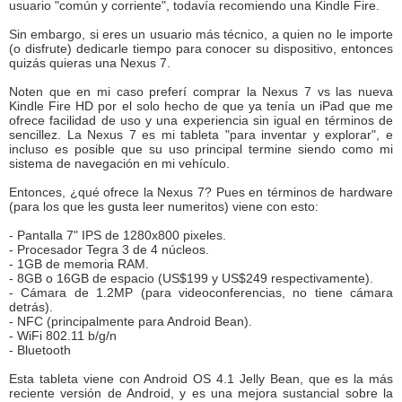
usuario "común y corriente", todavía recomiendo una Kindle Fire.
Sin embargo, si eres un usuario más técnico, a quien no le importe
(o disfrute) dedicarle tiempo para conocer su dispositivo, entonces
quizás quieras una Nexus 7.
Noten que en mi caso preferí comprar la Nexus 7 vs las nueva
Kindle Fire HD por el solo hecho de que ya tenía un iPad que me
ofrece facilidad de uso y una experiencia sin igual en términos de
sencillez. La Nexus 7 es mi tableta "para inventar y explorar", e
incluso es posible que su uso principal termine siendo como mi
sistema de navegación en mi vehículo.
Entonces, ¿qué ofrece la Nexus 7? Pues en términos de hardware
(para los que les gusta leer numeritos) viene con esto:
- Pantalla 7" IPS de 1280x800 pixeles.
- Procesador Tegra 3 de 4 núcleos.
- 1GB de memoria RAM.
- 8GB o 16GB de espacio (US$199 y US$249 respectivamente).
- Cámara de 1.2MP (para videoconferencias, no tiene cámara
detrás).
- NFC (principalmente para Android Bean).
- WiFi 802.11 b/g/n
- Bluetooth
Esta tableta viene con Android OS 4.1 Jelly Bean, que es la más
reciente versión de Android, y es una mejora sustancial sobre la