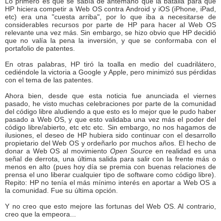
Lo primero es que se sabía de antemano que la batalla para que
HP hiciera competir a Web OS contra Android y iOS (iPhone, iPad,
etc) era una "cuesta arriba", por lo que iba a necesitarse de
considerables recursos por parte de HP para hacer al Web OS
relevante una vez más. Sin embargo, se hizo obvio que HP decidió
que no valía la pena la inversión, y que se conformaba con el
portafolio de patentes.
En otras palabras, HP tiró la toalla en medio del cuadrilátero,
cediéndole la victoria a Google y Apple, pero minimizó sus pérdidas
con el tema de las patentes.
Ahora bien, desde que esta noticia fue anunciada el viernes
pasado, he visto muchas celebraciones por parte de la comunidad
del código libre aludiendo a que esto es lo mejor que le pudo haber
pasado a Web OS, y que esto validaba una vez más el poder del
código libre/abierto, etc etc etc. Sin embargo, no nos hagamos de
ilusiones, el deseo de HP hubiera sido continuar con el desarrollo
propietario del Web OS y ordeñarlo por muchos años. El hecho de
donar a Web OS al movimiento
Open Source
en realidad es una
señal de derrota, una última salida para salir con la frente más o
menos en alto (pues hoy día se premia con buenas relaciones de
prensa el uno liberar cualquier tipo de software como código libre).
Repito: HP no tenía el más mínimo interés en aportar a Web OS a
la comunidad. Fue su última opción.
Y no creo que esto mejore las fortunas del Web OS. Al contrario,
creo que la empeora...