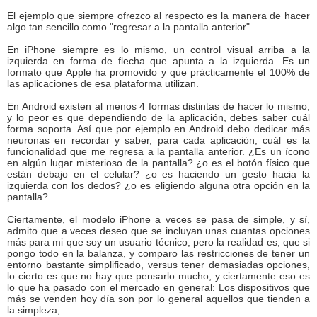
El ejemplo que siempre ofrezco al respecto es la manera de hacer
algo tan sencillo como "regresar a la pantalla anterior".
En iPhone siempre es lo mismo, un control visual arriba a la
izquierda en forma de flecha que apunta a la izquierda. Es un
formato que Apple ha promovido y que prácticamente el 100% de
las aplicaciones de esa plataforma utilizan.
En Android existen al menos 4 formas distintas de hacer lo mismo,
y lo peor es que dependiendo de la aplicación, debes saber cuál
forma soporta. Así que por ejemplo en Android debo dedicar más
neuronas en recordar y saber, para cada aplicación, cuál es la
funcionalidad que me regresa a la pantalla anterior. ¿Es un ícono
en algún lugar misterioso de la pantalla? ¿o es el botón físico que
están debajo en el celular? ¿o es haciendo un gesto hacia la
izquierda con los dedos? ¿o es eligiendo alguna otra opción en la
pantalla?
Ciertamente, el modelo iPhone a veces se pasa de simple, y sí,
admito que a veces deseo que se incluyan unas cuantas opciones
más para mi que soy un usuario técnico, pero la realidad es, que si
pongo todo en la balanza, y comparo las restricciones de tener un
entorno bastante simplificado, versus tener demasiadas opciones,
lo cierto es que no hay que pensarlo mucho, y ciertamente eso es
lo que ha pasado con el mercado en general: Los dispositivos que
más se venden hoy día son por lo general aquellos que tienden a
la simpleza,