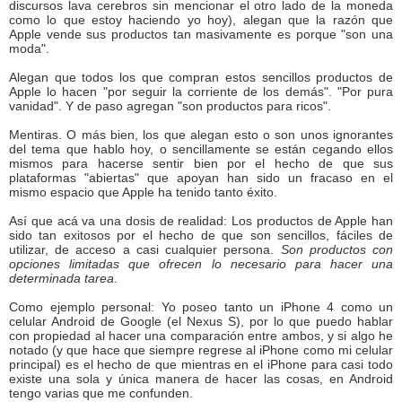
discursos lava cerebros sin mencionar el otro lado de la moneda
como lo que estoy haciendo yo hoy), alegan que la razón que
Apple vende sus productos tan masivamente es porque "son una
moda".
Alegan que todos los que compran estos sencillos productos de
Apple lo hacen "por seguir la corriente de los demás". "Por pura
vanidad". Y de paso agregan "son productos para ricos".
Mentiras. O más bien, los que alegan esto o son unos ignorantes
del tema que hablo hoy, o sencillamente se están cegando ellos
mismos para hacerse sentir bien por el hecho de que sus
plataformas "abiertas" que apoyan han sido un fracaso en el
mismo espacio que Apple ha tenido tanto éxito.
Así que acá va una dosis de realidad: Los productos de Apple han
sido tan exitosos por el hecho de que son sencillos, fáciles de
utilizar, de acceso a casi cualquier persona.
Son productos con
opciones limitadas que ofrecen lo necesario para hacer una
determinada tarea
.
Como ejemplo personal: Yo poseo tanto un iPhone 4 como un
celular Android de Google (el Nexus S), por lo que puedo hablar
con propiedad al hacer una comparación entre ambos, y si algo he
notado (y que hace que siempre regrese al iPhone como mi celular
principal) es el hecho de que mientras en el iPhone para casi todo
existe una sola y única manera de hacer las cosas, en Android
tengo varias que me confunden.