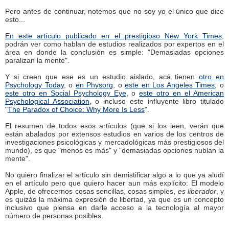
Pero antes de continuar, notemos que no soy yo el único que dice
esto...
En este artículo publicado en el prestigioso New York Times
,
podrán ver como hablan de estudios realizados por expertos en el
área en donde la conclusión es simple: "Demasiadas opciones
paralizan la mente".
Y si creen que ese es un estudio aislado, acá tienen
otro en
Psychology Today
, o
en Physorg
, o
este en Los Angeles Times
, o
este otro en Social Psychology Eye
, o
este otro en el American
Psychological Association
, o incluso este influyente libro titulado
"
The Paradox of Choice: Why More Is Less
".
El resumen de todos esos artículos (que si los leen, verán que
están abalados por extensos estudios en varios de los centros de
investigaciones psicológicas y mercadológicas más prestigiosos del
mundo), es que "menos es más" y "demasiadas opciones nublan la
mente".
No quiero finalizar el artículo sin demistificar algo a lo que ya aludí
en el artículo pero que quiero hacer aun más explícito: El modelo
Apple, de ofrecernos cosas sencillas, cosas simples,
es liberador
, y
es quizás la máxima expresión de libertad, ya que es un concepto
inclusivo que piensa en darle acceso a la tecnología al mayor
número de personas posibles.