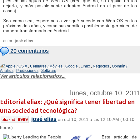
pies en las aguas de Web OS (creo que no, su orgullo no los
dejaría, y más posiblemente adopten Android en el peor de los
casos).
Sea como sea, esperemos a ver qué sucede con Web OS en los
próximos dos años, y como sus semillas posiblemente germinen de
manera transformada en Android...
autor:
josé elías
20 comentarios
Apple / OS X
,
Celulares / Móviles
,
Google
,
Linux
,
Negocios
,
Opinión /
Análisis
,
Predicciones
,
Software
Ver artículos relacionados...
lunes, octubre 10, 2011
Editorial eliax: ¿Qué significa tener libertad en
una sociedad tecnológica?
josé elías
eliax id:
8989
en oct 10, 2011 a las 12:10 AM ( 00:10
horas)
Este artículo de