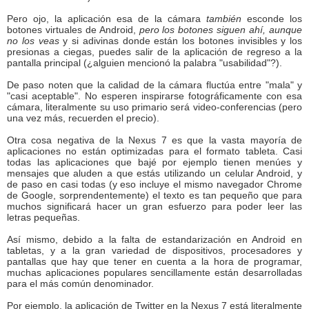
Pero ojo, la aplicación esa de la cámara
también
esconde los
botones virtuales de Android,
pero los botones siguen ahí, aunque
no los veas
y si adivinas donde están los botones invisibles y los
presionas a ciegas, puedes salir de la aplicación de regreso a la
pantalla principal (¿alguien mencionó la palabra "usabilidad"?).
De paso noten que la calidad de la cámara fluctúa entre "mala" y
"casi aceptable". No esperen inspirarse fotográficamente con esa
cámara, literalmente su uso primario será video-conferencias (pero
una vez más, recuerden el precio).
Otra cosa negativa de la Nexus 7 es que la vasta mayoría de
aplicaciones no están optimizadas para el formato tableta. Casi
todas las aplicaciones que bajé por ejemplo tienen menúes y
mensajes que aluden a que estás utilizando un celular Android, y
de paso en casi todas (y eso incluye el mismo navegador Chrome
de Google, sorprendentemente) el texto es tan pequeño que para
muchos significará hacer un gran esfuerzo para poder leer las
letras pequeñas.
Así mismo, debido a la falta de estandarización en Android en
tabletas, y a la gran variedad de dispositivos, procesadores y
pantallas que hay que tener en cuenta a la hora de programar,
muchas aplicaciones populares sencillamente están desarrolladas
para el más común denominador.
Por ejemplo, la aplicación de Twitter en la Nexus 7 está literalmente