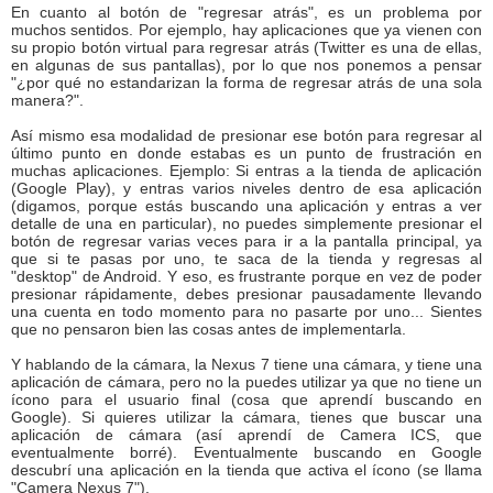
En cuanto al botón de "regresar atrás", es un problema por
muchos sentidos. Por ejemplo, hay aplicaciones que ya vienen con
su propio botón virtual para regresar atrás (Twitter es una de ellas,
en algunas de sus pantallas), por lo que nos ponemos a pensar
"¿por qué no estandarizan la forma de regresar atrás de una sola
manera?".
Así mismo esa modalidad de presionar ese botón para regresar al
último punto en donde estabas es un punto de frustración en
muchas aplicaciones. Ejemplo: Si entras a la tienda de aplicación
(Google Play), y entras varios niveles dentro de esa aplicación
(digamos, porque estás buscando una aplicación y entras a ver
detalle de una en particular), no puedes simplemente presionar el
botón de regresar varias veces para ir a la pantalla principal, ya
que si te pasas por uno, te saca de la tienda y regresas al
"desktop" de Android. Y eso, es frustrante porque en vez de poder
presionar rápidamente, debes presionar pausadamente llevando
una cuenta en todo momento para no pasarte por uno... Sientes
que no pensaron bien las cosas antes de implementarla.
Y hablando de la cámara, la Nexus 7 tiene una cámara, y tiene una
aplicación de cámara, pero no la puedes utilizar ya que no tiene un
ícono para el usuario final (cosa que aprendí buscando en
Google). Si quieres utilizar la cámara, tienes que buscar una
aplicación de cámara (así aprendí de Camera ICS, que
eventualmente borré). Eventualmente buscando en Google
descubrí una aplicación en la tienda que activa el ícono (se llama
"Camera Nexus 7").