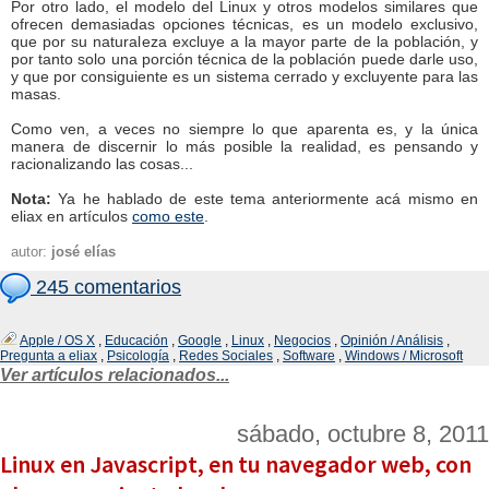
Por otro lado, el modelo del Linux y otros modelos similares que
ofrecen demasiadas opciones técnicas, es un modelo exclusivo,
que por su naturaleza excluye a la mayor parte de la población, y
por tanto solo una porción técnica de la población puede darle uso,
y que por consiguiente es un sistema cerrado y excluyente para las
masas.
Como ven, a veces no siempre lo que aparenta es, y la única
manera de discernir lo más posible la realidad, es pensando y
racionalizando las cosas...
Nota:
Ya he hablado de este tema anteriormente acá mismo en
eliax en artículos
como este
.
autor:
josé elías
245 comentarios
Apple / OS X
,
Educación
,
Google
,
Linux
,
Negocios
,
Opinión / Análisis
,
Pregunta a eliax
,
Psicología
,
Redes Sociales
,
Software
,
Windows / Microsoft
Ver artículos relacionados...
sábado, octubre 8, 2011
Linux en Javascript, en tu navegador web, con