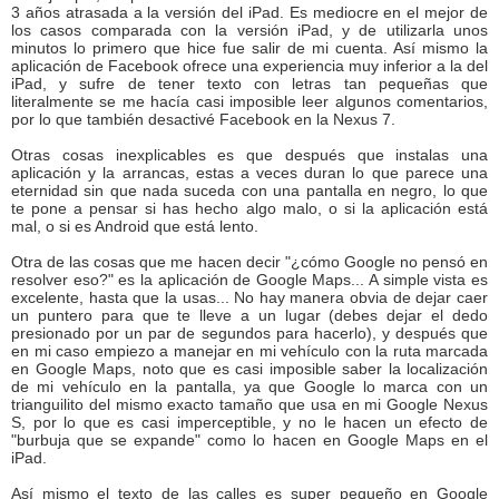
3 años atrasada a la versión del iPad. Es mediocre en el mejor de
los casos comparada con la versión iPad, y de utilizarla unos
minutos lo primero que hice fue salir de mi cuenta. Así mismo la
aplicación de Facebook ofrece una experiencia muy inferior a la del
iPad, y sufre de tener texto con letras tan pequeñas que
literalmente se me hacía casi imposible leer algunos comentarios,
por lo que también desactivé Facebook en la Nexus 7.
Otras cosas inexplicables es que después que instalas una
aplicación y la arrancas, estas a veces duran lo que parece una
eternidad sin que nada suceda con una pantalla en negro, lo que
te pone a pensar si has hecho algo malo, o si la aplicación está
mal, o si es Android que está lento.
Otra de las cosas que me hacen decir "¿cómo Google no pensó en
resolver eso?" es la aplicación de Google Maps... A simple vista es
excelente, hasta que la usas... No hay manera obvia de dejar caer
un puntero para que te lleve a un lugar (debes dejar el dedo
presionado por un par de segundos para hacerlo), y después que
en mi caso empiezo a manejar en mi vehículo con la ruta marcada
en Google Maps, noto que es casi imposible saber la localización
de mi vehículo en la pantalla, ya que Google lo marca con un
trianguilito del mismo exacto tamaño que usa en mi Google Nexus
S, por lo que es casi imperceptible, y no le hacen un efecto de
"burbuja que se expande" como lo hacen en Google Maps en el
iPad.
Así mismo el texto de las calles es super pequeño en Google