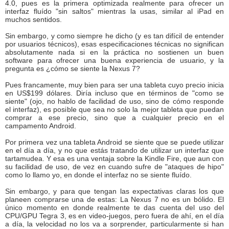
4.0, pues es la primera optimizada realmente para ofrecer un
interfaz fluído "sin saltos" mientras la usas, similar al iPad en
muchos sentidos.
Sin embargo, y como siempre he dicho (y es tan difícil de entender
por usuarios técnicos), esas especificaciones técnicas no significan
absolutamente nada si en la práctica no sostienen un buen
software para ofrecer una buena experiencia de usuario, y la
pregunta es ¿cómo se siente la Nexus 7?
Pues francamente, muy bien para ser una tableta cuyo precio inicia
en US$199 dólares. Diría incluso que en términos de "como se
siente" (ojo, no hablo de facilidad de uso, sino de cómo responde
el interfaz), es posible que sea no solo la mejor tableta que puedan
comprar a ese precio, sino que a cualquier precio en el
campamento Android.
Por primera vez una tableta Android se siente que se puede utilizar
en el día a día, y no que estás tratando de utilizar un interfaz que
tartamudea. Y esa es una ventaja sobre la Kindle Fire, que aun con
su facilidad de uso, de vez en cuando sufre de "ataques de hipo"
como lo llamo yo, en donde el interfaz no se siente fluído.
Sin embargo, y para que tengan las expectativas claras los que
planeen comprarse una de estas: La Nexus 7 no es un bólido. El
único momento en donde realmente te das cuenta del uso del
CPU/GPU Tegra 3, es en video-juegos, pero fuera de ahí, en el día
a día, la velocidad no los va a sorprender, particularmente si han