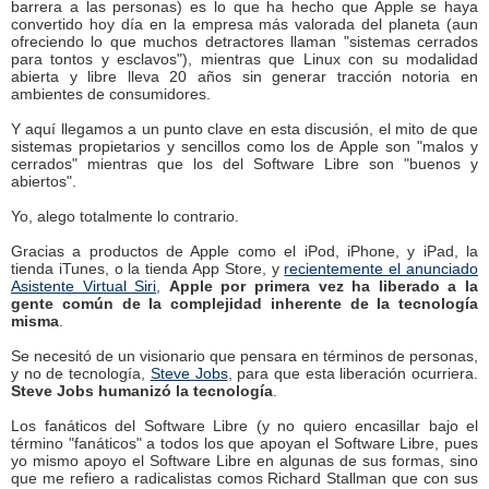
barrera a las personas) es lo que ha hecho que Apple se haya
convertido hoy día en la empresa más valorada del planeta (aun
ofreciendo lo que muchos detractores llaman "sistemas cerrados
para tontos y esclavos"), mientras que Linux con su modalidad
abierta y libre lleva 20 años sin generar tracción notoria en
ambientes de consumidores.
Y aquí llegamos a un punto clave en esta discusión, el mito de que
sistemas propietarios y sencillos como los de Apple son "malos y
cerrados" mientras que los del Software Libre son "buenos y
abiertos".
Yo, alego totalmente lo contrario.
Gracias a productos de Apple como el iPod, iPhone, y iPad, la
tienda iTunes, o la tienda App Store, y
recientemente el anunciado
Asistente Virtual Siri
,
Apple por primera vez ha liberado a la
gente común de la complejidad inherente de la tecnología
misma
.
Se necesitó de un visionario que pensara en términos de personas,
y no de tecnología,
Steve Jobs
, para que esta liberación ocurriera.
Steve Jobs humanizó la tecnología
.
Los fanáticos del Software Libre (y no quiero encasillar bajo el
término "fanáticos" a todos los que apoyan el Software Libre, pues
yo mismo apoyo el Software Libre en algunas de sus formas, sino
que me refiero a radicalistas comos Richard Stallman que con sus