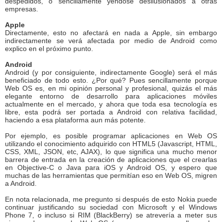
despedidos, o sencillamente yéndose desilusionados a otras
empresas.
Apple
Directamente, esto no afectará en nada a Apple, sin embargo
indirectamente se verá afectada por medio de Android como
explico en el próximo punto.
Android
Android (y por consiguiente, indirectamente Google) será el más
beneficiado de todo esto. ¿Por qué? Pues sencillamente porque
Web OS es, en mi opinión personal y profesional, quizás el más
elegante entorno de desarrollo para aplicaciones móviles
actualmente en el mercado, y ahora que toda esa tecnología es
libre, esta podrá ser portada a Android con relativa facilidad,
haciendo a esa plataforma aun más potente.
Por ejemplo, es posible programar aplicaciones en Web OS
utilizando el conocimiento adquirido con HTML5 (Javascript, HTML,
CSS, XML, JSON, etc, AJAX), lo que significa una mucho menor
barrera de entrada en la creación de aplicaciones que el crearlas
en Objective-C o Java para iOS y Android OS, y espero que
muchas de las herramientas que permitían eso en Web OS, migren
a Android.
En nota relacionada, me pregunto si después de esto Nokia puede
continuar justificando su sociedad con Microsoft y el Windows
Phone 7, o incluso si RIM (BlackBerry) se atrevería a meter sus