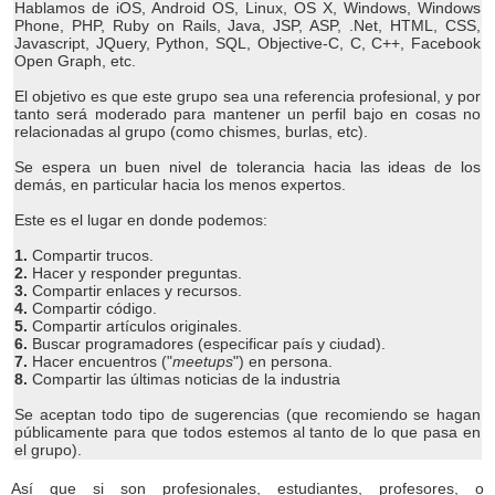
Hablamos de iOS, Android OS, Linux, OS X, Windows, Windows
Phone, PHP, Ruby on Rails, Java, JSP, ASP, .Net, HTML, CSS,
Javascript, JQuery, Python, SQL, Objective-C, C, C++, Facebook
Open Graph, etc.
El objetivo es que este grupo sea una referencia profesional, y por
tanto será moderado para mantener un perfil bajo en cosas no
relacionadas al grupo (como chismes, burlas, etc).
Se espera un buen nivel de tolerancia hacia las ideas de los
demás, en particular hacia los menos expertos.
Este es el lugar en donde podemos:
1.
Compartir trucos.
2.
Hacer y responder preguntas.
3.
Compartir enlaces y recursos.
4.
Compartir código.
5.
Compartir artículos originales.
6.
Buscar programadores (especificar país y ciudad).
7.
Hacer encuentros ("
meetups
") en persona.
8.
Compartir las últimas noticias de la industria
Se aceptan todo tipo de sugerencias (que recomiendo se hagan
públicamente para que todos estemos al tanto de lo que pasa en
el grupo).
Así que si son profesionales, estudiantes, profesores, o