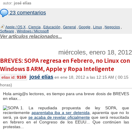
autor:
josé elías
23 comentarios
Apple / OS X
,
Ciencia
,
Educación
,
General
,
Google
,
Linux
,
Negocios
,
Software
,
Windows / Microsoft
Ver artículos relacionados...
miércoles, enero 18, 2012
BREVES: SOPA regresa en Febrero, no Linux con
Windows 8 ARM, Apple y Ropa Inteligente
josé elías
eliax id:
9169
en ene 18, 2012 a las 12:15 AM ( 00:15
horas)
Hola amig@s lectores, es tiempo para una breve dosis de BREVES
en eliax...
1. La repudiada propuesta de ley SOPA, que
recientemente
aparentaba iba a ser detenida
, aparenta que no lo
será, ya que
se acaba de revelar oficialmente
que será resucitada
en febrero en el Congreso de los EEUU... Que continúen las
protestas...