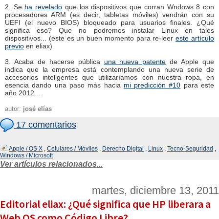
2. Se
ha revelado
que los dispositivos que corran Wndows 8 con
procesadores ARM (es decir, tabletas móviles) vendrán con su
UEFI (el nuevo BIOS) bloqueado para usuarios finales. ¿Qué
significa eso? Que no podremos instalar Linux en tales
dispositivos... (este es un buen momento para re-leer
este artículo
previo
en eliax)
3. Acaba de hacerse pública
una nueva patente
de Apple que
indica que la empresa está contemplando una nueva serie de
accesorios inteligentes que utilizaríamos con nuestra ropa, en
esencia dando una paso más hacia
mi predicción #10
para este
año 2012...
autor:
josé elías
17 comentarios
Apple / OS X
,
Celulares / Móviles
,
Derecho Digital
,
Linux
,
Tecno-Seguridad
,
Windows / Microsoft
Ver artículos relacionados...
martes, diciembre 13, 2011
Editorial eliax: ¿Qué significa que HP liberara a
Web OS como Código Libre?