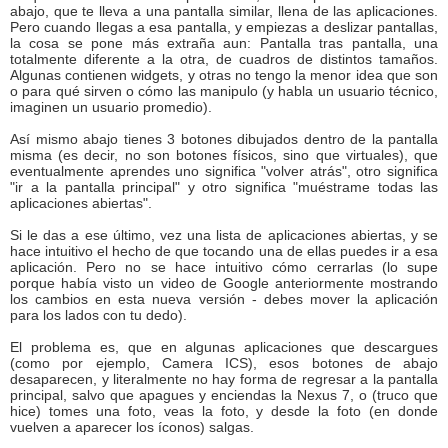
abajo, que te lleva a una pantalla similar, llena de las aplicaciones.
Pero cuando llegas a esa pantalla, y empiezas a deslizar pantallas,
la cosa se pone más extraña aun: Pantalla tras pantalla, una
totalmente diferente a la otra, de cuadros de distintos tamaños.
Algunas contienen widgets, y otras no tengo la menor idea que son
o para qué sirven o cómo las manipulo (y habla un usuario técnico,
imaginen un usuario promedio).
Así mismo abajo tienes 3 botones dibujados dentro de la pantalla
misma (es decir, no son botones físicos, sino que virtuales), que
eventualmente aprendes uno significa "volver atrás", otro significa
"ir a la pantalla principal" y otro significa "muéstrame todas las
aplicaciones abiertas".
Si le das a ese último, vez una lista de aplicaciones abiertas, y se
hace intuitivo el hecho de que tocando una de ellas puedes ir a esa
aplicación. Pero no se hace intuitivo cómo cerrarlas (lo supe
porque había visto un video de Google anteriormente mostrando
los cambios en esta nueva versión - debes mover la aplicación
para los lados con tu dedo).
El problema es, que en algunas aplicaciones que descargues
(como por ejemplo, Camera ICS), esos botones de abajo
desaparecen, y literalmente no hay forma de regresar a la pantalla
principal, salvo que apagues y enciendas la Nexus 7, o (truco que
hice) tomes una foto, veas la foto, y desde la foto (en donde
vuelven a aparecer los íconos) salgas.