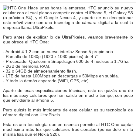
Hace unas horas la empresa HTC anunció su nuevo
celular con el cual planea competir contra el iPhone 5, el Galaxy S3
(o próximo S4), y el Google Nexus 4, y aparte de no decepcionar
este móvil viene con una tecnología de cámara digital a la cual la
empresa llama UltraPixels.
Pero antes de explicar lo de UltraPixeles, veamos brevemente lo
que ofrece el HTC One:
- Android 4.1.2 con un nuevo interfaz Sense 5 propietario.
- Pantalla de 1080p (1920 x 1080 pixeles) de 4.7".
- Procesador Qualcomm Snapdragon 600 de 4 núcleos a 1.7Ghz.
- 2GB de memoria RAM.
- 32 o 64GB de almacenamiento flash.
- LTE de hasta 100Mbps en descargas y 50Mbps en subida.
- Y todo lo demás esperado (WiFi, GPS, etc).
Aparte de esas especificaciones técnicas, este es quizás uno de
los más sexy celulares que han salido en mucho tiempo, con poco
que envidiarle al iPhone 5.
Pero quizás lo más intrigante de este celular es su tecnología de
cámara digital con UltraPixels.
Esta es una tecnología que en esencia permite al HTC One captar
muchísima más luz que celulares tradicionales (poniéndolo en la
misma liga que el Nokia 920).