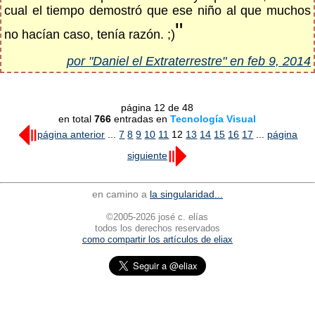
cual el tiempo demostró que ese niño al que muchos
"
no hacían caso, tenía razón. ;)
por "Daniel el Extraterrestre" en feb 9, 2014
página 12 de 48
en total
766
entradas en
Tecnología Visual
página anterior
...
7
8
9
10
11
12
13
14
15
16
17
...
página
siguiente
en camino a
la singularidad...
©2005-2026 josé c. elías
todos los derechos reservados
como compartir los artículos de eliax