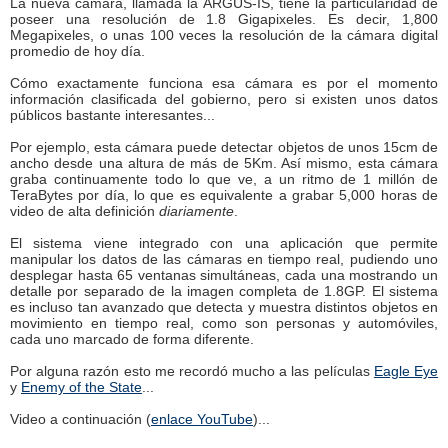
La nueva cámara, llamada la ARGUS-IS, tiene la particularidad de
poseer una resolución de 1.8 Gigapixeles. Es decir, 1,800
Megapixeles, o unas 100 veces la resolución de la cámara digital
promedio de hoy día.
Cómo exactamente funciona esa cámara es por el momento
información clasificada del gobierno, pero si existen unos datos
públicos bastante interesantes...
Por ejemplo, esta cámara puede detectar objetos de unos 15cm de
ancho desde una altura de más de 5Km. Así mismo, esta cámara
graba continuamente todo lo que ve, a un ritmo de 1 millón de
TeraBytes por día, lo que es equivalente a grabar 5,000 horas de
video de alta definición
diariamente
.
El sistema viene integrado con una aplicación que permite
manipular los datos de las cámaras en tiempo real, pudiendo uno
desplegar hasta 65 ventanas simultáneas, cada una mostrando un
detalle por separado de la imagen completa de 1.8GP. El sistema
es incluso tan avanzado que detecta y muestra distintos objetos en
movimiento en tiempo real, como son personas y automóviles,
cada uno marcado de forma diferente.
Por alguna razón esto me recordó mucho a las películas
Eagle Eye
y
Enemy of the State
...
Video a continuación (
enlace YouTube
)...