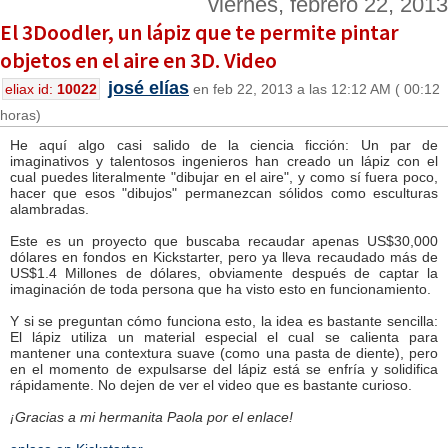
viernes, febrero 22, 2013
El 3Doodler, un lápiz que te permite pintar
objetos en el aire en 3D. Video
josé elías
eliax id:
10022
en feb 22, 2013 a las 12:12 AM ( 00:12
horas)
He aquí algo casi salido de la ciencia ficción: Un par de
imaginativos y talentosos ingenieros han creado un lápiz con el
cual puedes literalmente "dibujar en el aire", y como sí fuera poco,
hacer que esos "dibujos" permanezcan sólidos como esculturas
alambradas.
Este es un proyecto que buscaba recaudar apenas US$30,000
dólares en fondos en Kickstarter, pero ya lleva recaudado más de
US$1.4 Millones de dólares, obviamente después de captar la
imaginación de toda persona que ha visto esto en funcionamiento.
Y si se preguntan cómo funciona esto, la idea es bastante sencilla:
El lápiz utiliza un material especial el cual se calienta para
mantener una contextura suave (como una pasta de diente), pero
en el momento de expulsarse del lápiz está se enfría y solidifica
rápidamente. No dejen de ver el video que es bastante curioso.
¡Gracias a mi hermanita Paola por el enlace!