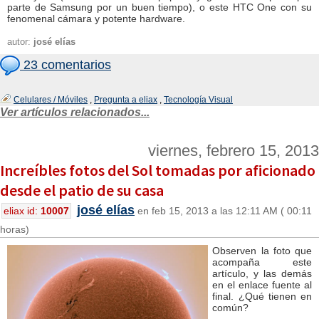
parte de Samsung por un buen tiempo), o este HTC One con su
fenomenal cámara y potente hardware.
autor:
josé elías
23 comentarios
Celulares / Móviles
,
Pregunta a eliax
,
Tecnología Visual
Ver artículos relacionados...
viernes, febrero 15, 2013
Increíbles fotos del Sol tomadas por aficionado
desde el patio de su casa
josé elías
eliax id:
10007
en feb 15, 2013 a las 12:11 AM ( 00:11
horas)
Observen la foto que
acompaña este
artículo, y las demás
en el enlace fuente al
final. ¿Qué tienen en
común?