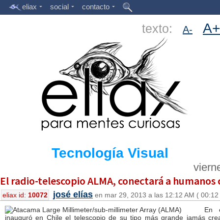
eliax
social
contacto
A+
texto:
A-
Tecnología Visual
viern
El radio-telescopio ALMA, conectará a humanos co
josé elías
eliax id:
10072
en mar 29, 2013 a las 12:12 AM ( 00:12
En 
inauguró en Chile el telescopio de su tipo más grande jamás cr