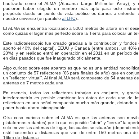
bautizado como el ALMA (
A
tacama
L
arge
M
illimeter
A
rray), y
pudieron haber elegido un nombre más apto para este instrum
propósito desde un punto de vista poético es darnos a entender
nuestro universo (en paralelo
al LHC
)...
El ALMA se encuentra localizado a 5000 metros de altura en el des
como quizás el lugar más perfecto sobre la Tierra para colocar un te
Este radiotelescopio fue creado gracias a la contribución y fondo
aportó el 40% del capital), EEUU y Canadá (entre ambos, un 40% m
20%), y en realidad entró en operación en el 2011 en un período d
en días pasados que fue inaugurado oficialmente.
Algo curioso sobre este aparato es que no es una entidad monolítica
un conjunto de 57 reflectores (66 para finales de año) que en conju
un "reflector virtual". Al final ALMA será compuesto de 54 antenas 
antenas de 7 metros cada una.
En esencia, todos los reflectores trabajan en conjunto, y grac
interferometría es posible combinar los datos de cada uno de l
reflectores en una señal compuesta mucho más grande, dotando a e
poder hasta ahora inimaginable.
Otra cosa curiosa sobre el ALMA es que las antenas son movibl
plataformas rodantes) por lo que es posible "abrir" y "cerrar" la aper
solo mover las antenas de lugar, las cuales se situarán (dependiend
esté haciendo) a distancias que van de entre 150 metros una de l
16km de distancia.