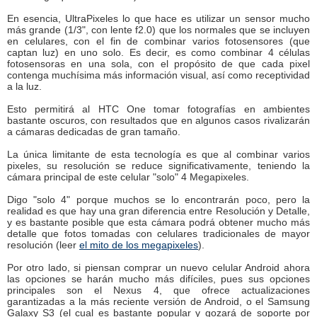
En esencia, UltraPixeles lo que hace es utilizar un sensor mucho
más grande (1/3", con lente f2.0) que los normales que se incluyen
en celulares, con el fin de combinar varios fotosensores (que
captan luz) en uno solo. Es decir, es como combinar 4 células
fotosensoras en una sola, con el propósito de que cada pixel
contenga muchísima más información visual, así como receptividad
a la luz.
Esto permitirá al HTC One tomar fotografías en ambientes
bastante oscuros, con resultados que en algunos casos rivalizarán
a cámaras dedicadas de gran tamaño.
La única limitante de esta tecnología es que al combinar varios
pixeles, su resolución se reduce significativamente, teniendo la
cámara principal de este celular "solo" 4 Megapixeles.
Digo "solo 4" porque muchos se lo encontrarán poco, pero la
realidad es que hay una gran diferencia entre Resolución y Detalle,
y es bastante posible que esta cámara podrá obtener mucho más
detalle que fotos tomadas con celulares tradicionales de mayor
resolución (leer
el mito de los megapixeles
).
Por otro lado, si piensan comprar un nuevo celular Android ahora
las opciones se harán mucho más difíciles, pues sus opciones
principales son el Nexus 4, que ofrece actualizaciones
garantizadas a la más reciente versión de Android, o el Samsung
Galaxy S3 (el cual es bastante popular y gozará de soporte por